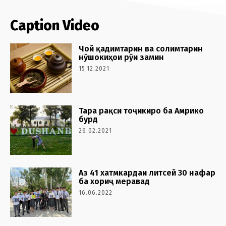
Caption Video
Чой қадимтарин ва солимтарин
нӯшокиҳои рӯи замин
15.12.2021
Тара рақси тоҷикиро ба Амрико
бурд
26.02.2021
Аз 41 хатмкардаи литсей 30 нафар
ба хориҷ меравад
16.06.2022