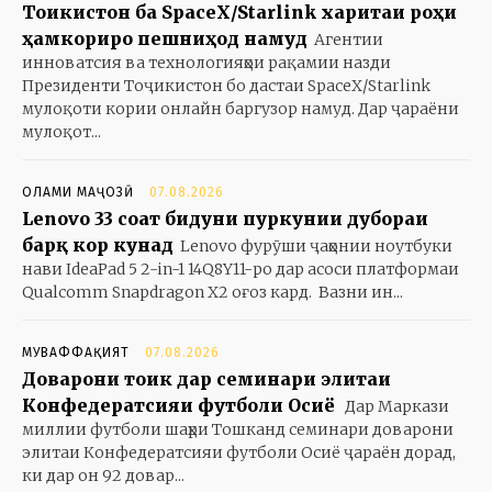
Тоҷикистон ба SpaceX/Starlink харитаи роҳи
ҳамкориро пешниҳод намуд
Агентии
инноватсия ва технологияҳои рақамии назди
Президенти Тоҷикистон бо дастаи SpaceX/Starlink
мулоқоти кории онлайн баргузор намуд. Дар ҷараёни
мулоқот...
ОЛАМИ МАҶОЗӢ
07.08.2026
Lenovo 33 соат бидуни пуркунии дубораи
барқ кор кунад
Lenovo фурӯши ҷаҳонии ноутбуки
нави IdeaPad 5 2-in-1 14Q8Y11-ро дар асоси платформаи
Qualcomm Snapdragon X2 оғоз кард. Вазни ин...
МУВАФФАҚИЯТ
07.08.2026
Доварони тоҷик дар семинари элитаи
Конфедератсияи футболи Осиё
Дар Маркази
миллии футболи шаҳри Тошканд семинари доварони
элитаи Конфедератсияи футболи Осиё ҷараён дорад,
ки дар он 92 довар...