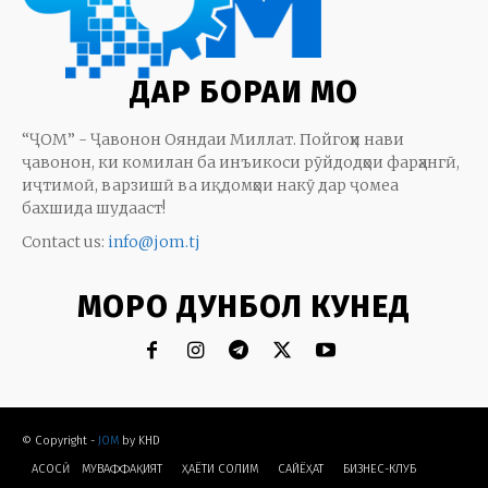
ДАР БОРАИ МО
“ҶОМ” - Ҷавонон Ояндаи Миллат. Пойгоҳи нави
ҷавонон, ки комилан ба инъикоси рӯйдодҳои фарҳангӣ,
иҷтимоӣ, варзишӣ ва иқдомҳои накӯ дар ҷомеа
бахшида шудааст!
Contact us:
info@jom.tj
МОРО ДУНБОЛ КУНЕД
© Copyright -
JOM
by KHD
АСОСӢ
МУВАФФАҚИЯТ
ҲАЁТИ СОЛИМ
CАЙЁҲАТ
БИЗНЕС-КЛУБ