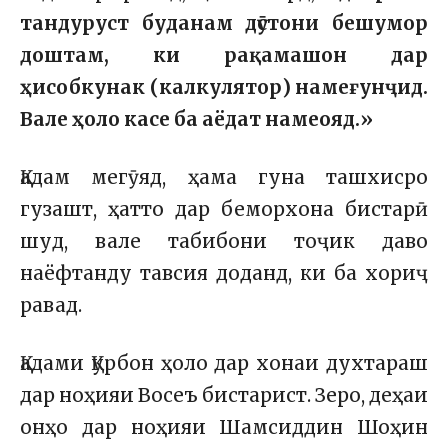
тандуруст буданам дӯстони бешумор
доштам, ки рақамашон дар
ҳисобкунак (калкулятор) намеғунҷид.
Вале ҳоло касе ба аёдат намеояд.»
Қадам мегӯяд, ҳама гуна ташхисро
гузашт, ҳатто дар беморхона бистарӣ
шуд, вале табибони тоҷик даво
наёфтанду тавсия доданд, ки ба хориҷ
равад.
Қадами Қурбон ҳоло дар хонаи духтараш
дар ноҳияи Восеъ бистарист. Зеро, деҳаи
онҳо дар ноҳияи Шамсиддин Шоҳин