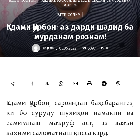
ҲАЁТИ СОЛИМ
Қадами Қурбон: аз дарди шадид ба мурданам
розиам!
ҲАЁТИ СОЛИМ
Қадами Қурбон: аз дарди шадид ба
мурданам розиам!
-
By
JOM
5097
06.05.2022
0
Қадами Қурбон, сарояндаи баҳсбарангез,
ки бо суруду шӯхиҳои намакин ва
самимиаш маъруф аст, аз вазъи
вахими саломатиаш қисса кард.