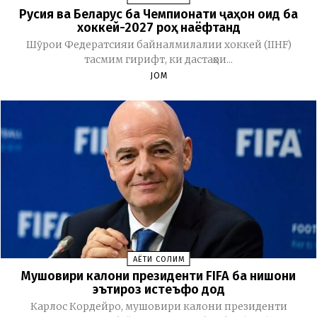
Русия ва Беларус ба Чемпионати ҷаҳон оид ба
хоккей-2027 роҳ наёфтанд
Шӯрои Федератсияи байналмилалии хоккей (IIHF)
тасмим гирифт, ки дастаҳои...
JOM
ҲАЁТИ СОЛИМ
Мушовири калони президенти FIFA ба нишони
эътироз истеъфо дод
Карлос Кордейро, мушовири калони президенти