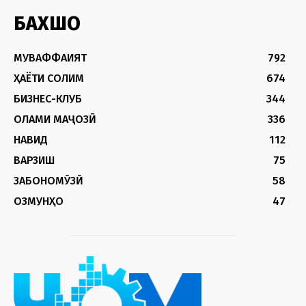
БАХШҲО
МУВАФФАҚИЯТ
792
ҲАЁТИ СОЛИМ
674
БИЗНЕС-КЛУБ
344
ОЛАМИ МАҶОЗӢ
336
НАВИД
112
ВАРЗИШ
75
ЗАБОНОМӮЗӢ
58
ОЗМУНҲО
47