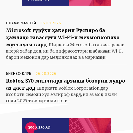
ОЛАМИ МАҶОЗӢ
06.08.2026
Microsoft гурӯҳи ҳакерии Русияро ба
ҳамлаҳо тавассути Wi-Fi-и меҳмонхонаҳо
муттаҳам кард
Ширкати Microsoft аз як маъракаи
ҳакерӣ хабар дод, ки ба инфрасохтори шабакаҳои Wi-Fi
барои меҳмонон дар меҳмонхонаҳо ва марказҳои...
БИЗНЕС-КЛУБ
06.08.2026
Roblox $70 миллиард арзиши бозории худро
аз даст дод
Ширкати Roblox Corporation дар
ҳисоботи семоҳаи худ эътироф кард, ки аз моҳи июли
соли 2025 то моҳи июли соли...