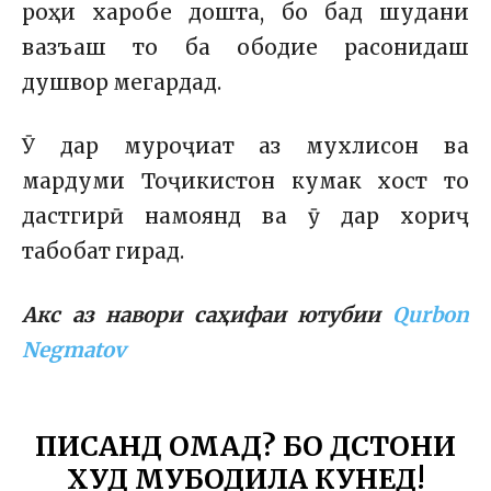
роҳи харобе дошта, бо бад шудани
вазъаш то ба ободие расонидаш
душвор мегардад.
Ӯ дар муроҷиат аз мухлисон ва
мардуми Тоҷикистон кумак хост то
дастгирӣ намоянд ва ӯ дар хориҷ
табобат гирад.
Акс аз навори саҳифаи ютубии
Qurbon
Negmatov
ПИСАНД ОМАД? БО ДӮСТОНИ
ХУД МУБОДИЛА КУНЕД!