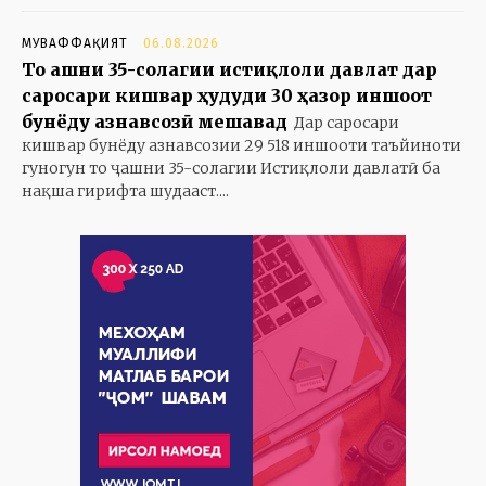
МУВАФФАҚИЯТ
06.08.2026
То ҷашни 35-солагии истиқлоли давлат дар
саросари кишвар ҳудуди 30 ҳазор иншоот
бунёду азнавсозӣ мешавад
Дар саросари
кишвар бунёду азнавсозии 29 518 иншооти таъйиноти
гуногун то ҷашни 35-солагии Истиқлоли давлатӣ ба
нақша гирифта шудааст....