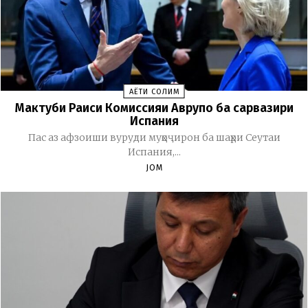
ҲАЁТИ СОЛИМ
Мактуби Раиси Комиссияи Аврупо ба сарвазири
Испания
Пас аз афзоиши вуруди муҳоҷирон ба шаҳри Сеутаи
Испания,...
JOM