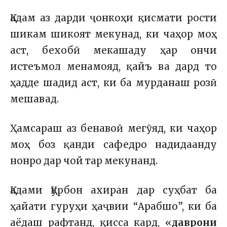
Қадам аз дарди ҷонкоҳи қисмати рости
шикам шикоят мекунад, ки чаҳор моҳ
аст, бехобӣ мекашаду ҳар ончи
истеъмол менамояд, қайъ ва дард то
ҳадде шадид аст, ки ба мурданаш розӣ
мешавад.
Ҳамсараш аз бенавоӣ мегӯяд, ки чаҳор
моҳ боз қанди сафедро надидаанду
нонро дар чой тар мекунанд.
Қадами Қурбон ахиран дар суҳбат ба
ҳайати гуруҳи ҳаҷвии “Арабшо”, ки ба
аёдаш рафтанд, қисса кард, «
даврони