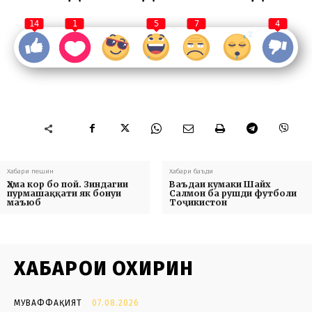
14
1
5
7
4
Хабари пешин
Хабари баъди
Ҳама кор бо пой. Зиндагии
Ваъдаи кумаки Шайх
пурмашаққати як бонуи
Салмон ба рушди футболи
маъюб
Тоҷикистон
ХАБАРҲОИ ОХИРИН
МУВАФФАҚИЯТ
07.08.2026