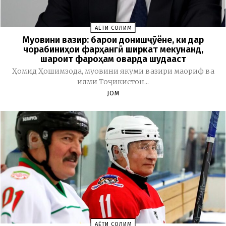
ҲАЁТИ СОЛИМ
Муовини вазир: барои донишҷӯёне, ки дар
чорабиниҳои фарҳангӣ ширкат мекунанд,
шароит фароҳам оварда шудааст
Ҳомид Ҳошимзода, муовини якуми вазири маориф ва
илми Тоҷикистон...
JOM
ҲАЁТИ СОЛИМ