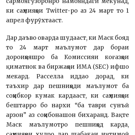
сармоягузоронро намояндагӣ мекунад,
ки саҳмияҳои Twitter-ро аз 24 март то 1
апрел фурӯхтааст.
Дар даъво оварда шудааст, ки Маск бояд
то 24 март маълумот дар бораи
дороиҳояшро ба Комиссияи коғазҳои
қиматнок ва биржаҳои ИМА (SEC) ифшо
мекард. Расселла иддао дорад, ки
таъхир дар пешниҳоди маълумот ба
соҳибкор кумак кардааст, ки саҳмияҳои
бештарро бо нархи “ба таври сунъӣ
арзон” аз соҳибонашон бихаранд. Вақте
Маск маълумотро пешниҳод карда,
саҳмияҳои худро дар шабакаи иҷтимоӣ