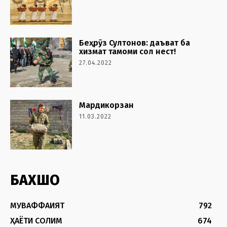
Беҳрӯз Султонов: даъват ба
хизмат тамоми сол нест!
27.04.2022
Мардикорзан
11.03.2022
БАХШҲО
МУВАФФАҚИЯТ
792
ҲАЁТИ СОЛИМ
674