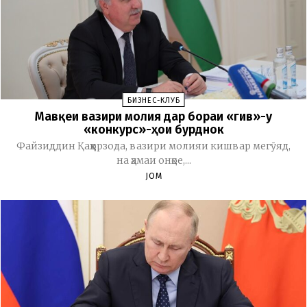
БИЗНЕС-КЛУБ
Мавқеи вазири молия дар бораи «гив»-у
«конкурс»-ҳои бурднок
Файзиддин Қаҳҳорзода, вазири молияи кишвар мегӯяд,
на ҳамаи онҳое,...
JOM