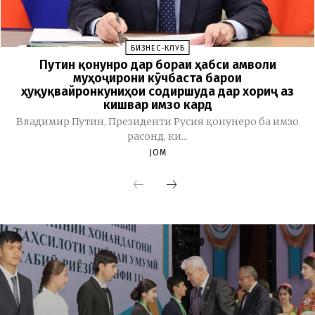
БИЗНЕС-КЛУБ
Путин қонунро дар бораи ҳабси амволи
муҳоҷирони кӯчбаста барои
ҳуқуқвайронкуниҳои содиршуда дар хориҷ аз
кишвар имзо кард
Владимир Путин, Президенти Русия қонунеро ба имзо
расонд, ки...
JOM