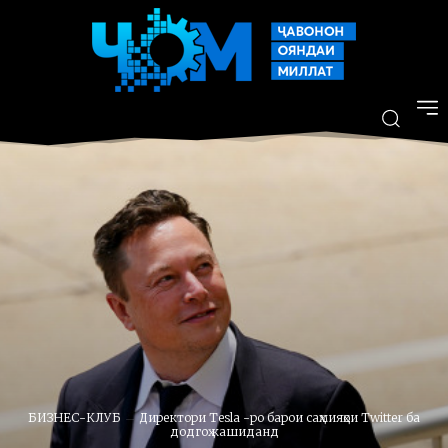
БИЗНЕС-КЛУБ
Директори Tesla -ро барои саҳмияҳои Twitter ба
додгоҳ кашиданд