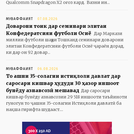
Qualcomm Snapdragon X2 оғоз кард. Вазни ин...
МУВАФФАҚИЯТ
07.08.2026
Доварони тоҷик дар семинари элитаи
Конфедератсияи футболи Осиё
Дар Маркази
миллии футболи шаҳри Тошканд семинари доварони
элитаи Конфедератсияи футболи Осиё ҷараён дорад,
ки дар он 92 довар...
МУВАФФАҚИЯТ
06.08.2026
То ҷашни 35-солагии истиқлоли давлат дар
саросари кишвар ҳудуди 30 ҳазор иншоот
бунёду азнавсозӣ мешавад
Дар саросари
кишвар бунёду азнавсозии 29 518 иншооти таъйиноти
гуногун то ҷашни 35-солагии Истиқлоли давлатӣ ба
нақша гирифта шудааст....