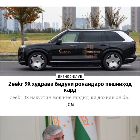
БИЗНЕС-КЛУБ
Zeekr 9X худрави бидуни ронандаро пешниҳод
кард
Zeekr 9X нахустин мошине гардид, ки дохили он ба...
JOM