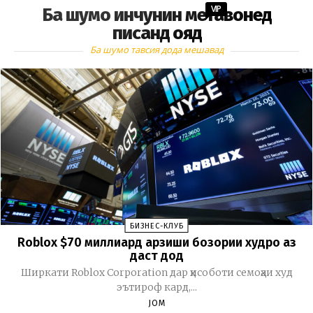
VIP
Ба шумо инчунин метавонед
писанд ояд
Ба шумо тавсия дода мешавад
БИЗНЕС-КЛУБ
Roblox $70 миллиард арзиши бозории худро аз
даст дод
Ширкати Roblox Corporation дар ҳисоботи семоҳаи худ
эътироф кард,...
JOM