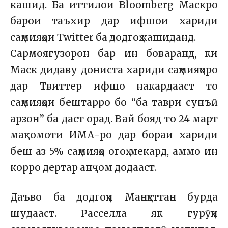
кашид. Ба иттилои Bloomberg
Маскро
барои таъхир дар ифшои хариди
саҳмияҳои Twitter ба додгоҳ кашиданд.
Сармоягузорон бар ин боваранд, ки
Маск дидаву дониста хариди саҳмияҳоро
дар Твиттер ифшо накардааст то
саҳмияҳои бештарро бо “ба таври сунъӣ
арзон” ба даст орад. Вай бояд то 24 март
мақомоти ИМА-ро дар бораи хариди
беш аз 5% саҳмияҳо огоҳ мекард, аммо ин
корро дертар анҷом додааст.
Даъво ба додгоҳи Манҳеттан бурда
шудааст. Расселла як гурӯҳи