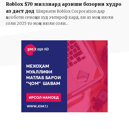
Roblox $70 миллиард арзиши бозории худро
аз даст дод
Ширкати Roblox Corporation дар
ҳисоботи семоҳаи худ эътироф кард, ки аз моҳи июли
соли 2025 то моҳи июли соли...