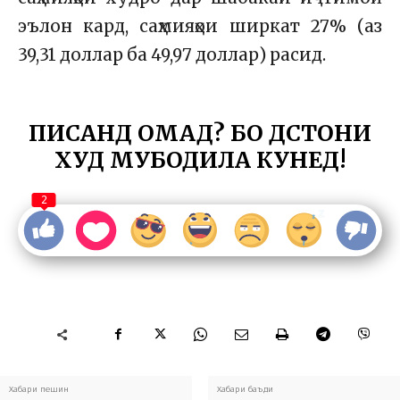
эълон кард, саҳмияҳои ширкат 27% (аз
39,31 доллар ба 49,97 доллар) расид.
ПИСАНД ОМАД? БО ДӮСТОНИ
ХУД МУБОДИЛА КУНЕД!
2
Хабари пешин
Хабари баъди