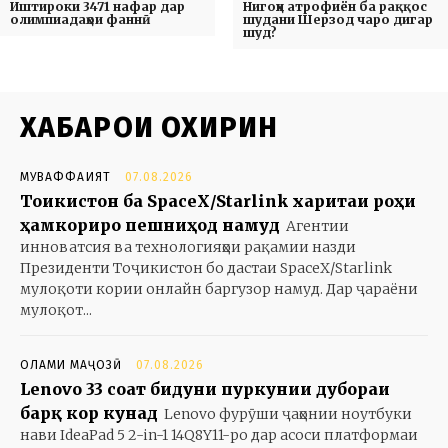
Иштироки 3471 нафар дар
Нигоҳи атрофиён ба раққос
олимпиадаҳои фаннӣ
шудани Шерзод чаро дигар
шуд?
ХАБАРҲОИ ОХИРИН
МУВАФФАҚИЯТ
07.08.2026
Тоҷикистон ба SpaceX/Starlink харитаи роҳи
ҳамкориро пешниҳод намуд
Агентии
инноватсия ва технологияҳои рақамии назди
Президенти Тоҷикистон бо дастаи SpaceX/Starlink
мулоқоти кории онлайн баргузор намуд. Дар ҷараёни
мулоқот...
ОЛАМИ МАҶОЗӢ
07.08.2026
Lenovo 33 соат бидуни пуркунии дубораи
барқ кор кунад
Lenovo фурӯши ҷаҳонии ноутбуки
нави IdeaPad 5 2-in-1 14Q8Y11-ро дар асоси платформаи