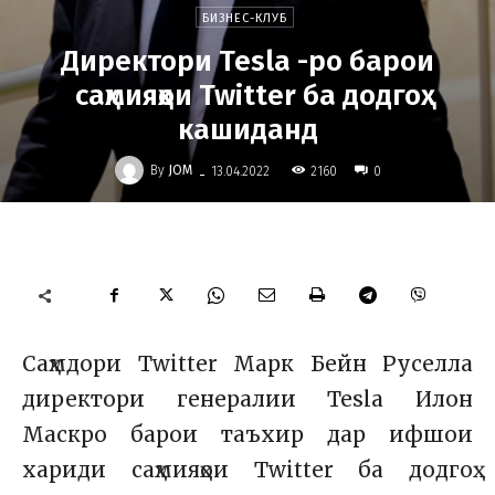
БИЗНЕС-КЛУБ
Директори Tesla -ро барои
саҳмияҳои Twitter ба додгоҳ
кашиданд
-
By
JOM
2160
13.04.2022
0
Саҳмдори Twitter Марк Бейн Руселла
директори генералии Tesla Илон
Маскро барои таъхир дар ифшои
хариди саҳмияҳои Twitter ба додгоҳ