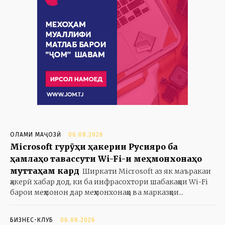
ОЛАМИ МАҶОЗӢ
06.08.2026
Microsoft гурӯҳи ҳакерии Русияро ба
ҳамлаҳо тавассути Wi-Fi-и меҳмонхонаҳо
муттаҳам кард
Ширкати Microsoft аз як маъракаи
ҳакерӣ хабар дод, ки ба инфрасохтори шабакаҳои Wi-Fi
барои меҳмонон дар меҳмонхонаҳо ва марказҳои...
БИЗНЕС-КЛУБ
06.08.2026