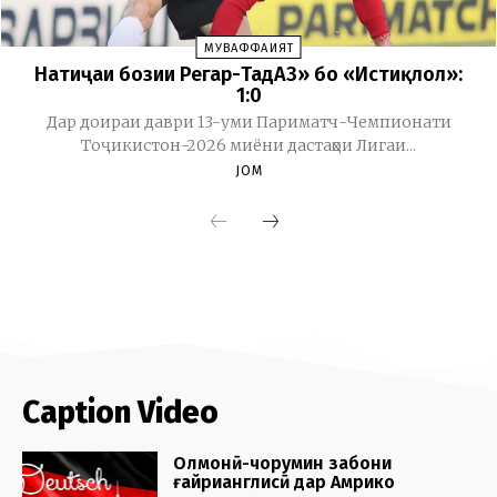
Caption Video
Олмонӣ-чорумин забони
ғайрианглисӣ дар Амрико