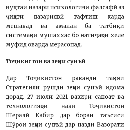
нуқтаи назари психологияи фалсафӣ аз
ҷиҳати назариявӣ тафтиш карда
мешавад ва амалан ба татбиқи
системаҳои мушаххас бо натиҷаҳои хеле
муфид оварда мерасонад.
Тоҷикистон ва зеҳни сунъӣ
Дар Тоҷикистон раванди таҳияи
Стратегияи рушди зеҳни сунъӣ идома
дорад. 27 июли 2021 вазири саноат ва
технологияҳои нави Тоҷикистон
Шералӣ Кабир дар бораи таъсиси
Шӯрои зеҳни сунъӣ дар назди Вазорати