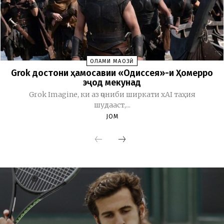
ОЛАМИ МАҶОЗӢ
Grok достони ҳамосавии «Одиссея»-и Ҳомерро
эҷод мекунад
Grok Imagine, ки аз ҷониби ширкати xAI таҳия
шудааст,...
JOM