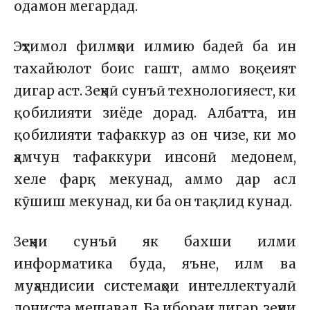
одамон мегардад.
Эҳтимол филмҳои илмию бадеӣ ба ин
тахайюлот боис гашт, аммо воқеият
дигар аст. Зеҳнӣ сунъӣ технологияест, ки
қобилияти зиёде дорад. Албатта, ин
қобилияти тафаккур аз он чизе, ки мо
ҳамчун тафаккури инсонӣ медонем,
хеле фарқ мекунад, аммо дар асл
кӯшиш мекунад, ки ба он тақлид кунад.
Зеҳни сунъӣ як бахши илми
информатика буда, яъне, илм ва
муҳандисии системаҳои интеллектуалӣ
дониста мешавад. Ба ибораи дигар, зеҳни