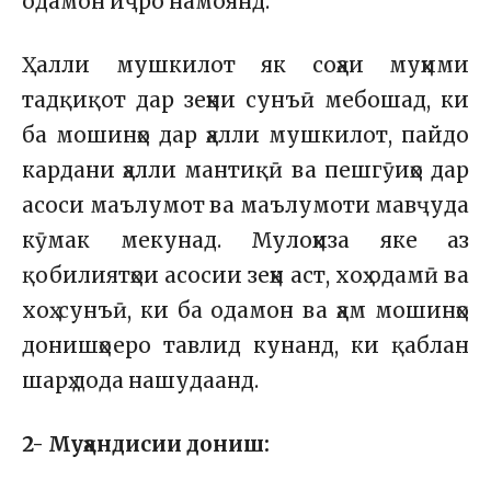
одамон иҷро намоянд.
Ҳалли мушкилот як соҳаи муҳими
тадқиқот дар зеҳни сунъӣ мебошад, ки
ба мошинҳо дар ҳалли мушкилот, пайдо
кардани ҳалли мантиқӣ ва пешгӯиҳо дар
асоси маълумот ва маълумоти мавҷуда
кӯмак мекунад. Мулоҳиза яке аз
қобилиятҳои асосии зеҳн аст, хоҳ одамӣ ва
хоҳ сунъӣ, ки ба одамон ва ҳам мошинҳо
донишҳоеро тавлид кунанд, ки қаблан
шарҳ дода нашудаанд.
2- Муҳандисии дониш: