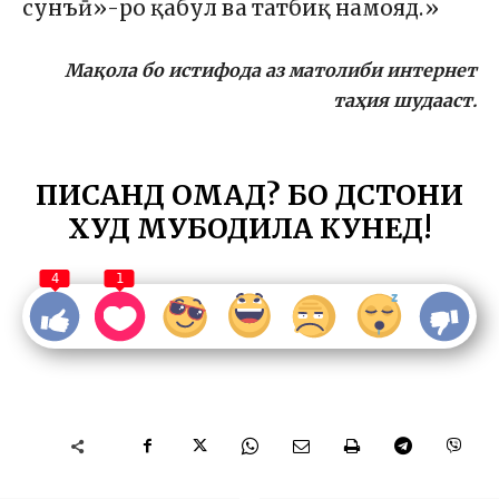
сунъӣ»-ро қабул ва татбиқ намояд.»
Мақола бо истифода аз матолиби интернет
таҳия шудааст.
ПИСАНД ОМАД? БО ДӮСТОНИ
ХУД МУБОДИЛА КУНЕД!
4
1