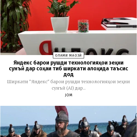
ОЛАМИ МАҶОЗӢ
Яндекс барои рушди технологияҳои зеҳни
сунъӣ дар соҳаи тиб ширкати алоҳида таъсис
дод
Ширкати "Яндекс" барои рушди технологияҳои зеҳни
сунъӣ (AI) дар...
JOM