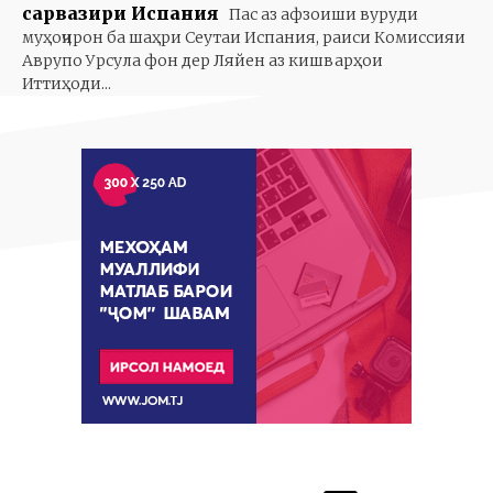
сарвазири Испания
Пас аз афзоиши вуруди
муҳоҷирон ба шаҳри Сеутаи Испания, раиси Комиссияи
Аврупо Урсула фон дер Ляйен аз кишварҳои
Иттиҳоди...