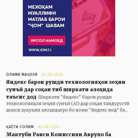
ОЛАМИ МАҶОЗӢ
04.08.2026
Яндекс барои рушди технологияҳои зеҳни
сунъӣ дар соҳаи тиб ширкати алоҳида
таъсис дод
Ширкати "Яндекс" барои рушди
технологияҳои зеҳни сунъӣ (AI) дар соҳаи тандурустӣ
шахси ҳуқуқии алоҳидаеро бо номи "Яндекс мед" ба...
ҲАЁТИ СОЛИМ
04.08.2026
Мактуби Раиси Комиссияи Аврупо ба