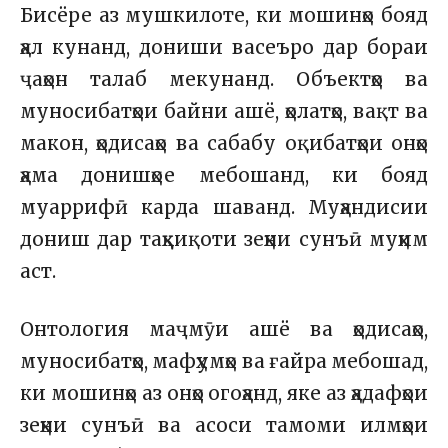
Бисёре аз мушкилоте, ки мошинҳо бояд
ҳал кунанд, дониши васеъро дар бораи
ҷаҳон талаб мекунанд. Объектҳо ва
муносибатҳои байни ашё, ҳолатҳо, вақт ва
макон, ҳодисаҳо ва сабабу оқибатҳои онҳо
ҳама донишҳое мебошанд, ки бояд
муаррифӣ карда шаванд. Муҳандисии
дониш дар таҳқиқоти зеҳни сунъӣ муҳим
аст.
Онтология маҷмӯи ашё ва ҳодисаҳо,
муносибатҳо, мафҳумҳо ва ғайра мебошад,
ки мошинҳо аз онҳо огоҳанд, яке аз ҳадафҳои
зеҳни сунъӣ ва асоси тамоми илмҳои