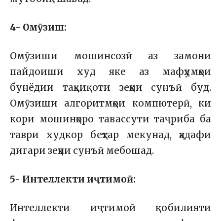
4- Омӯзиш:
Омӯзиши мошинсозӣ аз замони
пайдоиши худ яке аз мафҳумҳои
бунёдии таҳқиқоти зеҳни сунъӣ буд.
Омӯзиши алгоритмҳои компютерӣ, ки
кори мошинҳоро тавассути таҷриба ба
таври худкор беҳтар мекунад, ҳадафи
дигари зеҳни сунъӣ мебошад.
5- Интеллекти иҷтимоӣ:
Интеллекти иҷтимоӣ қобилияти