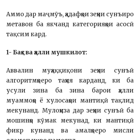
Аммо дар маҷмӯъ, ҳадафҳои зеҳни сунъиро
метавон ба якчанд категорияҳои асосӣ
тақсим кард.
1- Баҳс ва ҳалли мушкилот:
Аввалин муҳаққиқони зеҳни сунъӣ
алгоритмҳоеро таҳия карданд, ки ба
усули зина ба зина барои ҳалли
муаммоҳо ё хулосаҳои мантиқӣ тақлид
мекунанд. Мулоҳиза дар зеҳни сунъӣ ба
мошинҳо кӯмак мекунад, ки мантиқӣ
фикр кунанд ва амалҳоеро мисли