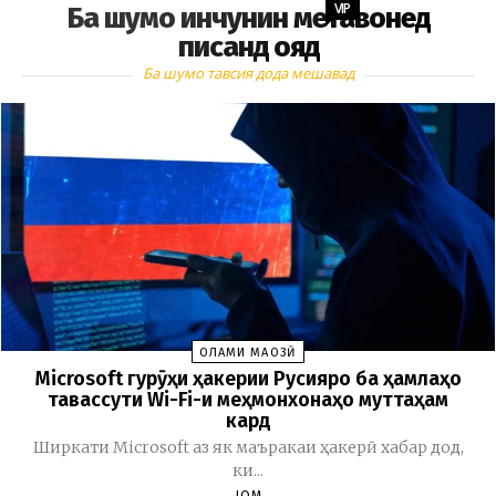
VIP
Ба шумо инчунин метавонед
писанд ояд
Ба шумо тавсия дода мешавад
ОЛАМИ МАҶОЗӢ
Microsoft гурӯҳи ҳакерии Русияро ба ҳамлаҳо
тавассути Wi-Fi-и меҳмонхонаҳо муттаҳам
кард
Ширкати Microsoft аз як маъракаи ҳакерӣ хабар дод,
ки...
JOM