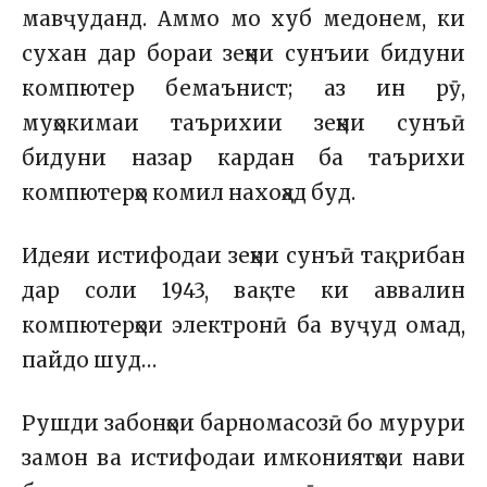
мавҷуданд. Аммо мо хуб медонем, ки
сухан дар бораи зеҳни сунъии бидуни
компютер бемаънист; аз ин рӯ,
муҳокимаи таърихии зеҳни сунъӣ
бидуни назар кардан ба таърихи
компютерҳо комил нахоҳад буд.
Идеяи истифодаи зеҳни сунъӣ тақрибан
дар соли 1943, вақте ки аввалин
компютерҳои электронӣ ба вуҷуд омад,
пайдо шуд…
Рушди забонҳои барномасозӣ бо мурури
замон ва истифодаи имкониятҳои нави