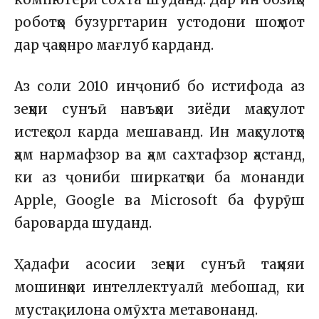
роботҳо бузургтарин устодони шоҳмот
дар ҷаҳонро мағлуб карданд.
Аз соли 2010 инҷониб бо истифода аз
зеҳни сунъӣ навъҳои зиёди маҳсулот
истеҳсол карда мешаванд. Ин маҳсулотҳо
ҳам нармафзор ва ҳам сахтафзор ҳастанд,
ки аз ҷониби ширкатҳои ба монанди
Apple, Google ва Microsoft ба фурӯш
бароварда шуданд.
Ҳадафи асосии зеҳни сунъӣ таҳияи
мошинҳои интеллектуалӣ мебошад, ки
мустақилона омӯхта метавонанд.