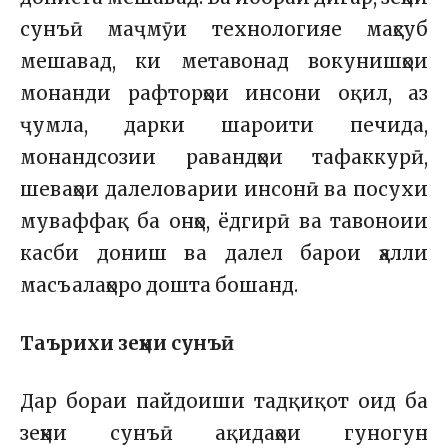
сунъӣ маҷмӯи технологияе маҳсуб
мешавад, ки метавонад вокунишҳои
монанди рафторҳои инсони оқил, аз
ҷумла, дарки шароити печида,
монандсозии равандҳои тафаккурӣ,
шеваҳои далеловарии инсонӣ ва посухи
муваффақ ба онҳо, ёдгирӣ ва тавоноии
касби дониш ва далел барои ҳалли
масъалаҳоро дошта бошанд.
Таърихи зеҳни сунъӣ
Дар бораи пайдоиши тадқиқот оид ба
зеҳни сунъӣ ақидаҳои гуногун