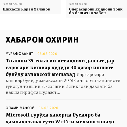
Хабари пешин
Хабари баъди
Шикасти Карен Хачанов
Операсароии як ҷавони тоҷик
бо беш аз 10 забон
ХАБАРҲОИ ОХИРИН
МУВАФФАҚИЯТ
06.08.2026
То ҷашни 35-солагии истиқлоли давлат дар
саросари кишвар ҳудуди 30 ҳазор иншоот
бунёду азнавсозӣ мешавад
Дар саросари
кишвар бунёду азнавсозии 29 518 иншооти таъйиноти
гуногун то ҷашни 35-солагии Истиқлоли давлатӣ ба
нақша гирифта шудааст....
ОЛАМИ МАҶОЗӢ
06.08.2026
Microsoft гурӯҳи ҳакерии Русияро ба
ҳамлаҳо тавассути Wi-Fi-и меҳмонхонаҳо