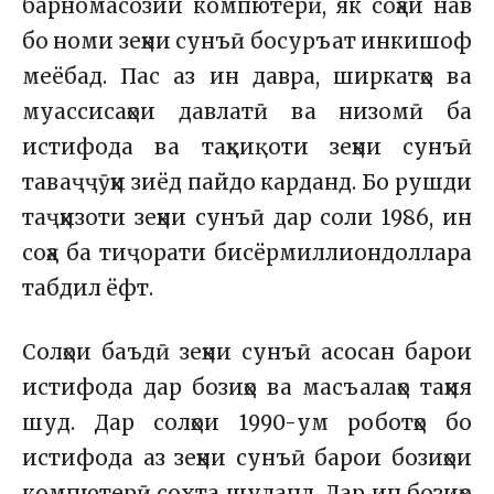
барномасозии компютерӣ, як соҳаи нав
бо номи зеҳни сунъӣ босуръат инкишоф
меёбад. Пас аз ин давра, ширкатҳо ва
муассисаҳои давлатӣ ва низомӣ ба
истифода ва таҳқиқоти зеҳни сунъӣ
таваҷҷӯҳи зиёд пайдо карданд. Бо рушди
таҷҳизоти зеҳни сунъӣ дар соли 1986, ин
соҳа ба тиҷорати бисёрмиллиондоллара
табдил ёфт.
Солҳои баъдӣ зеҳни сунъӣ асосан барои
истифода дар бозиҳо ва масъалаҳо таҳия
шуд. Дар солҳои 1990-ум роботҳо бо
истифода аз зеҳни сунъӣ барои бозиҳои
компютерӣ сохта шуданд. Дар ин бозиҳо