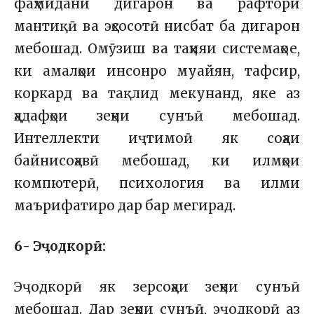
фаҳмидани дигарон ва рафтори
мантиқӣ ва эҳсосотӣ нисбат ба дигарон
мебошад. Омӯзиш ва таҳияи системаҳое,
ки амалҳои инсонро муайян, тафсир,
коркард ва тақлид мекунанд, яке аз
ҳадафҳои зеҳни сунъӣ мебошад.
Интеллекти иҷтимоӣ як соҳаи
байнисоҳавӣ мебошад, ки илмҳои
компютерӣ, психология ва илми
маърифатиро дар бар мегирад.
6- Эҷодкорӣ:
Эҷодкорӣ як зерсоҳаи зеҳни сунъӣ
мебошад. Дар зеҳни сунъӣ, эҷодкорӣ аз