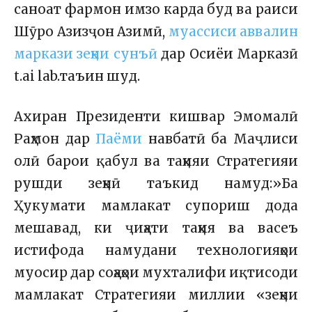
саноат фармон имзо карда буд ва раиси
Шӯро Азизҷон Азимӣ,
муассиси аввалин
маркази зеҳни сунъӣ
дар Осиёи Марказӣ
t.ai lab.таъин шуд.
Ахиран Президенти кишвар Эмомалӣ
Раҳмон дар
Паёми
навбатӣ ба Маҷлиси
олӣ барои қабул ва таҳияи Стратегияи
рушди зеҳнӣ таъкид намуд:»Ба
Ҳукумати мамлакат супориш дода
мешавад, ки ҷиҳати таҳия ва васеъ
истифода намудани технологияҳои
муосир дар соҳаҳои мухталифи иқтисоди
мамлакат Стратегияи миллии «зеҳни