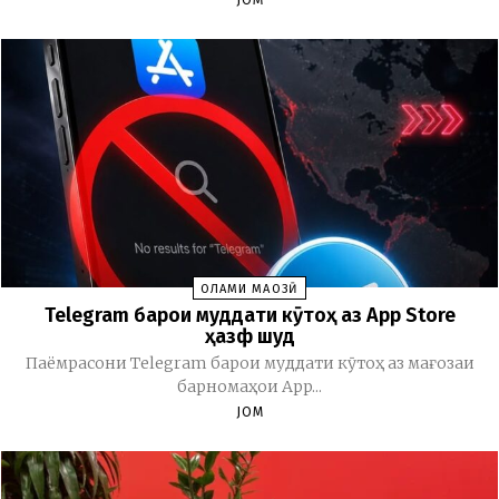
ОЛАМИ МАҶОЗӢ
Telegram барои муддати кӯтоҳ аз App Store
ҳазф шуд
Паёмрасони Telegram барои муддати кӯтоҳ аз мағозаи
барномаҳои App...
JOM