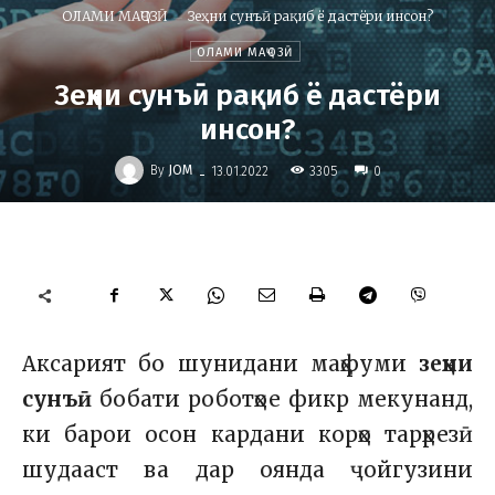
ОЛАМИ МАҶОЗӢ
Зеҳни сунъӣ рақиб ё дастёри инсон?
ОЛАМИ МАҶОЗӢ
Зеҳни сунъӣ рақиб ё дастёри
инсон?
-
By
JOM
3305
13.01.2022
0
Аксарият бо шунидани маҳфуми
зеҳни
сунъӣ
бобати роботҳое фикр мекунанд,
ки барои осон кардани корҳо тарҳрезӣ
шудааст ва дар оянда ҷойгузини