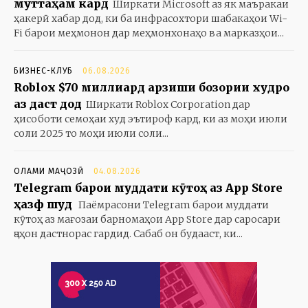
муттаҳам кард
Ширкати Microsoft аз як маъракаи
ҳакерӣ хабар дод, ки ба инфрасохтори шабакаҳои Wi-
Fi барои меҳмонон дар меҳмонхонаҳо ва марказҳои...
БИЗНЕС-КЛУБ
06.08.2026
Roblox $70 миллиард арзиши бозории худро
аз даст дод
Ширкати Roblox Corporation дар
ҳисоботи семоҳаи худ эътироф кард, ки аз моҳи июли
соли 2025 то моҳи июли соли...
ОЛАМИ МАҶОЗӢ
04.08.2026
Telegram барои муддати кӯтоҳ аз App Store
ҳазф шуд
Паёмрасони Telegram барои муддати
кӯтоҳ аз мағозаи барномаҳои App Store дар саросари
ҷаҳон дастнорас гардид. Сабаб он будааст, ки...