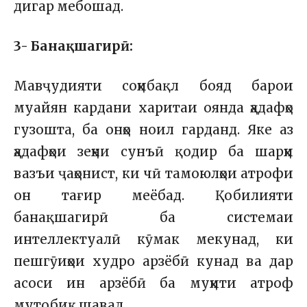
дигар мебошад.
3- Банақшагирӣ:
Мавҷудияти соҳибақл бояд барои
муайян кардани харитаи оянда ҳадафҳо
гузошта, ба онҳо ноил гарданд. Яке аз
ҳадафҳои зеҳни сунъӣ қодир ба шарҳи
вазъи ҷаҳонист, ки чӣ тамоюлҳои атрофи
он тағир меёбад. Қобилияти
банақшагирӣ ба системаи
интеллектуалӣ кӯмак мекунад, ки
пешгӯиҳои худро арзёбӣ кунад ва дар
асоси ин арзёбӣ ба муҳити атроф
мутобиқ шавад.