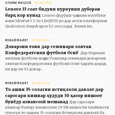
ОЛАМИ МАҶОЗӢ
07.08.2026
Lenovo 33 соат бидуни пуркунии дубораи
барқ кор кунад
Lenovo фурӯши ҷаҳонии ноутбуки
нави IdeaPad 5 2-in-1 14Q8Y11-ро дар асоси платформаи
Qualcomm Snapdragon X2 оғоз кард. Вазни ин...
МУВАФФАҚИЯТ
07.08.2026
Доварони тоҷик дар семинари элитаи
Конфедератсияи футболи Осиё
Дар Маркази
миллии футболи шаҳри Тошканд семинари доварони
элитаи Конфедератсияи футболи Осиё ҷараён дорад,
ки дар он 92 довар...
МУВАФФАҚИЯТ
06.08.2026
То ҷашни 35-солагии истиқлоли давлат дар
саросари кишвар ҳудуди 30 ҳазор иншоот
бунёду азнавсозӣ мешавад
Дар саросари
кишвар бунёду азнавсозии 29 518 иншооти таъйиноти
гуногун то ҷашни 35-солагии Истиқлоли давлатӣ ба