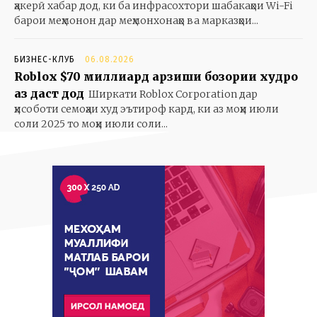
ҳакерӣ хабар дод, ки ба инфрасохтори шабакаҳои Wi-Fi
барои меҳмонон дар меҳмонхонаҳо ва марказҳои...
БИЗНЕС-КЛУБ
06.08.2026
Roblox $70 миллиард арзиши бозории худро
аз даст дод
Ширкати Roblox Corporation дар
ҳисоботи семоҳаи худ эътироф кард, ки аз моҳи июли
соли 2025 то моҳи июли соли...