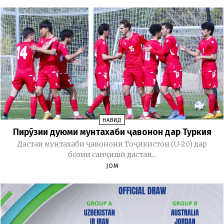
НАВИД
Пирӯзии дуюми мунтахаби ҷавонон дар Туркия
Дастаи мунтахаби ҷавонони Тоҷикистон (U-20) дар
бозии санҷишӣ дастаи...
JOM