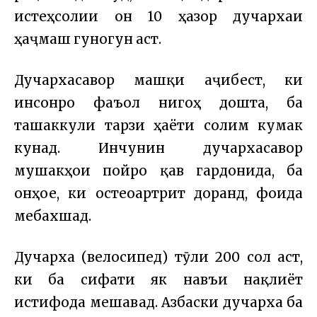
истеҳсолии он 10 ҳазор дучархаи
ҳаҷмаш гуногун аст.
Дучархасаворӣ машқи аҷибест, ки
инсонро фаъол нигоҳ дошта, ба
ташаккули тарзи ҳаёти солим кумак
кунад. Инчунин дучархасаворӣ
мушакҳои пойро қавӣ гардонида, ба
онҳое, ки остеоартрит доранд, фоида
мебахшад.
Дучарха (велосипед) тӯли 200 сол аст,
ки ба сифати як навъи нақлиёт
истифода мешавад. Азбаски дучарха ба