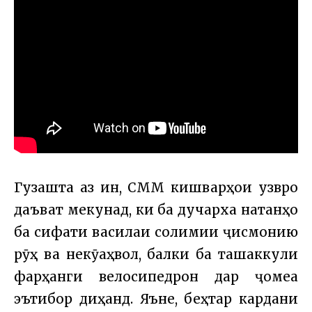
Гузашта аз ин, СММ кишварҳои узвро
даъват мекунад, ки ба дучарха натанҳо
ба сифати василаи солимии ҷисмонию
рӯҳӣ ва некӯаҳволӣ, балки ба ташаккули
фарҳанги велосипедронӣ дар ҷомеа
эътибор диҳанд. Яъне, беҳтар кардани