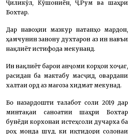
Ҷиликӯл, Кӯшониён, Ҷ.Румӣ ва шаҳри
Бохтар.
Дар навоҳии мазкур натанҳо мардон,
ҳамчунин занону духтарон аз ин навъи
нақлиёт истифода мекунанд.
Ин нақлиёт барои анҷоми корҳои хоҷагӣ,
расидан ба мактабу масҷид, овардани
халтаи орд аз мағоза хидмат мекунад.
Бо назардошти талабот соли 2019 дар
минтақаи саноатии шаҳри Бохтар
бунёди корхонаи истеҳсоли дучарха ба
роҳ монда шуд, ки иқтидори солонаи