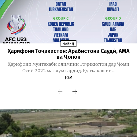
НАВИД
Ҳарифони Тоҷикистон: Арабистони Саудӣ, АМА
ва Ҷопон
Ҳарифони мунтахаби олимпии Тоҷикистон дар Ҷоми
Осиё-2022 маълум гардид. Қуръакашии...
JOM