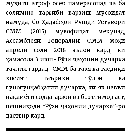
муҳити атроф осеб намерасонад ва ба
солимию тарғиби варзиш мусоидат
намуда, бо Ҳадафҳои Рушди Устувори
СММ (2015) мувофиқат мекунад,
Ассамблеяи Генералии СММ моҳи
апрели соли 2018 эълон кард, ки
ҳамасола 3 июн- Рӯзи ҷаҳонии дучарха
таҷлил гардад. СММ ба такя ва тасдиқи
хосият, таърихи тӯлонӣ ва
гуногунҷабҳагии дучарха, ки як навъи
нақлиёти содда, арзон ва боэътимод аст,
пешниҳоди “Рӯзи ҷаҳонии дучарха”-ро
дастгирӣ кард.