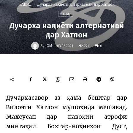
НАВИД
Дучарха нақлиёти алтернативӣ дар Хатлон
НАВИД
Дучарха нақлиёти алтернативӣ
дар Хатлон
-
By
JOM
2711
03.06.2021
0
Дучархасаворӣ аз ҳама бештар дар
Вилояти Хатлон мушоҳида мешавад.
Махсусан дар навоҳии атрофи
минтақаи Бохтар-ноҳияҳои Дустӣ,