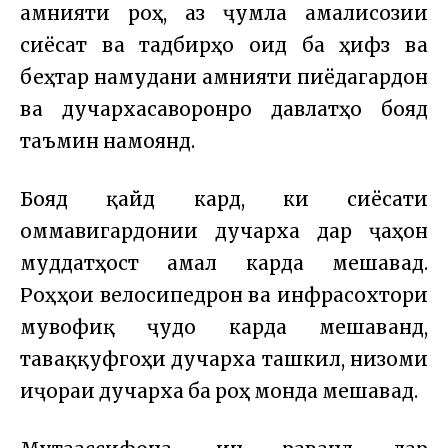
амнияти роҳ, аз ҷумла амалисозии
сиёсат ва тадбирҳо оид ба ҳифз ва
беҳтар намудани амнияти пиёдагардон
ва дучархасаворонро давлатҳо бояд
таъмин намоянд.
Бояд қайд кард, ки сиёсати
оммавигардонии дучарха дар ҷаҳон
муддатҳост амалӣ карда мешавад.
Роҳҳои велосипедронӣ ва инфрасохтори
мувофиқ ҷудо карда мешаванд,
таваққуфгоҳи дучарха ташкил, низоми
иҷораи дучарха ба роҳ монда мешавад.