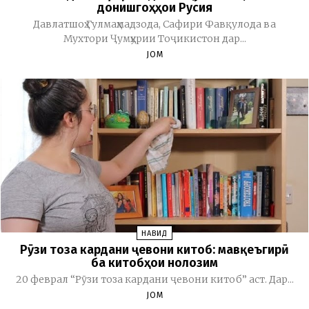
донишгоҳҳои Русия
Давлатшоҳ Гулмаҳмадзода, Сафири Фавқулода ва
Мухтори Ҷумҳурии Тоҷикистон дар...
JOM
НАВИД
Рӯзи тоза кардани ҷевони китоб: мавқеъгирӣ
ба китобҳои нолозим
20 феврал “Рӯзи тоза кардани ҷевони китоб” аст. Дар...
JOM