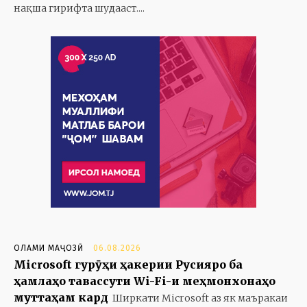
нақша гирифта шудааст....
ОЛАМИ МАҶОЗӢ
06.08.2026
Microsoft гурӯҳи ҳакерии Русияро ба
ҳамлаҳо тавассути Wi-Fi-и меҳмонхонаҳо
муттаҳам кард
Ширкати Microsoft аз як маъракаи