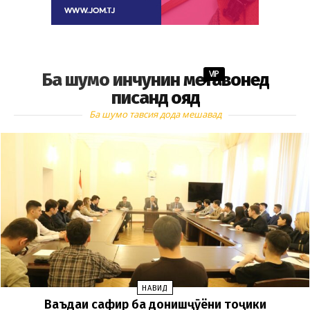
VIP
Ба шумо инчунин метавонед
писанд ояд
Ба шумо тавсия дода мешавад
НАВИД
Ваъдаи сафир ба донишҷӯёни тоҷики