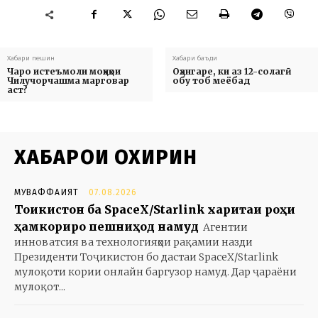
Хабари пешин
Хабари баъди
Чаро истеъмоли моҳиҳои
Оҳангаре, ки аз 12-солагӣ
Чилучорчашма марговар
обу тоб меёбад
аст?
ХАБАРҲОИ ОХИРИН
МУВАФФАҚИЯТ
07.08.2026
Тоҷикистон ба SpaceX/Starlink харитаи роҳи
ҳамкориро пешниҳод намуд
Агентии
инноватсия ва технологияҳои рақамии назди
Президенти Тоҷикистон бо дастаи SpaceX/Starlink
мулоқоти кории онлайн баргузор намуд. Дар ҷараёни
мулоқот...