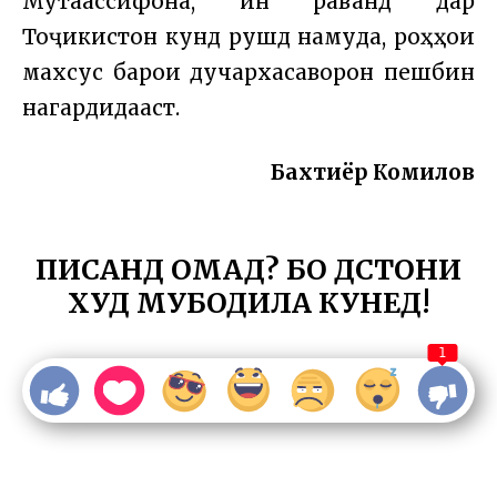
Мутаассифона, ин раванд дар
Тоҷикистон кунд рушд намуда, роҳҳои
махсус барои дучархасаворон пешбинӣ
нагардидааст.
Бахтиёр Комилов
ПИСАНД ОМАД? БО ДӮСТОНИ
ХУД МУБОДИЛА КУНЕД!
1