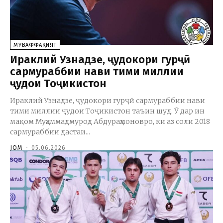
МУВАФФАҚИЯТ
Ираклий Узнадзе, ҷудокори гурҷӣ
сармураббии нави тими миллии
ҷудои Тоҷикистон
Ираклий Узнадзе, ҷудокори гурҷӣ сармураббии нави
тими миллии ҷудои Тоҷикистон таъин шуд. Ӯ дар ин
мақом Муҳаммадмурод Абдураҳмоновро, ки аз соли 2018
сармураббии дастаи...
JOM
-
05.06.2026