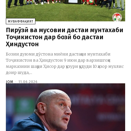
МУВАФФАҚИЯТ
Пирӯзӣ ва мусовии дастаи мунтахаби
Тоҷикистон дар бозӣ бо дастаи
Ҳиндустон
Бозии дуюми дӯстона миёни дастаҳои мунтахаби
Тоҷикистон ва Ҳиндустон 9 июн дар варзишгоҳи
марказиии шаҳри Ҳисор дар ҳузури ҳудуди 10 ҳазор мухлис
доир шуда,...
JOM
-
11.06.2026