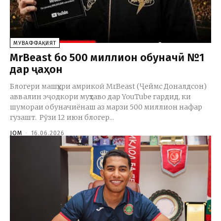
МУВАФФАҚИЯТ
MrBeast бо 500 миллион обуначӣ №1
дар ҷаҳон
Блогери машҳури амрикоӣ MrBeast (Ҷеймс Доналдсон)
аввалин эҷодкори муҳтаво дар YouTube гардид, ки
шумораи обуначиёнаш аз марзи 500 миллион нафар
гузашт. Рӯзи 12 июн блогер...
JOM
-
16.06.2026