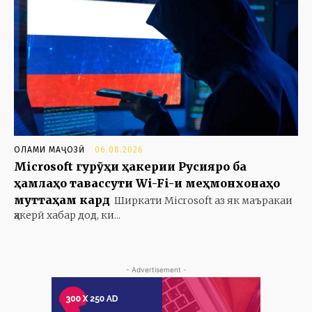
ОЛАМИ МАҶОЗӢ
06.08.2026
Microsoft гурӯҳи ҳакерии Русияро ба
ҳамлаҳо тавассути Wi-Fi-и меҳмонхонаҳо
муттаҳам кард
Ширкати Microsoft аз як маъракаи
ҳакерӣ хабар дод, ки...
- Advertisement -