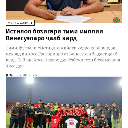
МУВАФФАҚИЯТ
Истиқлол бозигари тими миллии
Венесуэларо ҷалб кард
Тими футзали «Истиқлол» ҳайати худро қавӣ кардан
мехоҳад ва Хосе Грегориоро аз Венесуэла ба даст ҷалб
кард. Қаблан Хосе Пахаро дар Ӯзбекистон бозӣ мекард.
Хосе дар...
JOM
-
12.06.2026