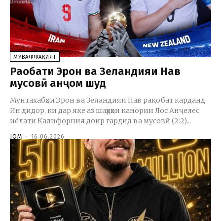
МУВАФФАҚИЯТ
Рақобати Эрон ва Зеландияи Нав
мусовӣ анҷом шуд
Мунтахабҳои Эрон ва Зеландияи Нав рақобат карданд.
Ин дидор, ки дар яке аз шаҳрҳои канории Лос Анҷелес,
иёлати Калифорния доир гардид ва мусовӣ (2:2)...
JOM
-
16.06.2026