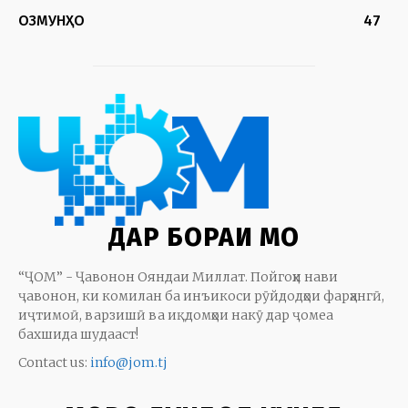
ОЗМУНҲО
47
ДАР БОРАИ МО
“ҶОМ” - Ҷавонон Ояндаи Миллат. Пойгоҳи нави
ҷавонон, ки комилан ба инъикоси рӯйдодҳои фарҳангӣ,
иҷтимоӣ, варзишӣ ва иқдомҳои накӯ дар ҷомеа
бахшида шудааст!
Contact us:
info@jom.tj