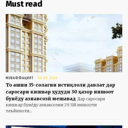
Must read
МУВАФФАҚИЯТ
06.08.2026
То ҷашни 35-солагии истиқлоли давлат дар
саросари кишвар ҳудуди 30 ҳазор иншоот
бунёду азнавсозӣ мешавад
Дар саросари
кишвар бунёду азнавсозии 29 518 иншооти
таъйиноти...