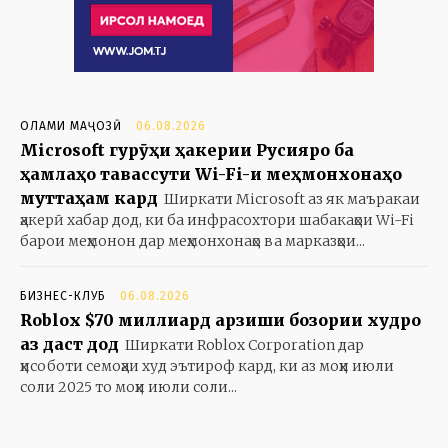
ОЛАМИ МАҶОЗӢ
06.08.2026
Microsoft гурӯҳи ҳакерии Русияро ба
ҳамлаҳо тавассути Wi-Fi-и меҳмонхонаҳо
муттаҳам кард
Ширкати Microsoft аз як маъракаи
ҳакерӣ хабар дод, ки ба инфрасохтори шабакаҳои Wi-Fi
барои меҳмонон дар меҳмонхонаҳо ва марказҳои...
БИЗНЕС-КЛУБ
06.08.2026
Roblox $70 миллиард арзиши бозории худро
аз даст дод
Ширкати Roblox Corporation дар
ҳисоботи семоҳаи худ эътироф кард, ки аз моҳи июли
соли 2025 то моҳи июли соли...