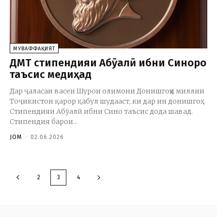
МУВАФФАҚИЯТ
ДМТ стипендияи Абӯалӣ ибни Синоро
таъсис медиҳад
Дар ҷаласаи васеи Шурои олимони Донишгоҳи миллии
Тоҷикистон қарор қабул шудааст, ки дар ин донишгоҳ
Стипендияи Абӯалӣ ибни Сино таъсис дода шавад.
Стипендия барои...
JOM
-
02.06.2026
2
3
4