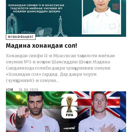
МУВАФФАҚИЯТ
Мадина хонандаи сол!
Хонандаи синфи 11-и Муассисаи таҳсилоти миёнаи
умумии №1-и ноҳияи Шамсиддин Шоҳин Мадина
Саидализода ғолиби даври ҷумҳуриявии озмуни
«Хонандаи сол» гардид. Дар даври чорум
(ҷумҳуриявӣ)-и озмуни...
JOM
-
16.06.2026