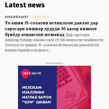
Latest news
МУВАФФАҚИЯТ
06.08.2026
То ҷашни 35-солагии истиқлоли давлат дар
саросари кишвар ҳудуди 30 ҳазор иншоот
бунёду азнавсозӣ мешавад
Дар саросари
кишвар бунёду азнавсозии 29 518 иншооти таъйиноти
гуногун то ҷашни 35-солагии Истиқлоли давлатӣ ба
нақша гирифта шудааст....
- Advertisement -