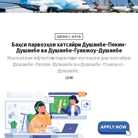
БИЗНЕС-КЛУБ
Баҳси парвозҳои хатсайри Душанбе-Пекин-
Душанбе ва Душанбе-Гуанжоу-Душанбе
Масъаллаи ифтитоҳи парвозҳои мустақим дар хатсайри
Душанбе-Пекин-Душанбе ва Душанбе-Гуанжоу-
Душанбе...
JOM