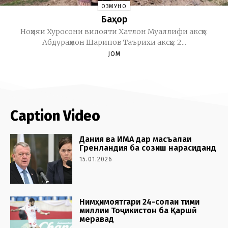
ОЗМУНҲО
Баҳор
Ноҳияи Хуросони вилояти Хатлон Муаллифи аксҳо:
Абдураҳмон Шарипов Таърихи аксҳо: 2...
JOM
Caption Video
Дания ва ИМА дар масъалаи
Гренландия ба созиш нарасиданд
15.01.2026
Нимҳимоятгари 24-солаи тими
миллии Тоҷикистон ба Қаршӣ
меравад