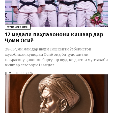
МУВАФФАҚИЯТ
12 медали паҳлавонони кишвар дар
Ҷоми Осиё
28-31-уми май дар шаҳри Тошкенти Ӯзбекистон
мусобиқаи кушодаи Осиё оид ба ҷудо миёни
наврасону ҷавонон баргузор шуд, ки дастаи мунтахаби
кишвар сазовори 12 медал...
JOM
-
03.06.2026