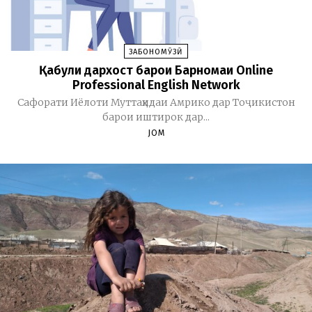
ЗАБОНОМӮЗӢ
Қабули дархост барои Барномаи Online
Professional English Network
Cафорати Иёлоти Муттаҳидаи Амрико дар Тоҷикистон
барои иштирок дар...
JOM