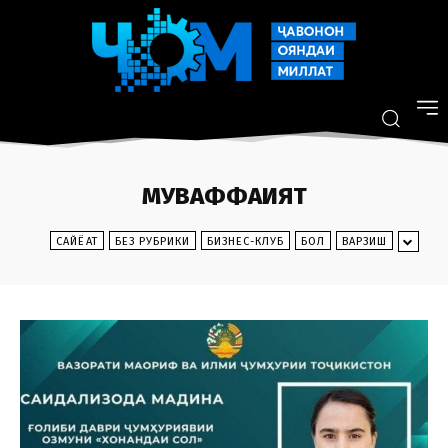
МУВАФФАҚИЯТ
CАЙЁҲАТ
БЕЗ РУБРИКИ
БИЗНЕС-КЛУБ
БОЛ
ВАРЗИШ