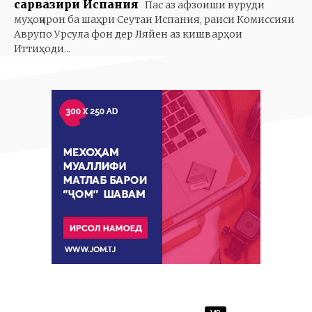
сарвазири Испания
Пас аз афзоиши вуруди
муҳоҷирон ба шаҳри Сеутаи Испания, раиси Комиссияи
Аврупо Урсула фон дер Ляйен аз кишварҳои
Иттиҳоди...