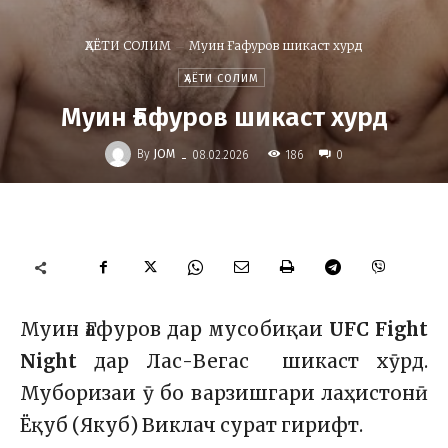
ҲАЁТИ СОЛИМ
Муин Ғафуров шикаст хурд
ҲАЁТИ СОЛИМ
Муин Ғафуров шикаст хурд
-
By
JOM
186
08.02.2026
0
Муин Ғафуров дар мусобиқаи
UFC Fight
Night
дар Лас-Вегас шикаст хӯрд.
Муборизаи ӯ бо варзишгари лаҳистонӣ
Ёқуб (Якуб) Виклач сурат гирифт.