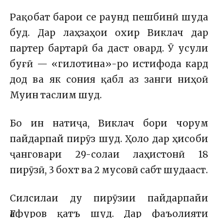
Рақобат барои се раунд пешбинӣ шуда
буд. Дар лаҳзаҳои охир Виклач дар
партер бартарӣ ба даст овард. Ӯ усули
буғӣ — «гилотина»-ро истифода кард
дод ва як сония қабл аз занги ниҳоӣ
Муин таслим шуд.
Бо ин натиҷа, Виклач бори чорум
пайдарпай пирӯз шуд. Ҳоло дар ҳисоби
ҷанговари 29-солаи лаҳистонӣ 18
пирӯзӣ, 3 бохт ва 2 мусовӣ сабт шудааст.
Силсилаи ду пирӯзии пайдарпайи
Ғафуров қатъ шуд. Дар фаъолияти