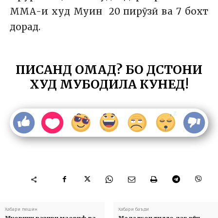
ММА-и худ Муин 20 пирӯзӣ ва 7 бохт
дорад.
ПИСАНД ОМАД? БО ДӮСТОНИ
ХУД МУБОДИЛА КУНЕД!
Хабари пешин
Хабари баъди