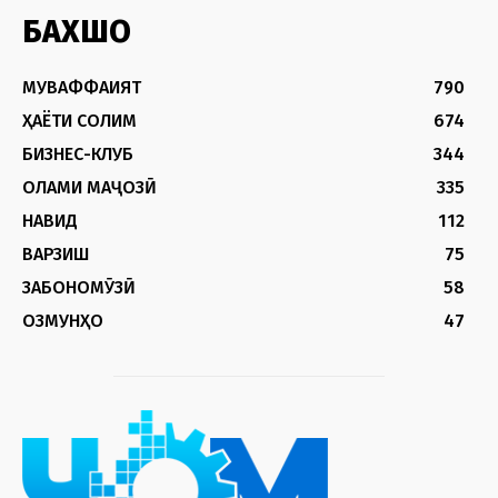
БАХШҲО
МУВАФФАҚИЯТ
790
ҲАЁТИ СОЛИМ
674
БИЗНЕС-КЛУБ
344
ОЛАМИ МАҶОЗӢ
335
НАВИД
112
ВАРЗИШ
75
ЗАБОНОМӮЗӢ
58
ОЗМУНҲО
47