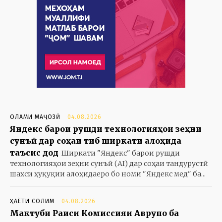
ОЛАМИ МАҶОЗӢ
04.08.2026
Яндекс барои рушди технологияҳои зеҳни
сунъӣ дар соҳаи тиб ширкати алоҳида
таъсис дод
Ширкати "Яндекс" барои рушди
технологияҳои зеҳни сунъӣ (AI) дар соҳаи тандурустӣ
шахси ҳуқуқии алоҳидаеро бо номи "Яндекс мед" ба...
ҲАЁТИ СОЛИМ
04.08.2026
Мактуби Раиси Комиссияи Аврупо ба