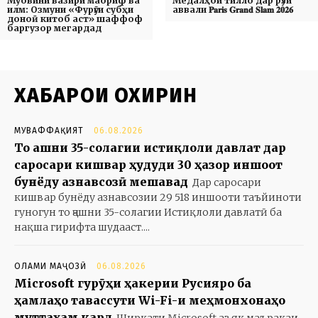
Муовини вазири маориф ва
Медалҳои тилло дар рӯзи
илм: Озмуни «Фурӯғи субҳи
аввали 𝐏𝐚𝐫𝐢𝐬 𝐆𝐫𝐚𝐧𝐝 𝐒𝐥𝐚𝐦 𝟐𝟎𝟐𝟔
доноӣ китоб аст» шаффоф
баргузор мегардад
ХАБАРҲОИ ОХИРИН
МУВАФФАҚИЯТ
06.08.2026
То ҷашни 35-солагии истиқлоли давлат дар
саросари кишвар ҳудуди 30 ҳазор иншоот
бунёду азнавсозӣ мешавад
Дар саросари
кишвар бунёду азнавсозии 29 518 иншооти таъйиноти
гуногун то ҷашни 35-солагии Истиқлоли давлатӣ ба
нақша гирифта шудааст....
ОЛАМИ МАҶОЗӢ
06.08.2026
Microsoft гурӯҳи ҳакерии Русияро ба
ҳамлаҳо тавассути Wi-Fi-и меҳмонхонаҳо
муттаҳам кард