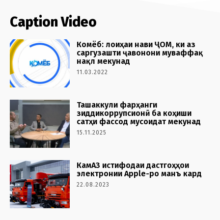
Caption Video
Комёб: лоиҳаи нави ҶОМ, ки аз
саргузашти ҷавонони муваффақ
нақл мекунад
11.03.2022
Ташаккули фарҳанги
зиддикоррупсионӣ ба коҳиши
сатҳи фассод мусоидат мекунад
15.11.2025
КамАЗ истифодаи дастгоҳҳои
электронии Apple-ро манъ кард
22.08.2023