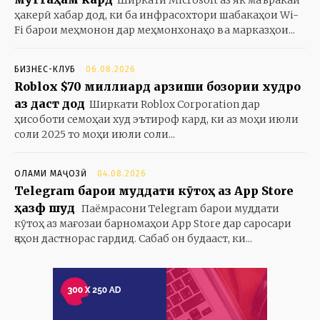
Ширкати Microsoft аз як маъракаи
ҳакерӣ хабар дод, ки ба инфрасохтори шабакаҳои Wi-
Fi барои меҳмонон дар меҳмонхонаҳо ва марказҳои...
БИЗНЕС-КЛУБ
06.08.2026
Roblox $70 миллиард арзиши бозории худро
аз даст дод
Ширкати Roblox Corporation дар
ҳисоботи семоҳаи худ эътироф кард, ки аз моҳи июли
соли 2025 то моҳи июли соли...
ОЛАМИ МАҶОЗӢ
04.08.2026
Telegram барои муддати кӯтоҳ аз App Store
ҳазф шуд
Паёмрасони Telegram барои муддати
кӯтоҳ аз мағозаи барномаҳои App Store дар саросари
ҷаҳон дастнорас гардид. Сабаб он будааст, ки...