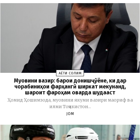
ҲАЁТИ СОЛИМ
Муовини вазир: барои донишҷӯёне, ки дар
чорабиниҳои фарҳангӣ ширкат мекунанд,
шароит фароҳам оварда шудааст
Ҳомид Ҳошимзода, муовини якуми вазири маориф ва
илми Тоҷикистон...
JOM