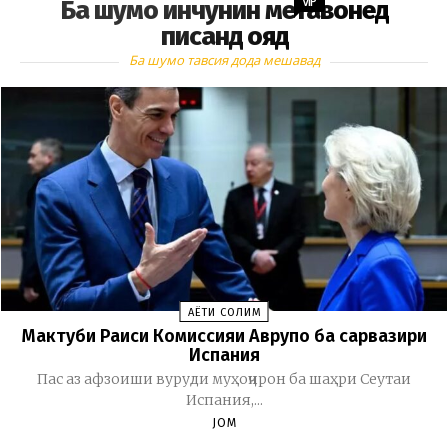
VIP
Ба шумо инчунин метавонед
писанд ояд
Ба шумо тавсия дода мешавад
ҲАЁТИ СОЛИМ
Мактуби Раиси Комиссияи Аврупо ба сарвазири
Испания
Пас аз афзоиши вуруди муҳоҷирон ба шаҳри Сеутаи
Испания,...
JOM