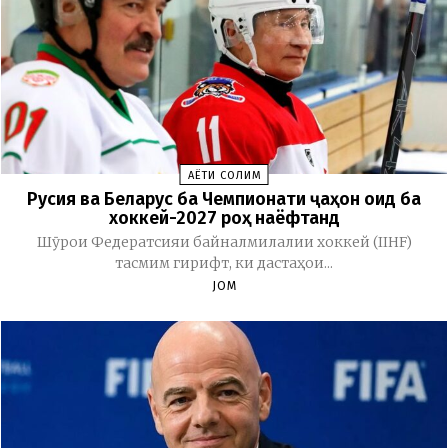
ҲАЁТИ СОЛИМ
Русия ва Беларус ба Чемпионати ҷаҳон оид ба
хоккей-2027 роҳ наёфтанд
Шӯрои Федератсияи байналмилалии хоккей (IIHF)
тасмим гирифт, ки дастаҳои...
JOM