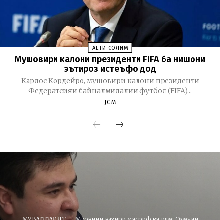
ҲАЁТИ СОЛИМ
Мушовири калони президенти FIFA ба нишони
эътироз истеъфо дод
Карлос Кордейро, мушовири калони президенти
Федератсияи байналмилалии футбол (FIFA)...
JOM