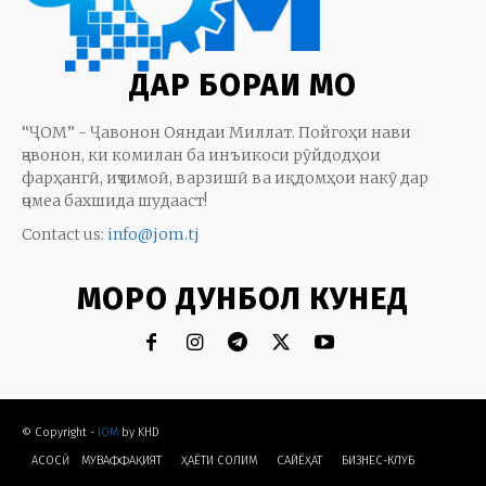
ДАР БОРАИ МО
“ҶОМ” - Ҷавонон Ояндаи Миллат. Пойгоҳи нави
ҷавонон, ки комилан ба инъикоси рӯйдодҳои
фарҳангӣ, иҷтимоӣ, варзишӣ ва иқдомҳои накӯ дар
ҷомеа бахшида шудааст!
Contact us:
info@jom.tj
МОРО ДУНБОЛ КУНЕД
© Copyright -
JOM
by KHD
АСОСӢ
МУВАФФАҚИЯТ
ҲАЁТИ СОЛИМ
CАЙЁҲАТ
БИЗНЕС-КЛУБ