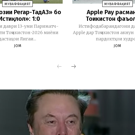
МУВАФФАҚИЯТ
МУВАФФАҚИЯТ
бозии Регар-ТадАЗ» бо
Apple Pay расма
Истиқлол»: 1:0
Тоҷикистон фаъо
и даври 13-уми Париматч-
Истифодабарандагони д
и Тоҷикистон-2026 миёни
Apple дар Тоҷикистон акну
дастаҳои Лигаи...
пардохтҳои худро.
JOM
JOM