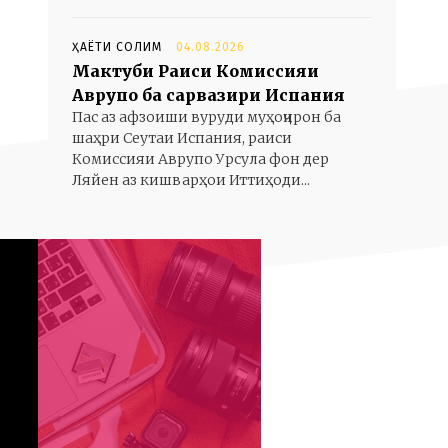
ҲАЁТИ СОЛИМ
04.08.2026
Мактуби Раиси Комиссияи
Аврупо ба сарвазири Испания
Пас аз афзоиши вуруди муҳоҷирон ба
шаҳри Сеутаи Испания, раиси
Комиссияи Аврупо Урсула фон дер
Ляйен аз кишварҳои Иттиҳоди...