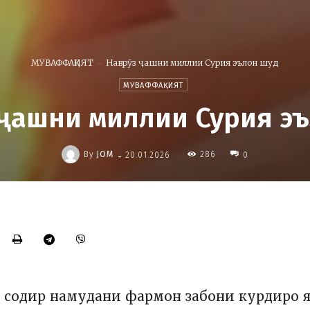
МУВАФФАҚИЯТ
Наврӯз ҷашни миллии Сурия эълон шуд
МУВАФФАҚИЯТ
ҷашни миллии Сурия э
-
By
JOM
286
20.01.2026
0
 содир намудани фармон забони курдиро 