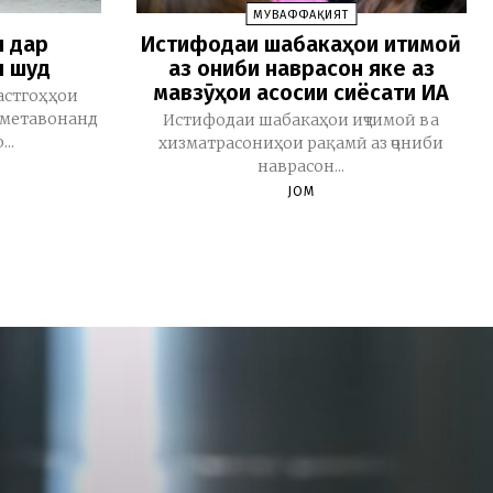
МУВАФФАҚИЯТ
н дар
Истифодаи шабакаҳои иҷтимоӣ
л шуд
аз ҷониби наврасон яке аз
мавзӯҳои асосии сиёсати ИА
астгоҳҳои
н метавонанд
Истифодаи шабакаҳои иҷтимоӣ ва
..
хизматрасониҳои рақамӣ аз ҷониби
наврасон...
JOM