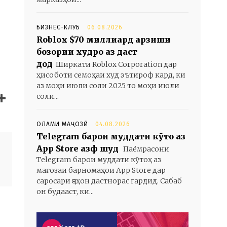
БИЗНЕС-КЛУБ
06.08.2026
Roblox $70 миллиард арзиши
бозории худро аз даст
дод
Ширкати Roblox Corporation дар
ҳисоботи семоҳаи худ эътироф кард, ки
аз моҳи июли соли 2025 то моҳи июли
соли...
ОЛАМИ МАҶОЗӢ
04.08.2026
Telegram барои муддати кӯтоҳ аз
App Store ҳазф шуд
Паёмрасони
Telegram барои муддати кӯтоҳ аз
мағозаи барномаҳои App Store дар
саросари ҷаҳон дастнорас гардид. Сабаб
он будааст, ки...