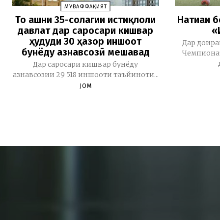
МУВАФФАҚИЯТ
То ҷашни 35-солагии истиқлоли
Натиҷаи 
давлат дар саросари кишвар
«
ҳудуди 30 ҳазор иншоот
Дар доира
бунёду азнавсозӣ мешавад
Чемпионат
Дар саросари кишвар бунёду
азнавсозии 29 518 иншооти таъйиноти...
JOM