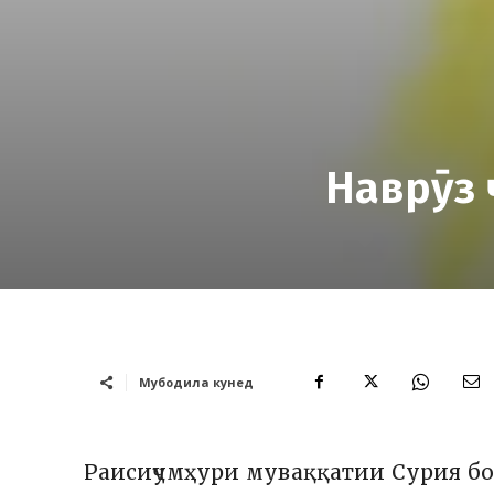
Наврӯз 
Мубодила кунед
Раисиҷумҳури муваққатии Сурия бо