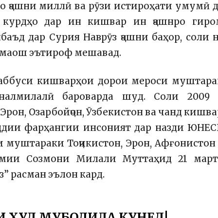
ро ҷашни миллӣ ва рӯзи истироҳати умумӣ 
 курдҳо дар ин кишвар ин ҷашнро гиро
аъд дар Сурия Наврӯз ҷашни баҳор, соли 
и маош эътироф мешавад.
шаббуси кишварҳои дорои мероси муштар
налмилалӣ бароварда шуд. Соли 2009 
у
Эрон,
Озарбойҷон,
Ӯзбекистон ва чанд кишв
ддии фарҳангии инсоният дар назди ЮНЕ
и муштараки Тоҷикистон, Эрон, Афғонистон
мумии
Созмони Милали Муттаҳид
21 мар
” расман эълон кард.
И ХУД МУБОДИЛА КУНЕД!