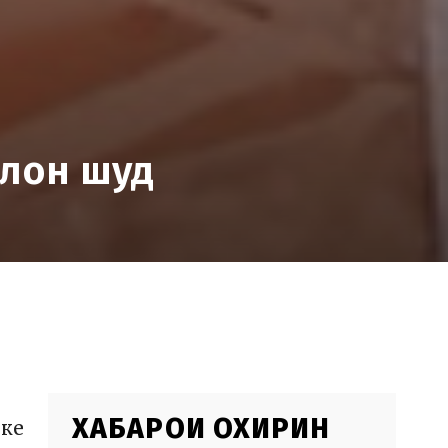
ълон шуд
ХАБАРҲОИ ОХИРИН
яке