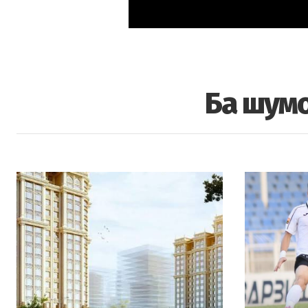
Ба шумо