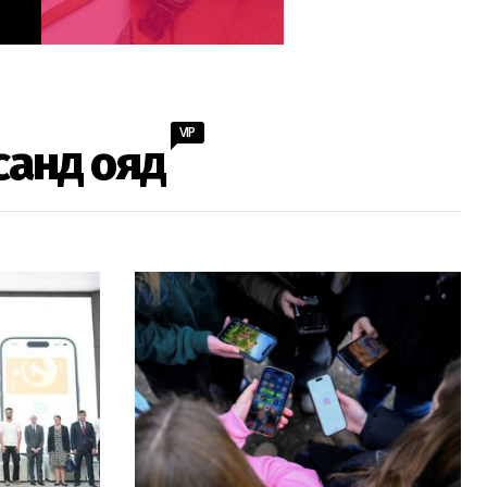
VIP
санд ояд