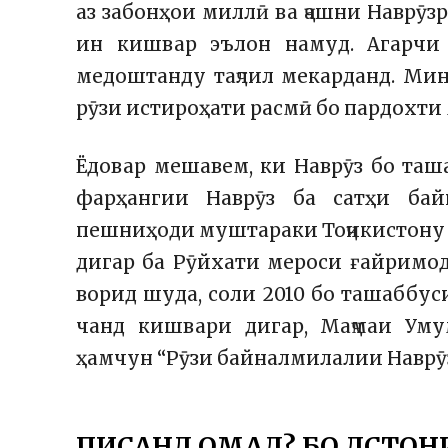
аз забонҳои миллӣ ва ҷашни Наврӯз
ин кишвар эълон намуд. Агарчи
медоштанду таҷлил мекарданд. Минб
рӯзи истироҳати расмӣ бо пардохт
Ёдовар мешавем, ки Наврӯз бо та
фарҳангии Наврӯз ба сатҳи бай
пешниҳоди муштараки
Тоҷикистон
дигар
ба Рӯйхати мероси ғайримо
ворид шуда, соли 2010 бо ташаббус
чанд кишвари дигар, Маҷмаи У
ҳамчун “Рӯзи байналмилалии Наврӯз
ПИСАНД ОМАД? БО ДӮСТОН