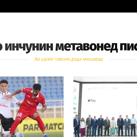
 инчунин метавонед пи
Ба шумо тавсия дода мешавад