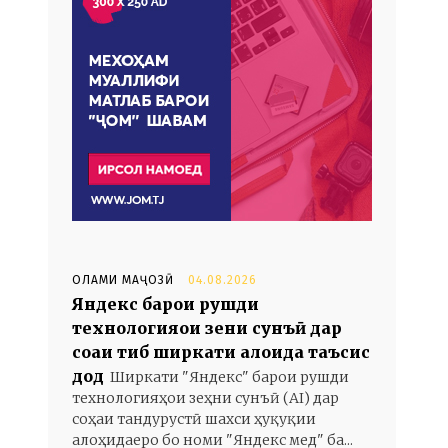
ОЛАМИ МАҶОЗӢ
04.08.2026
Яндекс барои рушди
технологияҳои зеҳни сунъӣ дар
соҳаи тиб ширкати алоҳида таъсис
дод
Ширкати "Яндекс" барои рушди
технологияҳои зеҳни сунъӣ (AI) дар
соҳаи тандурустӣ шахси ҳуқуқии
алоҳидаеро бо номи "Яндекс мед" ба...