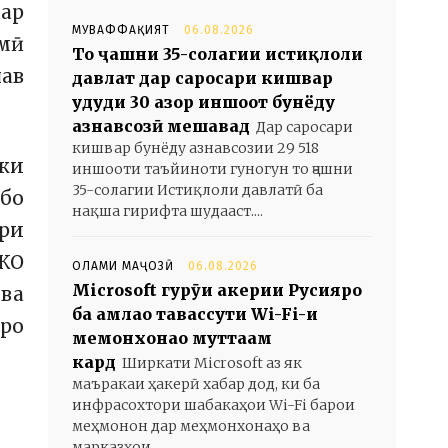
дар
МУВАФФАҚИЯТ
06.08.2026
мӣ
То ҷашни 35-солагии истиқлоли
нав
давлат дар саросари кишвар
ҳудуди 30 ҳазор иншоот бунёду
азнавсозӣ мешавад
Дар саросари
кишвар бунёду азнавсозии 29 518
аки
иншооти таъйиноти гуногун то ҷашни
35-солагии Истиқлоли давлатӣ ба
бо
нақша гирифта шудааст....
ари
СКО
ОЛАМИ МАҶОЗӢ
06.08.2026
Microsoft гурӯҳи ҳакерии Русияро
 ва
ба ҳамлаҳо тавассути Wi-Fi-и
тро
меҳмонхонаҳо муттаҳам
кард
Ширкати Microsoft аз як
маъракаи ҳакерӣ хабар дод, ки ба
инфрасохтори шабакаҳои Wi-Fi барои
меҳмонон дар меҳмонхонаҳо ва
марказҳои...