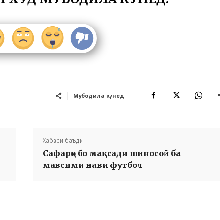
Мубодила кунед
Хабари баъди
Сафарҳо бо мақсади шиносоӣ ба
мавсими нави футбол