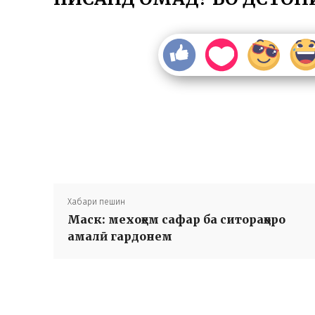
Хабари пешин
Маск: мехоҳем сафар ба ситораҳоро
амалӣ гардонем