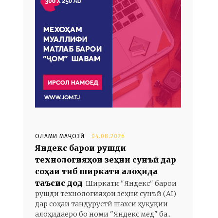
ОЛАМИ МАҶОЗӢ
04.08.2026
Яндекс барои рушди
технологияҳои зеҳни сунъӣ дар
соҳаи тиб ширкати алоҳида
таъсис дод
Ширкати "Яндекс" барои
рушди технологияҳои зеҳни сунъӣ (AI)
дар соҳаи тандурустӣ шахси ҳуқуқии
алоҳидаеро бо номи "Яндекс мед" ба...