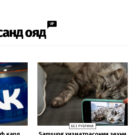
VIP
санд ояд
БЕЗ РУБРИКИ
зф кард.
Samsung хизматрасонии зеҳни