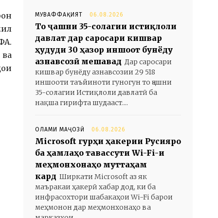
рон
МУВАФФАҚИЯТ
06.08.2026
То ҷашни 35-солагии истиқлоли
мил
давлат дар саросари кишвар
ФА.
ҳудуди 30 ҳазор иншоот бунёду
 ва
азнавсозӣ мешавад
Дар саросари
ҳои
кишвар бунёду азнавсозии 29 518
иншооти таъйиноти гуногун то ҷашни
35-солагии Истиқлоли давлатӣ ба
нақша гирифта шудааст....
ОЛАМИ МАҶОЗӢ
06.08.2026
Microsoft гурӯҳи ҳакерии Русияро
ба ҳамлаҳо тавассути Wi-Fi-и
меҳмонхонаҳо муттаҳам
кард
Ширкати Microsoft аз як
маъракаи ҳакерӣ хабар дод, ки ба
инфрасохтори шабакаҳои Wi-Fi барои
меҳмонон дар меҳмонхонаҳо ва
марказҳои...