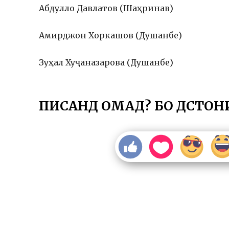
Абдулло Давлатов (Шаҳринав)
Амирджон Хоркашов (Душанбе)
Зуҳал Хуҷаназарова (Душанбе)
ПИСАНД ОМАД? БО ДӮСТОН