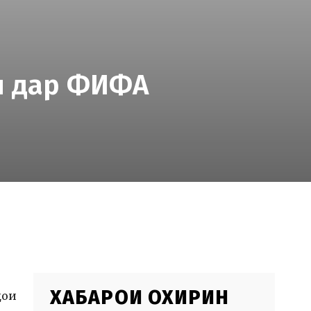
н дар ФИФА
ХАБАРҲОИ ОХИРИН
ҳои