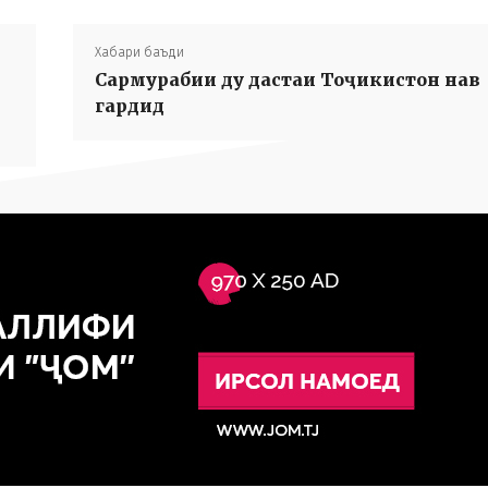
Хабари баъди
Сармурабии ду дастаи Тоҷикистон нав
гардид