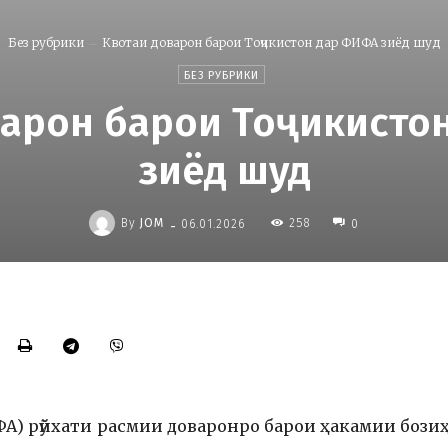
Без рубрики
Квотаи доварон барои Тоҷикистон дар ФИФА зиёд шуд
БЕЗ РУБРИКИ
варон барои Тоҷикисто
зиёд шуд
-
By
JOM
258
06.01.2026
0
А) рӯйхати расмии доваронро барои ҳакамии бози