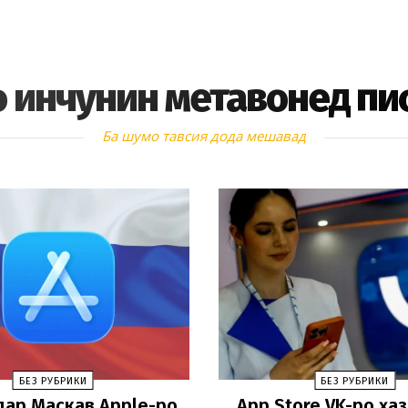
 инчунин метавонед пи
Ба шумо тавсия дода мешавад
БЕЗ РУБРИКИ
БЕЗ РУБРИКИ
дар Маскав Apple-ро
App Store VK-ро ҳа