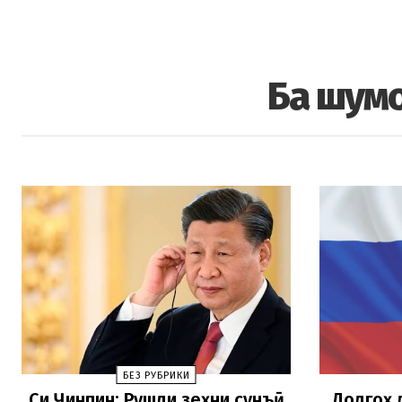
Ба шумо
БЕЗ РУБРИКИ
Си Ҷинпин: Рушди зеҳни сунъӣ
Додгоҳ 