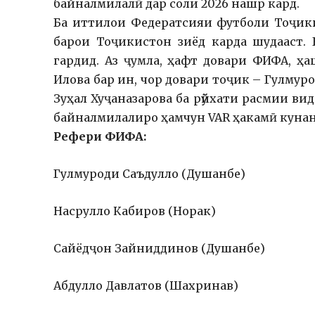
байналмилалӣ дар соли 2026 нашр кард.
Ба иттилои Федератсияи футболи Тоҷики
барои Тоҷикистон зиёд карда шудааст.
гардид. Аз ҷумла, ҳафт довари ФИФА, ҳ
Илова бар ин, чор довари тоҷик – Гулмур
Зуҳал Хуҷаназарова ба рӯйхати расмии в
байналмилалиро ҳамчун VAR ҳакамӣ кунан
Рефери ФИФА:
Гулмуроди Саъдулло (Душанбе)
Насрулло Кабиров (Норак)
Сайёдҷон Зайниддинов (Душанбе)
Абдулло Давлатов (Шахринав)