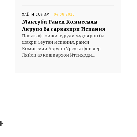
ҲАЁТИ СОЛИМ
04.08.2026
Мактуби Раиси Комиссияи
Аврупо ба сарвазири Испания
Пас аз афзоиши вуруди муҳоҷирон ба
шаҳри Сеутаи Испания, раиси
Комиссияи Аврупо Урсула фон дер
Ляйен аз кишварҳои Иттиҳоди...