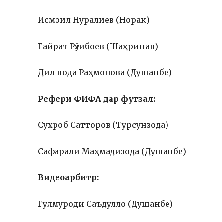
Исмоил Нуралиев (Норак)
Гайрат Рӯзибоев (Шаҳринав)
Дилшода Раҳмонова (Душанбе)
Рефери ФИФА дар футзал:
Сухроб Сатторов (Турсунзода)
Сафарали Маҳмадизода (Душанбе)
Видеоарбитр:
Гулмуроди Саъдулло (Душанбе)