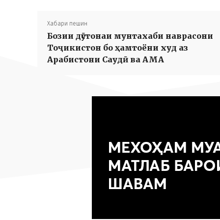
Хабари пешин
Бозии дӯстонаи мунтахаби наврасони
Тоҷикистон бо ҳамтоёни худ аз
Арабистони Саудӣ ва АМА