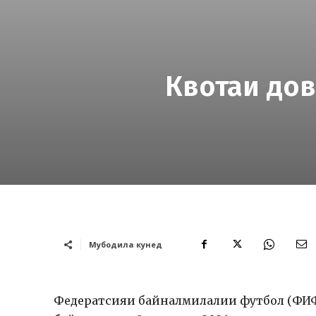
Квотаи до
Мубодила кунед
Федератсияи байналмилалии футбол (ФИФ