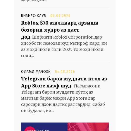
БИЗНЕС-КЛУБ
06.08.2026
Roblox $70 миллиард арзиши
бозории худро аз даст
дод
Ширкати Roblox Corporation дар
ҳисоботи семоҳаи худ эътироф кард, ки
аз моҳи июли соли 2025 то моҳи июли
соли...
ОЛАМИ МАҶОЗӢ
04.08.2026
Telegram барои муддати кӯтоҳ аз
App Store ҳазф шуд
Паёмрасони
Telegram барои муддати кӯтоҳ аз
мағозаи барномаҳои App Store дар
саросари ҷаҳон дастнорас гардид. Сабаб
он будааст, ки...