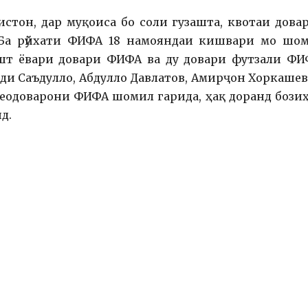
стон, дар муқоиса бо соли гузашта, квотаи дова
 Ба рӯйхати ФИФА 18 намояндаи кишвари мо шо
ашт ёвари довари ФИФА ва ду довари футзали ФИ
оди Саъдулло, Абдулло Давлатов, Амирҷон Хоркашев
идеодоварони ФИФА шомил гарида, ҳақ доранд бози
д.