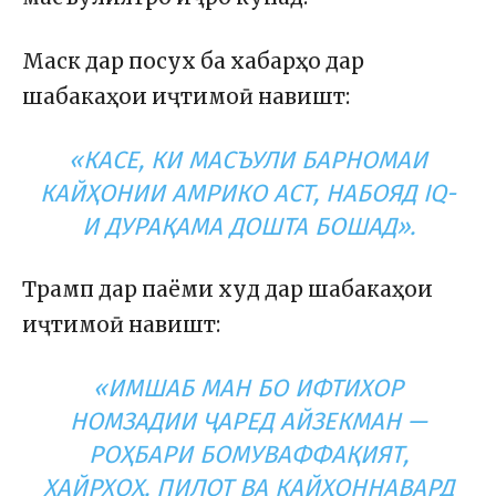
Маск дар посух ба хабарҳо дар
шабакаҳои иҷтимоӣ навишт:
«КАСЕ, КИ МАСЪУЛИ БАРНОМАИ
КАЙҲОНИИ АМРИКО АСТ, НАБОЯД IQ-
И ДУРАҚАМА ДОШТА БОШАД».
Трамп дар паёми худ дар шабакаҳои
иҷтимоӣ навишт:
«ИМШАБ МАН БО ИФТИХОР
НОМЗАДИИ ҶАРЕД АЙЗЕКМАН —
РОҲБАРИ БОМУВАФФАҚИЯТ,
ХАЙРХОҲ, ПИЛОТ ВА КАЙҲОННАВАРД