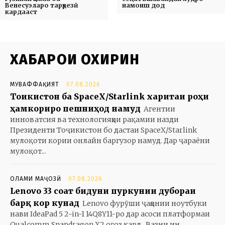
Венесуэларо тарҳрезӣ
намоиш дод
кардааст
ХАБАРҲОИ ОХИРИН
МУВАФФАҚИЯТ
07.08.2026
Тоҷикистон ба SpaceX/Starlink харитаи роҳи
ҳамкориро пешниҳод намуд
Агентии
инноватсия ва технологияҳои рақамии назди
Президенти Тоҷикистон бо дастаи SpaceX/Starlink
мулоқоти кории онлайн баргузор намуд. Дар ҷараёни
мулоқот...
ОЛАМИ МАҶОЗӢ
07.08.2026
Lenovo 33 соат бидуни пуркунии дубораи
барқ кор кунад
Lenovo фурӯши ҷаҳонии ноутбуки
нави IdeaPad 5 2-in-1 14Q8Y11-ро дар асоси платформаи
Qualcomm Snapdragon X2 оғоз кард. Вазни ин...