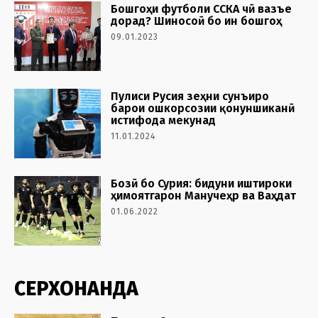
Бошгоҳи футболи ССКА чӣ вазъе
дорад? Шиносоӣ бо ин бошгоҳ
09.01.2023
Пулиси Русия зеҳни сунъиро
барои ошкорсозии қонуншиканӣ
истифода мекунад
11.01.2024
Бозӣ бо Сурия: бидуни иштироки
ҳимоятгарон Манучеҳр ва Ваҳдат
01.06.2022
СЕРХОНАНДА