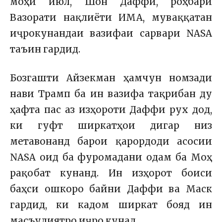
моҳи июл, Шон Даффи, роҳбари
Вазорати нақлиёти ИМА, муваққатан
иҷрокунандаи вазифаи сарвари NASA
таъин гардид.
Бозгашти Айзекман ҳамчун номзади
нави Трамп ба ин вазифа тақрибан ду
ҳафта пас аз изҳороти Даффи рух дод,
ки гуфт ширкатҳои дигар низ
метавонанд барои қарордоди асосии
NASA оид ба фуромадани одам ба Моҳ
рақобат кунанд. Ин изҳорот боиси
баҳси ошкоро байни Даффи ва Маск
гардид, ки кадом ширкат бояд ин
масъулиятро иҷро кунад.