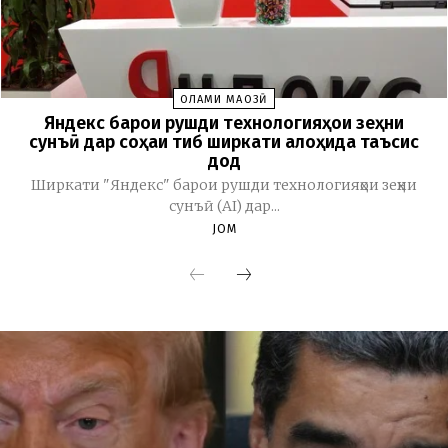
ОЛАМИ МАҶОЗӢ
Яндекс барои рушди технологияҳои зеҳни
сунъӣ дар соҳаи тиб ширкати алоҳида таъсис
дод
Ширкати "Яндекс" барои рушди технологияҳои зеҳни
сунъӣ (AI) дар...
JOM