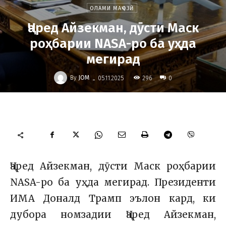
ОЛАМИ МАҶОЗӢ
Ҷаред Айзекман, дӯсти Маск
роҳбарии NASA-ро ба уҳда
мегирад
-
By
JOM
296
05.11.2025
0
Ҷаред Айзекман, дӯсти Маск роҳбарии
NASA-ро ба уҳда мегирад.
Президенти
ИМА Доналд Трамп эълон кард, ки
дубора номзадии Ҷаред Айзекман,