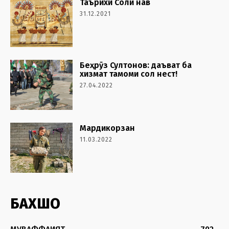
Таърихи Соли нав
31.12.2021
Беҳрӯз Султонов: даъват ба
хизмат тамоми сол нест!
27.04.2022
Мардикорзан
11.03.2022
БАХШҲО