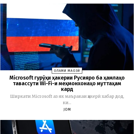
ОЛАМИ МАҶОЗӢ
Microsoft гурӯҳи ҳакерии Русияро ба ҳамлаҳо
тавассути Wi-Fi-и меҳмонхонаҳо муттаҳам
кард
Ширкати Microsoft аз як маъракаи ҳакерӣ хабар дод,
ки...
JOM