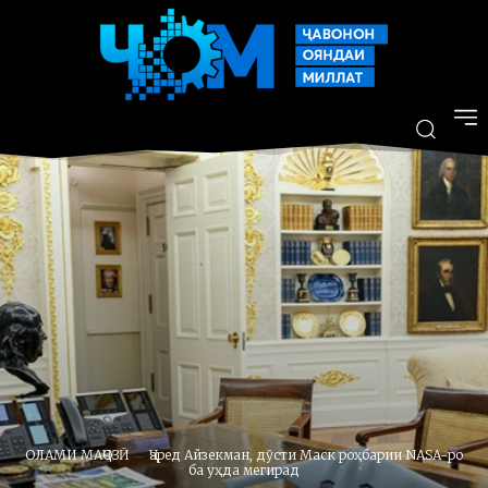
ОЛАМИ МАҶОЗӢ
Ҷаред Айзекман, дӯсти Маск роҳбарии NASA-ро
ба уҳда мегирад