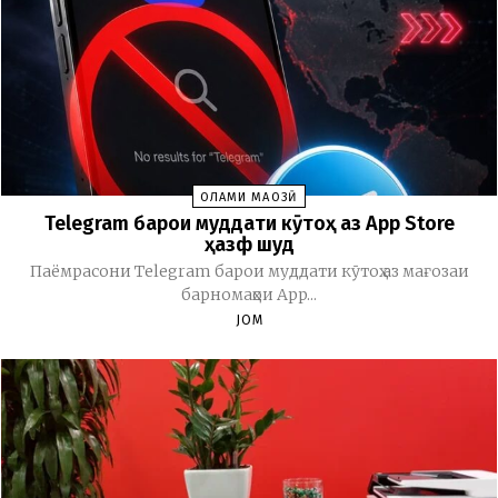
ОЛАМИ МАҶОЗӢ
Telegram барои муддати кӯтоҳ аз App Store
ҳазф шуд
Паёмрасони Telegram барои муддати кӯтоҳ аз мағозаи
барномаҳои App...
JOM