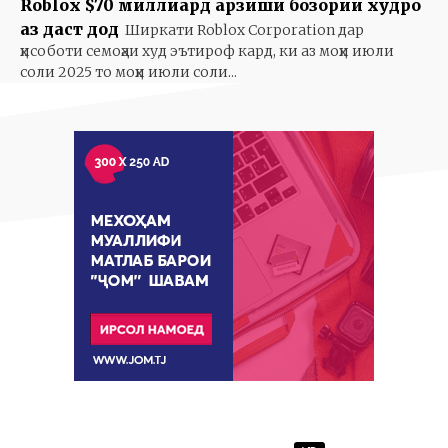
Roblox $70 миллиард арзиши бозории худро
аз даст дод
Ширкати Roblox Corporation дар
ҳисоботи семоҳаи худ эътироф кард, ки аз моҳи июли
соли 2025 то моҳи июли соли...