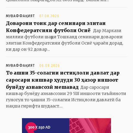
МУВАФФАҚИЯТ
07.08.2026
Доварони тоҷик дар семинари элитаи
Конфедератсияи футболи Осиё
Дар Маркази
миллии футболи шаҳри Тошканд семинари доварони
элитаи Конфедератсияи футболи Осиё ҷараён дорад,
ки дар он 92 довар...
МУВАФФАҚИЯТ
06.08.2026
То ҷашни 35-солагии истиқлоли давлат дар
саросари кишвар ҳудуди 30 ҳазор иншоот
бунёду азнавсозӣ мешавад
Дар саросари
кишвар бунёду азнавсозии 29 518 иншооти таъйиноти
гуногун то ҷашни 35-солагии Истиқлоли давлатӣ ба
нақша гирифта шудааст....