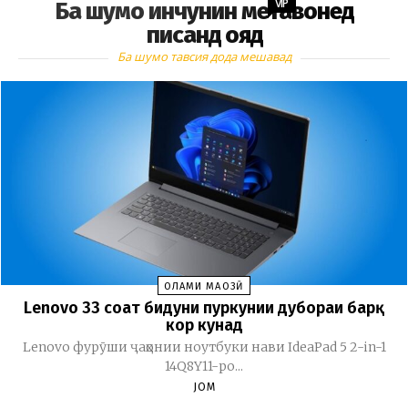
VIP
Ба шумо инчунин метавонед
писанд ояд
Ба шумо тавсия дода мешавад
ОЛАМИ МАҶОЗӢ
Lenovo 33 соат бидуни пуркунии дубораи барқ
кор кунад
Lenovo фурӯши ҷаҳонии ноутбуки нави IdeaPad 5 2-in-1
14Q8Y11-ро...
JOM