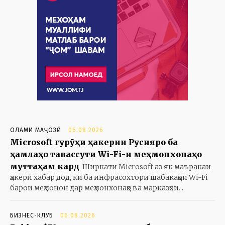
ОЛАМИ МАҶОЗӢ
06.08.2026
Microsoft гурӯҳи ҳакерии Русияро ба
ҳамлаҳо тавассути Wi-Fi-и меҳмонхонаҳо
муттаҳам кард
Ширкати Microsoft аз як маъракаи
ҳакерӣ хабар дод, ки ба инфрасохтори шабакаҳои Wi-Fi
барои меҳмонон дар меҳмонхонаҳо ва марказҳои...
БИЗНЕС-КЛУБ
06.08.2026