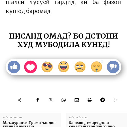
шахси хусусӣ гардид, ки ба фазои
кушод баромад.
ПИСАНД ОМАД? БО ДӮСТОНИ
ХУД МУБОДИЛА КУНЕД!
Хабари пешин
Хабари баъди
Маъмурияти Трамп чандин
Samsung смартфони
гузинаи ҳамла ба
сеқатъшавандаи худро