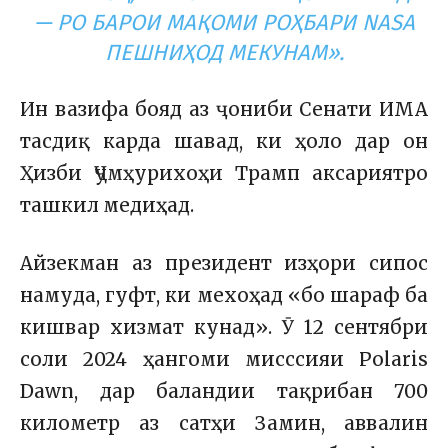
— РО БАРОИ МАҚОМИ РОҲБАРИ NASA
ПЕШНИҲОД МЕКУНАМ».
Ин вазифа бояд аз ҷониби Сенати ИМА
тасдиқ карда шавад, ки ҳоло дар он
Ҳизби Ҷумҳурихоҳи Трамп аксариятро
ташкил медиҳад.
Айзекман аз президент изҳори сипос
намуда, гуфт, ки мехоҳад «бо шараф ба
кишвар хизмат кунад». Ӯ 12 сентябри
соли 2024 ҳангоми мисссияи Polaris
Dawn, дар баландии тақрибан 700
километр аз сатҳи Замин, аввалин