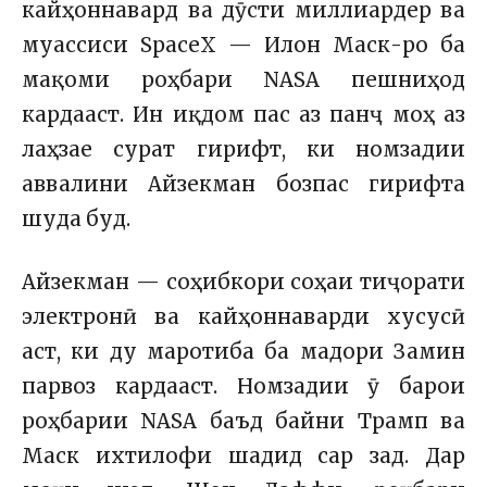
кайҳоннавард ва дӯсти миллиардер ва
муассиси SpaceX — Илон Маск-ро ба
мақоми роҳбари NASA пешниҳод
кардааст. Ин иқдом пас аз панҷ моҳ аз
лаҳзае сурат гирифт, ки номзадии
аввалини Айзекман бозпас гирифта
шуда буд.
Айзекман — соҳибкори соҳаи тиҷорати
электронӣ ва кайҳоннаварди хусусӣ
аст, ки ду маротиба ба мадори Замин
парвоз кардааст. Номзадии ӯ барои
роҳбарии NASA баъд байни Трамп ва
Маск ихтилофи шадид сар зад. Дар