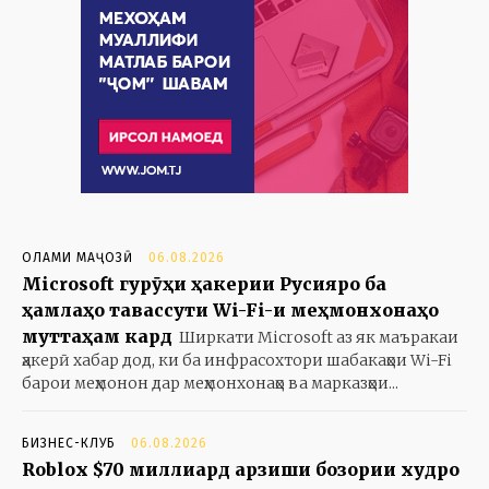
ОЛАМИ МАҶОЗӢ
06.08.2026
Microsoft гурӯҳи ҳакерии Русияро ба
ҳамлаҳо тавассути Wi-Fi-и меҳмонхонаҳо
муттаҳам кард
Ширкати Microsoft аз як маъракаи
ҳакерӣ хабар дод, ки ба инфрасохтори шабакаҳои Wi-Fi
барои меҳмонон дар меҳмонхонаҳо ва марказҳои...
БИЗНЕС-КЛУБ
06.08.2026
Roblox $70 миллиард арзиши бозории худро