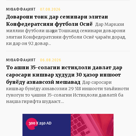
МУВАФФАҚИЯТ
07.08.2026
Доварони тоҷик дар семинари элитаи
Конфедератсияи футболи Осиё
Дар Маркази
миллии футболи шаҳри Тошканд семинари доварони
элитаи Конфедератсияи футболи Осиё ҷараён дорад,
ки дар он 92 довар...
МУВАФФАҚИЯТ
06.08.2026
То ҷашни 35-солагии истиқлоли давлат дар
саросари кишвар ҳудуди 30 ҳазор иншоот
бунёду азнавсозӣ мешавад
Дар саросари
кишвар бунёду азнавсозии 29 518 иншооти таъйиноти
гуногун то ҷашни 35-солагии Истиқлоли давлатӣ ба
нақша гирифта шудааст....