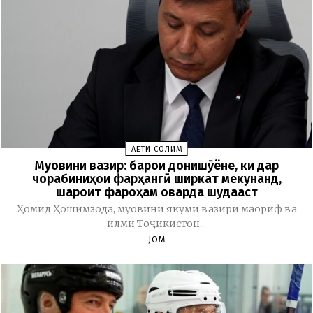
ҲАЁТИ СОЛИМ
Муовини вазир: барои донишҷӯёне, ки дар
чорабиниҳои фарҳангӣ ширкат мекунанд,
шароит фароҳам оварда шудааст
Ҳомид Ҳошимзода, муовини якуми вазири маориф ва
илми Тоҷикистон...
JOM