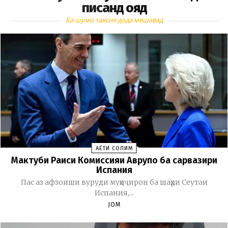
писанд ояд
Ба шумо тавсия дода мешавад
ҲАЁТИ СОЛИМ
Мактуби Раиси Комиссияи Аврупо ба сарвазири
Испания
Пас аз афзоиши вуруди муҳоҷирон ба шаҳри Сеутаи
Испания,...
JOM