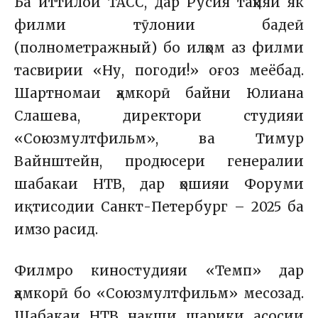
Ба иттилои ТАСС, дар Русия таҳияи як
филми тӯлонии бадеӣ
(полнометражный) бо илҳом аз филми
тасвирии «Ну, погоди!» оғоз меёбад.
Шартномаи ҳамкорӣ байни Юлиана
Слашева, директори студияи
«Союзмултфильм», ва Тимур
Вайнштейн, продюсери генералии
шабакаи НТВ, дар ҳошияи Форуми
иқтисодии Санкт-Петербург – 2025 ба
имзо расид.
Филмро киностудияи «Темп» дар
ҳамкорӣ бо «Союзмултфильм» месозад.
Шабакаи НТВ нақши шарики асосии