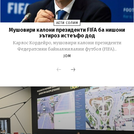
ҲАЁТИ СОЛИМ
Мушовири калони президенти FIFA ба нишони
эътироз истеъфо дод
Карлос Кордейро, мушовири калони президенти
Федератсияи байналмилалии футбол (FIFA)...
JOM