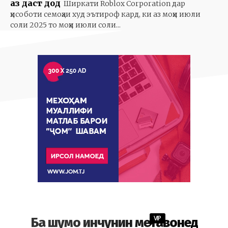
аз даст дод
Ширкати Roblox Corporation дар
ҳисоботи семоҳаи худ эътироф кард, ки аз моҳи июли
соли 2025 то моҳи июли соли...
VIP
Ба шумо инчунин метавонед