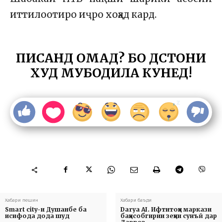
иттилоотиро иҷро хоҳад кард.
ПИСАНД ОМАД? БО ДӮСТОНИ
ХУД МУБОДИЛА КУНЕД!
Хабари пешин
Хабари баъди
Smart city-и Душанбе ба
Darya AI. Ифтитоҳи маркази
исифода дода шуд
баҳисобгирии зеҳни сунъӣ дар