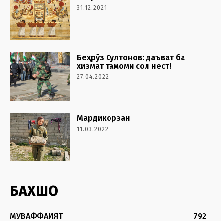
31.12.2021
Беҳрӯз Султонов: даъват ба
хизмат тамоми сол нест!
27.04.2022
Мардикорзан
11.03.2022
БАХШҲО
МУВАФФАҚИЯТ
792