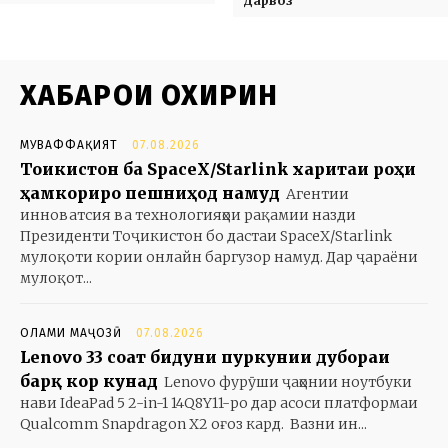
Дарвоз
ХАБАРҲОИ ОХИРИН
МУВАФФАҚИЯТ
07.08.2026
Тоҷикистон ба SpaceX/Starlink харитаи роҳи
ҳамкориро пешниҳод намуд
Агентии
инноватсия ва технологияҳои рақамии назди
Президенти Тоҷикистон бо дастаи SpaceX/Starlink
мулоқоти кории онлайн баргузор намуд. Дар ҷараёни
мулоқот...
ОЛАМИ МАҶОЗӢ
07.08.2026
Lenovo 33 соат бидуни пуркунии дубораи
барқ кор кунад
Lenovo фурӯши ҷаҳонии ноутбуки
нави IdeaPad 5 2-in-1 14Q8Y11-ро дар асоси платформаи
Qualcomm Snapdragon X2 оғоз кард. Вазни ин...