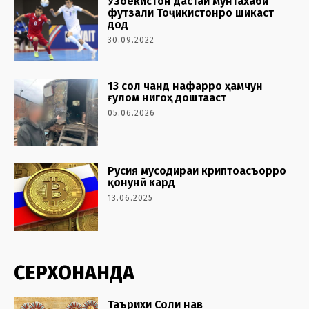
Ӯзбекистон дастаи мунтахаби
футзали Тоҷикистонро шикаст
дод
30.09.2022
13 cол чанд нафарро ҳамчун
ғулом нигоҳ доштааст
05.06.2026
Русия мусодираи криптоасъорро
қонунӣ кард
13.06.2025
СЕРХОНАНДА
Таърихи Соли нав