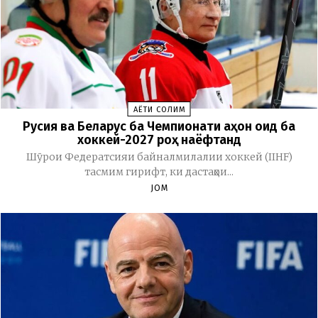
ҲАЁТИ СОЛИМ
Русия ва Беларус ба Чемпионати ҷаҳон оид ба
хоккей-2027 роҳ наёфтанд
Шӯрои Федератсияи байналмилалии хоккей (IIHF)
тасмим гирифт, ки дастаҳои...
JOM