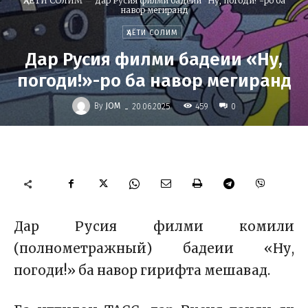
ҲАЁТИ СОЛИМ
Дар Русия филми бадеии "Ну, погоди!"-ро ба
навор мегиранд
ҲАЁТИ СОЛИМ
Дар Русия филми бадеии «Ну,
погоди!»-ро ба навор мегиранд
-
By
JOM
459
20.06.2025
0
Дар Русия филми комили
(полнометражный) бадеии «Ну,
погоди!» ба навор гирифта мешавад.