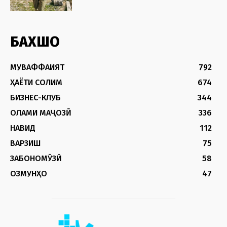
БАХШҲО
МУВАФФАҚИЯТ
792
ҲАЁТИ СОЛИМ
674
БИЗНЕС-КЛУБ
344
ОЛАМИ МАҶОЗӢ
336
НАВИД
112
ВАРЗИШ
75
ЗАБОНОМӮЗӢ
58
ОЗМУНҲО
47