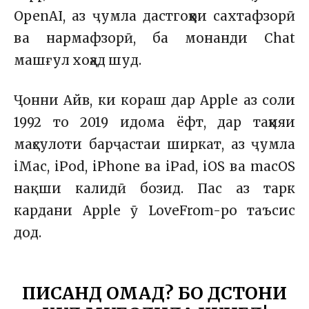
OpenAI, аз ҷумла дастгоҳҳои сахтафзорӣ
ва нармафзорӣ, ба монанди Chat
машғул хоҳад шуд.
Ҷонни Айв, ки кораш дар Apple аз соли
1992 то 2019 идома ёфт, дар таҳияи
маҳсулоти барҷастаи ширкат, аз ҷумла
iMac, iPod, iPhone ва iPad, iOS ва macOS
нақши калидӣ бозид. Пас аз тарк
кардани Apple ӯ LoveFrom-ро таъсис
дод.
ПИСАНД ОМАД? БО ДӮСТОНИ