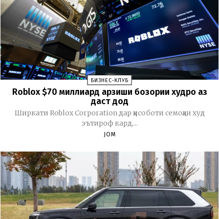
БИЗНЕС-КЛУБ
Roblox $70 миллиард арзиши бозории худро аз
даст дод
Ширкати Roblox Corporation дар ҳисоботи семоҳаи худ
эътироф кард,...
JOM