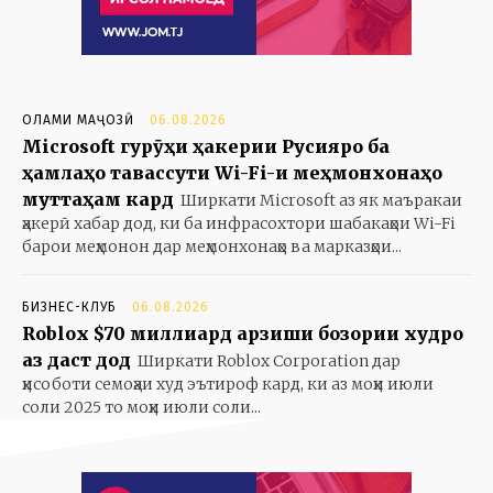
ОЛАМИ МАҶОЗӢ
06.08.2026
Microsoft гурӯҳи ҳакерии Русияро ба
ҳамлаҳо тавассути Wi-Fi-и меҳмонхонаҳо
муттаҳам кард
Ширкати Microsoft аз як маъракаи
ҳакерӣ хабар дод, ки ба инфрасохтори шабакаҳои Wi-Fi
барои меҳмонон дар меҳмонхонаҳо ва марказҳои...
БИЗНЕС-КЛУБ
06.08.2026
Roblox $70 миллиард арзиши бозории худро
аз даст дод
Ширкати Roblox Corporation дар
ҳисоботи семоҳаи худ эътироф кард, ки аз моҳи июли
соли 2025 то моҳи июли соли...