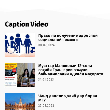
Caption Video
Право на получение адресной
социальной помощи
08.07.2024
Муаттар Маликоваи 12-сола
соҳиби Гран-прии озмуни
байналмилалии «Дунёи маҳорат»
31.01.2023
Чанд далели ҷолиб дар бораи
МГУ
25.01.2022