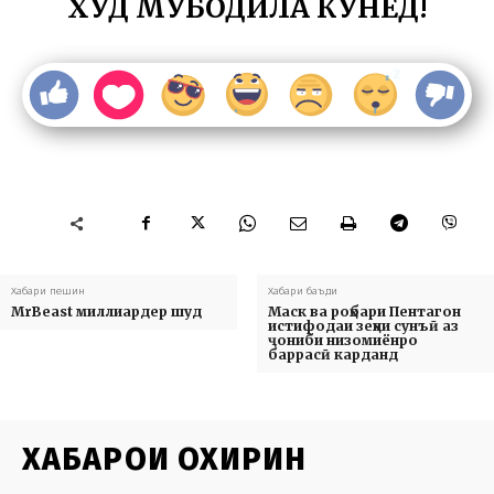
ХУД МУБОДИЛА КУНЕД!
Хабари пешин
Хабари баъди
MrBeast миллиардер шуд
Маск ва роҳбари Пентагон
истифодаи зеҳни сунъӣ аз
ҷониби низомиёнро
баррасӣ карданд
ХАБАРҲОИ ОХИРИН