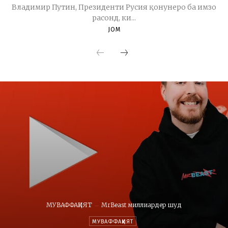
Владимир Путин, Президенти Русия қонунеро ба имзо
расонд, ки...
JOM