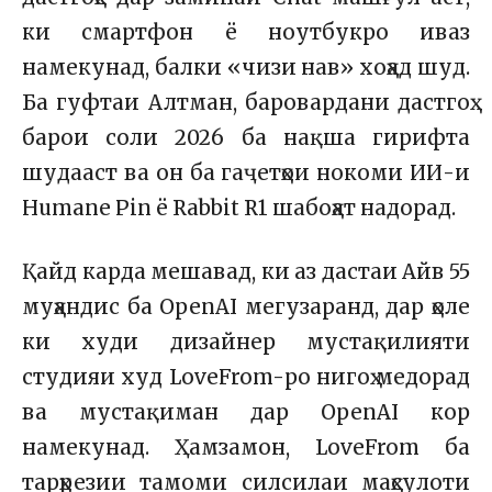
ки смартфон ё ноутбукро иваз
намекунад, балки «чизи нав» хоҳад шуд.
Ба гуфтаи Алтман, баровардани дастгоҳ
барои соли 2026 ба нақша гирифта
шудааст ва он ба гаҷетҳои нокоми ИИ-и
Humane Pin ё Rabbit R1 шабоҳат надорад.
Қайд карда мешавад, ки аз дастаи Айв 55
муҳандис ба OpenAI мегузаранд, дар ҳоле
ки худи дизайнер мустақилияти
студияи худ LoveFrom-ро нигоҳ медорад
ва мустақиман дар OpenAI кор
намекунад. Ҳамзамон, LoveFrom ба
тарҳрезии тамоми силсилаи маҳсулоти