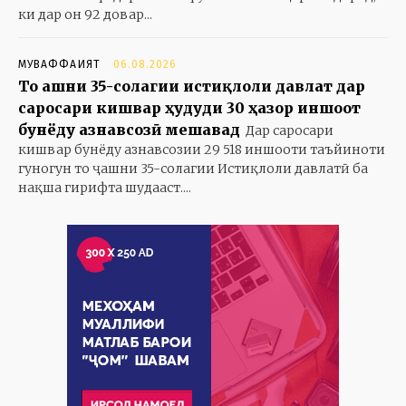
ки дар он 92 довар...
МУВАФФАҚИЯТ
06.08.2026
То ҷашни 35-солагии истиқлоли давлат дар
саросари кишвар ҳудуди 30 ҳазор иншоот
бунёду азнавсозӣ мешавад
Дар саросари
кишвар бунёду азнавсозии 29 518 иншооти таъйиноти
гуногун то ҷашни 35-солагии Истиқлоли давлатӣ ба
нақша гирифта шудааст....