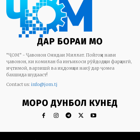
ДАР БОРАИ МО
“ҶОМ” - Ҷавонон Ояндаи Миллат. Пойгоҳи нави
ҷавонон, ки комилан ба инъикоси рӯйдодҳои фарҳангӣ,
иҷтимоӣ, варзишӣ ва иқдомҳои накӯ дар ҷомеа
бахшида шудааст!
Contact us:
info@jom.tj
МОРО ДУНБОЛ КУНЕД