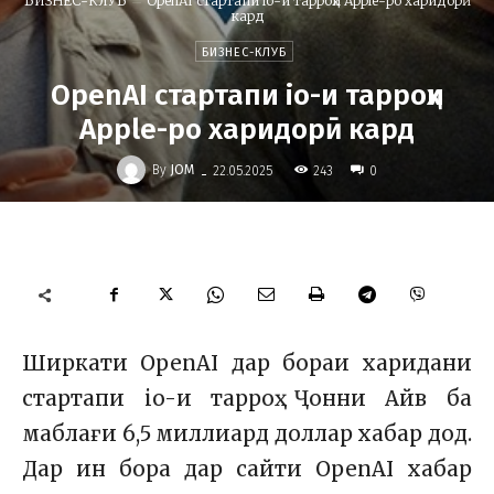
БИЗНЕС-КЛУБ
OpenAI стартапи io-и тарроҳи Apple-ро харидорӣ
кард
БИЗНЕС-КЛУБ
OpenAI стартапи io-и тарроҳи
Apple-ро харидорӣ кард
-
By
JOM
243
22.05.2025
0
Ширкати OpenAI дар бораи харидани
стартапи io-и тарроҳ Ҷонни Айв ба
маблағи 6,5 миллиард доллар хабар дод.
Дар ин бора дар сайти OpenAI хабар