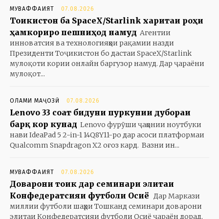
МУВАФФАҚИЯТ
07.08.2026
Тоҷикистон ба SpaceX/Starlink харитаи роҳи
ҳамкориро пешниҳод намуд
Агентии
инноватсия ва технологияҳои рақамии назди
Президенти Тоҷикистон бо дастаи SpaceX/Starlink
мулоқоти кории онлайн баргузор намуд. Дар ҷараёни
мулоқот...
ОЛАМИ МАҶОЗӢ
07.08.2026
Lenovo 33 соат бидуни пуркунии дубораи
барқ кор кунад
Lenovo фурӯши ҷаҳонии ноутбуки
нави IdeaPad 5 2-in-1 14Q8Y11-ро дар асоси платформаи
Qualcomm Snapdragon X2 оғоз кард. Вазни ин...
МУВАФФАҚИЯТ
07.08.2026
Доварони тоҷик дар семинари элитаи
Конфедератсияи футболи Осиё
Дар Маркази
миллии футболи шаҳри Тошканд семинари доварони
элитаи Конфедератсияи футболи Осиё ҷараён дорад,