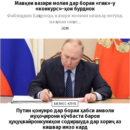
Мавқеи вазири молия дар бораи «гив»-у
«конкурс»-ҳои бурднок
Файзиддин Қаҳҳорзода, вазири молияи кишвар мегӯяд,
на ҳамаи онҳое,...
JOM
БИЗНЕС-КЛУБ
Путин қонунро дар бораи ҳабси амволи
муҳоҷирони кӯчбаста барои
ҳуқуқвайронкуниҳои содиршуда дар хориҷ аз
кишвар имзо кард