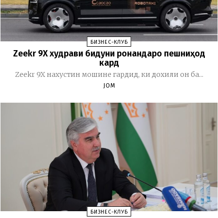
БИЗНЕС-КЛУБ
Zeekr 9X худрави бидуни ронандаро пешниҳод
кард
Zeekr 9X нахустин мошине гардид, ки дохили он ба...
JOM
БИЗНЕС-КЛУБ