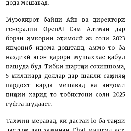
дода мешавад.
Музокирот байни Айв ва директори
генералии OpenAI Сэм Алтман дар
бораи ҳамкории эҳтимолӣ аз соли 2023
инҷониб идома доштанд, аммо то ба
наздикӣ ягон қарори мушаххас қабул
нашуда буд. Тибқи шартҳои созишнома,
5 миллиард доллар дар шакли саҳмияҳо
пардохт карда мешавад ва анҷоми
ниҳоии харид то тобистони соли 2025
гуфта шудааст.
Тахмин меравад, ки дастаи io ба таҳияи
дастгоҳе дар заминаи Chat машғул аст,