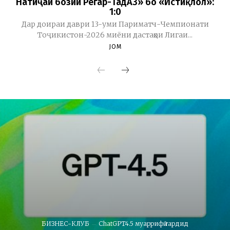
Натиҷаи бозии Регар-ТадАЗ» бо «Истиқлол»:
1:0
Дар доираи даври 13-уми Париматч-Чемпионати
Тоҷикистон-2026 миёни дастаҳои Лигаи...
JOM