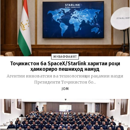
МУВАФФАҚИЯТ
Тоҷикистон ба SpaceX/Starlink харитаи роҳи
ҳамкориро пешниҳод намуд
Агентии инноватсия ва технологияҳои рақамии назди
Президенти Тоҷикистон бо...
JOM