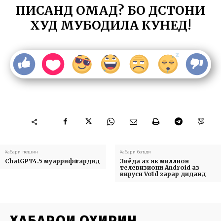
ПИСАНД ОМАД? БО ДӮСТОНИ
ХУД МУБОДИЛА КУНЕД!
Хабари пешин
Хабари баъди
ChatGPT4.5 муаррифӣ гардид
Зиёда аз як миллион
телевизиони Android аз
вируси Vo1d зарар диданд
ХАБАРҲОИ ОХИРИН