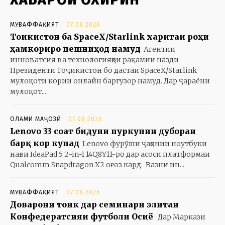
МУВАФФАҚИЯТ
07.08.2026
Тоҷикистон ба SpaceX/Starlink харитаи роҳи
ҳамкориро пешниҳод намуд
Агентии
инноватсия ва технологияҳои рақамии назди
Президенти Тоҷикистон бо дастаи SpaceX/Starlink
мулоқоти кории онлайн баргузор намуд. Дар ҷараёни
мулоқот...
ОЛАМИ МАҶОЗӢ
07.08.2026
Lenovo 33 соат бидуни пуркунии дубораи
барқ кор кунад
Lenovo фурӯши ҷаҳонии ноутбуки
нави IdeaPad 5 2-in-1 14Q8Y11-ро дар асоси платформаи
Qualcomm Snapdragon X2 оғоз кард. Вазни ин...
МУВАФФАҚИЯТ
07.08.2026
Доварони тоҷик дар семинари элитаи
Конфедератсияи футболи Осиё
Дар Маркази