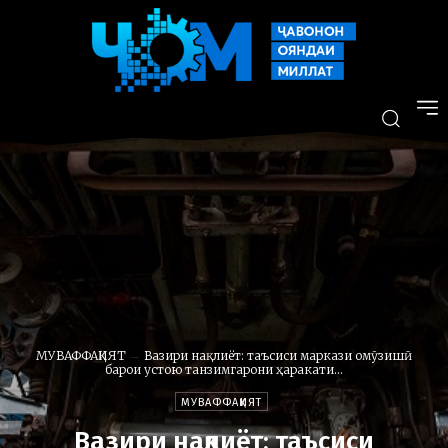
МУВАФФАҚИЯТ
Вазири нақлиёт: таъсиси маркази омӯзишӣ
барои устою танзимгарони ҳаракати...
МУВАФФАҚИЯТ
Вазири нақлиёт: таъсиси