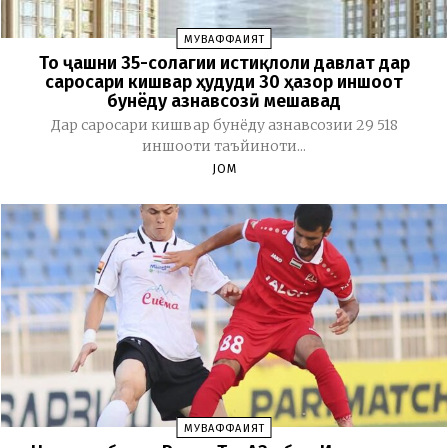
МУВАФФАҚИЯТ
То ҷашни 35-солагии истиқлоли давлат дар
саросари кишвар ҳудуди 30 ҳазор иншоот
бунёду азнавсозӣ мешавад
Дар саросари кишвар бунёду азнавсозии 29 518
иншооти таъйиноти...
JOM
МУВАФФАҚИЯТ