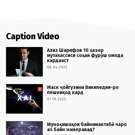
Caption Video
Азиз Шарифов 10 ҳазор
мутахассиси соҳаи фурӯш омода
кардааст
06.04.2022
Маск ҷойгузини Википедия-ро
пешниҳод кард
01.10.2025
Муноқишаҳои байнимактабӣ чаро
аз байн намеравад?