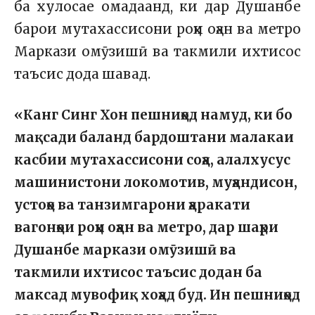
ба хулосае омадаанд, ки дар Душанбе
барои мутахассисони роҳи оҳан ва метро
Маркази омӯзишӣ ва такмили ихтисос
таъсис дода шавад.
«Канг Синг Хон пешниҳод намуд, ки бо
мақсади баланд бардоштани малакаи
касбии мутахассисони соҳа, алалхусус
машинистони локомотив, муҳандисон,
устоҳо ва танзимгарони ҳаракати
вагонҳои роҳи оҳан ва метро, дар шаҳри
Душанбе маркази омӯзишӣ ва
такмили ихтисос таъсис додан ба
максад мувофиқ хоҳад буд. Ин пешниҳод