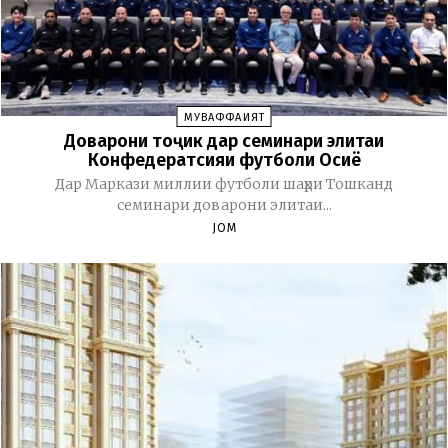
МУВАФФАҚИЯТ
Доварони тоҷик дар семинари элитаи
Конфедератсияи футболи Осиё
Дар Маркази миллии футболи шаҳри Тошканд
семинари доварони элитаи...
JOM