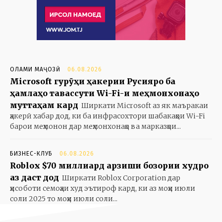
ОЛАМИ МАҶОЗӢ
06.08.2026
Microsoft гурӯҳи ҳакерии Русияро ба
ҳамлаҳо тавассути Wi-Fi-и меҳмонхонаҳо
муттаҳам кард
Ширкати Microsoft аз як маъракаи
ҳакерӣ хабар дод, ки ба инфрасохтори шабакаҳои Wi-Fi
барои меҳмонон дар меҳмонхонаҳо ва марказҳои...
БИЗНЕС-КЛУБ
06.08.2026
Roblox $70 миллиард арзиши бозории худро
аз даст дод
Ширкати Roblox Corporation дар
ҳисоботи семоҳаи худ эътироф кард, ки аз моҳи июли
соли 2025 то моҳи июли соли...