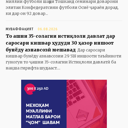
миллии футболи шаҳри Тошканд семинари доварони
элитаи Конфедератсияи футболи Осиё ҷараён дорад,
ки дар он 92 довар...
МУВАФФАҚИЯТ
06.08.2026
То ҷашни 35-солагии истиқлоли давлат дар
саросари кишвар ҳудуди 30 ҳазор иншоот
бунёду азнавсозӣ мешавад
Дар саросари
кишвар бунёду азнавсозии 29 518 иншооти таъйиноти
гуногун то ҷашни 35-солагии Истиқлоли давлатӣ ба
нақша гирифта шудааст....