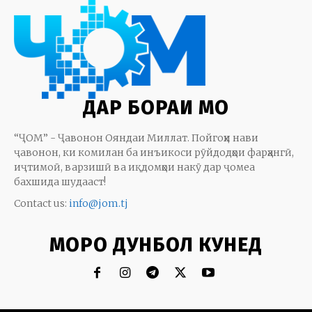
ДАР БОРАИ МО
“ҶОМ” - Ҷавонон Ояндаи Миллат. Пойгоҳи нави
ҷавонон, ки комилан ба инъикоси рӯйдодҳои фарҳангӣ,
иҷтимоӣ, варзишӣ ва иқдомҳои накӯ дар ҷомеа
бахшида шудааст!
Contact us:
info@jom.tj
МОРО ДУНБОЛ КУНЕД