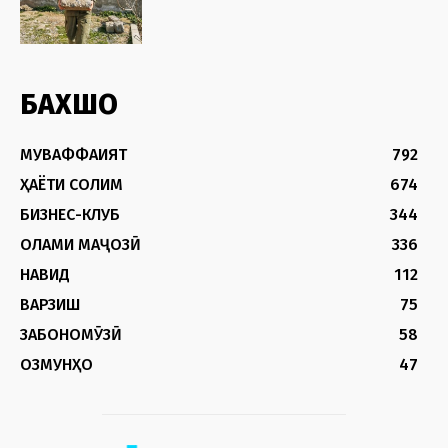
БАХШҲО
МУВАФФАҚИЯТ
792
ҲАЁТИ СОЛИМ
674
БИЗНЕС-КЛУБ
344
ОЛАМИ МАҶОЗӢ
336
НАВИД
112
ВАРЗИШ
75
ЗАБОНОМӮЗӢ
58
ОЗМУНҲО
47