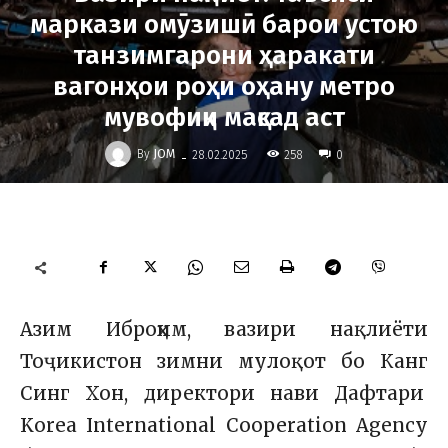
маркази омӯзишӣ барои устою
танзимгарони ҳаракати
вагонҳои роҳи оҳану метро
мувофиқи мақсад аст
-
By
JOM
258
28.02.2025
0
А
зим Иброҳим,
вазири нақлиёти
Тоҷикистон зимни мулоқот бо Канг
Синг Хон, директори нави Дафтари
Korea International Cooperation Agency