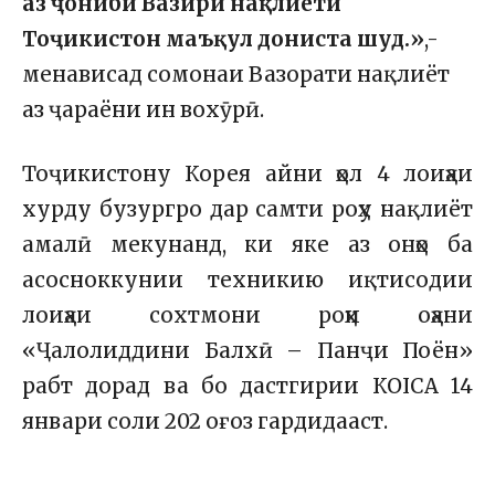
аз ҷониби Вазири нақлиёти
Тоҷикистон маъқул дониста шуд.»
,-
менависад сомонаи Вазорати нақлиёт
аз ҷараёни ин вохӯрӣ.
Тоҷикистону Корея айни ҳол 4 лоиҳаи
хурду бузургро дар самти роҳу нақлиёт
амалӣ мекунанд, ки яке аз онҳо ба
асосноккунии техникию иқтисодии
лоиҳаи сохтмони роҳи оҳани
«Ҷалолиддини Балхӣ – Панҷи Поён»
рабт дорад ва бо дастгирии КОICА 14
январи соли 202 оғоз гардидааст.