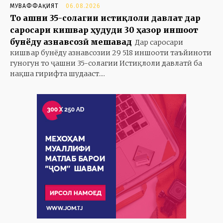
МУВАФФАҚИЯТ
06.08.2026
То ҷашни 35-солагии истиқлоли давлат дар
саросари кишвар ҳудуди 30 ҳазор иншоот
бунёду азнавсозӣ мешавад
Дар саросари
кишвар бунёду азнавсозии 29 518 иншооти таъйиноти
гуногун то ҷашни 35-солагии Истиқлоли давлатӣ ба
нақша гирифта шудааст....