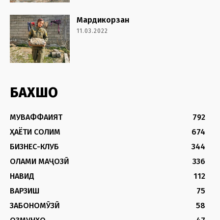
Мардикорзан
11.03.2022
БАХШҲО
МУВАФФАҚИЯТ
792
ҲАЁТИ СОЛИМ
674
БИЗНЕС-КЛУБ
344
ОЛАМИ МАҶОЗӢ
336
НАВИД
112
ВАРЗИШ
75
ЗАБОНОМӮЗӢ
58