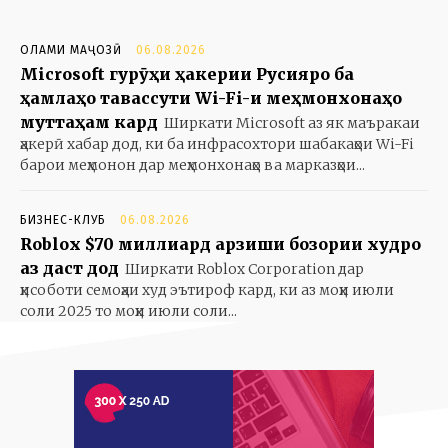
ОЛАМИ МАҶОЗӢ
06.08.2026
Microsoft гурӯҳи ҳакерии Русияро ба
ҳамлаҳо тавассути Wi-Fi-и меҳмонхонаҳо
муттаҳам кард
Ширкати Microsoft аз як маъракаи
ҳакерӣ хабар дод, ки ба инфрасохтори шабакаҳои Wi-Fi
барои меҳмонон дар меҳмонхонаҳо ва марказҳои...
БИЗНЕС-КЛУБ
06.08.2026
Roblox $70 миллиард арзиши бозории худро
аз даст дод
Ширкати Roblox Corporation дар
ҳисоботи семоҳаи худ эътироф кард, ки аз моҳи июли
соли 2025 то моҳи июли соли...