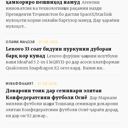
ҳамкориро пешниҳод намуд
Агентии
инноватсия ва технологияҳои рақамии назди
Президенти Тоҷикистон бо дастаи SpaceX/Starlink
мулоқоти кории онлайн баргузор намуд. Дар ҷараёни
мулоқот...
ОЛАМИ МАҶОЗӢ
07.08.2026
Lenovo 33 соат бидуни пуркунии дубораи
барқ кор кунад
Lenovo фурӯши ҷаҳонии ноутбуки
нави IdeaPad 5 2-in-1 14Q8Y11-ро дар асоси платформаи
Qualcomm Snapdragon X2 оғоз кард. Вазни ин...
МУВАФФАҚИЯТ
07.08.2026
Доварони тоҷик дар семинари элитаи
Конфедератсияи футболи Осиё
Дар Маркази
миллии футболи шаҳри Тошканд семинари доварони
элитаи Конфедератсияи футболи Осиё ҷараён дорад,
ки дар он 92 довар...