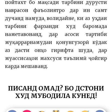
пойтахт бо мақсади тарбияи дурусти
наврасон фаъолиятро дар ин самт
дучанд намуда, волидайне, ки аз уҳдаи
тарбияи фарзанди худ баромада
наметавонанд, дар асоси тартиби
муқаррарнамудаи қонунгузорӣ кӯдак
аз дасти онҳо гирифта шуда, дар
муассисаҳои махсуси таълимӣ ҷойгир
карда мешаванд.
ПИСАНД ОМАД? БО ДӮСТОНИ
ХУД МУБОДИЛА КУНЕД!