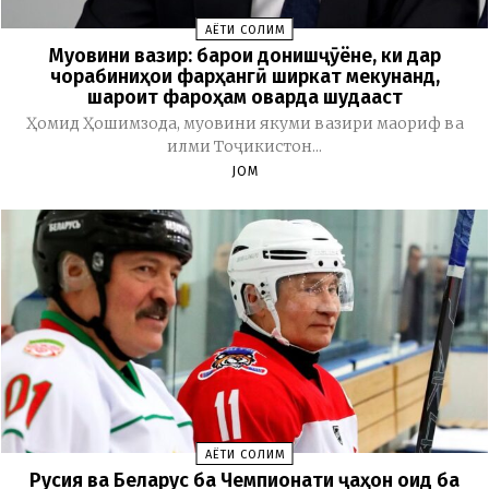
ҲАЁТИ СОЛИМ
Муовини вазир: барои донишҷӯёне, ки дар
чорабиниҳои фарҳангӣ ширкат мекунанд,
шароит фароҳам оварда шудааст
Ҳомид Ҳошимзода, муовини якуми вазири маориф ва
илми Тоҷикистон...
JOM
ҲАЁТИ СОЛИМ
Русия ва Беларус ба Чемпионати ҷаҳон оид ба