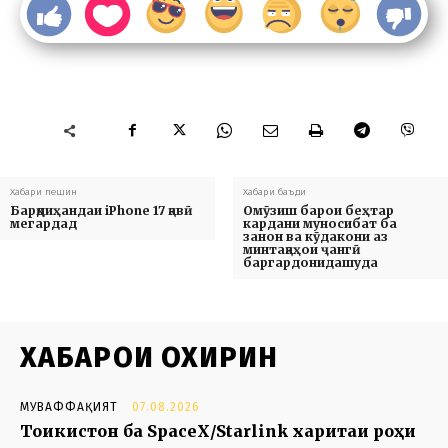
Хабари пешин
Хабари баъди
Барқдиҳандаи iPhone 17 қавӣ
Омӯзиш барои беҳтар
мегардад
кардани муносибат ба
занон ва кӯдакони аз
минтақаҳои ҷангӣ
баргардонидашуда
ХАБАРҲОИ ОХИРИН
МУВАФФАҚИЯТ
07.08.2026
Тоҷикистон ба SpaceX/Starlink харитаи роҳи