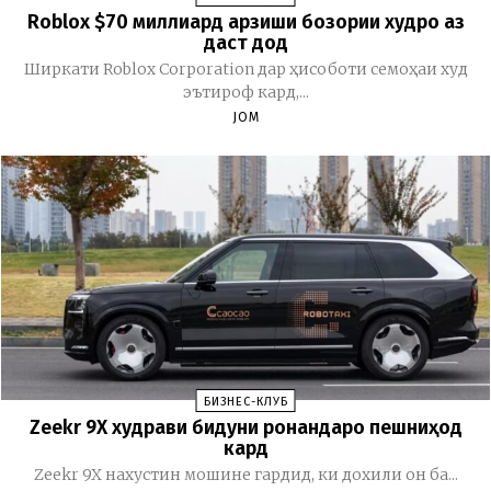
Roblox $70 миллиард арзиши бозории худро аз
даст дод
Ширкати Roblox Corporation дар ҳисоботи семоҳаи худ
эътироф кард,...
JOM
БИЗНЕС-КЛУБ
Zeekr 9X худрави бидуни ронандаро пешниҳод
кард
Zeekr 9X нахустин мошине гардид, ки дохили он ба...