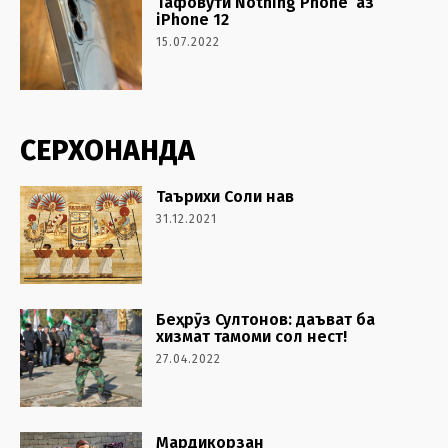
Тафовути Nothing Phone аз
iPhone 12
15.07.2022
СЕРХОНАНДА
Таърихи Соли нав
31.12.2021
Беҳрӯз Султонов: даъват ба
хизмат тамоми сол нест!
27.04.2022
Мардикорзан