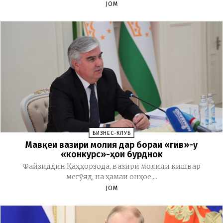
JOM
БИЗНЕС-КЛУБ
Мавқеи вазири молия дар бораи «гив»-у
«конкурс»-ҳои бурднок
Файзиддин Қаҳҳорзода, вазири молияи кишвар
мегӯяд, на ҳамаи онҳое,...
JOM