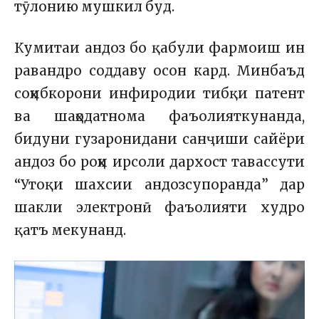
тӯлонию мушкил буд.
Кумитаи андоз бо қабули фармоиш ин
равандро соддаву осон кард. Минбаъд
соҳибкорони инфиродии тибқи патент
ва шаҳодатнома фаъолияткунанда,
бидуни гузаронидани санҷиши сайёри
андоз бо роҳи ирсоли дархост тавассути
“Утоқи шахсии андозсупоранда” дар
шакли электронӣ фаъолияти худро
қатъ мекунанд.