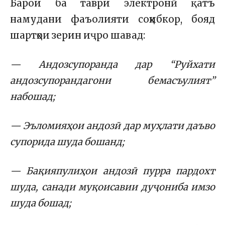
Барои ба таври электронӣ қатъ
намудани фаъолияти соҳибкор, бояд
шартҳои зерин иҷро шавад:
— Андозсупоранда дар “Руйхати
андозсупорандагони бемасъулият”
набошад;
— Эъломияҳои андозӣ дар муҳлати даъво
супорида шуда бошанд;
— Бақияпулиҳои андозӣ пурра пардохт
шуда, санади муқоисавии дуҷониба имзо
шуда бошад;