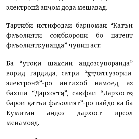
электронӣ анҷом дода мешавад.
Тартиби истифодаи барномаи “Қатъи
фаъолияти соҳибкорони бо патент
фаъолияткунанда” чунин аст:
Ба “утоқи шахсии андозсупоранда”
ворид гардида, сатри “ҳуҷҷатгузории
электронӣ”-ро интихоб намоед, аз
бахши “Дархостҳо”, саҳифаи “Дархостҳо
барои қатъи фаъолият”-ро пайдо ва ба
Кумитаи андоз дархост ирсол
менамояд.