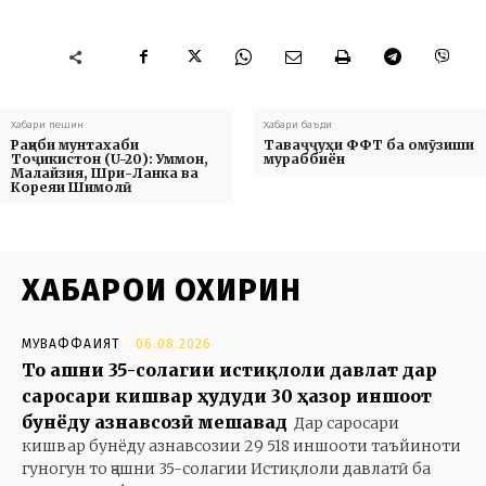
Хабари пешин
Хабари баъди
Рақиби мунтахаби
Таваҷҷуҳи ФФТ ба омӯзиши
Тоҷикистон (U-20): Уммон,
мураббиён
Малайзия, Шри-Ланка ва
Кореяи Шимолӣ
ХАБАРҲОИ ОХИРИН
МУВАФФАҚИЯТ
06.08.2026
То ҷашни 35-солагии истиқлоли давлат дар
саросари кишвар ҳудуди 30 ҳазор иншоот
бунёду азнавсозӣ мешавад
Дар саросари
кишвар бунёду азнавсозии 29 518 иншооти таъйиноти
гуногун то ҷашни 35-солагии Истиқлоли давлатӣ ба