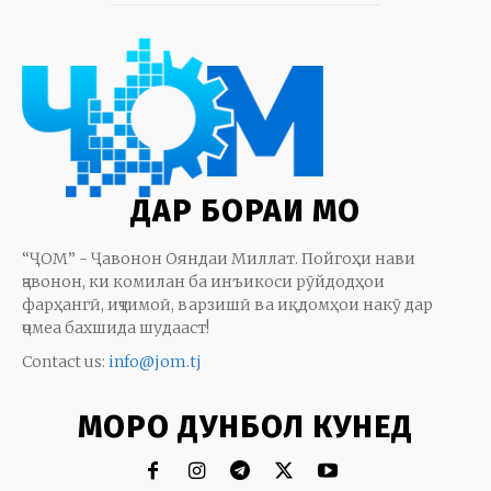
ДАР БОРАИ МО
“ҶОМ” - Ҷавонон Ояндаи Миллат. Пойгоҳи нави
ҷавонон, ки комилан ба инъикоси рӯйдодҳои
фарҳангӣ, иҷтимоӣ, варзишӣ ва иқдомҳои накӯ дар
ҷомеа бахшида шудааст!
Contact us:
info@jom.tj
МОРО ДУНБОЛ КУНЕД