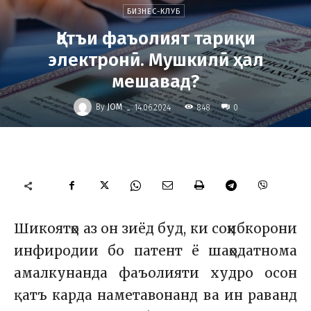
БИЗНЕС-КЛУБ
Қатъи фаъолият тариқи
электронӣ. Мушкилӣ ҳал
мешавад?
-
By
JOM
848
14.06.2024
0
Шикоятҳо аз он зиёд буд, ки соҳибкорони
инфиродии бо патент ё шаҳодатнома
амалкунанда фаъолияти худро осон
қатъ карда наметавонанд ва ин раванд