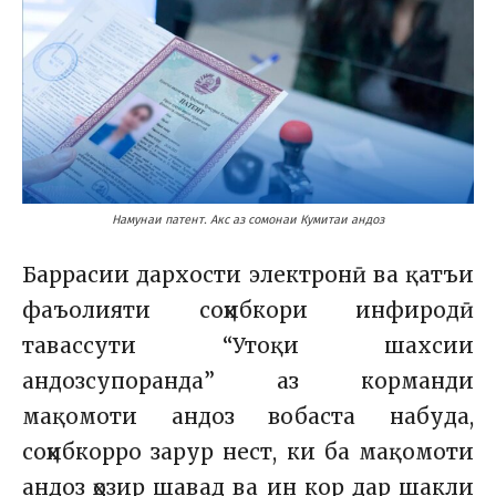
Намунаи патент. Акс аз сомонаи Кумитаи андоз
Баррасии дархости электронӣ ва қатъи
фаъолияти соҳибкори инфиродӣ
тавассути “Утоқи шахсии
андозсупоранда” аз корманди
мақомоти андоз вобаста набуда,
соҳибкорро зарур нест, ки ба мақомоти
андоз ҳозир шавад ва ин кор дар шакли