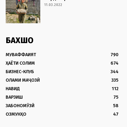
11.03.2022
БАХШҲО
МУВАФФАҚИЯТ
790
ҲАЁТИ СОЛИМ
674
БИЗНЕС-КЛУБ
344
ОЛАМИ МАҶОЗӢ
335
НАВИД
112
ВАРЗИШ
75
ЗАБОНОМӮЗӢ
58
ОЗМУНҲО
47