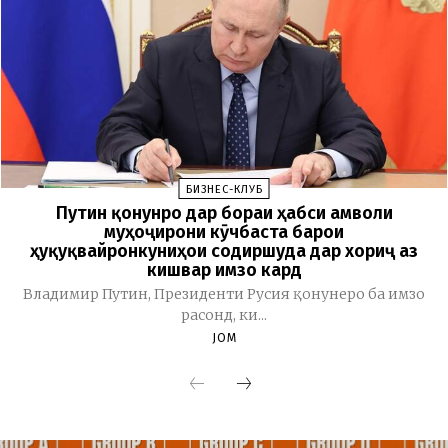
БИЗНЕС-КЛУБ
Путин қонунро дар бораи ҳабси амволи
муҳоҷирони кӯчбаста барои
ҳуқуқвайронкуниҳои содиршуда дар хориҷ аз
кишвар имзо кард
Владимир Путин, Президенти Русия қонунеро ба имзо
расонд, ки...
JOM