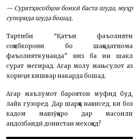
— Суратҳисобҳои бонкӣ баста шуда, муҳр
супорида шуда бошад.
Тартиби “Қатъи фаъолияти
соҳибкорони бо шаҳодатнома
фаъолияткунанда” низ ба ин шакл
сурат мегирад. Агар молу мањсулот аз
хориҷи кишвар накарда бошад.
Агар маълумот бароятон муфид буд,
лайк гузоред. Дар шарҳҳо нависед, ки боз
кадом мавзӯҳоро дар масоили
андозбандӣ донистан мехоҳед?