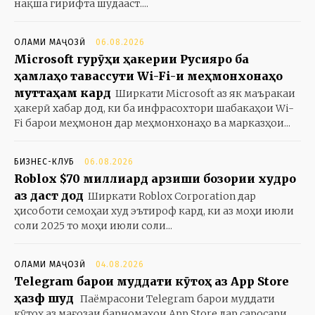
нақша гирифта шудааст....
ОЛАМИ МАҶОЗӢ
06.08.2026
Microsoft гурӯҳи ҳакерии Русияро ба
ҳамлаҳо тавассути Wi-Fi-и меҳмонхонаҳо
муттаҳам кард
Ширкати Microsoft аз як маъракаи
ҳакерӣ хабар дод, ки ба инфрасохтори шабакаҳои Wi-
Fi барои меҳмонон дар меҳмонхонаҳо ва марказҳои...
БИЗНЕС-КЛУБ
06.08.2026
Roblox $70 миллиард арзиши бозории худро
аз даст дод
Ширкати Roblox Corporation дар
ҳисоботи семоҳаи худ эътироф кард, ки аз моҳи июли
соли 2025 то моҳи июли соли...
ОЛАМИ МАҶОЗӢ
04.08.2026
Telegram барои муддати кӯтоҳ аз App Store
ҳазф шуд
Паёмрасони Telegram барои муддати
кӯтоҳ аз мағозаи барномаҳои App Store дар саросари