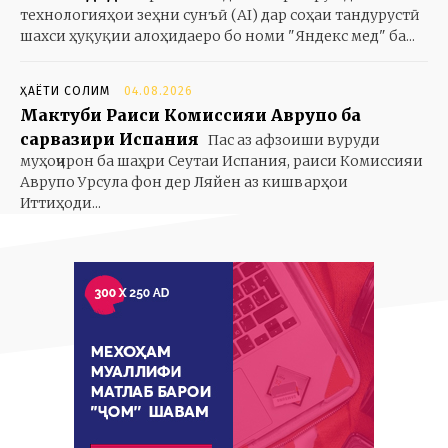
технологияҳои зеҳни сунъӣ (AI) дар соҳаи тандурустӣ
шахси ҳуқуқии алоҳидаеро бо номи "Яндекс мед" ба...
ҲАЁТИ СОЛИМ
04.08.2026
Мактуби Раиси Комиссияи Аврупо ба
сарвазири Испания
Пас аз афзоиши вуруди
муҳоҷирон ба шаҳри Сеутаи Испания, раиси Комиссияи
Аврупо Урсула фон дер Ляйен аз кишварҳои
Иттиҳоди...