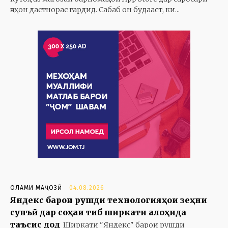
ҷаҳон дастнорас гардид. Сабаб он будааст, ки...
ОЛАМИ МАҶОЗӢ
04.08.2026
Яндекс барои рушди технологияҳои зеҳни
сунъӣ дар соҳаи тиб ширкати алоҳида
таъсис дод
Ширкати "Яндекс" барои рушди