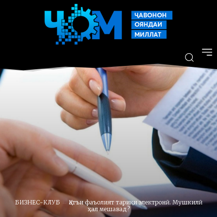
БИЗНЕС-КЛУБ
Қатъи фаъолият тариқи электронӣ. Мушкилӣ
ҳал мешавад?