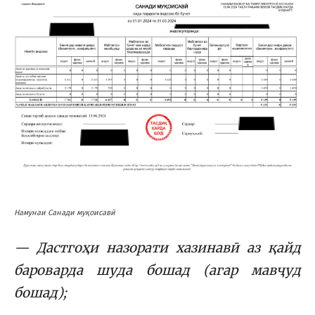
Намунаи Санади муқоисавӣ
— Дастгоҳи назорати хазинавӣ аз қайд
бароварда шуда бошад (агар мавҷуд
бошад);