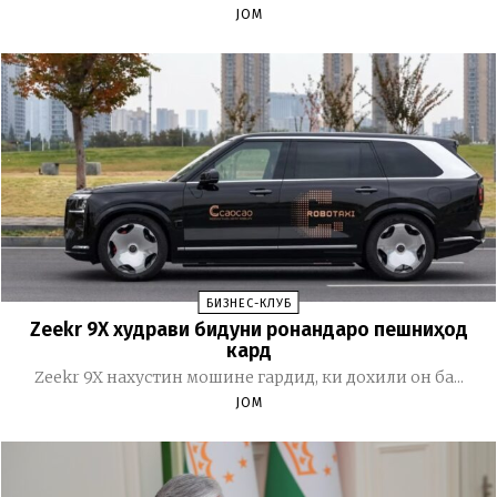
JOM
БИЗНЕС-КЛУБ
Zeekr 9X худрави бидуни ронандаро пешниҳод
кард
Zeekr 9X нахустин мошине гардид, ки дохили он ба...
JOM