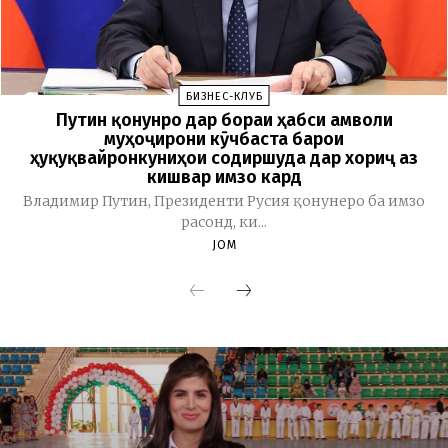
БИЗНЕС-КЛУБ
Путин қонунро дар бораи ҳабси амволи
муҳоҷирони кӯчбаста барои
ҳуқуқвайронкуниҳои содиршуда дар хориҷ аз
кишвар имзо кард
Владимир Путин, Президенти Русия қонунеро ба имзо
расонд, ки...
JOM