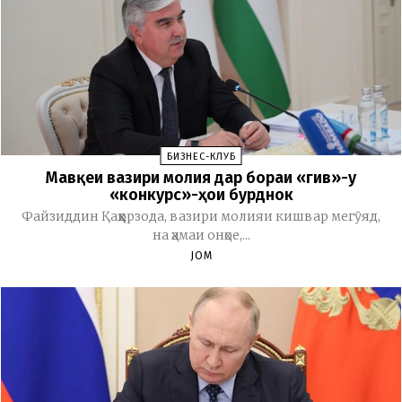
БИЗНЕС-КЛУБ
Мавқеи вазири молия дар бораи «гив»-у
«конкурс»-ҳои бурднок
Файзиддин Қаҳҳорзода, вазири молияи кишвар мегӯяд,
на ҳамаи онҳое,...
JOM