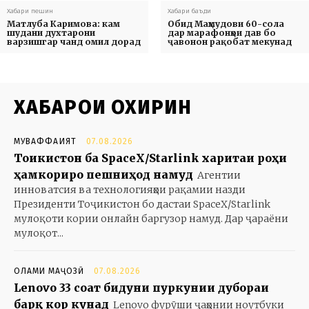
Хабари пешин
Хабари баъди
Матлуба Каримова: кам
Обид Маҳмудови 60-сола
шудани духтарони
дар марафонҳои дав бо
варзишгар чанд омил дорад
ҷавонон рақобат мекунад
ХАБАРҲОИ ОХИРИН
МУВАФФАҚИЯТ
07.08.2026
Тоҷикистон ба SpaceX/Starlink харитаи роҳи
ҳамкориро пешниҳод намуд
Агентии
инноватсия ва технологияҳои рақамии назди
Президенти Тоҷикистон бо дастаи SpaceX/Starlink
мулоқоти кории онлайн баргузор намуд. Дар ҷараёни
мулоқот...
ОЛАМИ МАҶОЗӢ
07.08.2026
Lenovo 33 соат бидуни пуркунии дубораи
барқ кор кунад
Lenovo фурӯши ҷаҳонии ноутбуки