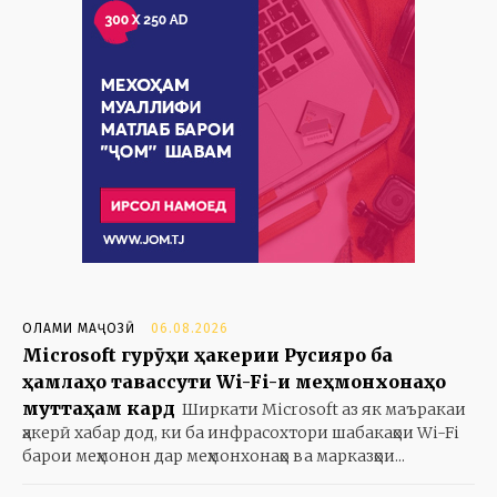
ОЛАМИ МАҶОЗӢ
06.08.2026
Microsoft гурӯҳи ҳакерии Русияро ба
ҳамлаҳо тавассути Wi-Fi-и меҳмонхонаҳо
муттаҳам кард
Ширкати Microsoft аз як маъракаи
ҳакерӣ хабар дод, ки ба инфрасохтори шабакаҳои Wi-Fi
барои меҳмонон дар меҳмонхонаҳо ва марказҳои...