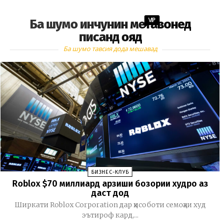
VIP
Ба шумо инчунин метавонед
писанд ояд
Ба шумо тавсия дода мешавад
БИЗНЕС-КЛУБ
Roblox $70 миллиард арзиши бозории худро аз
даст дод
Ширкати Roblox Corporation дар ҳисоботи семоҳаи худ
эътироф кард,...