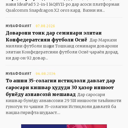
нави IdeaPad 5 2-in-1 14Q8Y11-ро дар асоси платформаи
Qualcomm Snapdragon X2 оғоз кард. Вазни ин...
МУВАФФАҚИЯТ
07.08.2026
Доварони тоҷик дар семинари элитаи
Конфедератсияи футболи Осиё
Дар Маркази
миллии футболи шаҳри Тошканд семинари доварони
элитаи Конфедератсияи футболи Осиё ҷараён дорад,
ки дар он 92 довар...
МУВАФФАҚИЯТ
06.08.2026
То ҷашни 35-солагии истиқлоли давлат дар
саросари кишвар ҳудуди 30 ҳазор иншоот
бунёду азнавсозӣ мешавад
Дар саросари
кишвар бунёду азнавсозии 29 518 иншооти таъйиноти
гуногун то ҷашни 35-солагии Истиқлоли давлатӣ ба
нақша гирифта шудааст....