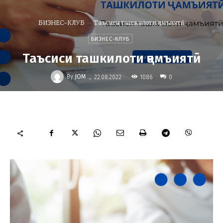
БИЗНЕС-КЛУБ
Таъсиси ташкилоти ҷамъиятӣ
БИЗНЕС-КЛУБ
Таъсиси ташкилоти ҷамъиятӣ
-
By
JOM
1086
22.08.2022
0