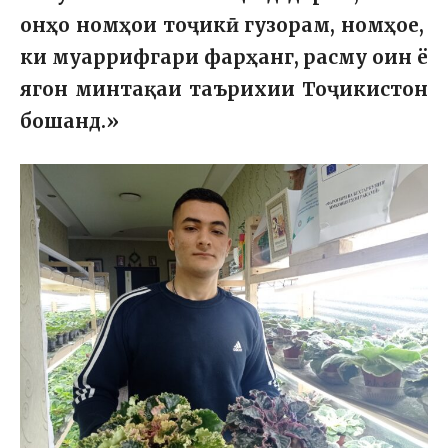
онҳо номҳои тоҷикӣ гузорам, номҳое,
ки муаррифгари фарҳанг, расму оин ё
ягон минтақаи таърихии Тоҷикистон
бошанд.»