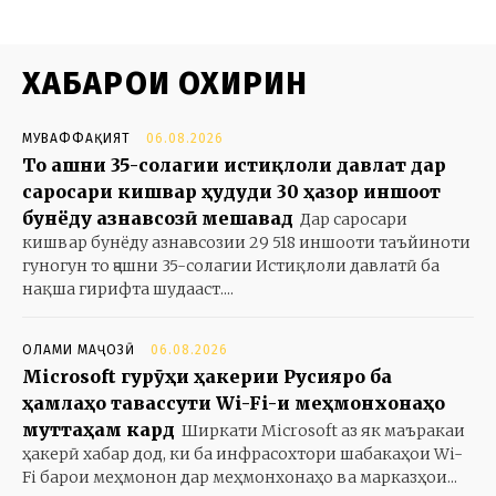
ХАБАРҲОИ ОХИРИН
МУВАФФАҚИЯТ
06.08.2026
То ҷашни 35-солагии истиқлоли давлат дар
саросари кишвар ҳудуди 30 ҳазор иншоот
бунёду азнавсозӣ мешавад
Дар саросари
кишвар бунёду азнавсозии 29 518 иншооти таъйиноти
гуногун то ҷашни 35-солагии Истиқлоли давлатӣ ба
нақша гирифта шудааст....
ОЛАМИ МАҶОЗӢ
06.08.2026
Microsoft гурӯҳи ҳакерии Русияро ба
ҳамлаҳо тавассути Wi-Fi-и меҳмонхонаҳо
муттаҳам кард
Ширкати Microsoft аз як маъракаи
ҳакерӣ хабар дод, ки ба инфрасохтори шабакаҳои Wi-
Fi барои меҳмонон дар меҳмонхонаҳо ва марказҳои...