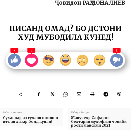
Ҷовидон РАҲМОНАЛИЕВ
ПИСАНД ОМАД? БО ДӮСТОНИ
ХУД МУБОДИЛА КУНЕД!
7
3
1
Хабари пешин
Хабари баъди
Cуханвар аз сухани ноошно
Манучеҳр Сафаров
қатъан ҳазар бояд кунад!
беҳтарин муҳофизи ҷониби
рости мавсими 2021