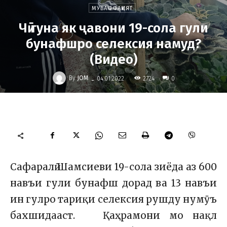
МУВАФФАҚИЯТ
Чӣ гуна як ҷавони 19-сола гули
бунафшро селексия намуд?
(Видео)
-
By
JOM
2724
04.01.2022
0
Сафаралӣ Шамсиеви 19-сола зиёда аз 600
навъи гули бунафш дорад ва 13 навъи
ин гулро тариқи селексия рушду нумӯъ
бахшидааст. Қаҳрамони мо нақл