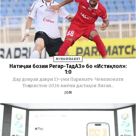
МУВАФФАҚИЯТ
Натиҷаи бозии Регар-ТадАЗ» бо «Истиқлол»:
1:0
Дар доираи даври 13-уми Париматч-Чемпионати
Тоҷикистон-2026 миёни дастаҳои Лигаи...
JOM