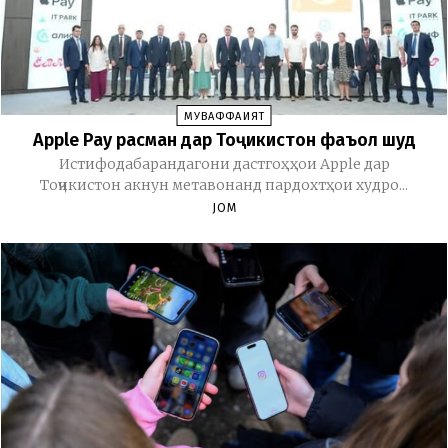
МУВАФФАҚИЯТ
Apple Pay расман дар Тоҷикистон фаъол шуд
Истифодабарандагони дастгоҳҳои Apple дар
Тоҷикистон акнун метавонанд пардохтҳои худро...
JOM