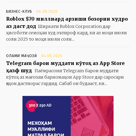
БИЗНЕС-КЛУБ
06.08.2026
Roblox $70 миллиард арзиши бозории худро
аз даст дод
Ширкати Roblox Corporation дар
ҳисоботи семоҳаи худ эътироф кард, ки аз моҳи июли
соли 2025 то моҳи июли соли...
ОЛАМИ МАҶОЗӢ
04.08.2026
Telegram барои муддати кӯтоҳ аз App Store
ҳазф шуд
Паёмрасони Telegram барои муддати
кӯтоҳ аз мағозаи барномаҳои App Store дар саросари
ҷаҳон дастнорас гардид. Сабаб он будааст, ки...