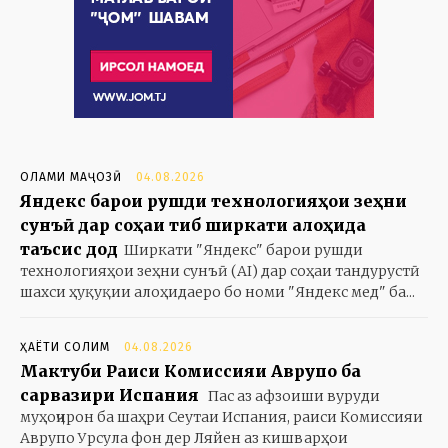
ОЛАМИ МАҶОЗӢ
04.08.2026
Яндекс барои рушди технологияҳои зеҳни
сунъӣ дар соҳаи тиб ширкати алоҳида
таъсис дод
Ширкати "Яндекс" барои рушди
технологияҳои зеҳни сунъӣ (AI) дар соҳаи тандурустӣ
шахси ҳуқуқии алоҳидаеро бо номи "Яндекс мед" ба...
ҲАЁТИ СОЛИМ
04.08.2026
Мактуби Раиси Комиссияи Аврупо ба
сарвазири Испания
Пас аз афзоиши вуруди
муҳоҷирон ба шаҳри Сеутаи Испания, раиси Комиссияи
Аврупо Урсула фон дер Ляйен аз кишварҳои