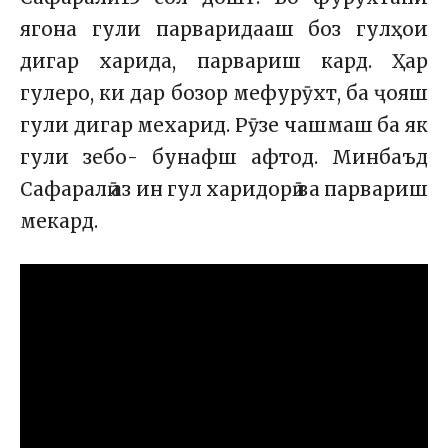
ягона гули парваридааш боз гулҳои
дигар харида, парвариш кард. Ҳар
гулеро, ки дар бозор мефурӯхт, ба ҷояш
гули дигар мехарид. Рӯзе чашмаш ба як
гули зебо- бунафш афтод. Минбаъд
Сафаралӣ аз ин гул харидорӣ ва парвариш
мекард.