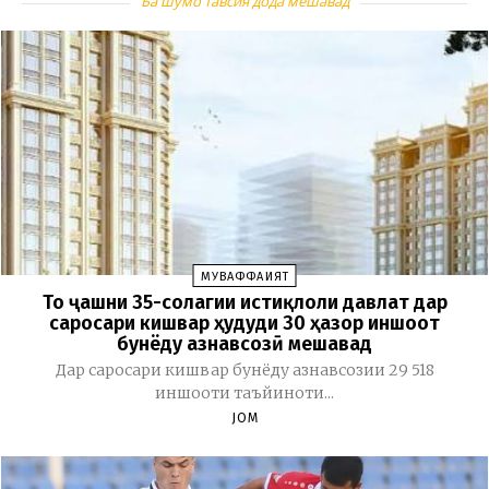
Ба шумо тавсия дода мешавад
МУВАФФАҚИЯТ
То ҷашни 35-солагии истиқлоли давлат дар
саросари кишвар ҳудуди 30 ҳазор иншоот
бунёду азнавсозӣ мешавад
Дар саросари кишвар бунёду азнавсозии 29 518
иншооти таъйиноти...
JOM