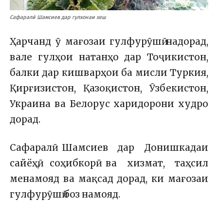
Сафаралӣ Шамсиев дар гулхонаи хеш
Ҳарчанд ӯ мағозаи гулфурӯшӣ надорад,
вале гулҳои натанҳо дар Тоҷикистон,
балки дар кишварҳои ба мисли Туркия,
Қирғизистон, Қазоқистон, Ӯзбекистон,
Украина ва Белорус харидорони худро
дорад.
Сафаралӣ Шамсиев дар Донишкадаи
сайёҳӣ, соҳибкорӣ ва хизмат, таҳсил
менамояд ва мақсад дорад, ки мағозаи
гулфурӯшӣ боз намояд.