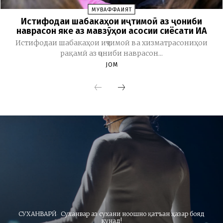
МУВАФФАҚИЯТ
Истифодаи шабакаҳои иҷтимоӣ аз ҷониби
наврасон яке аз мавзӯҳои асосии сиёсати ИА
Истифодаи шабакаҳои иҷтимоӣ ва хизматрасониҳои
рақамӣ аз ҷониби наврасон...
JOM