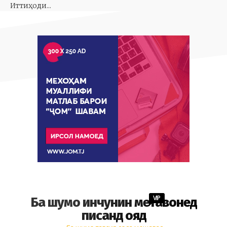
Иттиҳоди...
VIP
Ба шумо инчунин метавонед
писанд ояд