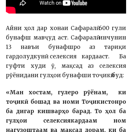
Айни ҳол дар хонаи Сафаралӣ 600 гули
бунафш мавҷуд аст. Сафаралӣ инчунин
13 навъи бунафшро аз тариқи
гардолудкунӣ селексия кардааст. Ба
гуфти худи ӯ, мақсад аз селексия
рӯёнидани гулҳои бунафши тоҷикӣ буд:
«Ман хостам, гулеро рӯёнам, ки
тоҷикӣ бошад ва номи Тоҷикистонро
ба дигар кишварҳо барад. То ҳол ба
гулҳои селексиякардаам ном
нагузоштаам ва мақсад дорам, ки ба