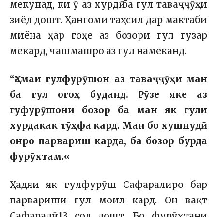
мекунад, ки ӯ аз хурдӣ ба гул таваҷҷӯҳи
зиёд дошт. Ҳангоми таҳсил дар мактаби
миёна ҳар гоҳе аз бозори гул гузар
мекард, чашмашро аз гул намеканд.
“
Ҳамаи гулфурӯшон аз таваҷҷӯҳи ман
ба гул огоҳ буданд. Рӯзе яке аз
гуфурӯшони бозор ба ман як гули
хурдакак тӯҳфа кард. Ман бо хушнудӣ
онро
парвариш карда, ба
бозор бурда
фурӯхтам
.
«
Ҳадяи як гулфурӯш Сафаралиро бар
парвариши гул моил кард. Он вақт
Сафаралӣ 13 сол дошт. Бо фурӯхтани