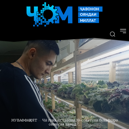
МУВАФФАҚИЯТ
Чӣ гуна як ҷавони 19-сола гули бунафшро
селексия намуд?...