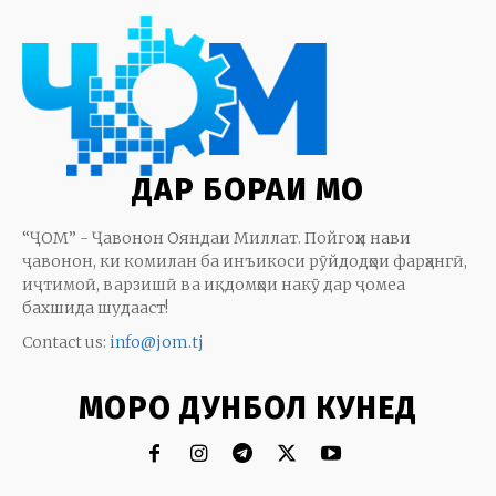
ДАР БОРАИ МО
“ҶОМ” - Ҷавонон Ояндаи Миллат. Пойгоҳи нави
ҷавонон, ки комилан ба инъикоси рӯйдодҳои фарҳангӣ,
иҷтимоӣ, варзишӣ ва иқдомҳои накӯ дар ҷомеа
бахшида шудааст!
Contact us:
info@jom.tj
МОРО ДУНБОЛ КУНЕД