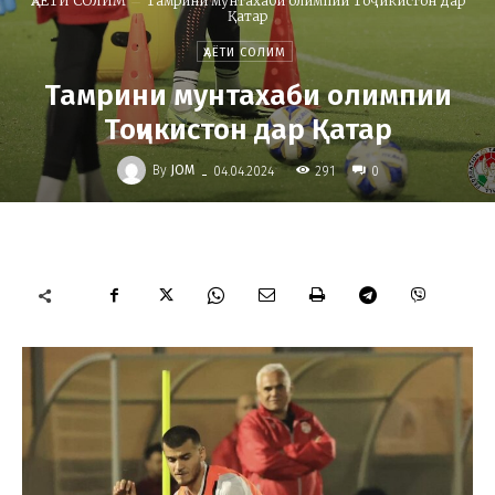
ҲАЁТИ СОЛИМ
Тамрини мунтахаби олимпии Тоҷикистон дар
Қатар
ҲАЁТИ СОЛИМ
Тамрини мунтахаби олимпии
Тоҷикистон дар Қатар
-
By
JOM
291
04.04.2024
0