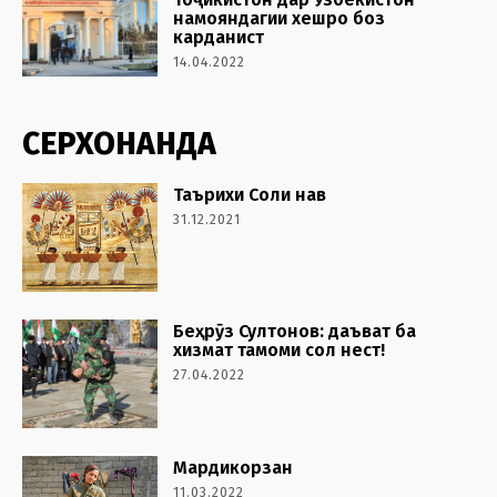
намояндагии хешро боз
карданист
14.04.2022
СЕРХОНАНДА
Таърихи Соли нав
31.12.2021
Беҳрӯз Султонов: даъват ба
хизмат тамоми сол нест!
27.04.2022
Мардикорзан
11.03.2022