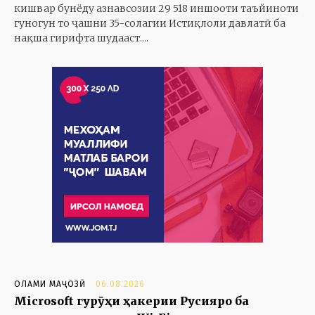
кишвар бунёду азнавсозии 29 518 иншооти таъйиноти
гуногун то ҷашни 35-солагии Истиқлоли давлатӣ ба
нақша гирифта шудааст....
ОЛАМИ МАҶОЗӢ
06.08.2026
Microsoft гурӯҳи ҳакерии Русияро ба