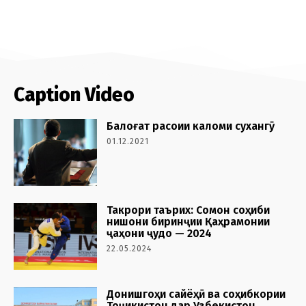
Caption Video
Балоғат расоии каломи сухангӯ
01.12.2021
Такрори таърих: Сомон соҳиби
нишони биринҷии Қаҳрамонии
ҷаҳони ҷудо — 2024
22.05.2024
Донишгоҳи сайёҳӣ ва соҳибкории
Тоҷикистон дар Узбекистон