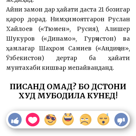
Айни замон дар ҳайати даста 21 бозигар
қарор дорад. Нимҳимоятгарон Руслан
Хайлоев («Тюмен», Русия), Алишер
Шукуров («Динамо», Гурҷистон) ва
ҳамлагар Шаҳром Самиев («Андиҷон»,
Ӯзбекистон) дертар ба ҳайати
мунтахаби кишвар мепайванданд.
ПИСАНД ОМАД? БО ДӮСТОНИ
ХУД МУБОДИЛА КУНЕД!