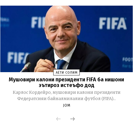
ҲАЁТИ СОЛИМ
Мушовири калони президенти FIFA ба нишони
эътироз истеъфо дод
Карлос Кордейро, мушовири калони президенти
Федератсияи байналмилалии футбол (FIFA)...
JOM