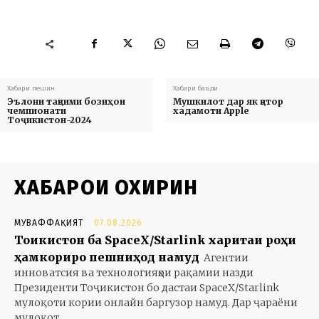
Хабари пешин
Хабари баъди
Эълони тақвими бозиҳои
Мушкилот дар як қатор
чемпионати
хадамоти Apple
Тоҷикистон-2024
ХАБАРҲОИ ОХИРИН
МУВАФФАҚИЯТ
07.08.2026
Тоҷикистон ба SpaceX/Starlink харитаи роҳи
ҳамкориро пешниҳод намуд
Агентии
инноватсия ва технологияҳои рақамии назди
Президенти Тоҷикистон бо дастаи SpaceX/Starlink
мулоқоти кории онлайн баргузор намуд. Дар ҷараёни
мулоқот...