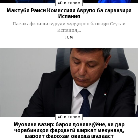
ҲАЁТИ СОЛИМ
Мактуби Раиси Комиссияи Аврупо ба сарвазири
Испания
Пас аз афзоиши вуруди муҳоҷирон ба шаҳри Сеутаи
Испания,...
JOM
ҲАЁТИ СОЛИМ
Муовини вазир: барои донишҷӯёне, ки дар
чорабиниҳои фарҳангӣ ширкат мекунанд,
шароит фароҳам оварда шудааст