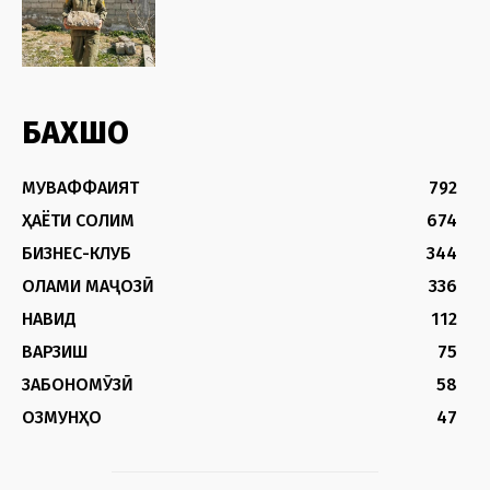
БАХШҲО
МУВАФФАҚИЯТ
792
ҲАЁТИ СОЛИМ
674
БИЗНЕС-КЛУБ
344
ОЛАМИ МАҶОЗӢ
336
НАВИД
112
ВАРЗИШ
75
ЗАБОНОМӮЗӢ
58
ОЗМУНҲО
47