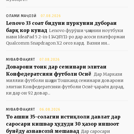
ОЛАМИ МАҶОЗӢ
07.08.2026
Lenovo 33 соат бидуни пуркунии дубораи
барқ кор кунад
Lenovo фурӯши ҷаҳонии ноутбуки
нави IdeaPad 5 2-in-1 14Q8Y11-ро дар асоси платформаи
Qualcomm Snapdragon X2 оғоз кард. Вазни ин...
МУВАФФАҚИЯТ
07.08.2026
Доварони тоҷик дар семинари элитаи
Конфедератсияи футболи Осиё
Дар Маркази
миллии футболи шаҳри Тошканд семинари доварони
элитаи Конфедератсияи футболи Осиё ҷараён дорад,
ки дар он 92 довар...
МУВАФФАҚИЯТ
06.08.2026
То ҷашни 35-солагии истиқлоли давлат дар
саросари кишвар ҳудуди 30 ҳазор иншоот
бунёду азнавсозӣ мешавад
Дар саросари