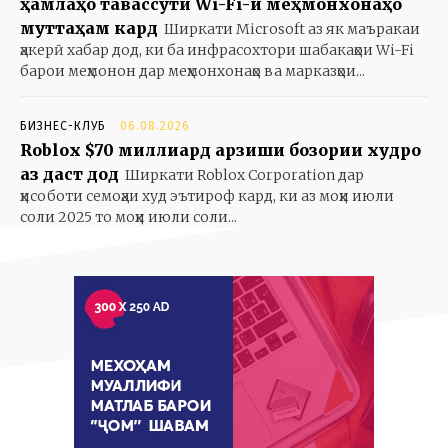
ҳамлаҳо тавассути Wi-Fi-и меҳмонхонаҳо
муттаҳам кард
Ширкати Microsoft аз як маъракаи
ҳакерӣ хабар дод, ки ба инфрасохтори шабакаҳои Wi-Fi
барои меҳмонон дар меҳмонхонаҳо ва марказҳои...
БИЗНЕС-КЛУБ
06.08.2026
Roblox $70 миллиард арзиши бозории худро
аз даст дод
Ширкати Roblox Corporation дар
ҳисоботи семоҳаи худ эътироф кард, ки аз моҳи июли
соли 2025 то моҳи июли соли...