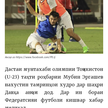
Аксҳо аз https://www.facebook.com/fft.tj
Дастаи мунтахаби олимпии Тоҷикистон
(U-23) таҳти роҳбарии Мубин Эргашев
нахустин тамринҳои худро дар шаҳри
Давҳа анҷом дод. Дар ин бораи
Федератсияи футболи кишвар хабар
медиҳад.