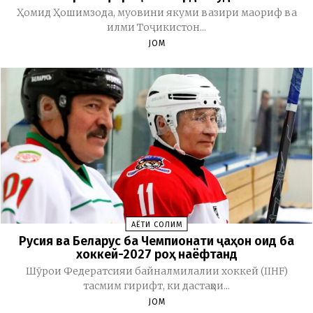
Ҳомид Ҳошимзода, муовини якуми вазири маориф ва
илми Тоҷикистон...
JOM
ҲАЁТИ СОЛИМ
Русия ва Беларус ба Чемпионати ҷаҳон оид ба
хоккей-2027 роҳ наёфтанд
Шӯрои Федератсияи байналмилалии хоккей (IIHF)
тасмим гирифт, ки дастаҳои...
JOM