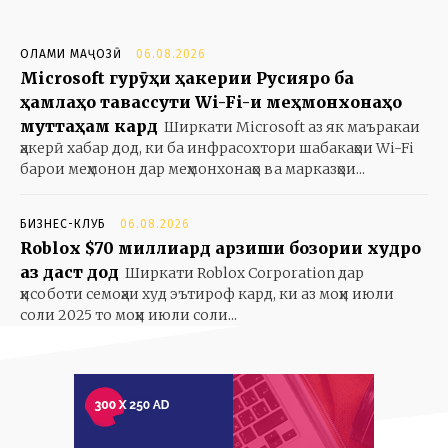
ОЛАМИ МАҶОЗӢ
06.08.2026
Microsoft гурӯҳи ҳакерии Русияро ба
ҳамлаҳо тавассути Wi-Fi-и меҳмонхонаҳо
муттаҳам кард
Ширкати Microsoft аз як маъракаи
ҳакерӣ хабар дод, ки ба инфрасохтори шабакаҳои Wi-Fi
барои меҳмонон дар меҳмонхонаҳо ва марказҳои...
БИЗНЕС-КЛУБ
06.08.2026
Roblox $70 миллиард арзиши бозории худро
аз даст дод
Ширкати Roblox Corporation дар
ҳисоботи семоҳаи худ эътироф кард, ки аз моҳи июли
соли 2025 то моҳи июли соли...