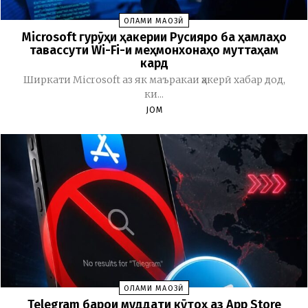
ОЛАМИ МАҶОЗӢ
Microsoft гурӯҳи ҳакерии Русияро ба ҳамлаҳо
тавассути Wi-Fi-и меҳмонхонаҳо муттаҳам
кард
Ширкати Microsoft аз як маъракаи ҳакерӣ хабар дод,
ки...
JOM
ОЛАМИ МАҶОЗӢ
Telegram барои муддати кӯтоҳ аз App Store