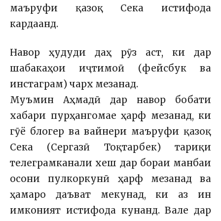
маъруфи қазоқ Сека истифода
кардаанд.
Навор ҳудуди даҳ рӯз аст, ки дар
шабакаҳои иҷтимоӣ (фейсбук ва
инстаграм) чарх мезанад.
Муъмин Аҳмадӣ дар навор бобати
хабари пурҳангомае ҳарф мезанад, ки
гӯё блогер ва вайнери маъруфи қазоқ
Сека (Сергазӣ Тоқтарбек) тариқи
телеграмканали хеш дар бораи манбаи
осони пулкоркунӣ ҳарф мезанад ва
ҳамаро даъват мекунад, ки аз ин
имконият истифода кунанд. Вале д
ар