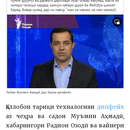
Паёми Муъмин Аҳмадӣ дар бораи дипфейк
Қаллобон тариқи техналогияи
дипфейк
аз чеҳра ва садои Муъмин Аҳмадӣ,
хабарнигори Радиои Озодӣ ва вайнери