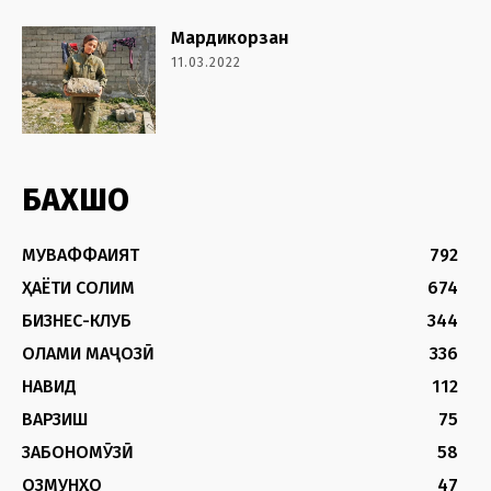
Мардикорзан
11.03.2022
БАХШҲО
МУВАФФАҚИЯТ
792
ҲАЁТИ СОЛИМ
674
БИЗНЕС-КЛУБ
344
ОЛАМИ МАҶОЗӢ
336
НАВИД
112
ВАРЗИШ
75
ЗАБОНОМӮЗӢ
58
ОЗМУНҲО
47