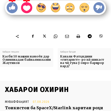
Хабари пешин
Хабари баъди
Касби 10 мақоми намоён дар
Канали Фатҳидини
Олимпиадаи байналмилалии
«гитарист»-ро кӣ шикаст
Жаутиков
ва чӣ гуна ӯ онро барқарор
кард?
ХАБАРҲОИ ОХИРИН
МУВАФФАҚИЯТ
07.08.2026
Тоҷикистон ба SpaceX/Starlink харитаи роҳи