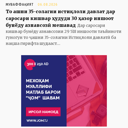
МУВАФФАҚИЯТ
06.08.2026
То ҷашни 35-солагии истиқлоли давлат дар
саросари кишвар ҳудуди 30 ҳазор иншоот
бунёду азнавсозӣ мешавад
Дар саросари
кишвар бунёду азнавсозии 29 518 иншооти таъйиноти
гуногун то ҷашни 35-солагии Истиқлоли давлатӣ ба
нақша гирифта шудааст....