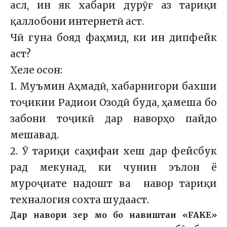
асл, ин як хабари дурӯғ аз тариқи
қаллобони интернетӣ аст.
Чӣ гуна бояд фаҳмид, ки ин дипфейк
аст?
Хеле осон:
1. Муъмин Аҳмадӣ, хабарнигори бахши
тоҷикии Радиои Озодӣ буда, ҳамеша бо
забони тоҷикӣ дар наворҳо пайдо
мешавад.
2. Ӯ тариқи саҳифаи хеш дар фейсбук
рад мекунад, ки чунин эълон ё
муроҷиате надошт ва навор тариқи
техналогия сохта шудааст.
Дар навори зер мо бо навиштаи «FAKE»