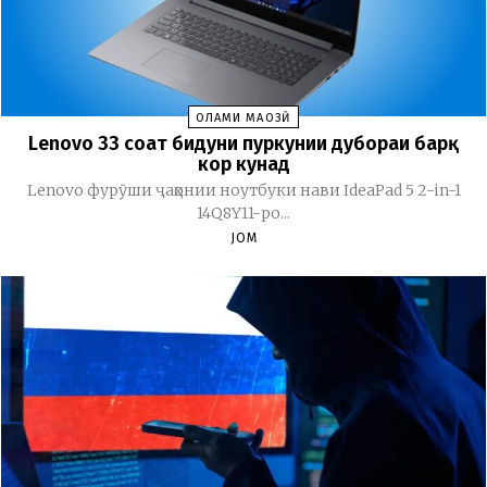
ОЛАМИ МАҶОЗӢ
Lenovo 33 соат бидуни пуркунии дубораи барқ
кор кунад
Lenovo фурӯши ҷаҳонии ноутбуки нави IdeaPad 5 2-in-1
14Q8Y11-ро...
JOM