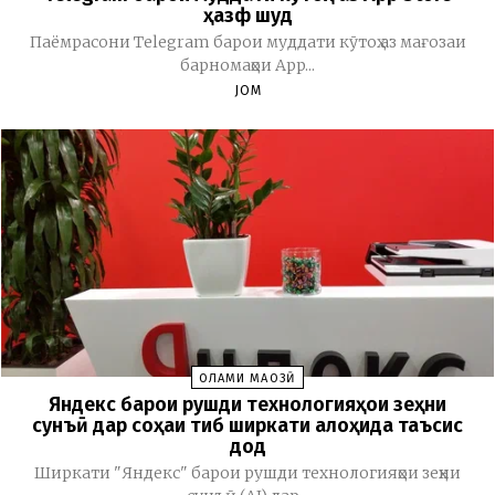
ҳазф шуд
Паёмрасони Telegram барои муддати кӯтоҳ аз мағозаи
барномаҳои App...
JOM
ОЛАМИ МАҶОЗӢ
Яндекс барои рушди технологияҳои зеҳни
сунъӣ дар соҳаи тиб ширкати алоҳида таъсис
дод
Ширкати "Яндекс" барои рушди технологияҳои зеҳни