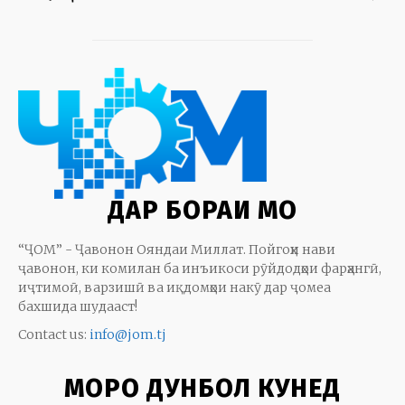
ДАР БОРАИ МО
“ҶОМ” - Ҷавонон Ояндаи Миллат. Пойгоҳи нави
ҷавонон, ки комилан ба инъикоси рӯйдодҳои фарҳангӣ,
иҷтимоӣ, варзишӣ ва иқдомҳои накӯ дар ҷомеа
бахшида шудааст!
Contact us:
info@jom.tj
МОРО ДУНБОЛ КУНЕД