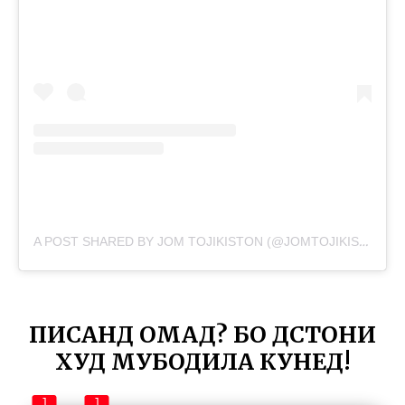
A POST SHARED BY JOM TOJIKISTON (@JOMTOJIKISTON)
ПИСАНД ОМАД? БО ДӮСТОНИ
ХУД МУБОДИЛА КУНЕД!
1
1