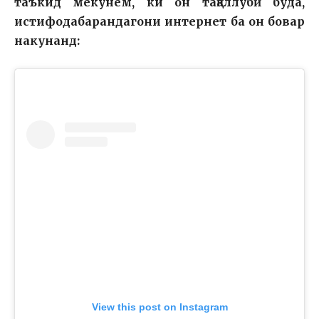
таъкид мекунем, ки он тақаллубӣ буда,
истифодабарандагони интернет ба он бовар
накунанд:
View this post on Instagram