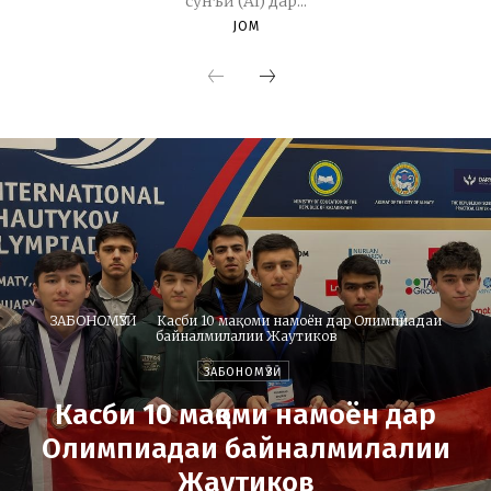
сунъӣ (AI) дар...
JOM