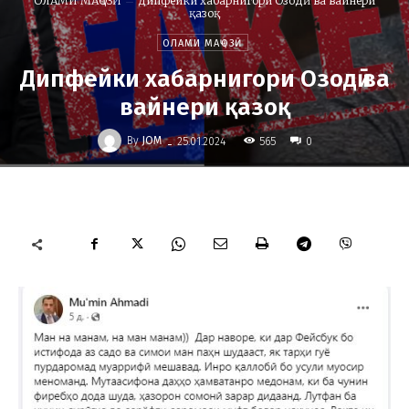
ОЛАМИ МАҶОЗӢ
Дипфейки хабарнигори Озодӣ ва вайнери
қазоқ
ОЛАМИ МАҶОЗӢ
Дипфейки хабарнигори Озодӣ ва
вайнери қазоқ
-
By
JOM
565
25.01.2024
0