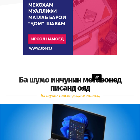
VIP
Ба шумо инчунин метавонед
писанд ояд
Ба шумо тавсия дода мешавад