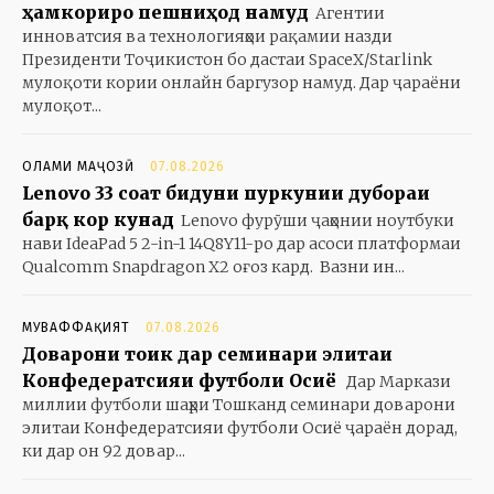
ҳамкориро пешниҳод намуд
Агентии
инноватсия ва технологияҳои рақамии назди
Президенти Тоҷикистон бо дастаи SpaceX/Starlink
мулоқоти кории онлайн баргузор намуд. Дар ҷараёни
мулоқот...
ОЛАМИ МАҶОЗӢ
07.08.2026
Lenovo 33 соат бидуни пуркунии дубораи
барқ кор кунад
Lenovo фурӯши ҷаҳонии ноутбуки
нави IdeaPad 5 2-in-1 14Q8Y11-ро дар асоси платформаи
Qualcomm Snapdragon X2 оғоз кард. Вазни ин...
МУВАФФАҚИЯТ
07.08.2026
Доварони тоҷик дар семинари элитаи
Конфедератсияи футболи Осиё
Дар Маркази
миллии футболи шаҳри Тошканд семинари доварони
элитаи Конфедератсияи футболи Осиё ҷараён дорад,
ки дар он 92 довар...