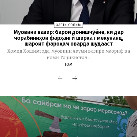
ҲАЁТИ СОЛИМ
Муовини вазир: барои донишҷӯёне, ки дар
чорабиниҳои фарҳангӣ ширкат мекунанд,
шароит фароҳам оварда шудааст
Ҳомид Ҳошимзода, муовини якуми вазири маориф ва
илми Тоҷикистон...
JOM