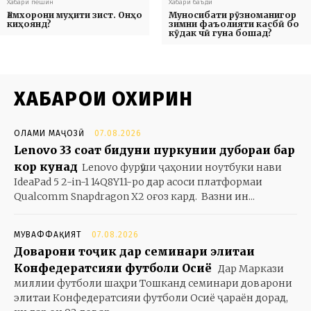
Хабари пешин
Хабари баъди
Ғамхорони муҳити зист. Онҳо
Муносибати рӯзноманигор
киҳоянд?
зимни фаъолияти касбӣ бо
кӯдак чӣ гуна бошад?
ХАБАРҲОИ ОХИРИН
ОЛАМИ МАҶОЗӢ
07.08.2026
Lenovo 33 соат бидуни пуркунии дубораи барқ
кор кунад
Lenovo фурӯши ҷаҳонии ноутбуки нави
IdeaPad 5 2-in-1 14Q8Y11-ро дар асоси платформаи
Qualcomm Snapdragon X2 оғоз кард. Вазни ин...
МУВАФФАҚИЯТ
07.08.2026
Доварони тоҷик дар семинари элитаи
Конфедератсияи футболи Осиё
Дар Маркази
миллии футболи шаҳри Тошканд семинари доварони
элитаи Конфедератсияи футболи Осиё ҷараён дорад,