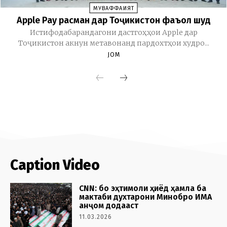
Caption Video
CNN: бо эҳтимоли ҳиёд ҳамла ба
мактаби духтарони Минобро ИМА
анҷом додааст
11.03.2026