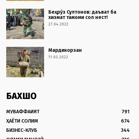
Беҳрӯз Султонов: даъват ба
хизмат тамоми сол нест!
27.04.2022
Мардикорзан
11.03.2022
БАХШҲО
МУВАФФАҚИЯТ
791
ҲАЁТИ СОЛИМ
674
БИЗНЕС-КЛУБ
344