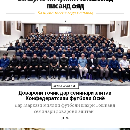
писанд ояд
Ба шумо тавсия дода мешавад
МУВАФФАҚИЯТ
Доварони тоҷик дар семинари элитаи
Конфедератсияи футболи Осиё
Дар Маркази миллии футболи шаҳри Тошканд
семинари доварони элитаи...
JOM