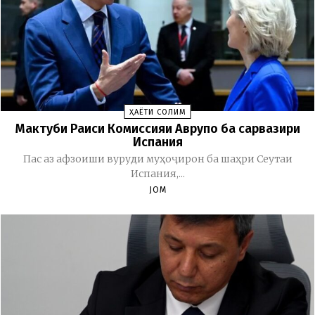
ҲАЁТИ СОЛИМ
Мактуби Раиси Комиссияи Аврупо ба сарвазири
Испания
Пас аз афзоиши вуруди муҳоҷирон ба шаҳри Сеутаи
Испания,...
JOM