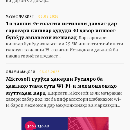
ки дар он 92 довар...
МУВАФФАҚИЯТ
06.08.2026
То ҷашни 35-солагии истиқлоли давлат дар
саросари кишвар ҳудуди 30 ҳазор иншоот
бунёду азнавсозӣ мешавад
Дар саросари
кишвар бунёду азнавсозии 29 518 иншооти таъйиноти
гуногун то ҷашни 35-солагии Истиқлоли давлатӣ ба
нақша гирифта шудааст....
ОЛАМИ МАҶОЗӢ
06.08.2026
Microsoft гурӯҳи ҳакерии Русияро ба
ҳамлаҳо тавассути Wi-Fi-и меҳмонхонаҳо
муттаҳам кард
Ширкати Microsoft аз як маъракаи
ҳакерӣ хабар дод, ки ба инфрасохтори шабакаҳои Wi-
Fi барои меҳмонон дар меҳмонхонаҳо ва марказҳои...