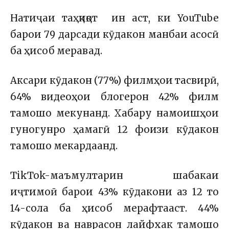
Натиҷаи таҳқиқот ин аст, ки YouTube
барои 79 дарсади кӯдакон манбаи асосӣ
ба ҳисоб меравад.
Аксари кӯдакон (77%) филмҳои тасвирӣ,
64% видеоҳои блогерон 42% филм
тамошо мекунанд. Хабару намоишҳои
гуногунро ҳамагӣ 12 фоизи кӯдакон
тамошо мекардаанд.
TikTok-маъмултарин шабакаи
иҷтимоӣ барои 43% кӯдакони аз 12 то
14-сола ба ҳисоб мерафтааст. 44%
кӯдакон ва наврасон лайфхак тамошо