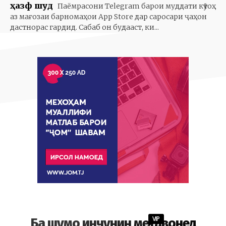
ҳазф шуд
Паёмрасони Telegram барои муддати кӯтоҳ
аз мағозаи барномаҳои App Store дар саросари ҷаҳон
дастнорас гардид. Сабаб он будааст, ки...
VIP
Ба шумо инчунин метавонед