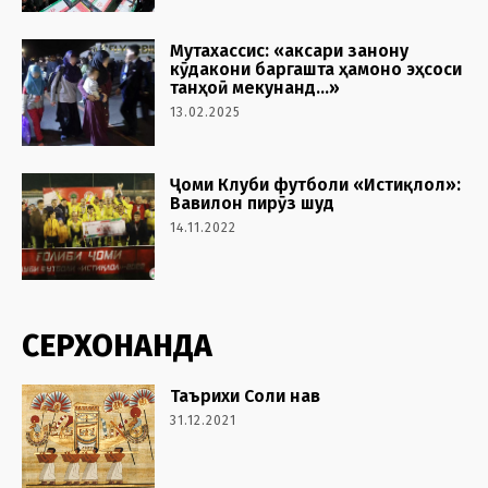
Мутахассис: «аксари занону
кӯдакони баргашта ҳамоно эҳсоси
танҳоӣ мекунанд…»
13.02.2025
Ҷоми Клуби футболи «Истиқлол»:
Вавилон пирӯз шуд
14.11.2022
СЕРХОНАНДА
Таърихи Соли нав
31.12.2021