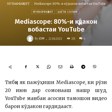
МУВАФФАҚИЯТ
Mediascope: 80%-и кӯдакон вобастаи YouTube
МУВАФФАҚИЯТ
ҲАЁТИ СОЛИМ
Mediascope: 80%-и кӯдакон
вобастаи YouTube
-
By
JOM
351
22.06.2023
0
Тибқи як пажӯҳиши Mediascope, ки рӯзи
20 июн дар сомонааш нашр шуд,
YouTube манбаи асосии тамошои видео
барои кӯдакон гардидааст.