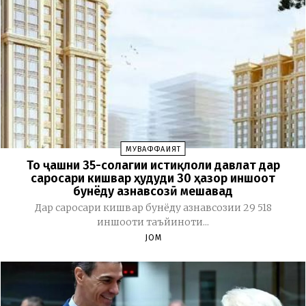
МУВАФФАҚИЯТ
То ҷашни 35-солагии истиқлоли давлат дар
саросари кишвар ҳудуди 30 ҳазор иншоот
бунёду азнавсозӣ мешавад
Дар саросари кишвар бунёду азнавсозии 29 518
иншооти таъйиноти...
JOM