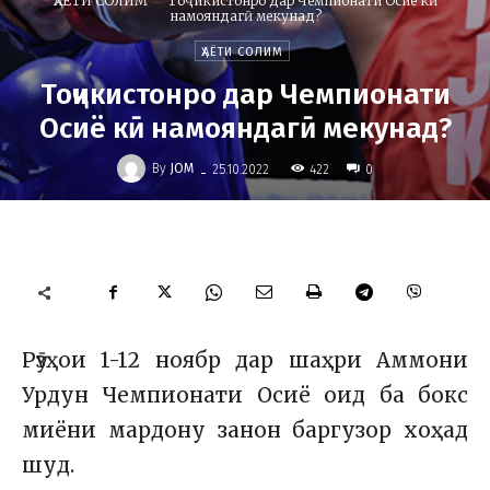
ҲАЁТИ СОЛИМ
Тоҷикистонро дар Чемпионати Осиё кӣ
намояндагӣ мекунад?
ҲАЁТИ СОЛИМ
Тоҷикистонро дар Чемпионати
Осиё кӣ намояндагӣ мекунад?
-
By
JOM
422
25.10.2022
0
Рӯзҳои 1-12 ноябр дар шаҳри Аммони
Урдун Чемпионати Осиё оид ба бокс
миёни мардону занон баргузор хоҳад
шуд.