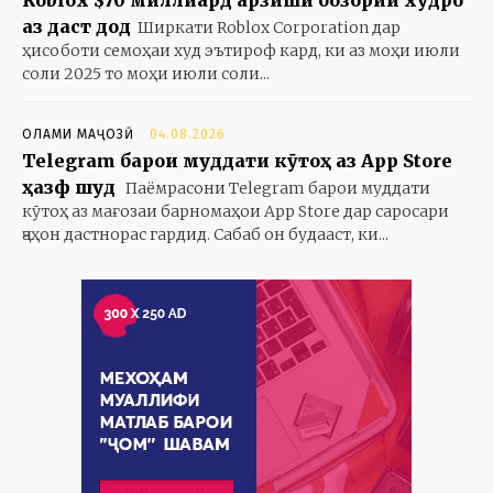
Roblox $70 миллиард арзиши бозории худро
аз даст дод
Ширкати Roblox Corporation дар
ҳисоботи семоҳаи худ эътироф кард, ки аз моҳи июли
соли 2025 то моҳи июли соли...
ОЛАМИ МАҶОЗӢ
04.08.2026
Telegram барои муддати кӯтоҳ аз App Store
ҳазф шуд
Паёмрасони Telegram барои муддати
кӯтоҳ аз мағозаи барномаҳои App Store дар саросари
ҷаҳон дастнорас гардид. Сабаб он будааст, ки...