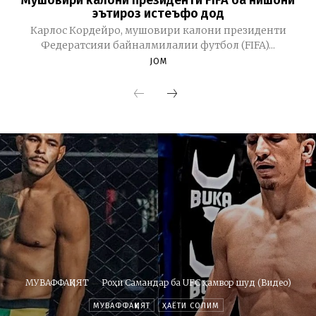
Мушовири калони президенти FIFA ба нишони
эътироз истеъфо дод
Карлос Кордейро, мушовири калони президенти
Федератсияи байналмилалии футбол (FIFA)...
JOM