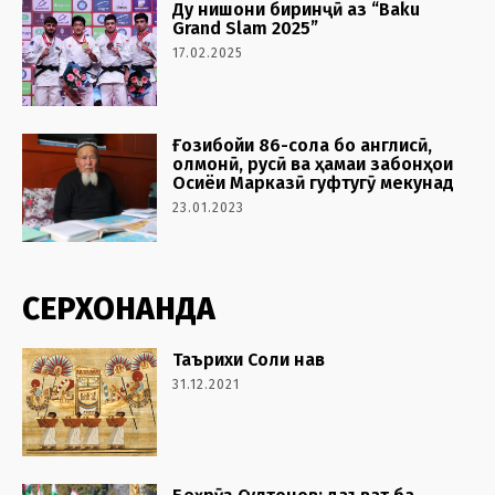
Ду нишони биринҷӣ аз “Baku
Grand Slam 2025”
17.02.2025
Ғозибойи 86-сола бо англисӣ,
олмонӣ, русӣ ва ҳамаи забонҳои
Осиёи Марказӣ гуфтугӯ мекунад
23.01.2023
СЕРХОНАНДА
Таърихи Соли нав
31.12.2021