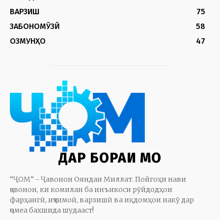
ВАРЗИШ
75
ЗАБОНОМӮЗӢ
58
ОЗМУНҲО
47
ДАР БОРАИ МО
“ҶОМ” - Ҷавонон Ояндаи Миллат. Пойгоҳи нави
ҷавонон, ки комилан ба инъикоси рӯйдодҳои
фарҳангӣ, иҷтимоӣ, варзишӣ ва иқдомҳои накӯ дар
ҷомеа бахшида шудааст!