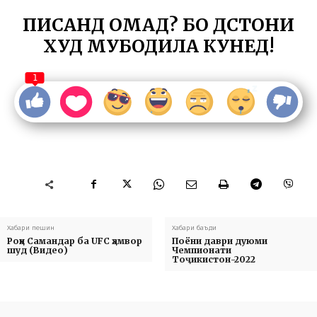
ПИСАНД ОМАД? БО ДӮСТОНИ
ХУД МУБОДИЛА КУНЕД!
1
Хабари пешин
Хабари баъди
Роҳи Самандар ба UFC ҳамвор
Поёни даври дуюми
шуд (Видео)
Чемпионати
Тоҷикистон-2022