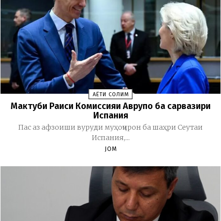
ҲАЁТИ СОЛИМ
Мактуби Раиси Комиссияи Аврупо ба сарвазири
Испания
Пас аз афзоиши вуруди муҳоҷирон ба шаҳри Сеутаи
Испания,...
JOM