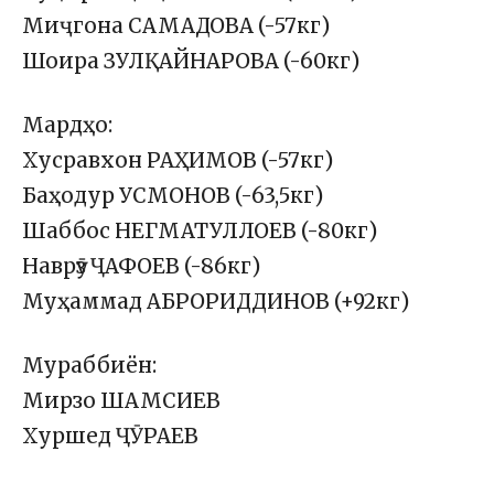
Миҷгона САМАДОВА (-57кг)
Шоира ЗУЛҚАЙНАРОВА (-60кг)
Мардҳо:
Хусравхон РАҲИМОВ (-57кг)
Баҳодур УСМОНОВ (-63,5кг)
Шаббос НЕГМАТУЛЛОЕВ (-80кг)
Наврӯз ҶАФОЕВ (-86кг)
Муҳаммад АБРОРИДДИНОВ (+92кг)
Мураббиён:
Мирзо ШАМСИЕВ
Хуршед ҶӮРАЕВ