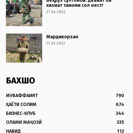
Беҳрӯз Султонов: даъват ба
хизмат тамоми сол нест!
27.04.2022
Мардикорзан
11.03.2022
БАХШҲО
МУВАФФАҚИЯТ
790
ҲАЁТИ СОЛИМ
674
БИЗНЕС-КЛУБ
344
ОЛАМИ МАҶОЗӢ
335
НАВИД
112