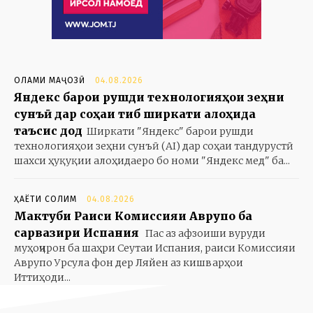
ОЛАМИ МАҶОЗӢ
04.08.2026
Яндекс барои рушди технологияҳои зеҳни
сунъӣ дар соҳаи тиб ширкати алоҳида
таъсис дод
Ширкати "Яндекс" барои рушди
технологияҳои зеҳни сунъӣ (AI) дар соҳаи тандурустӣ
шахси ҳуқуқии алоҳидаеро бо номи "Яндекс мед" ба...
ҲАЁТИ СОЛИМ
04.08.2026
Мактуби Раиси Комиссияи Аврупо ба
сарвазири Испания
Пас аз афзоиши вуруди
муҳоҷирон ба шаҳри Сеутаи Испания, раиси Комиссияи
Аврупо Урсула фон дер Ляйен аз кишварҳои
Иттиҳоди...