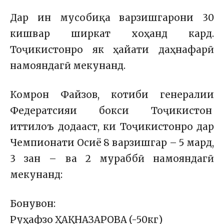
Дар ин мусобиқа варзишгарони 30
кишвар ширкат хоҳанд кард.
Тоҷикистонро як ҳайати даҳнафарӣ
намояндагӣ мекунанд.
Комрон Файзов, котиби генералии
Федератсияи бокси Тоҷикистон
иттилоъ додааст, ки Тоҷикистонро дар
Чемпионати Осиё 8 варзишгар – 5 мард,
3 зан – ва 2 мураббӣ намояндагӣ
мекунанд:
Бонувон:
Руҳафзо ҲАҚНАЗАРОВА (-50кг)