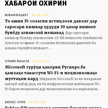
ХАБАРҲОИ ОХИРИН
МУВАФФАҚИЯТ
06.08.2026
То ҷашни 35-солагии истиқлоли давлат дар
саросари кишвар ҳудуди 30 ҳазор иншоот
бунёду азнавсозӣ мешавад
Дар саросари
кишвар бунёду азнавсозии 29 518 иншооти таъйиноти
гуногун то ҷашни 35-солагии Истиқлоли давлатӣ ба
нақша гирифта шудааст....
ОЛАМИ МАҶОЗӢ
06.08.2026
Microsoft гурӯҳи ҳакерии Русияро ба
ҳамлаҳо тавассути Wi-Fi-и меҳмонхонаҳо
муттаҳам кард
Ширкати Microsoft аз як маъракаи
ҳакерӣ хабар дод, ки ба инфрасохтори шабакаҳои Wi-
Fi барои меҳмонон дар меҳмонхонаҳо ва марказҳои...
БИЗНЕС-КЛУБ
06.08.2026