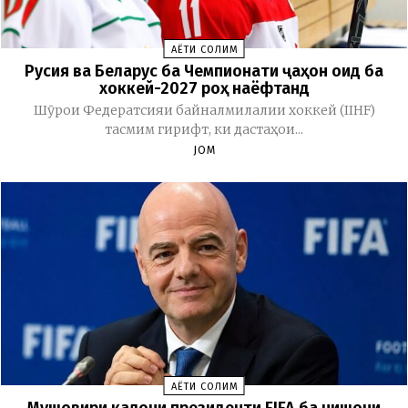
ҲАЁТИ СОЛИМ
Русия ва Беларус ба Чемпионати ҷаҳон оид ба
хоккей-2027 роҳ наёфтанд
Шӯрои Федератсияи байналмилалии хоккей (IIHF)
тасмим гирифт, ки дастаҳои...
JOM
ҲАЁТИ СОЛИМ