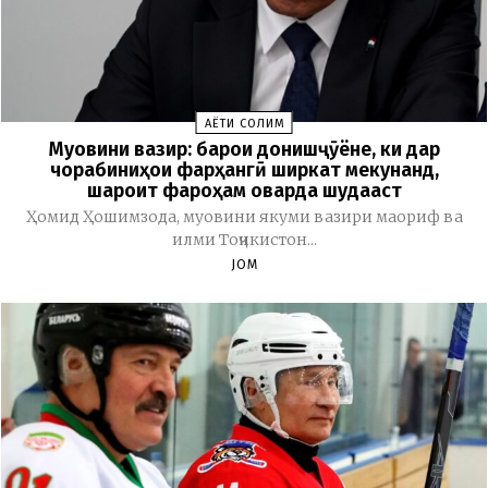
ҲАЁТИ СОЛИМ
Муовини вазир: барои донишҷӯёне, ки дар
чорабиниҳои фарҳангӣ ширкат мекунанд,
шароит фароҳам оварда шудааст
Ҳомид Ҳошимзода, муовини якуми вазири маориф ва
илми Тоҷикистон...
JOM