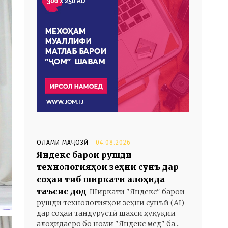
ОЛАМИ МАҶОЗӢ
04.08.2026
Яндекс барои рушди
технологияҳои зеҳни сунъӣ дар
соҳаи тиб ширкати алоҳида
таъсис дод
Ширкати "Яндекс" барои
рушди технологияҳои зеҳни сунъӣ (AI)
дар соҳаи тандурустӣ шахси ҳуқуқии
алоҳидаеро бо номи "Яндекс мед" ба...