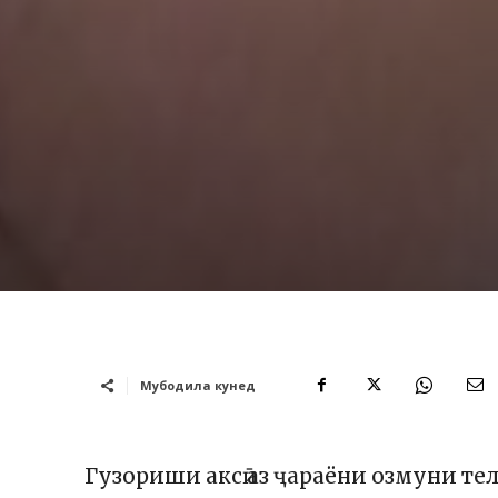
Мубодила кунед
Гузориши аксӣ аз ҷараёни озмуни т