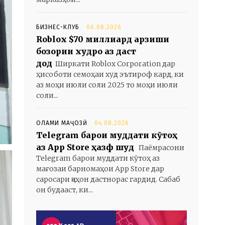
БИЗНЕС-КЛУБ
06.08.2026
Roblox $70 миллиард арзиши
бозории худро аз даст
дод
Ширкати Roblox Corporation дар
ҳисоботи семоҳаи худ эътироф кард, ки
аз моҳи июли соли 2025 то моҳи июли
соли...
ОЛАМИ МАҶОЗӢ
04.08.2026
Telegram барои муддати кӯтоҳ
аз App Store ҳазф шуд
Паёмрасони
Telegram барои муддати кӯтоҳ аз
мағозаи барномаҳои App Store дар
саросари ҷаҳон дастнорас гардид. Сабаб
он будааст, ки...