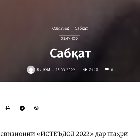
ОЗМУНҲО
Сабқат
ОЗМУНҲО
Сабқат
-
By
JOM
2498
15.03.2022
0
елевизионии «ИСТЕЪДОД 2022» дар шаҳри