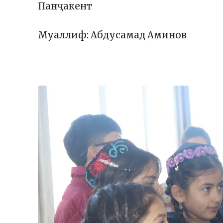
Панҷакент
Муаллиф: Абдусамад Аминов