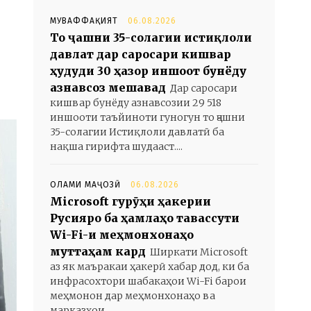
МУВАФФАҚИЯТ
06.08.2026
То ҷашни 35-солагии истиқлоли
давлат дар саросари кишвар
ҳудуди 30 ҳазор иншоот бунёду
азнавсозӣ мешавад
Дар саросари
кишвар бунёду азнавсозии 29 518
иншооти таъйиноти гуногун то ҷашни
35-солагии Истиқлоли давлатӣ ба
нақша гирифта шудааст....
ОЛАМИ МАҶОЗӢ
06.08.2026
Microsoft гурӯҳи ҳакерии
Русияро ба ҳамлаҳо тавассути
Wi-Fi-и меҳмонхонаҳо
муттаҳам кард
Ширкати Microsoft
аз як маъракаи ҳакерӣ хабар дод, ки ба
инфрасохтори шабакаҳои Wi-Fi барои
меҳмонон дар меҳмонхонаҳо ва
марказҳои...