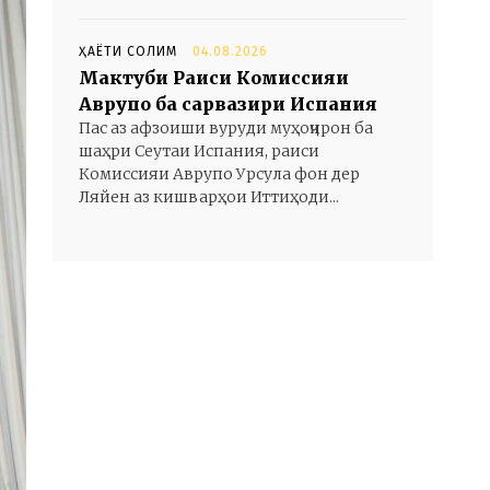
ҲАЁТИ СОЛИМ
04.08.2026
Мактуби Раиси Комиссияи
Аврупо ба сарвазири Испания
Пас аз афзоиши вуруди муҳоҷирон ба
шаҳри Сеутаи Испания, раиси
Комиссияи Аврупо Урсула фон дер
Ляйен аз кишварҳои Иттиҳоди...