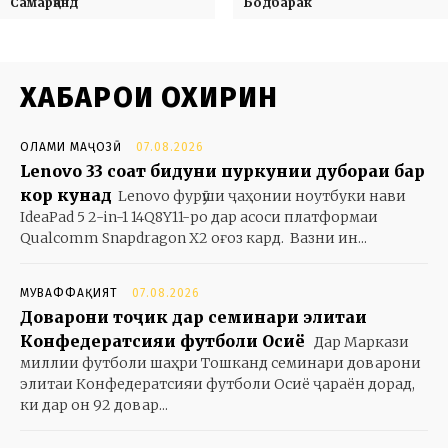
Самарқанд
Бодбарак
ХАБАРҲОИ ОХИРИН
ОЛАМИ МАҶОЗӢ
07.08.2026
Lenovo 33 соат бидуни пуркунии дубораи барқ
кор кунад
Lenovo фурӯши ҷаҳонии ноутбуки нави
IdeaPad 5 2-in-1 14Q8Y11-ро дар асоси платформаи
Qualcomm Snapdragon X2 оғоз кард. Вазни ин...
МУВАФФАҚИЯТ
07.08.2026
Доварони тоҷик дар семинари элитаи
Конфедератсияи футболи Осиё
Дар Маркази
миллии футболи шаҳри Тошканд семинари доварони
элитаи Конфедератсияи футболи Осиё ҷараён дорад,
ки дар он 92 довар...