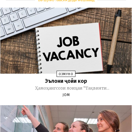
ОЗМУНҲО
Эълони ҷойи кор
Ҳамоҳангсози лоиҳаи “Тақвияти...
JOM