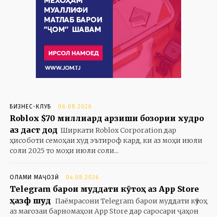
БИЗНЕС-КЛУБ
06.08.2026
Roblox $70 миллиард арзиши бозории худро
аз даст дод
Ширкати Roblox Corporation дар
ҳисоботи семоҳаи худ эътироф кард, ки аз моҳи июли
соли 2025 то моҳи июли соли...
ОЛАМИ МАҶОЗӢ
04.08.2026
Telegram барои муддати кӯтоҳ аз App Store
ҳазф шуд
Паёмрасони Telegram барои муддати кӯтоҳ
аз мағозаи барномаҳои App Store дар саросари ҷаҳон