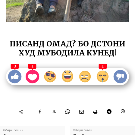
ПИСАНД ОМАД? БО ДӮСТОНИ
ХУД МУБОДИЛА КУНЕД!
3
1
1
Хабари пешин
Хабари баъди