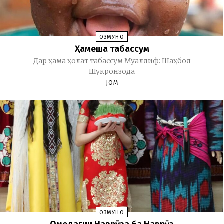
ОЗМУНҲО
Ҳамеша табассум
Дар ҳама ҳолат табассум Муаллиф: Шаҳбол
Шукронзода
JOM
ОЗМУНҲО