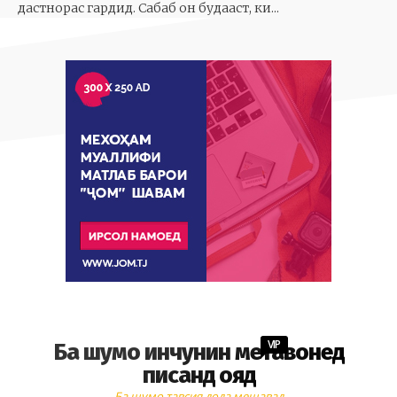
дастнорас гардид. Сабаб он будааст, ки...
VIP
Ба шумо инчунин метавонед
писанд ояд
Ба шумо тавсия дода мешавад