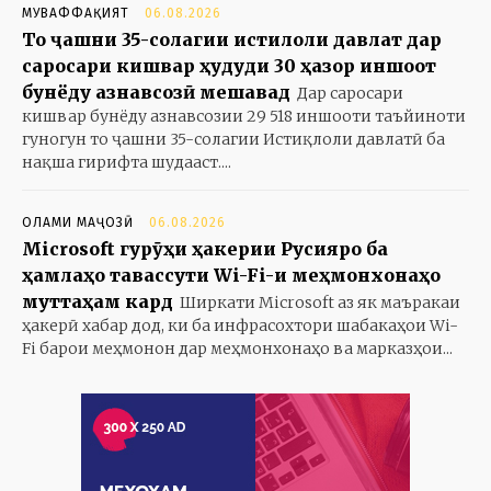
МУВАФФАҚИЯТ
06.08.2026
То ҷашни 35-солагии истиқлоли давлат дар
саросари кишвар ҳудуди 30 ҳазор иншоот
бунёду азнавсозӣ мешавад
Дар саросари
кишвар бунёду азнавсозии 29 518 иншооти таъйиноти
гуногун то ҷашни 35-солагии Истиқлоли давлатӣ ба
нақша гирифта шудааст....
ОЛАМИ МАҶОЗӢ
06.08.2026
Microsoft гурӯҳи ҳакерии Русияро ба
ҳамлаҳо тавассути Wi-Fi-и меҳмонхонаҳо
муттаҳам кард
Ширкати Microsoft аз як маъракаи
ҳакерӣ хабар дод, ки ба инфрасохтори шабакаҳои Wi-
Fi барои меҳмонон дар меҳмонхонаҳо ва марказҳои...