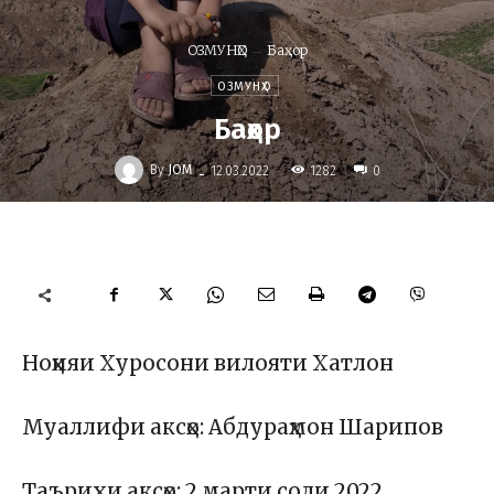
ОЗМУНҲО
Баҳор
ОЗМУНҲО
Баҳор
-
By
JOM
1282
12.03.2022
0
Ноҳияи Хуросони вилояти Хатлон
Муаллифи аксҳо: Абдураҳмон Шарипов
Таърихи аксҳо: 2 марти соли 2022