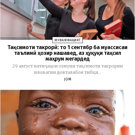
МУВАФФАҚИЯТ
Тақсимоти такрорӣ: то 1 сентябр ба муассисаи
таълимӣ ҳозир нашавед, аз ҳуқуқи таҳсил
маҳрум мегардед
29 август натиҷаҳои озмуни тақсимоти такрории
иловагии довталабон тибқи...
JOM