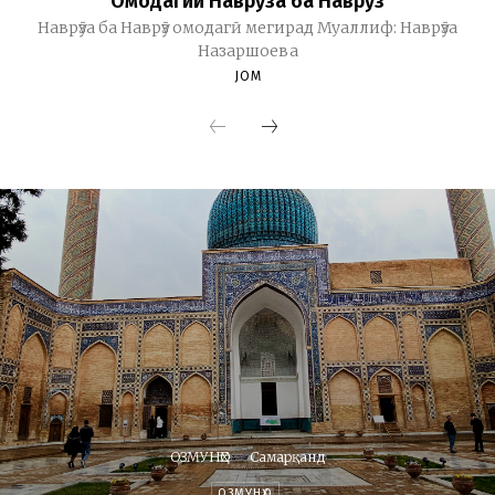
Омодагии Наврӯза ба Наврӯз
Наврӯза ба Наврӯз омодагӣ мегирад Муаллиф: Наврӯза
Назаршоева
JOM