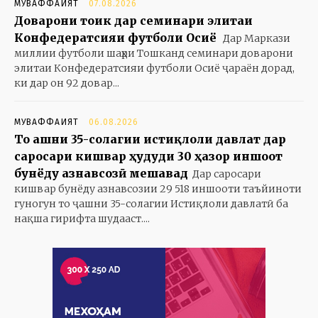
МУВАФФАҚИЯТ
07.08.2026
Доварони тоҷик дар семинари элитаи
Конфедератсияи футболи Осиё
Дар Маркази
миллии футболи шаҳри Тошканд семинари доварони
элитаи Конфедератсияи футболи Осиё ҷараён дорад,
ки дар он 92 довар...
МУВАФФАҚИЯТ
06.08.2026
То ҷашни 35-солагии истиқлоли давлат дар
саросари кишвар ҳудуди 30 ҳазор иншоот
бунёду азнавсозӣ мешавад
Дар саросари
кишвар бунёду азнавсозии 29 518 иншооти таъйиноти
гуногун то ҷашни 35-солагии Истиқлоли давлатӣ ба
нақша гирифта шудааст....