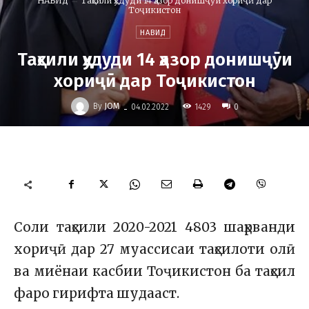
НАВИД
Таҳсили ҳудуди 14 ҳазор донишҷӯи хориҷӣ дар
Тоҷикистон
НАВИД
Таҳсили ҳудуди 14 ҳазор донишҷӯи
хориҷӣ дар Тоҷикистон
-
By
JOM
1429
04.02.2022
0
Соли таҳсили 2020-2021 4803 шаҳрванди
хориҷӣ дар 27 муассисаи таҳсилоти олӣ
ва миёнаи касбии Тоҷикистон ба таҳсил
фаро гирифта шудааст.