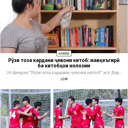
НАВИД
Рӯзи тоза кардани ҷевони китоб: мавқеъгирӣ
ба китобҳои нолозим
20 феврал “Рӯзи тоза кардани ҷевони китоб” аст. Дар...
JOM