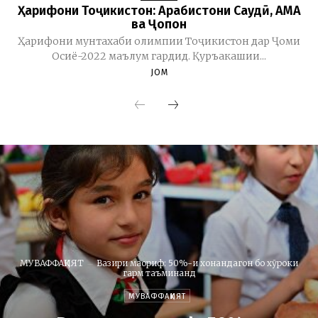
Ҳарифони Тоҷикистон: Арабистони Саудӣ, АМА
ва Ҷопон
Ҳарифони мунтахаби олимпии Тоҷикистон дар Ҷоми
Осиё-2022 маълум гардид. Қуръакашии...
JOM