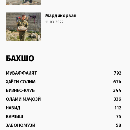
Мардикорзан
11.03.2022
БАХШҲО
МУВАФФАҚИЯТ
792
ҲАЁТИ СОЛИМ
674
БИЗНЕС-КЛУБ
344
ОЛАМИ МАҶОЗӢ
336
НАВИД
112
ВАРЗИШ
75
ЗАБОНОМӮЗӢ
58