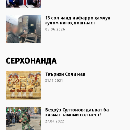
13 cол чанд нафарро ҳамчун
ғулом нигоҳ доштааст
05.06.2026
СЕРХОНАНДА
Таърихи Соли нав
31.12.2021
Беҳрӯз Султонов: даъват ба
хизмат тамоми сол нест!
27.04.2022