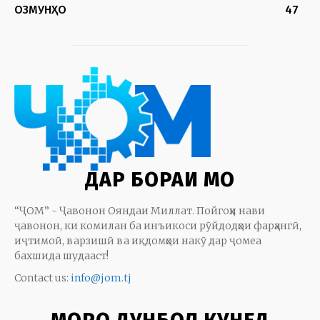
ОЗМУНҲО
47
ДАР БОРАИ МО
“ҶОМ” - Ҷавонон Ояндаи Миллат. Пойгоҳи нави
ҷавонон, ки комилан ба инъикоси рӯйдодҳои фарҳангӣ,
иҷтимоӣ, варзишӣ ва иқдомҳои накӯ дар ҷомеа
бахшида шудааст!
Contact us:
info@jom.tj