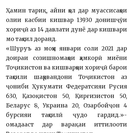
Ҳамин тариқ, айни ҳол дар муассисаҳои
олии касбии кишвар 13930 донишҷӯи
хориҷӣ аз 14 давлати дунё дар кишвари
мо таҳсил доранд.
«Шуруъ аз моҳи январи соли 2021 дар
доираи созишномаҳои ҳамкорӣ миёни
Тоҷикистон ва кишварҳои хориҷӣ барои
таҳсили шаҳрвандони Тоҷикистон аз
ҷониби Ҳукумати Федератсияи Русия
630, Қазоқистон 50, Қирғизистон 50,
Беларус 8, Украина 20, Озарбойҷон 4
бурсияи таҳсилӣ ҷудо гардид.»-
омадааст дар варақаи иттилооти