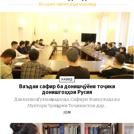
Ба шумо тавсия дода мешавад
НАВИД
Ваъдаи сафир ба донишҷӯёни тоҷики
донишгоҳҳои Русия
Давлатшоҳ Гулмаҳмадзода, Сафири Фавқулода ва
Мухтори Ҷумҳурии Тоҷикистон дар...
JOM