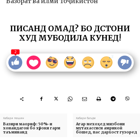
Вазорат ва илми Тоҷикистон
ПИСАНД ОМАД? БО ДӮСТОНИ
ХУД МУБОДИЛА КУНЕД!
2
Хабари пешин
Хабари баъди
Вазири маориф: 50%-и
Агар мехоҳед мизбони
хонандагон бо хӯроки гарм
мутахассиси амрикоӣ
таъминанд
бошед, пас дархост гузоред