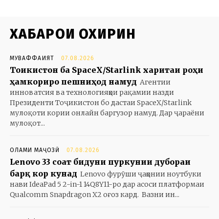
ХАБАРҲОИ ОХИРИН
МУВАФФАҚИЯТ
07.08.2026
Тоҷикистон ба SpaceX/Starlink харитаи роҳи
ҳамкориро пешниҳод намуд
Агентии
инноватсия ва технологияҳои рақамии назди
Президенти Тоҷикистон бо дастаи SpaceX/Starlink
мулоқоти кории онлайн баргузор намуд. Дар ҷараёни
мулоқот...
ОЛАМИ МАҶОЗӢ
07.08.2026
Lenovo 33 соат бидуни пуркунии дубораи
барқ кор кунад
Lenovo фурӯши ҷаҳонии ноутбуки
нави IdeaPad 5 2-in-1 14Q8Y11-ро дар асоси платформаи
Qualcomm Snapdragon X2 оғоз кард. Вазни ин...