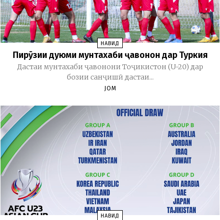
НАВИД
Пирӯзии дуюми мунтахаби ҷавонон дар Туркия
Дастаи мунтахаби ҷавонони Тоҷикистон (U-20) дар
бозии санҷишӣ дастаи...
JOM
НАВИД