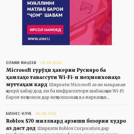
ОЛАМИ МАҶОЗӢ
06.08.2026
Microsoft гурӯҳи ҳакерии Русияро ба
ҳамлаҳо тавассути Wi-Fi-и меҳмонхонаҳо
муттаҳам кард
Ширкати Microsoft аз як маъракаи
ҳакерӣ хабар дод, ки ба инфрасохтори шабакаҳои Wi-Fi
барои меҳмонон дар меҳмонхонаҳо ва марказҳои...
БИЗНЕС-КЛУБ
06.08.2026
Roblox $70 миллиард арзиши бозории худро
аз даст дод
Ширкати Roblox Corporation дар