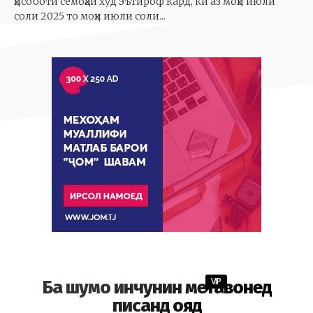
ҳисоботи семоҳаи худ эътироф кард, ки аз моҳи июли
соли 2025 то моҳи июли соли...
VIP
Ба шумо инчунин метавонед
писанд ояд