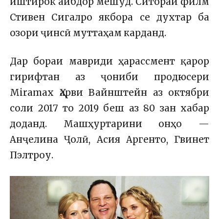
иштирок айбдор мешуд. Ситораи филм
Стивен Сигалро якбора се духтар ба
озори ҷинсӣ муттаҳам карданд.
Дар бораи мавриди ҳарассмент қарор
гирифтан аз ҷониби продюсери
Miramax Ҳарви Вайнштейн аз октябри
соли 2017 то 2019 беш аз 80 зан хабар
доданд. Машҳуртарини онҳо —
Анҷелина Ҷолӣ, Асия Аргенто, Гвинет
Пэлтроу.