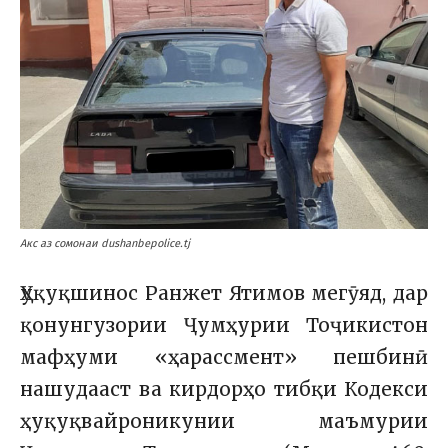
Акс аз сомонаи dushanbepolice.tj
Ҳуқуқшинос Ранжет Ятимов мегӯяд, дар
қонунгузории Ҷумҳурии Тоҷикистон
мафҳуми «ҳарассмент» пешбинӣ
нашудааст ва кирдорҳо тибқи Кодекси
ҳуқуқвайроникунии маъмурии