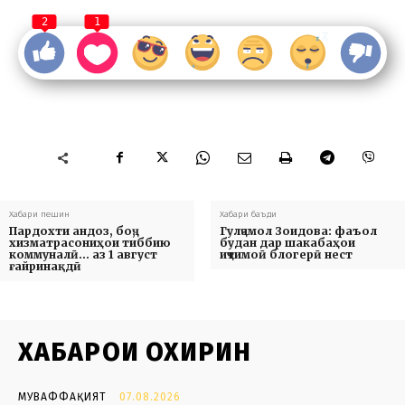
2
1
Хабари пешин
Хабари баъди
Пардохти андоз, боҷ,
Гулҷамол Зоидова: фаъол
хизматрасониҳои тиббию
будан дар шакабаҳои
коммуналӣ… аз 1 август
иҷтимоӣ блогерӣ нест
ғайринақдӣ
ХАБАРҲОИ ОХИРИН
МУВАФФАҚИЯТ
07.08.2026