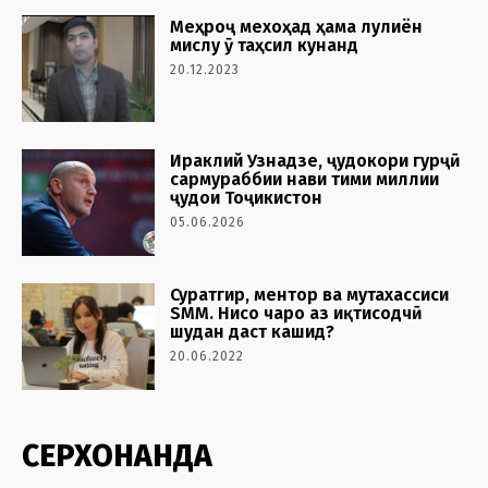
Меҳроҷ мехоҳад ҳама лулиён
мислу ӯ таҳсил кунанд
20.12.2023
Ираклий Узнадзе, ҷудокори гурҷӣ
сармураббии нави тими миллии
ҷудои Тоҷикистон
05.06.2026
Суратгир, ментор ва мутахассиси
SMM. Нисо чаро аз иқтисодчӣ
шудан даст кашид?
20.06.2022
СЕРХОНАНДА