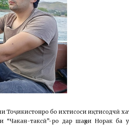
ии Тоҷикистонро бо ихтисоси иқтисодчӣ х
и “Чакан-таксӣ”-ро дар шаҳри Норак ба у