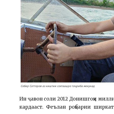
Собир Сатторов аз киштии сохтаашро таҷриба мекунад
Ин ҷавон соли 2012 Донишгоҳи милл
кардааст. Феълан роҳбарии ширкат