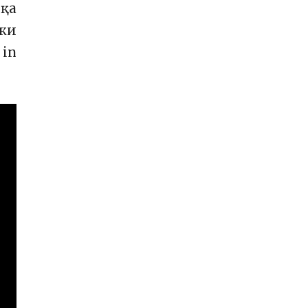
қа
 ки
 in