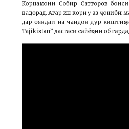
Корнамоии Собир Сатторов боиси
надорад. Агар ин кори ӯ аз ҷониби 
дар ояндаи на чандон дур киштиҳо
Tajikistan” дастаси сайёҳони об гарда