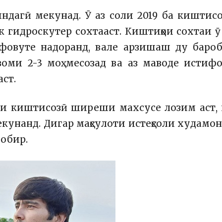
ндагӣ мекунад. Ӯ аз соли 2019 ба киштис
к гидроскутер сохтааст. Киштиҳои сохтаи ӯ
фовуте надоранд, вале арзишаш ду баро
оми 2-3 моҳ месозад ва аз маводе истиф
аст.
рои киштисозӣ ширеши махсусе лозим аст,
екунанд.
Дигар маҳсулоти истеҳсоли худамо
обир.