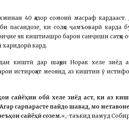
минан 40 ҳазор сомонӣ масраф кардааст.
би пасандозе, ки солҳо ҷамъоварӣ карда б
риҷие як киштиашро барои санҷиши сатҳи 
ӣ харидорӣ кард.
даи киштӣ дар шаҳри Норак хеле зиёд а
барои истироҳат меоянд, аз киштии ӯ истиф
ои сайёҳии обӣ хеле зиёд аст, ки аз ки
Агар сарпарасте пайдо шавад, мо метавон
еъҳои сайёҳӣ созем.
«,-таъкид намуд Собир