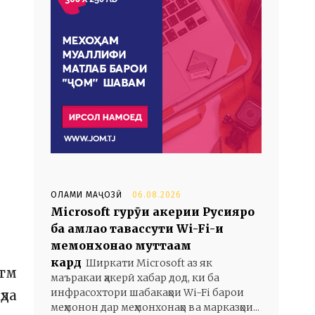
ОЛАМИ МАҶОЗӢ
06.08.2026
Microsoft гурӯҳи ҳакерии Русияро
ба ҳамлаҳо тавассути Wi-Fi-и
меҳмонхонаҳо муттаҳам
кард
Ширкати Microsoft аз як
атм
маъракаи ҳакерӣ хабар дод, ки ба
инфрасохтори шабакаҳои Wi-Fi барои
ҳда
меҳмонон дар меҳмонхонаҳо ва марказҳои...