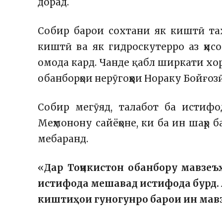
дорад.
Собир барои сохтани як киштӣ тах
киштӣ ва як гидроскутерро аз ҳисо
омода кард. Чанде қабл ширкати хо
обанборҳои нерӯгоҳҳои Нораку Бойғоз
Собир мегӯяд, талабот ба истифо
Меҳмонону сайёҳоне, ки ба ин шаҳр 
мебаранд.
«
Дар Тоҷикистон обанбору мавзеъҳ
истифода мешавад истифода бурд. 
киштиҳои гуногунро барои ин мавз