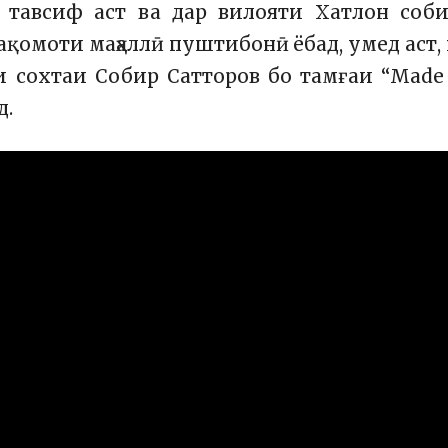
 тавсиф аст ва дар вилояти Хатлон соби
мақомоти маҳаллӣ пуштибонӣ ёбад, умед аст,
и сохтаи Собир Сатторов бо тамғаи “Made
д.