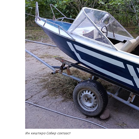
Ин киштиро Собир сохтааст