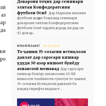
Доварони тоҷик дар семинари
озӣ
элитаи Конфедератсияи
футболи Осиё
Дар Маркази миллии
 аз
футболи шаҳри Тошканд семинари
бар
доварони элитаи Конфедератсияи
футболи Осиё ҷараён дорад, ки дар он
ода
92 довар...
МУВАФФАҚИЯТ
06.08.2026
 ки
То ҷашни 35-солагии истиқлоли
давлат дар саросари кишвар
нро
ҳудуди 30 ҳазор иншоот бунёду
азнавсозӣ мешавад
Дар саросари
кишвар бунёду азнавсозии 29 518
иншооти таъйиноти гуногун то ҷашни
35-солагии Истиқлоли давлатӣ ба
нақша гирифта шудааст....