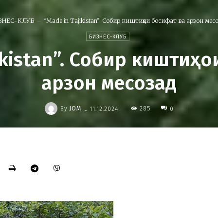
ЗНЕС-КЛУБ
“Made in Tajikistan”. Собир киштиҳои босифат ва арзон мес
БИЗНЕС-КЛУБ
ikistan”. Собир киштиҳ
арзон месозад
-
By
JOM
285
11.12.2024
0