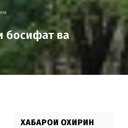
озад
ои босифат ва
ХАБАРҲОИ ОХИРИН