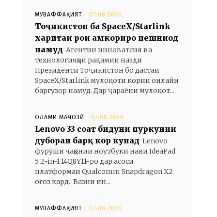
МУВАФФАҚИЯТ
07.08.2026
Тоҷикистон ба SpaceX/Starlink
харитаи роҳи ҳамкориро пешниҳод
намуд
Агентии инноватсия ва
технологияҳои рақамии назди
Президенти Тоҷикистон бо дастаи
SpaceX/Starlink мулоқоти кории онлайн
баргузор намуд. Дар ҷараёни мулоқот...
ОЛАМИ МАҶОЗӢ
07.08.2026
Lenovo 33 соат бидуни пуркунии
дубораи барқ кор кунад
Lenovo
фурӯши ҷаҳонии ноутбуки нави IdeaPad
5 2-in-1 14Q8Y11-ро дар асоси
платформаи Qualcomm Snapdragon X2
оғоз кард. Вазни ин...
МУВАФФАҚИЯТ
07.08.2026