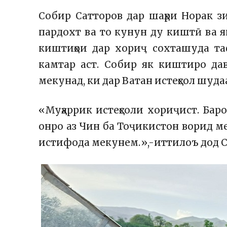
Собир Сатторов дар шаҳри Норак зи
пардохт ва то кунун ду киштӣ ва я
киштиҳои дар хориҷ сохташуда та
камтар аст. Собир як киштиро дав
мекунад, ки дар Ватан истеҳсол шуда
«Муҳаррик истеҳсоли хориҷист. Ба
онро аз Чин ба Тоҷикистон ворид м
истифода мекунем.»,-иттилоъ дод С