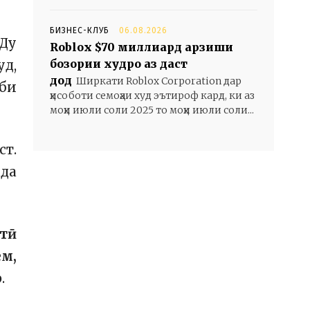
БИЗНЕС-КЛУБ
06.08.2026
 Ду
Roblox $70 миллиард арзиши
бозории худро аз даст
уд,
дод
Ширкати Roblox Corporation дар
оби
ҳисоботи семоҳаи худ эътироф кард, ки аз
моҳи июли соли 2025 то моҳи июли соли...
ст.
ода
штӣ
ем,
.