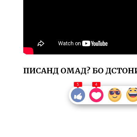
ПИСАНД ОМАД? БО ДӮСТОН
5
4