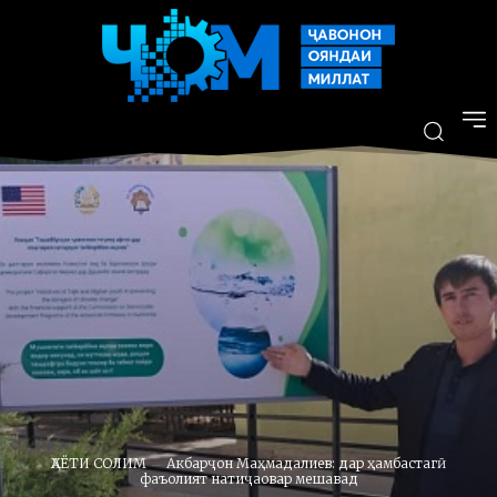
ҲАЁТИ СОЛИМ
Акбарҷон Маҳмадалиев: дар ҳамбастагӣ
фаъолият натиҷаовар мешавад