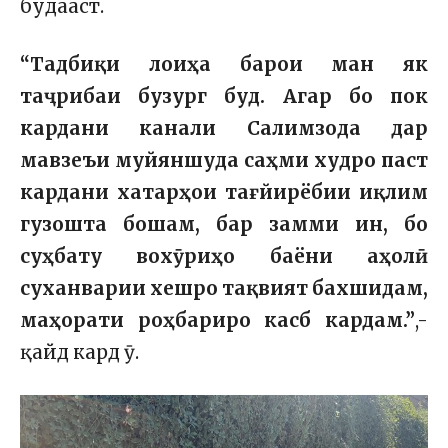
будааст.
“Тадбиқи лоиҳа барои ман як
таҷрибаи бузург буд. Агар бо пок
кардани канали Салимзода дар
мавзеъи муйяншуда саҳми худро паст
кардани хатарҳои тағйирёбии иқлим
гузошта бошам, бар замми ин, бо
суҳбату вохӯриҳо баёни аҳолӣ
суханварии хешро тақвият бахшидам,
маҳорати роҳбариро касб кардам.”
,-
қайд кард ӯ.