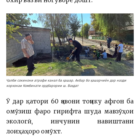
охир вазъи ногуворе дошт.
Ҷалби сокинони атрофи канал ба ҳашар. Акбар бо ҳашарчиён дар назди
корхонаи Комбинати ордбарории ш. Ваҳдат
Ӯ дар қатори 60 ҷавони тоҷику афғон ба
омӯзиш фаро гирифта шуда мавзӯҳои
экологӣ, инчунин навиштани
лоиҳаҳоро омӯхт.