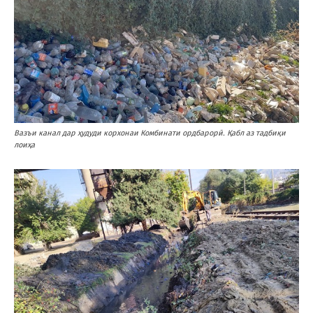
Вазъи канал дар ҳудуди корхонаи Комбинати ордбарорӣ. Қабл аз тадбиқи
лоиҳа