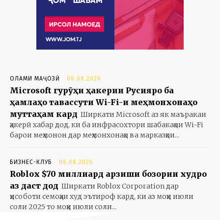
ОЛАМИ МАҶОЗӢ
06.08.2026
Microsoft гурӯҳи ҳакерии Русияро ба
ҳамлаҳо тавассути Wi-Fi-и меҳмонхонаҳо
муттаҳам кард
Ширкати Microsoft аз як маъракаи
ҳакерӣ хабар дод, ки ба инфрасохтори шабакаҳои Wi-Fi
барои меҳмонон дар меҳмонхонаҳо ва марказҳои...
БИЗНЕС-КЛУБ
06.08.2026
Roblox $70 миллиард арзиши бозории худро
аз даст дод
Ширкати Roblox Corporation дар
ҳисоботи семоҳаи худ эътироф кард, ки аз моҳи июли
соли 2025 то моҳи июли соли...