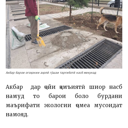
Акбар барои огоҳонии аҳолӣ гӯшаи тарғиботӣ насб мекунад
Акбар дар ҷойи ҷамъиятӣ шиор насб
намуд то барои боло бурдани
маърифати экологии ҷомеа мусоидат
намояд.