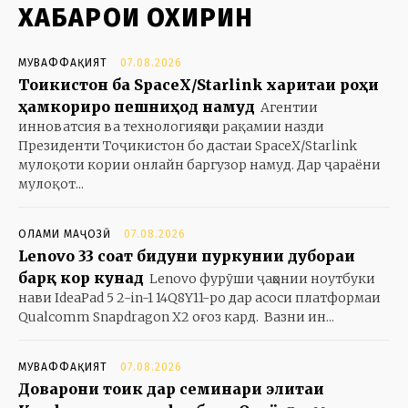
ХАБАРҲОИ ОХИРИН
МУВАФФАҚИЯТ
07.08.2026
Тоҷикистон ба SpaceX/Starlink харитаи роҳи
ҳамкориро пешниҳод намуд
Агентии
инноватсия ва технологияҳои рақамии назди
Президенти Тоҷикистон бо дастаи SpaceX/Starlink
мулоқоти кории онлайн баргузор намуд. Дар ҷараёни
мулоқот...
ОЛАМИ МАҶОЗӢ
07.08.2026
Lenovo 33 соат бидуни пуркунии дубораи
барқ кор кунад
Lenovo фурӯши ҷаҳонии ноутбуки
нави IdeaPad 5 2-in-1 14Q8Y11-ро дар асоси платформаи
Qualcomm Snapdragon X2 оғоз кард. Вазни ин...
МУВАФФАҚИЯТ
07.08.2026
Доварони тоҷик дар семинари элитаи