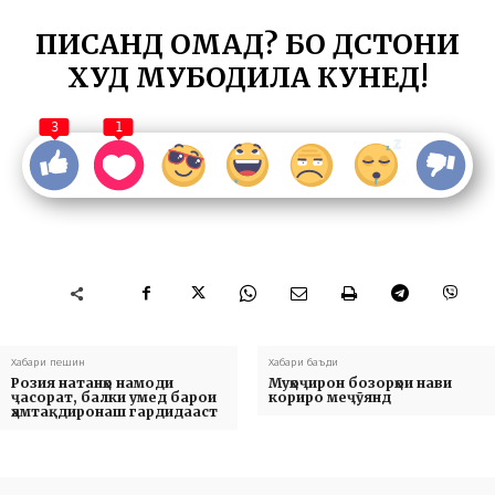
ПИСАНД ОМАД? БО ДӮСТОНИ
ХУД МУБОДИЛА КУНЕД!
3
1
Хабари пешин
Хабари баъди
Розия натанҳо намоди
Муҳоҷирон бозорҳои нави
ҷасорат, балки умед барои
кориро меҷӯянд
ҳамтақдиронаш гардидааст