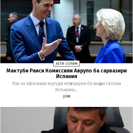
ҲАЁТИ СОЛИМ
Мактуби Раиси Комиссияи Аврупо ба сарвазири
Испания
Пас аз афзоиши вуруди муҳоҷирон ба шаҳри Сеутаи
Испания,...
JOM