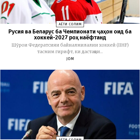
ҲАЁТИ СОЛИМ
Русия ва Беларус ба Чемпионати ҷаҳон оид ба
хоккей-2027 роҳ наёфтанд
Шӯрои Федератсияи байналмилалии хоккей (IIHF)
тасмим гирифт, ки дастаҳои...
JOM
ҲАЁТИ СОЛИМ