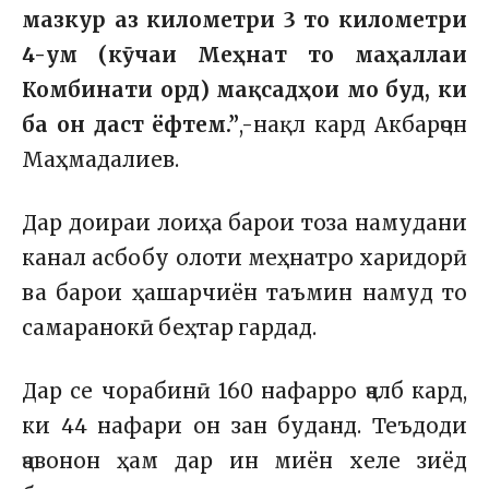
мазкур аз километри 3 то километри
4-ум (кӯчаи Меҳнат то маҳаллаи
Комбинати орд) мақсадҳои мо буд, ки
ба он даст ёфтем.”
,-нақл кард Акбарҷон
Маҳмадалиев.
Дар доираи лоиҳа барои тоза намудани
канал асбобу олоти меҳнатро харидорӣ
ва барои ҳашарчиён таъмин намуд то
самаранокӣ беҳтар гардад.
Дар се чорабинӣ 160 нафарро ҷалб кард,
ки 44 нафари он зан буданд. Теъдоди
ҷавонон ҳам дар ин миён хеле зиёд