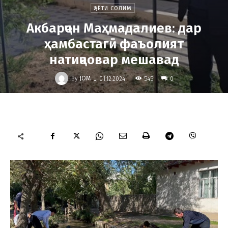
ҲАЁТИ СОЛИМ
Акбарҷон Маҳмадалиев: дар
ҳамбастагӣ фаъолият
натиҷаовар мешавад
-
By
JOM
545
01.12.2024
0