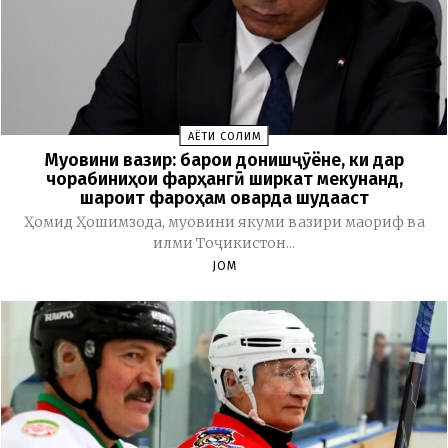
ҲАЁТИ СОЛИМ
Муовини вазир: барои донишҷӯёне, ки дар
чорабиниҳои фарҳангӣ ширкат мекунанд,
шароит фароҳам оварда шудааст
Ҳомид Ҳошимзода, муовини якуми вазири маориф ва
илми Тоҷикистон...
JOM