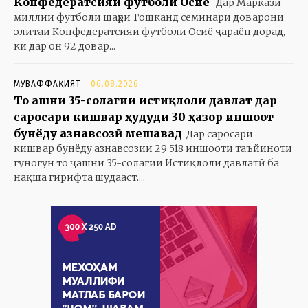
Конфедератсияи футболи Осиё
Дар Маркази
миллии футболи шаҳри Тошканд семинари доварони
элитаи Конфедератсияи футболи Осиё ҷараён дорад,
ки дар он 92 довар...
МУВАФФАҚИЯТ
06.08.2026
То ҷашни 35-солагии истиқлоли давлат дар
саросари кишвар ҳудуди 30 ҳазор иншоот
бунёду азнавсозӣ мешавад
Дар саросари
кишвар бунёду азнавсозии 29 518 иншооти таъйиноти
гуногун то ҷашни 35-солагии Истиқлоли давлатӣ ба
нақша гирифта шудааст....