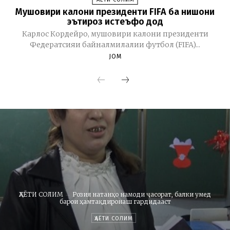
Мушовири калони президенти FIFA ба нишони
эътироз истеъфо дод
Карлос Кордейро, мушовири калони президенти
Федератсияи байналмилалии футбол (FIFA)...
JOM