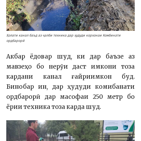
Ҳолати канал баъд аз ҷалби техника дар ҳудуди корхонаи Комбинати
ордбарорӣ
Акбар ёдовар шуд, ки дар баъзе аз
мавзеҳо бо нерӯи даст имкони тоза
кардани канал ғайриимкон буд.
Бинобар ин, дар ҳудуди комибанати
ордбарорӣ дар масофаи 250 метр бо
ёрии техника тоза карда шуд.