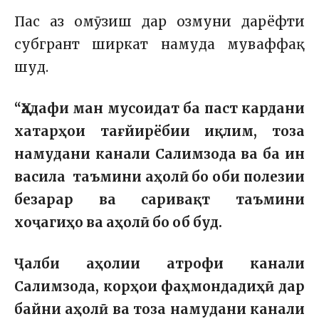
Пас аз омӯзиш дар озмуни дарёфти
субгрант ширкат намуда муваффақ
шуд.
“Ҳадафи ман мусоидат ба паст кардани
хатарҳои тағйирёбии иқлим, тоза
намудани канали Салимзода ва ба ин
васила таъмини аҳолӣ бо оби полезии
безарар ва саривақт таъмини
хоҷагиҳо ва аҳолӣ бо об буд.
Ҷалби аҳолии атрофи канали
Салимзода, корҳои фаҳмондадиҳӣ дар
байни аҳолӣ ва тоза намудани канали