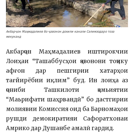
Акбарҷон Маҳмадалиев бо ҷавонон дохили канали Салимзодаро тоза
мекунанд
Акбарҷон Маҳмадалиев иштирокчии
Лоиҳаи “Ташаббусҳои ҷавонони тоҷику
афғон дар пешгирии хатарҳои
тағйирёбии иқлим” буд. Ин лоиҳа аз
ҷониби Ташкилоти ҷамьиятии
“Маьрифати шаҳрвандӣ” бо дастгирии
молиявии Комиссия оид ба Барномаҳои
рушди демокиратияи Сафоратхонаи
Амрико дар Душанбе амалӣ гардид.