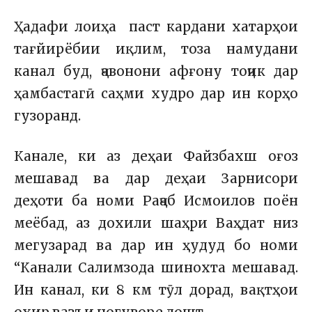
Ҳадафи лоиҳа паст кардани хатарҳои
тағйирёбии иқлим, тоза намудани
канал буд, ҷавонони афғону тоҷик дар
ҳамбастагӣ саҳми худро дар ин корҳо
гузоранд.
Канале, ки аз деҳаи Файзбахш оғоз
мешавад ва дар деҳаи Зарнисори
деҳоти ба номи Раҷаб Исмоилов поён
меёбад, аз дохили шаҳри Ваҳдат низ
мегузарад ва дар ин ҳудуд бо номи
“Канали Салимзода шинохта мешавад.
Ин канал, ки 8 км тӯл дорад, вақтҳои