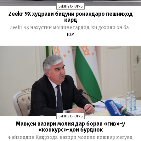
БИЗНЕС-КЛУБ
Zeekr 9X худрави бидуни ронандаро пешниҳод
кард
Zeekr 9X нахустин мошине гардид, ки дохили он ба...
JOM
БИЗНЕС-КЛУБ
Мавқеи вазири молия дар бораи «гив»-у
«конкурс»-ҳои бурднок
Файзиддин Қаҳҳорзода, вазири молияи кишвар мегӯяд,