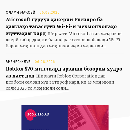
ОЛАМИ МАҶОЗӢ
06.08.2026
Microsoft гурӯҳи ҳакерии Русияро ба
ҳамлаҳо тавассути Wi-Fi-и меҳмонхонаҳо
муттаҳам кард
Ширкати Microsoft аз як маъракаи
ҳакерӣ хабар дод, ки ба инфрасохтори шабакаҳои Wi-Fi
барои меҳмонон дар меҳмонхонаҳо ва марказҳои...
БИЗНЕС-КЛУБ
06.08.2026
Roblox $70 миллиард арзиши бозории худро
аз даст дод
Ширкати Roblox Corporation дар
ҳисоботи семоҳаи худ эътироф кард, ки аз моҳи июли
соли 2025 то моҳи июли соли...