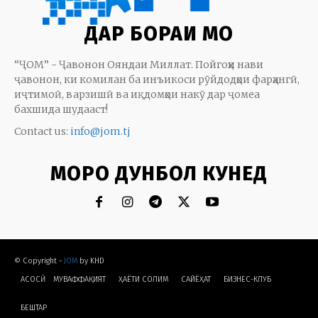
ДАР БОРАИ МО
“ҶОМ” - Ҷавонон Ояндаи Миллат. Пойгоҳи нави
ҷавонон, ки комилан ба инъикоси рӯйдодҳои фарҳангӣ,
иҷтимоӣ, варзишӣ ва иқдомҳои накӯ дар ҷомеа
бахшида шудааст!
Contact us:
info@jom.tj
МОРО ДУНБОЛ КУНЕД
© Copyright -
JOM
by KHD
АСОСӢ
МУВАФФАҚИЯТ
ҲАЁТИ СОЛИМ
CАЙЁҲАТ
БИЗНЕС-КЛУБ
БЕШТАР