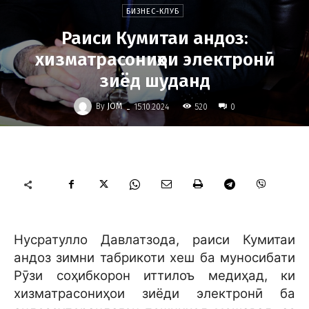
БИЗНЕС-КЛУБ
Раиси Кумитаи андоз:
хизматрасониҳои электронӣ
зиёд шуданд
-
By
JOM
520
15.10.2024
0
Нусратулло Давлатзода, раиси Кумитаи
андоз зимни табрикоти хеш ба
муносибати
Рӯзи соҳибкорон иттилоъ медиҳад, ки
хизматрасониҳои зиёди электронӣ ба