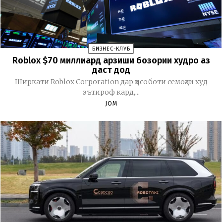
БИЗНЕС-КЛУБ
Roblox $70 миллиард арзиши бозории худро аз
даст дод
Ширкати Roblox Corporation дар ҳисоботи семоҳаи худ
эътироф кард,...
JOM