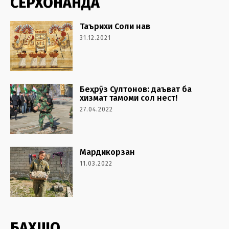
СЕРХОНАНДА
Таърихи Соли нав
31.12.2021
Беҳрӯз Султонов: даъват ба
хизмат тамоми сол нест!
27.04.2022
Мардикорзан
11.03.2022
БАХШҲО