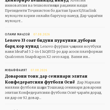
ҳамкориро пешниҳод намуд
Агентии
инноватсия ва технологияҳои рақамии назди
Президенти Тоҷикистон бо дастаи SpaceX/Starlink
мулоқоти кории онлайн баргузор намуд. Дар ҷараёни
мулоқот...
ОЛАМИ МАҶОЗӢ
07.08.2026
Lenovo 33 соат бидуни пуркунии дубораи
барқ кор кунад
Lenovo фурӯши ҷаҳонии ноутбуки
нави IdeaPad 5 2-in-1 14Q8Y11-ро дар асоси платформаи
Qualcomm Snapdragon X2 оғоз кард. Вазни ин...
МУВАФФАҚИЯТ
07.08.2026
Доварони тоҷик дар семинари элитаи
Конфедератсияи футболи Осиё
Дар Маркази
миллии футболи шаҳри Тошканд семинари доварони
элитаи Конфедератсияи футболи Осиё ҷараён дорад,
ки дар он 92 довар...