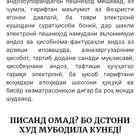
андозсупорандагон пешниҳод мешавад, аз
ҷумла, гирифтан маълумот аз Феҳристи
ягонаи давлатӣ, ба таври электронӣ
кушодани суратҳисоби бонкӣ, дар шакли
электронӣ пешниҳод намудани эъломияҳои
андоз ва ҳисобнома-фактураҳои андоз аз
арзиши иловашуда, азназаргузаронии
ҳисобот, тартиб додани санади муқоисавӣ,
ҳисобкунаки андоз, тафтиши ҳуҷҷатҳо
тариқи электронӣ, ба ҳисоб гирифтани
воҳидҳои алоҳидаи шахсони ҳуқуқӣ ва
бисёр хизматрасониҳои дигар ба роҳ монда
шудаанд.
ПИСАНД ОМАД? БО ДӮСТОНИ
ХУД МУБОДИЛА КУНЕД!