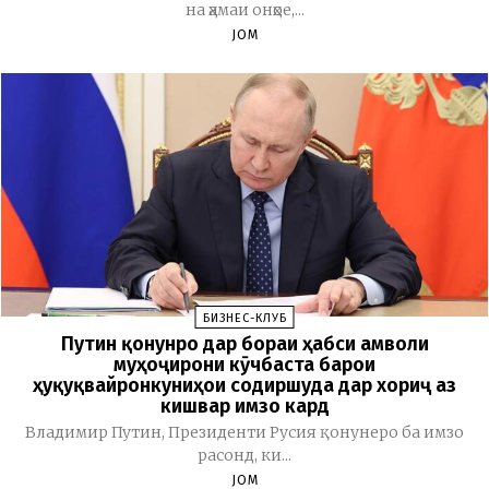
на ҳамаи онҳое,...
JOM
БИЗНЕС-КЛУБ
Путин қонунро дар бораи ҳабси амволи
муҳоҷирони кӯчбаста барои
ҳуқуқвайронкуниҳои содиршуда дар хориҷ аз
кишвар имзо кард
Владимир Путин, Президенти Русия қонунеро ба имзо
расонд, ки...
JOM