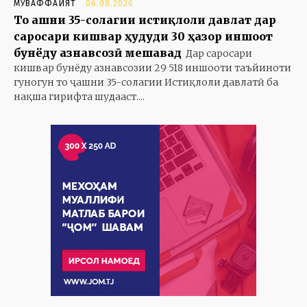
МУВАФФАҚИЯТ
06.08.2026
То ҷашни 35-солагии истиқлоли давлат дар
саросари кишвар ҳудуди 30 ҳазор иншоот
бунёду азнавсозӣ мешавад
Дар саросари
кишвар бунёду азнавсозии 29 518 иншооти таъйиноти
гуногун то ҷашни 35-солагии Истиқлоли давлатӣ ба
нақша гирифта шудааст....