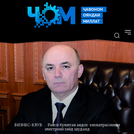
БИЗНЕС-КЛУБ
Раиси Кумитаи андоз: хизматрасониҳои
электронӣ зиёд шуданд