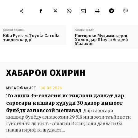
Хабари пешин
Хабари баъди
Кӣ ба Рустам Toyota Carolla
Иштироки Муҳаммадҷон
тақдим кард?
Холов дар Шоу-и Андрей
Малахов
ХАБАРҲОИ ОХИРИН
МУВАФФАҚИЯТ
06.08.2026
То ҷашни 35-солагии истиқлоли давлат дар
саросари кишвар ҳудуди 30 ҳазор иншоот
бунёду азнавсозӣ мешавад
Дар саросари
кишвар бунёду азнавсозии 29 518 иншооти таъйиноти
гуногун то ҷашни 35-солагии Истиқлоли давлатӣ ба
нақша гирифта шудааст....