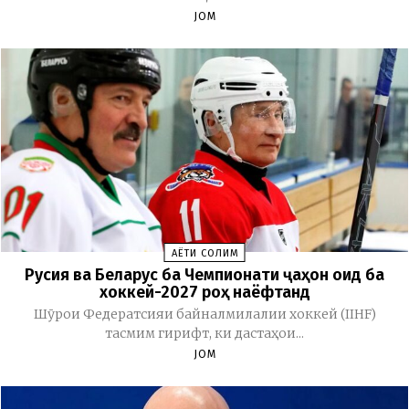
JOM
ҲАЁТИ СОЛИМ
Русия ва Беларус ба Чемпионати ҷаҳон оид ба
хоккей-2027 роҳ наёфтанд
Шӯрои Федератсияи байналмилалии хоккей (IIHF)
тасмим гирифт, ки дастаҳои...
JOM