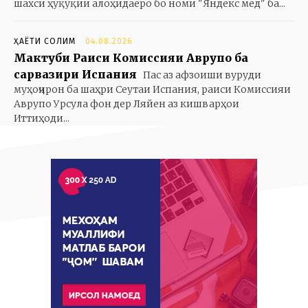
шахси ҳуқуқии алоҳидаеро бо номи "Яндекс мед" ба...
ҲАЁТИ СОЛИМ
04.08.2026
Мактуби Раиси Комиссияи Аврупо ба
сарвазири Испания
Пас аз афзоиши вуруди
муҳоҷирон ба шаҳри Сеутаи Испания, раиси Комиссияи
Аврупо Урсула фон дер Ляйен аз кишварҳои
Иттиҳоди...