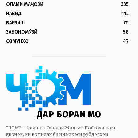
ОЛАМИ МАҶОЗӢ
335
НАВИД
112
ВАРЗИШ
75
ЗАБОНОМӮЗӢ
58
ОЗМУНҲО
47
ДАР БОРАИ МО
“ҶОМ” - Ҷавонон Ояндаи Миллат. Пойгоҳи нави
ҷавонон, ки комилан ба инъикоси рӯйдодҳои