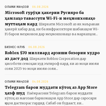
ОЛАМИ МАҶОЗӢ
06.08.2026
Microsoft гурӯҳи ҳакерии Русияро ба
ҳамлаҳо тавассути Wi-Fi-и меҳмонхонаҳо
муттаҳам кард
Ширкати Microsoft аз як маъракаи
ҳакерӣ хабар дод, ки ба инфрасохтори шабакаҳои Wi-
Fi барои меҳмонон дар меҳмонхонаҳо ва марказҳои...
БИЗНЕС-КЛУБ
06.08.2026
Roblox $70 миллиард арзиши бозории худро
аз даст дод
Ширкати Roblox Corporation дар
ҳисоботи семоҳаи худ эътироф кард, ки аз моҳи июли
соли 2025 то моҳи июли соли...
ОЛАМИ МАҶОЗӢ
04.08.2026
Telegram барои муддати кӯтоҳ аз App Store
ҳазф шуд
Паёмрасони Telegram барои муддати
кӯтоҳ аз мағозаи барномаҳои App Store дар саросари
ҷаҳон дастнорас гардид. Сабаб он будааст, ки...