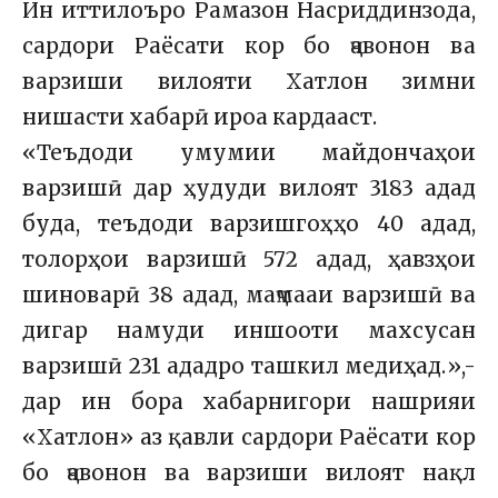
Ин иттилоъро Рамазон Насриддинзода,
сардори Раёсати кор бо ҷавонон ва
варзиши вилояти Хатлон зимни
нишасти хабарӣ ироа кардааст.
«Теъдоди умумии майдончаҳои
варзишӣ дар ҳудуди вилоят 3183 адад
буда, теъдоди варзишгоҳҳо 40 адад,
толорҳои варзишӣ 572 адад, ҳавзҳои
шиноварӣ 38 адад, маҷмааи варзишӣ ва
дигар намуди иншооти махсусан
варзишӣ 231 ададро ташкил медиҳад.»,-
дар ин бора хабарнигори нашрияи
«Хатлон» аз қавли сардори Раёсати кор
бо ҷавонон ва варзиши вилоят нақл