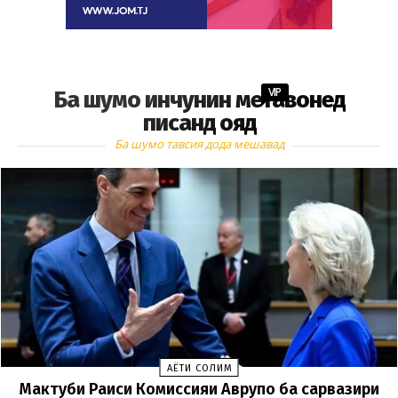
VIP
Ба шумо инчунин метавонед
писанд ояд
Ба шумо тавсия дода мешавад
ҲАЁТИ СОЛИМ
Мактуби Раиси Комиссияи Аврупо ба сарвазири