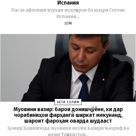
Испания
Пас аз афзоиши вуруди муҳоҷирон ба шаҳри Сеутаи
Испания,...
JOM
ҲАЁТИ СОЛИМ
Муовини вазир: барои донишҷӯёне, ки дар
чорабиниҳои фарҳангӣ ширкат мекунанд,
шароит фароҳам оварда шудааст
Ҳомид Ҳошимзода, муовини якуми вазири маориф ва
илми Тоҷикистон...