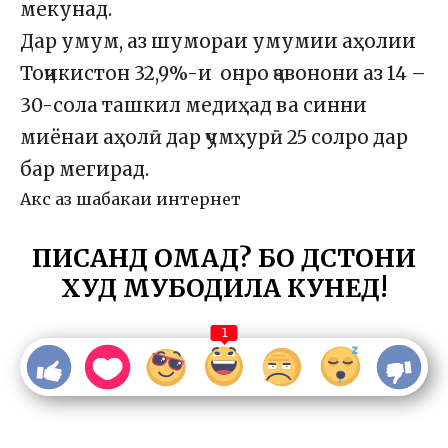
мекунад.
Дар умум, аз шумораи умумии аҳолии
Тоҷикистон 32,9%-и онро ҷавонони аз 14 –
30-сола ташкил медиҳад ва синни
миёнаи аҳолӣ дар ҷумҳурӣ 25 солро дар
бар мегирад.
Акс аз шабакаи интернет
ПИСАНД ОМАД? БО ДӮСТОНИ
ХУД МУБОДИЛА КУНЕД!
1