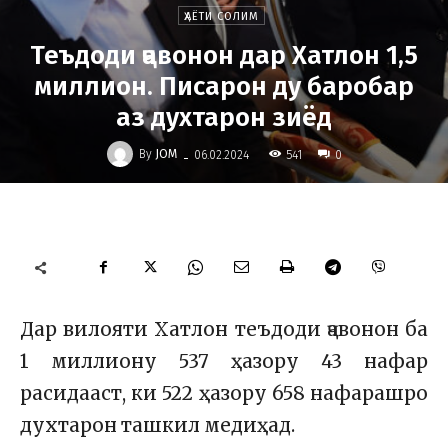
ҲАЁТИ СОЛИМ
Теъдоди ҷавонон дар Хатлон 1,5
миллион. Писарон ду баробар
аз духтарон зиёд
-
By
JOM
541
06.02.2024
0
Дар вилояти Хатлон теъдоди ҷавонон ба
1 миллиону 537 ҳазору 43 нафар
расидааст, ки 522 ҳазору 658 нафарашро
духтарон ташкил медиҳад.