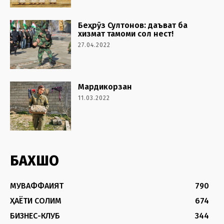
Беҳрӯз Султонов: даъват ба
хизмат тамоми сол нест!
27.04.2022
Мардикорзан
11.03.2022
БАХШҲО
МУВАФФАҚИЯТ
790
ҲАЁТИ СОЛИМ
674
БИЗНЕС-КЛУБ
344