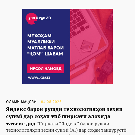
ОЛАМИ МАҶОЗӢ
04.08.2026
Яндекс барои рушди технологияҳои зеҳни
сунъӣ дар соҳаи тиб ширкати алоҳида
таъсис дод
Ширкати "Яндекс" барои рушди
технологияҳои зеҳни сунъӣ (AI) дар соҳаи тандурустӣ