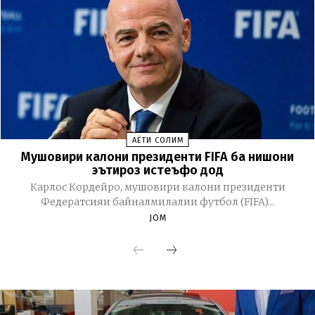
ҲАЁТИ СОЛИМ
Мушовири калони президенти FIFA ба нишони
эътироз истеъфо дод
Карлос Кордейро, мушовири калони президенти
Федератсияи байналмилалии футбол (FIFA)...
JOM