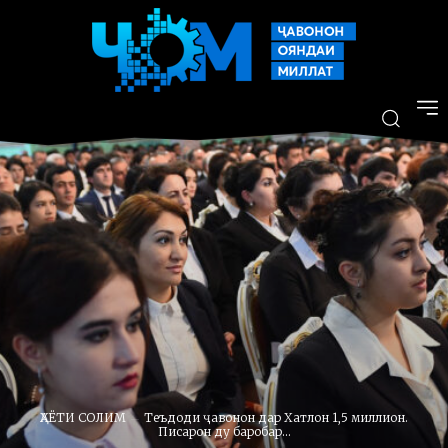
ҲАЁТИ СОЛИМ
Теъдоди ҷавонон дар Хатлон 1,5 миллион.
Писарон ду баробар...