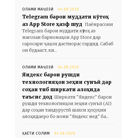
ОЛАМИ МАҶОЗӢ
04.08.2026
Telegram барои муддати кӯтоҳ
аз App Store ҳазф шуд
Паёмрасони
Telegram барои муддати кӯтоҳ аз
мағозаи барномаҳои App Store дар
саросари ҷаҳон дастнорас гардид. Сабаб
он будааст, ки...
ОЛАМИ МАҶОЗӢ
04.08.2026
Яндекс барои рушди
технологияҳои зеҳни сунъӣ дар
соҳаи тиб ширкати алоҳида
таъсис дод
Ширкати "Яндекс" барои
рушди технологияҳои зеҳни сунъӣ (AI)
дар соҳаи тандурустӣ шахси ҳуқуқии
алоҳидаеро бо номи "Яндекс мед" ба...
ҲАЁТИ СОЛИМ
04.08.2026