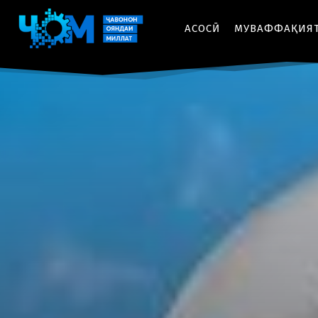
АСОСӢ
МУВАФФАҚИЯ