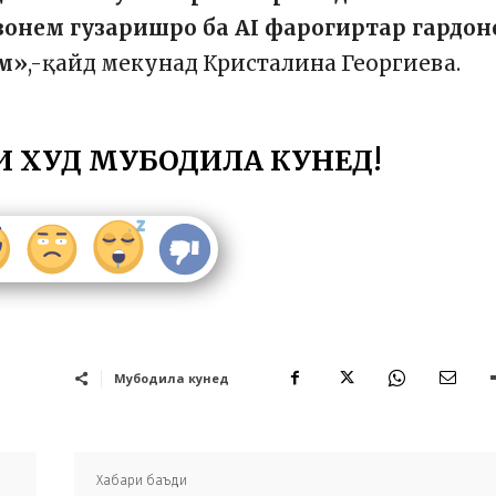
авонем гузаришро ба AI фарогиртар гардо
ем»
,-қайд мекунад Кристалина Георгиева.
И ХУД МУБОДИЛА КУНЕД!
Мубодила кунед
Хабари баъди