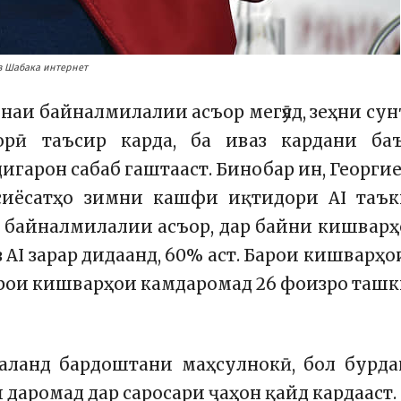
з Шабака интернет
наи байналмилалии асъор мегӯяд, зеҳни су
орӣ таъсир карда, ба иваз кардани баъ
игарон сабаб гаштааст. Бинобар ин, Георги
 сиёсатҳо зимни кашфи иқтидори AI таък
и байналмилалии асъор, дар байни кишвар
 AI зарар дидаанд, 60% аст. Барои кишварҳои
барои кишварҳои камдаромад 26 фоизро таш
баланд бардоштани маҳсулнокӣ, бол бурд
даромад дар саросари ҷаҳон қайд кардааст.