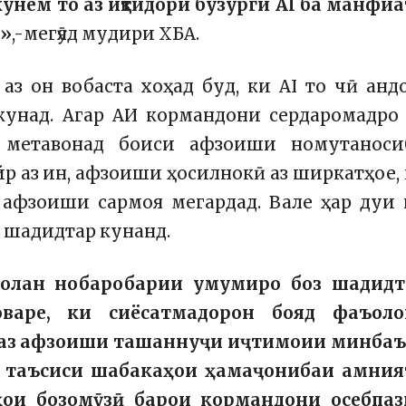
 кунем то аз иқтидори бузурги AI ба манфи
.»
,-мегӯяд мудири ХБА.
з он вобаста хоҳад буд, ки AI то чӣ анд
кунад. Агар АИ кормандони сердаромадро
н метавонад боиси афзоиши номутаноси
йр аз ин, афзоиши ҳосилнокӣ аз ширкатҳое,
и афзоиши сармоя мегардад. Вале ҳар дуи
 шадидтар кунанд.
имолан нобаробарии умумиро боз шадидт
варе, ки сиёсатмадорон бояд фаъоло
о аз афзоиши ташаннуҷи иҷтимоии минбаъ
о таъсиси шабакаҳои ҳамаҷонибаи амния
ои бозомӯзӣ барои кормандони осебпаз