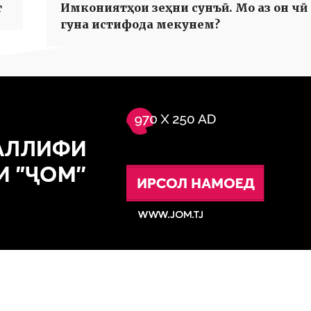
т
Имкониятҳои зеҳни сунъӣ. Мо аз он чӣ
гуна истифода мекунем?