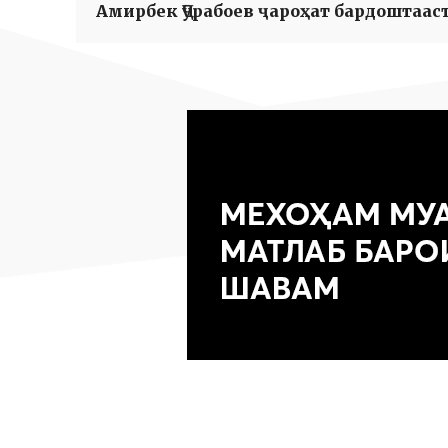
Амирбек Ҷӯрабоев ҷароҳат бардоштаас