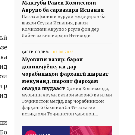
Мактуби Раиси Комиссияи
Аврупо ба сарвазири Испания
Пас аз афзоиши вуруди муҳоҷирон ба
шаҳри Сеутаи Испания, раиси
Комиссияи Аврупо Урсула фон дер
Ляйен аз кишварҳои Иттиҳоди...
нъӣ
зе
ҲАЁТИ СОЛИМ
03.08.2026
ева
Муовини вазир: барои
ид
донишҷӯёне, ки дар
чорабиниҳои фарҳангӣ ширкат
ҳои
мекунанд, шароит фароҳам
 рӯ
оварда шудааст
Ҳомид Ҳошимзода,
кил
муовини якуми вазири маориф ва илми
Тоҷикистон мегӯяд, дар чорабиниҳои
фарҳангӣ бахшида ба 35-солагии
истиқлоли Тоҷикистон ҷавонон,...
ани
 Бо