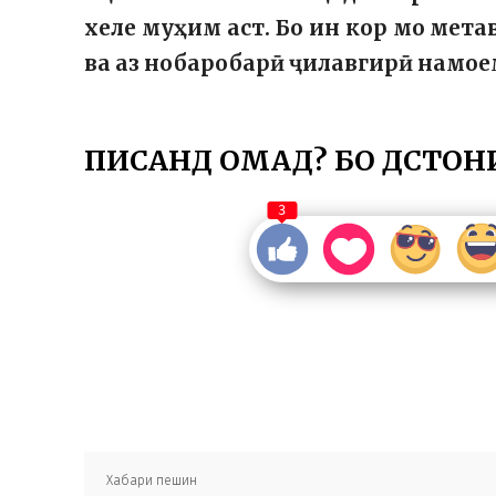
хеле муҳим аст. Бо ин кор мо мет
ва аз нобаробарӣ ҷилавгирӣ намо
ПИСАНД ОМАД? БО ДӮСТОН
3
Хабари пешин