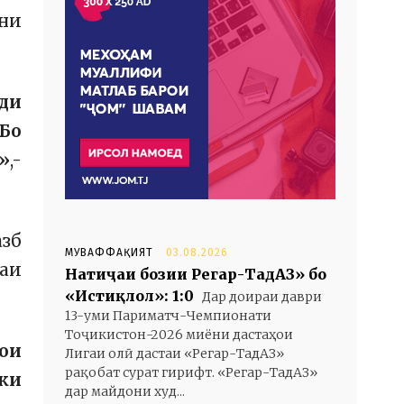
ҳни
шди
 Бо
»
,-
азб
МУВАФФАҚИЯТ
03.08.2026
раи
Натиҷаи бозии Регар-ТадАЗ» бо
«Истиқлол»: 1:0
Дар доираи даври
13-уми Париматч-Чемпионати
Тоҷикистон-2026 миёни дастаҳои
ҳои
Лигаи олӣ дастаи «Регар-ТадАЗ»
рақобат сурат гирифт. «Регар-ТадАЗ»
 ки
дар майдони худ...