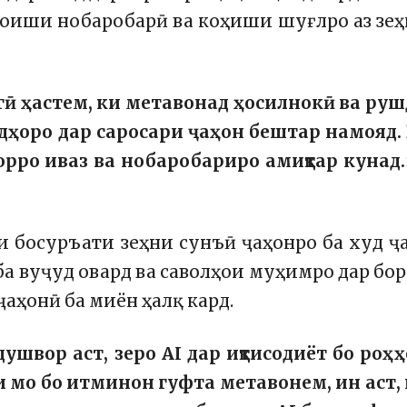
зоиши нобаробарӣ ва коҳиши шуғлро аз зе
гӣ ҳастем, ки метавонад ҳосилнокӣ ва ру
ҳоро дар саросари ҷаҳон бештар намояд.
орро иваз ва нобаробариро амиқтар кунад.
 босуръати зеҳни сунъӣ ҷаҳонро ба худ ҷ
 ба вуҷуд овард ва саволҳои муҳимро дар бо
аҳонӣ ба миён ҳалқ кард.
швор аст, зеро AI дар иқтисодиёт бо роҳ
 мо бо итминон гуфта метавонем, ин аст,