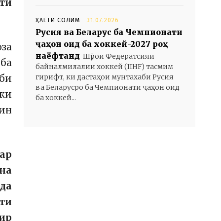
ати
ҲАЁТИ СОЛИМ
31.07.2026
Русия ва Беларус ба Чемпионати
ҷаҳон оид ба хоккей-2027 роҳ
оза
наёфтанд
Шӯрои Федератсияи
 ба
байналмилалии хоккей (IIHF) тасмим
гирифт, ки дастаҳои мунтахаби Русия
би
ва Беларусро ба Чемпионати ҷаҳон оид
 ки
ба хоккей...
 ин
ар
на
да
ти
ир