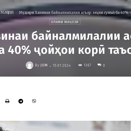
МАҶОЗӢ
Мудири Хазинаи байналмилалии асъор: зеҳни сунъӣ ба 40% ҷ
ОЛАМИ МАҶОЗӢ
инаи байналмилалии а
а 40% ҷойҳои корӣ таъ
-
By
JOM
1367
15.01.2024
0