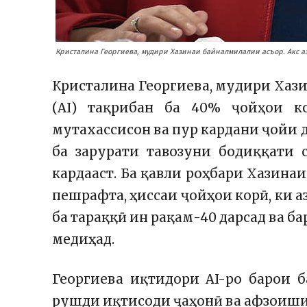
Кристалина Георгиева, мудири Хазинаи байналмилалии асъор. Акс а
Кристалина Георгиева, мудири Хази
(AI) тақрибан ба 40% ҷойҳои к
мутахассисон ва пур кардани ҷойи д
ба зарурати тавозуни бодиққати
кардааст. Ба қавли роҳбари Хазина
пешрафта, ҳиссаи ҷойҳои корӣ, ки аз
ба тараққӣ ин рақам-40 дарсад ва 
медиҳад.
Георгиева иқтидори AI-ро барои 
рушди иқтисоди ҷаҳонӣ ва афзоиши 