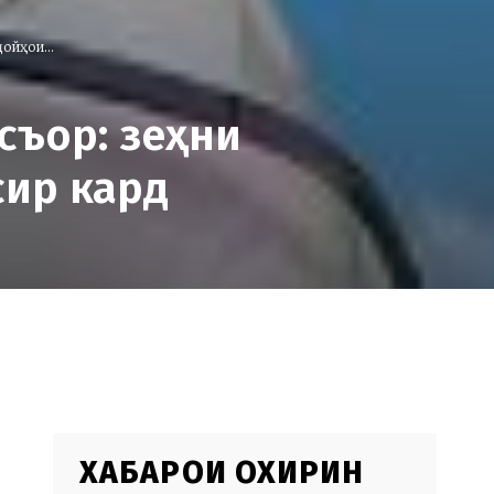
ойҳои...
съор: зеҳни
сир кард
ХАБАРҲОИ ОХИРИН