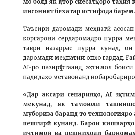
мо бояд як қатор сиёсатҳоро таҳия
инсоният бехатар истифода барем
Таъсири даромади меҳнатӣ асосан а
коргарони сердаромадро пурра ме
таври назаррас пурра кунад, о
даромади меҳнатии онҳо гардад. Ға
AI-ро пазирӯфтаанд, эҳтимол боис
падидаҳо метавонанд нобаробариро
«Дар аксари сенарияҳо, AI эҳт
мекунад, як тамоюли ташвишо
мубориза баранд то технологияр
пешгирӣ кунанд. Барои кишварҳ
иҷтимоӣ ва пешниҳоди барномаҳ