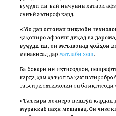
вуҷуди ин, вай инчунин хатари аф
сунъӣ эътироф кард.
«Мо дар остонаи инқилоби техноло
ҷаҳониро афзоиш диҳад ва даромад
вуҷуди ин, он метавонад ҷойҳои к
менависад дар
матлаби хеш
.
Ба бовари ин иқтисоддон, пешрафти
карда, ҳам ҳаяҷон ва ҳам изтиробро
таъсири эҳтимолии он ба иқтисоди ҷ
«Таъсири холисро пешгӯӣ кардан ду
мураккаб паҳн мешавад. Он чизе ки