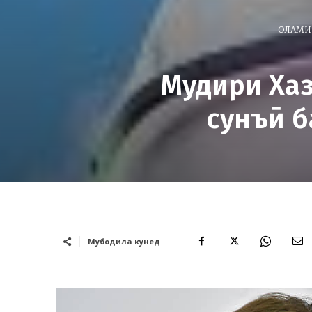
ОЛАМИ 
Мудири Хаз
сунъӣ б
Мубодила кунед