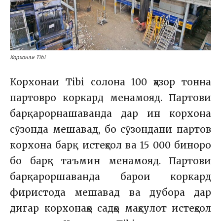
Корхонаи Tibi
Корхонаи Tibi солона 100 ҳазор тонна
партовро коркард менамояд. Партови
барқарорнашаванда дар ин корхона
сӯзонда мешавад, бо сӯзондани партов
корхона барқ истеҳсол ва 15 000 биноро
бо барқ таъмин менамояд. Партови
барқароршаванда барои коркард
фиристода мешавад ва дубора дар
дигар корхонаҳо садҳо маҳсулот истеҳсол