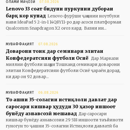
ОЛАМИ МАҶОЗӢ
07.08.2026
Lenovo 33 соат бидуни пуркунии дубораи
барқ кор кунад
Lenovo фурӯши ҷаҳонии ноутбуки
нави IdeaPad 5 2-in-1 14Q8Y11-ро дар асоси платформаи
Qualcomm Snapdragon X2 оғоз кард. Вазни ин...
МУВАФФАҚИЯТ
07.08.2026
Доварони тоҷик дар семинари элитаи
Конфедератсияи футболи Осиё
Дар Маркази
миллии футболи шаҳри Тошканд семинари доварони
элитаи Конфедератсияи футболи Осиё ҷараён дорад,
ки дар он 92 довар...
МУВАФФАҚИЯТ
06.08.2026
То ҷашни 35-солагии истиқлоли давлат дар
саросари кишвар ҳудуди 30 ҳазор иншоот
бунёду азнавсозӣ мешавад
Дар саросари
кишвар бунёду азнавсозии 29 518 иншооти таъйиноти
гуногун то ҷашни 35-солагии Истиқлоли давлатӣ ба