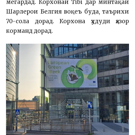
мегардад. Корхонаи Tibi дар минтақаи
Шарлерои Белгия воқеъ буда, таърихи
70-сола дорад. Корхона ҳудуди ҳазор
корманд дорад.