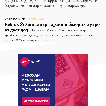
ҳакерӣ хабар дод, ки ба инфрасохтори шабакаҳои Wi-Fi
барои меҳмонон дар меҳмонхонаҳо ва марказҳои...
БИЗНЕС-КЛУБ
06.08.2026
Roblox $70 миллиард арзиши бозории худро
аз даст дод
Ширкати Roblox Corporation дар
ҳисоботи семоҳаи худ эътироф кард, ки аз моҳи июли
соли 2025 то моҳи июли соли...