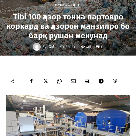
МУВАФФАҚИЯТ
Tibi 100 ҳазор тонна партовро
коркард ва ҳазорон манзилро бо
барқ рушан мекунад
-
By
JOM
461
27.07.2023
0