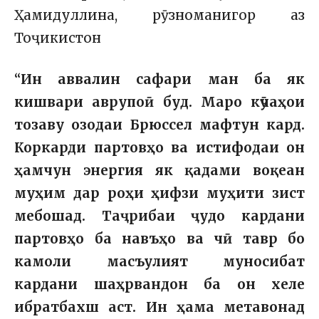
Ҳамидуллина, рӯзноманигор аз
Тоҷикистон
“
Ин аввалин сафари ман ба як
кишвари аврупоӣ буд. Маро кӯчаҳои
тозаву озодаи Брюссел мафтун кард.
Коркарди партовҳо ва истифодаи он
ҳамчун энергия як қадами воқеан
муҳим дар роҳи ҳифзи муҳити зист
мебошад. Таҷрибаи ҷудо кардани
партовҳо ба навъҳо ва чӣ тавр бо
камоли масъулият муносибат
кардани шаҳрвандон ба он хеле
ибратбахш аст. Ин ҳама метавонад