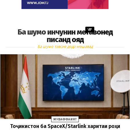
VIP
Ба шумо инчунин метавонед
писанд ояд
Ба шумо тавсия дода мешавад
МУВАФФАҚИЯТ
Тоҷикистон ба SpaceX/Starlink харитаи роҳи