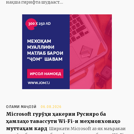
нақша гирифта шудааст....
ОЛАМИ МАҶОЗӢ
06.08.2026
Microsoft гурӯҳи ҳакерии Русияро ба
ҳамлаҳо тавассути Wi-Fi-и меҳмонхонаҳо
муттаҳам кард
Ширкати Microsoft аз як маъракаи