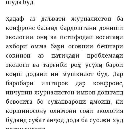
шуда буд.
Ҳадаф аз даъвати журналистон ба
конфронс баланд бардоштани дониши
экологии онҳо ва истифодаи воситаҳои
ахбори омма баҳри огоҳонии бештари
сокинон аз натиҷаҳои проблемаҳои
экологӣ ва тарғиби роҳу усулҳо барои
коҳиш додани ин мушкилот буд. Дар
баробари иштирок дар конфронс,
инчунин журналистон имкон доштанд
бевосита бо суханварони ҳамоиш, ки
коршиносону олимони соҳаи экология
буданд суҳбат анҷод дода ба суолҳои худ