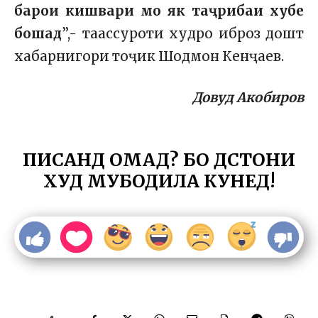
барои кишвари мо як таҷрибаи хубе
бошад
”,- таассуроти худро иброз дошт
хабарнигори тоҷик Шодмон Кенҷаев.
Довуд Акобиров
ПИСАНД ОМАД? БО ДӮСТОНИ
ХУД МУБОДИЛА КУНЕД!