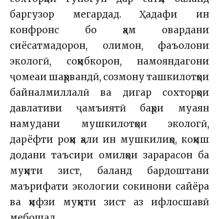
баргузор мегардад. Ҳадафи ин
конфронс бо ҳам овардани
сиёсатмадорон, олимон, фаъолони
экологӣ, соҳибкорон, намояндагони
ҷомеаи шаҳрвандӣ, созмону ташкилотҳои
байналмиллалӣ ва дигар сохторҳои
давлативи ҷамъиятӣ баҳри муаян
намудани мушкилотҳои экологӣ,
дарёфти роҳи ҳали ин мушкилиҳо, коҳиш
додани таъсири омилҳои зарарасон ба
муҳити зист, баланд бардоштани
маърифати экологии сокинони сайёра
ва ҳифзи муҳити зист аз ифлосшавӣ
мебошад.