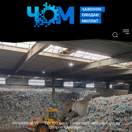
МУВАФФАҚИЯТ
Tibi 100 ҳазор тонна партовро коркард ва
ҳазорон манзилро...