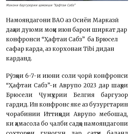
Макони баргузории ҳамоиши “Ҳафтаи Сабз”
Намояндагони ВАО аз Осиёи Марказӣ
даҳаи дуюми моҳи июн барои ширкат дар
конфронси “Ҳафтаи Сабз” ба Брюсел
сафар карда, аз корхонаи Tibi дидан
карданд.
Рӯзҳои 6-7-и июни соли ҷорӣ конфронси
“Ҳафтаи Сабз”-и Аврупо 2023 дар шаҳри
Брюсели Ҷумҳурии Белгия баргузор
гардид. Ин конфронс яке аз бузургтарин
чорабинии Иттиҳоди Аврупо мебошад,
ки ҳамасола бо ҷалби садҳо намояндагони
сохторҳои гуногун дар сатҳи баланд