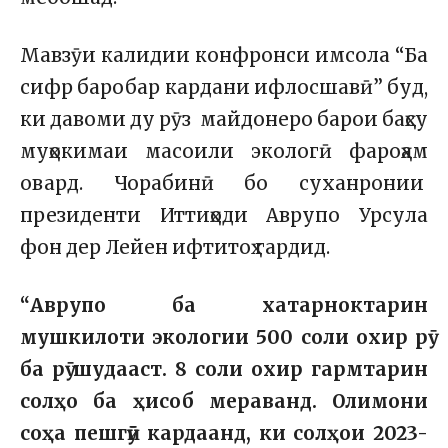
Мавзӯи калидии конфронси имсола “Ба
сифр баробар кардани ифлосшавӣ” буд,
ки давоми ду рӯз майдонеро барои баҳсу
муҳокимаи масоили экологӣ фароҳам
овард. Чорабинӣ бо суханронии
президенти Иттиҳоди Аврупо Урсула
фон дер Лейен ифтитоҳ гардид.
“
Аврупо ба хатарноктарин
мушкилоти экологии 500 соли охир рӯ
ба рӯ шудааст. 8 соли охир гармтарин
солҳо ба ҳисоб мераванд. Олимони
соҳа пешгӯӣ кардаанд, ки солҳои 2023-