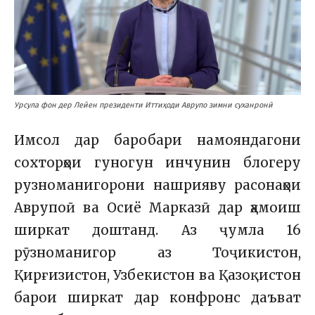
Урсула фон дер Лейен президенти Иттиҳоди Аврупо зимни суханронӣ
Имсол дар баробари намояндагони
сохторҳои гуногун инчунин блогеру
рузноманигорони нашрияву расонаҳои
Аврупоӣ ва Осиё Марказӣ дар ҳамоиш
ширкат доштанд. Аз ҷумла 16
рӯзноманигор аз Тоҷикистон,
Қирғизистон, Узбекистон ва Қазоқистон
барои ширкат дар конфронс даъват