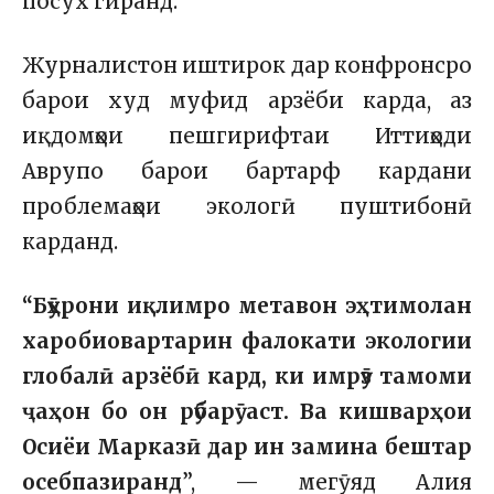
посух гиранд.
Журналистон иштирок дар конфронсро
барои худ муфид арзёби карда, аз
иқдомҳои пешгирифтаи Иттиҳоди
Аврупо барои бартарф кардани
проблемаҳои экологӣ пуштибонӣ
карданд.
“Бӯҳрони иқлимро метавон эҳтимолан
харобиовартарин фалокати экологии
глобалӣ арзёбӣ кард, ки имрӯз тамоми
ҷаҳон бо он рӯбарӯ аст. Ва кишварҳои
Осиёи Марказӣ дар ин замина бештар
осебпазиранд
”, — мегӯяд Алия