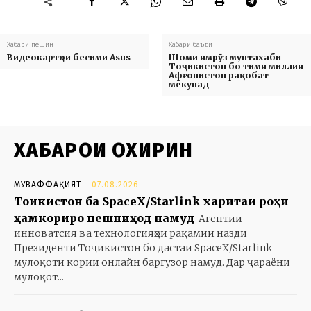
Хабари пешин
Хабари баъди
Видеокартҳои бесими Asus
Шоми имрӯз мунтахаби
Тоҷикистон бо тими миллии
Афғонистон рақобат
мекунад
ХАБАРҲОИ ОХИРИН
МУВАФФАҚИЯТ
07.08.2026
Тоҷикистон ба SpaceX/Starlink харитаи роҳи
ҳамкориро пешниҳод намуд
Агентии
инноватсия ва технологияҳои рақамии назди
Президенти Тоҷикистон бо дастаи SpaceX/Starlink
мулоқоти кории онлайн баргузор намуд. Дар ҷараёни
мулоқот...