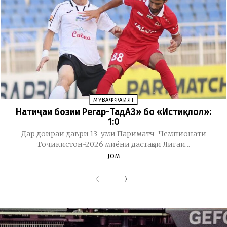
МУВАФФАҚИЯТ
Натиҷаи бозии Регар-ТадАЗ» бо «Истиқлол»:
1:0
Дар доираи даври 13-уми Париматч-Чемпионати
Тоҷикистон-2026 миёни дастаҳои Лигаи...
JOM