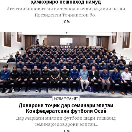
ҳамкориро пешниҳод намуд
Агентии инноватсия ва технологияҳои рақамии назди
Президенти Тоҷикистон бо...
JOM
МУВАФФАҚИЯТ
Доварони тоҷик дар семинари элитаи
Конфедератсияи футболи Осиё
Дар Маркази миллии футболи шаҳри Тошканд
семинари доварони элитаи...
JOM