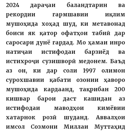
2024 дараҷаи баландтарин ва
рекордии гармшавии иқлим
мушоҳида хоҳад шуд, ки метавонад
боиси як қатор офатҳои табиӣ дар
саросари дунё гардад. Мо ҳамаи инро
натиҷаи истифодаи барзиёд ва
истихроҷи сузишворӣ медонем. Баъд
аз он, ки дар соли 1997 олимон
сурохшавии қабати озонии ҳаворо
мушоҳида кардаанд, тақрибан 200
кишвар барои даст кашидан аз
истифодаи маводҳои кимёвии
хатарнок розӣ шуданд. Аввалҳои
имсол Созмони Миллаи Муттаҳид