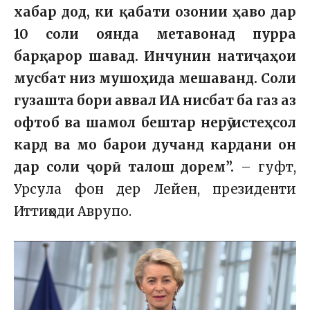
хабар дод, ки қабати озонии ҳаво дар
10 соли оянда метавонад пурра
барқарор шавад. Инчунин натиҷаҳои
мусбат низ мушоҳида мешаванд. Соли
гузашта бори аввал ИА нисбат ба газ аз
офтоб ва шамол бештар нерӯ истеҳсол
кард ва мо барои дучанд кардани он
дар соли ҷорӣ талош дорем”.
– гуфт,
Урсула фон дер Лейен, президенти
Иттиҳоди Аврупо.