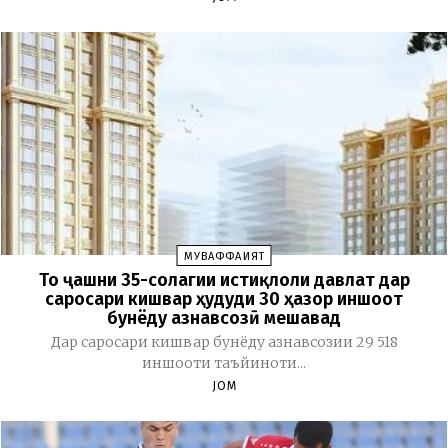
МУВАФФАҚИЯТ
То ҷашни 35-солагии истиқлоли давлат дар
саросари кишвар ҳудуди 30 ҳазор иншоот
бунёду азнавсозӣ мешавад
Дар саросари кишвар бунёду азнавсозии 29 518
иншооти таъйиноти...
JOM