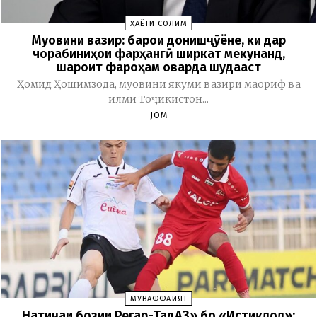
ҲАЁТИ СОЛИМ
Муовини вазир: барои донишҷӯёне, ки дар
чорабиниҳои фарҳангӣ ширкат мекунанд,
шароит фароҳам оварда шудааст
Ҳомид Ҳошимзода, муовини якуми вазири маориф ва
илми Тоҷикистон...
JOM
МУВАФФАҚИЯТ
Натиҷаи бозии Регар-ТадАЗ» бо «Истиқлол»: