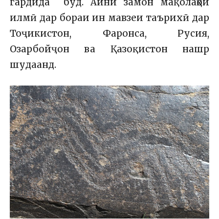
гардида буд. Айни замон мақолаҳои
илмӣ дар бораи ин мавзеи таърихӣ дар
Тоҷикистон, Фаронса, Русия,
Озарбойҷон ва Қазоқистон нашр
шудаанд.