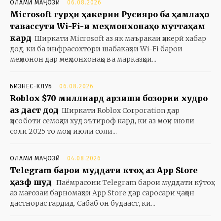
ОЛАМИ МАҶОЗӢ
06.08.2026
Microsoft гурӯҳи ҳакерии Русияро ба ҳамлаҳо
тавассути Wi-Fi-и меҳмонхонаҳо муттаҳам
кард
Ширкати Microsoft аз як маъракаи ҳакерӣ хабар
дод, ки ба инфрасохтори шабакаҳои Wi-Fi барои
меҳмонон дар меҳмонхонаҳо ва марказҳои...
БИЗНЕС-КЛУБ
06.08.2026
Roblox $70 миллиард арзиши бозории худро
аз даст дод
Ширкати Roblox Corporation дар
ҳисоботи семоҳаи худ эътироф кард, ки аз моҳи июли
соли 2025 то моҳи июли соли...
ОЛАМИ МАҶОЗӢ
04.08.2026
Telegram барои муддати кӯтоҳ аз App Store
ҳазф шуд
Паёмрасони Telegram барои муддати кӯтоҳ
аз мағозаи барномаҳои App Store дар саросари ҷаҳон
дастнорас гардид. Сабаб он будааст, ки...