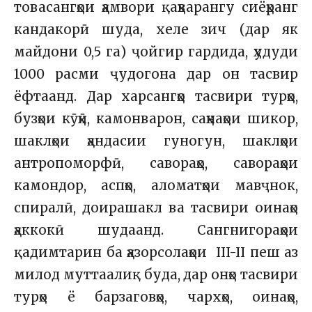
товасангҳои ҳамвори қаҳварангу сиёҳранг
кандакорӣ шуда, хеле зич
(дар як
майдони 0,5 га)
ҷойгир гардида, ҳудуди
1000 расми ҷудогона дар он тасвир
ёфтаанд. Дар харсангҳо тасвири турҳо,
бузҳои кӯҳӣ, камонварон, саҳнаҳои шикор,
шаклҳои ҳандасии гуногун, шаклҳои
антропоморфӣ, савораҳо, савораҳои
камондор, аспҳо, аломатҳои мавҷнок,
спиралӣ, доирашакл ва тасвири оинаҳо
ҳаккокӣ шудаанд. Сангнигораҳои
қадимтарин ба ҳазорсолаҳои III-II пеш аз
милод муттаалиқ буда, дар онҳо тасвири
турҳо ё барзаговҳо, чархҳо, оинаҳо,