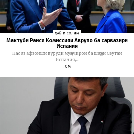
ҲАЁТИ СОЛИМ
Мактуби Раиси Комиссияи Аврупо ба сарвазири
Испания
Пас аз афзоиши вуруди муҳоҷирон ба шаҳри Сеутаи
Испания,...
JOM