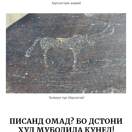
Харсангҳои қаҳваӣ
Тасвири тур (барзагов)
ПИСАНД ОМАД? БО ДӮСТОНИ
ХУД МУБОДИЛА КУНЕД!