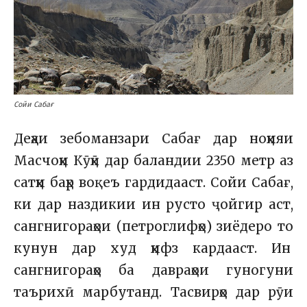
Сойи Сабағ
Деҳаи зебоманзари Сабағ дар ноҳияи
Масчоҳи Кӯҳӣ дар баландии 2350 метр аз
сатҳи баҳр воқеъ гардидааст. Сойи Сабағ,
ки дар наздикии ин русто ҷойгир аст,
сангнигораҳои (петроглифҳо) зиёдеро то
кунун дар худ ҳифз кардааст. Ин
сангнигораҳо ба давраҳои гуногуни
таърихӣ марбутанд. Тасвирҳо дар рӯи