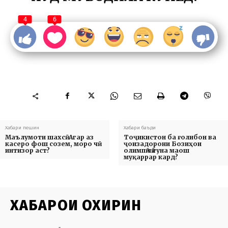
4
6
Хабари пешин
Хабари баъди
Маълумоти шахсӣ. Агар аз
Тоҷикистон ба ғолибон ва
касеро фош созем, моро чӣ
ҷоизадорони Бозиҳои
интизор аст?
олимпӣ чӣ гуна маош
муқаррар кард?
ХАБАРҲОИ ОХИРИН