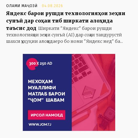
ОЛАМИ МАҶОЗӢ
04.08.2026
Яндекс барои рушди технологияҳои зеҳни
сунъӣ дар соҳаи тиб ширкати алоҳида
таъсис дод
Ширкати "Яндекс" барои рушди
технологияҳои зеҳни сунъӣ (AI) дар соҳаи тандурустӣ
шахси ҳуқуқии алоҳидаеро бо номи "Яндекс мед" ба...