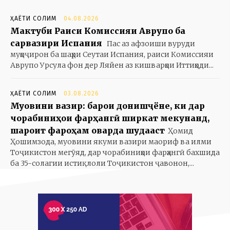
ҲАЁТИ СОЛИМ
04.08.2026
Мактуби Раиси Комиссияи Аврупо ба
сарвазири Испания
Пас аз афзоиши вуруди
муҳоҷирон ба шаҳри Сеутаи Испания, раиси Комиссияи
Аврупо Урсула фон дер Ляйен аз кишварҳои Иттиҳоди...
ҲАЁТИ СОЛИМ
03.08.2026
Муовини вазир: барои донишҷӯёне, ки дар
чорабиниҳои фарҳангӣ ширкат мекунанд,
шароит фароҳам оварда шудааст
Ҳомид
Ҳошимзода, муовини якуми вазири маориф ва илми
Тоҷикистон мегӯяд, дар чорабиниҳои фарҳангӣ бахшида
ба 35-солагии истиқлоли Тоҷикистон ҷавонон,...