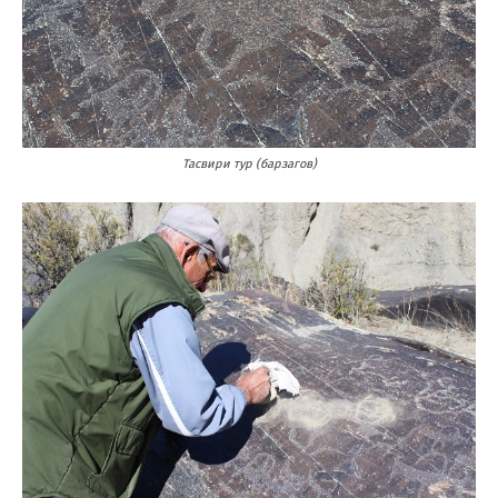
Тасвири тур (барзагов)