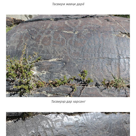
Тасвири мавҷи дарё
Тасвирҳо дар харсанг