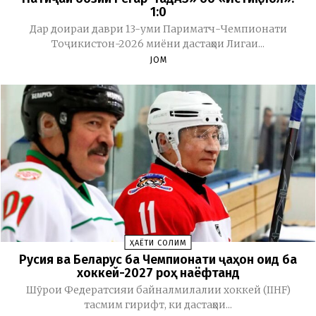
1:0
Дар доираи даври 13-уми Париматч-Чемпионати
Тоҷикистон-2026 миёни дастаҳои Лигаи...
JOM
ҲАЁТИ СОЛИМ
Русия ва Беларус ба Чемпионати ҷаҳон оид ба
хоккей-2027 роҳ наёфтанд
Шӯрои Федератсияи байналмилалии хоккей (IIHF)
тасмим гирифт, ки дастаҳои...