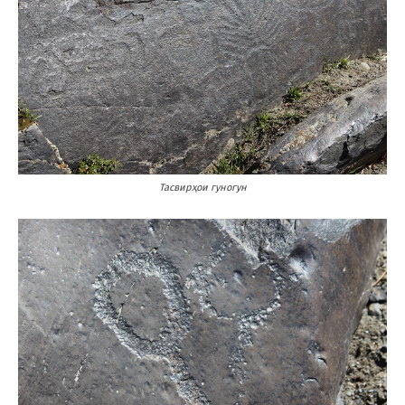
Тасвирҳои гуногун