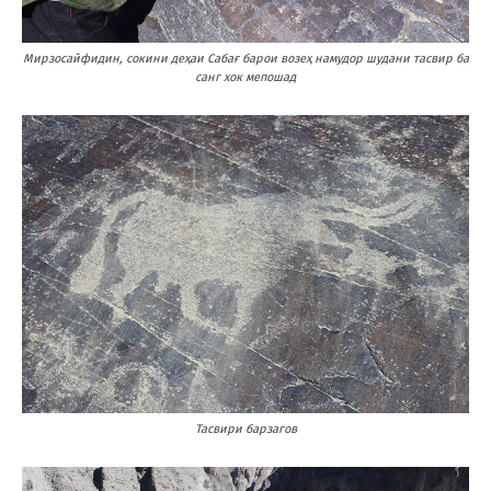
Мирзосайфидин, сокини деҳаи Сабағ барои возеҳ намудор шудани тасвир ба
санг хок мепошад
Тасвири барзагов