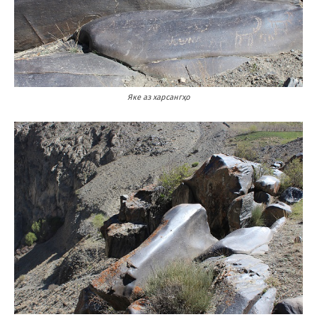
Яке аз харсангҳо