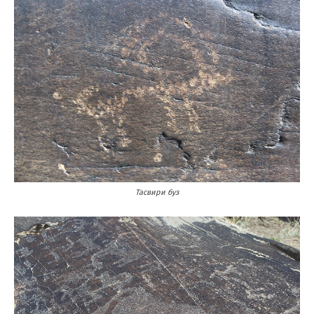
Тасвири буз