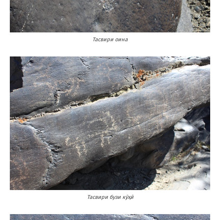
Тасвири оина
Тасвири бузи кӯҳӣ