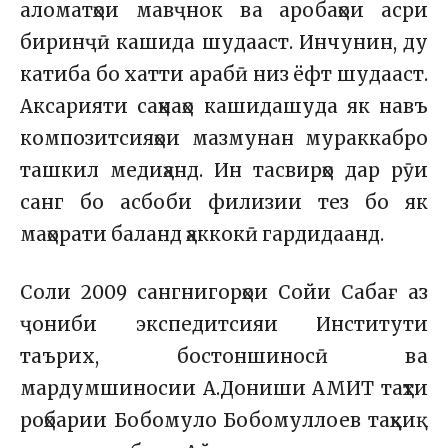
аломатҳои мавҷнок ва аробаҳои асри
биринҷӣ кашида шудааст. Инчунин, ду
катиба бо хатти арабӣ низ ёфт шудааст.
Аксарияти саҳнаҳо кашидашуда як навъ
композитсияҳои мазмунан мураккабро
ташкил медиҳанд. Ин тасвирҳо дар рӯи
санг бо асбоби филизии тез бо як
маҳорати баланд ҳаккокӣ гардидаанд.
Соли 2009 сангнигорҳои Сойи Сабағ аз
ҷониби экспедитсияи Институти
таърих, бостоншиносӣ ва
мардумшиносии А.Дониши АМИТ таҳти
роҳбарии Бобомуло Бобомуллоев таҳқиқ