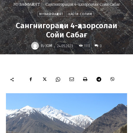
МУВАФФАҚИЯТ
Сангнигораҳои 4-ҳазорсолаи Сойи Сабағ
МУВАФФАҚИЯТ
ҲАЁТИ СОЛИМ
Сангнигораҳои 4-ҳазорсолаи
Сойи Сабағ
-
By
JOM
1111
24.05.2023
0