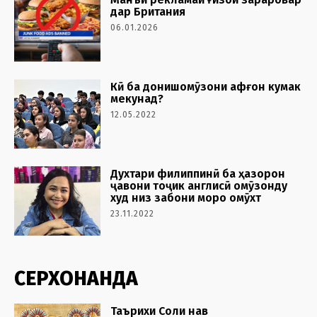
дар Британия
06.01.2026
Кӣ ба донишомӯзони афғон кумак
мекунад?
12.05.2022
Духтари филиппинӣ ба ҳазорон
ҷавони тоҷик англисӣ омӯзонду
худ низ забони моро омӯхт
23.11.2022
СЕРХОНАНДА
Таърихи Соли нав