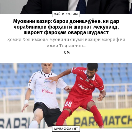
ҲАЁТИ СОЛИМ
Муовини вазир: барои донишҷӯёне, ки дар
чорабиниҳои фарҳангӣ ширкат мекунанд,
шароит фароҳам оварда шудааст
Ҳомид Ҳошимзода, муовини якуми вазири маориф ва
илми Тоҷикистон...
JOM
МУВАФФАҚИЯТ