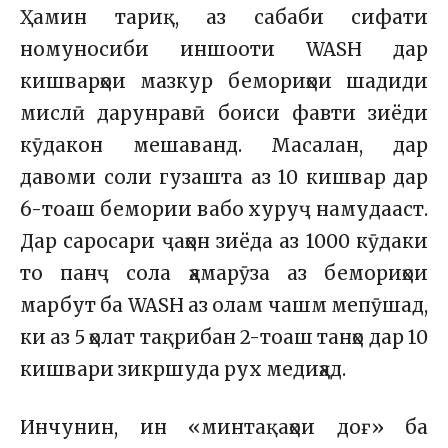
Ҳамин тариқ, аз сабаби сифати
номуносиби иншооти WASH дар
кишварҳои мазкур бемориҳои шадиди
мислӣ дарунравӣ боиси фавти зиёди
кӯдакон мешаванд. Масалан, дар
давоми соли гузашта аз 10 кишвар дар
6-тоаш бемории вабо хуруҷ намудааст.
Дар саросари ҷаҳон зиёда аз 1000 кӯдаки
то панҷ сола ҳамарӯза аз бемориҳои
марбут ба WASH аз олам чашм мепӯшад,
ки аз 5 ҳолат тақрибан 2-тоаш танҳо дар 10
кишвари зикршуда рух медиҳад.
Инчунин, ин «минтақаҳои доғ» ба