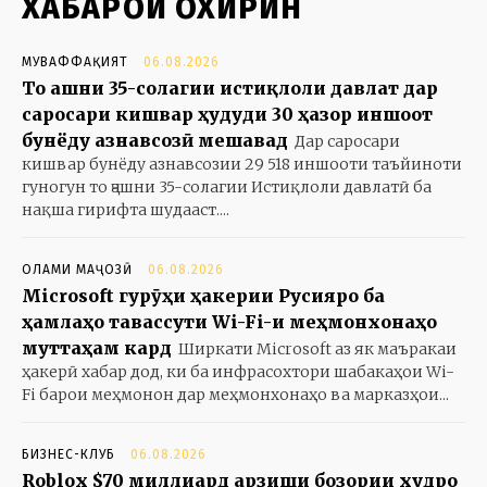
ХАБАРҲОИ ОХИРИН
МУВАФФАҚИЯТ
06.08.2026
То ҷашни 35-солагии истиқлоли давлат дар
саросари кишвар ҳудуди 30 ҳазор иншоот
бунёду азнавсозӣ мешавад
Дар саросари
кишвар бунёду азнавсозии 29 518 иншооти таъйиноти
гуногун то ҷашни 35-солагии Истиқлоли давлатӣ ба
нақша гирифта шудааст....
ОЛАМИ МАҶОЗӢ
06.08.2026
Microsoft гурӯҳи ҳакерии Русияро ба
ҳамлаҳо тавассути Wi-Fi-и меҳмонхонаҳо
муттаҳам кард
Ширкати Microsoft аз як маъракаи
ҳакерӣ хабар дод, ки ба инфрасохтори шабакаҳои Wi-
Fi барои меҳмонон дар меҳмонхонаҳо ва марказҳои...
БИЗНЕС-КЛУБ
06.08.2026
Roblox $70 миллиард арзиши бозории худро