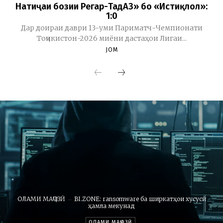
Натиҷаи бозии Регар-ТадАЗ» бо «Истиқлол»:
1:0
Дар доираи даври 13-уми Париматч-Чемпионати
Тоҷикистон-2026 миёни дастаҳои Лигаи...
JOM