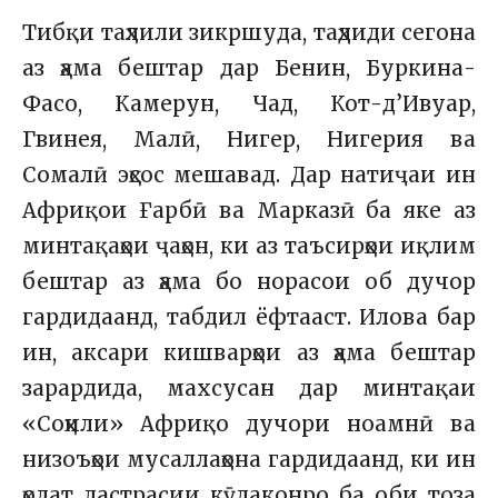
Тибқи таҳлили зикршуда, таҳдиди сегона
аз ҳама бештар дар Бенин, Буркина-
Фасо, Камерун, Чад, Кот-д’Ивуар,
Гвинея, Малӣ, Нигер, Нигерия ва
Сомалӣ эҳсос мешавад. Дар натиҷаи ин
Африқои Ғарбӣ ва Марказӣ ба яке аз
минтақаҳои ҷаҳон, ки аз таъсирҳои иқлим
бештар аз ҳама бо норасои об дучор
гардидаанд, табдил ёфтааст. Илова бар
ин, аксари кишварҳои аз ҳама бештар
зарардида, махсусан дар минтақаи
«Соҳили» Африқо дучори ноамнӣ ва
низоъҳои мусаллаҳона гардидаанд, ки ин
ҳолат дастрасии кӯдаконро ба оби тоза