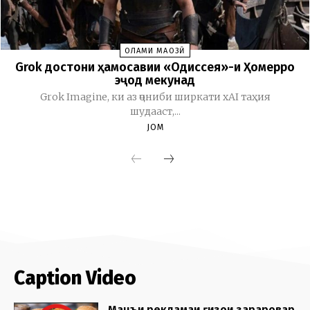
Caption Video
Манъи рекламаи ғизои зараровар