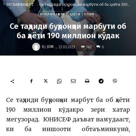
МУВАФФАҚИЯТ
Се таҳдиди буҳронҳои марбути об ба ҳаёти 190...
МУВАФФАҚИЯТ
ҲАЁТИ СОЛИМ
Се таҳдиди буҳронҳои марбути об
ба ҳаёти 190 миллион кӯдак
-
By
JOM
760
22.03.2023
0
Се таҳдиди буҳронҳои марбут ба об ҳаёти
190 миллион кӯдакро зери хатар
мегузорад. ЮНИСЕФ даъват намудааст,
ки ба иншооти обтаъминкунӣ,