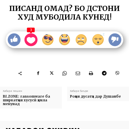
ПИСАНД ОМАД? БО ДӮСТОНИ
ХУД МУБОДИЛА КУНЕД!
3
Хабари пешин
Хабари баъди
BI.ZONE: ransomware ба
Роҳҳои дусатҳа дар Душанбе
ширкатҳои хусусӣ ҳамла
мекунад