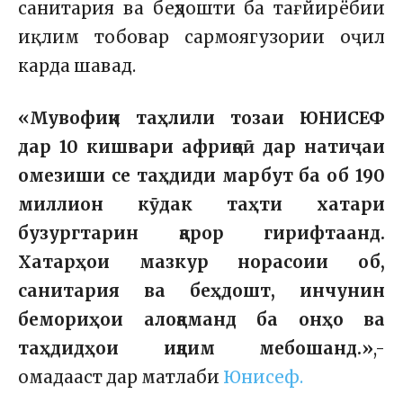
санитария ва беҳдошти ба тағйирёбии
иқлим тобовар сармоягузории оҷил
карда шавад.
«Мувофиқи таҳлили тозаи ЮНИСЕФ
дар 10 кишвари африқоӣ дар натиҷаи
омезиши се таҳдиди марбут ба об 190
миллион кӯдак таҳти хатари
бузургтарин қарор гирифтаанд.
Хатарҳои мазкур норасоии об,
санитария ва беҳдошт, инчунин
бемориҳои алоқаманд ба онҳо ва
таҳдидҳои иқлим мебошанд.»
,-
омадааст дар матлаби
Юнисеф.