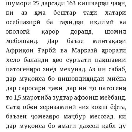
шумори 25 дарсади 163 кишварҳои ҷаҳон,
ки аз ҳама бештар таҳти хатари
осебпазирӣ ба таҳдидҳои иқлимӣ ва
экологӣ қарор доранд, шомил
мебошанд. Дар баъзе минтақаҳои
Африқои Ғарбӣ ва Марказӣ ҳарорати
хело баланди ҳаво суръати паҳншавии
патогенҳоро зиёд мекунад. Аз ин сабаб,
дар муқоиса бо нишондиҳандаи миёна
дар саросари ҷаҳон, дар ин ҷо патогенҳо
то 1,5 маротиба зудтар афзоиш меёбанд.
Сатҳи обҳои зеризаминӣ низ коҳиш ёфта,
баъзеи ҷомеаҳоро маҷбур месозад, ки
дар муқоиса бо ҳамагӣ даҳ сол қабл ду