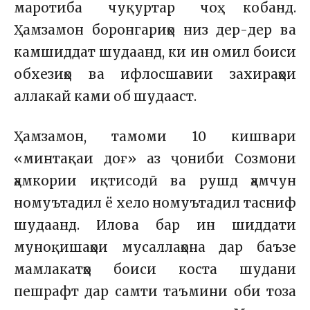
маротиба чуқуртар чоҳ кобанд.
Ҳамзамон боронгариҳо низ дер-дер ва
камшиддат шудаанд, ки ин омил боиси
обхезиҳо ва ифлосшавии захираҳои
аллакай ками об шудааст.
Ҳамзамон, тамоми 10 кишвари
«минтақаи доғ» аз ҷониби Созмони
ҳамкории иқтисодӣ ва рушд ҳамчун
номуътадил ё хело номуътадил тасниф
шудаанд. Илова бар ин шиддати
муноқишаҳои мусаллаҳона дар баъзе
мамлакатҳо боиси коста шудани
пешрафт дар самти таъмини оби тоза