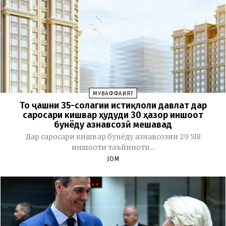
МУВАФФАҚИЯТ
То ҷашни 35-солагии истиқлоли давлат дар
саросари кишвар ҳудуди 30 ҳазор иншоот
бунёду азнавсозӣ мешавад
Дар саросари кишвар бунёду азнавсозии 29 518
иншооти таъйиноти...
JOM