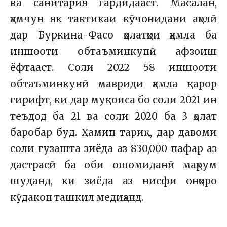
ва санитария гардидааст. Масалан,
ҳамчун як тактикаи кӯчонидани аҳолӣ
дар Буркина-Фасо ҳолатҳои ҳамла ба
иншооти обтаъминкунӣ афзоиш
ёфтааст. Соли 2022 58 иншооти
обтаъминкунӣ мавриди ҳамла қарор
гирифт, ки дар муқоиса бо соли 2021 ин
теъдод ба 21 ва соли 2020 ба 3 ҳолат
баробар буд. Ҳамин тариқ, дар давоми
соли гузашта зиёда аз 830,000 нафар аз
дастрасӣ ба оби ошомиданӣ маҳрум
шуданд, ки зиёда аз нисфи онҳоро
кӯдакон ташкил медиҳанд.