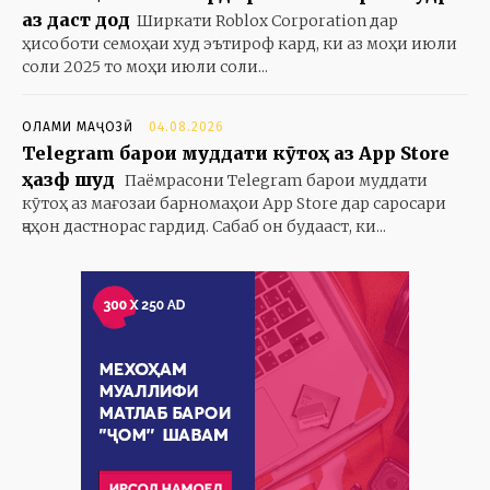
аз даст дод
Ширкати Roblox Corporation дар
ҳисоботи семоҳаи худ эътироф кард, ки аз моҳи июли
соли 2025 то моҳи июли соли...
ОЛАМИ МАҶОЗӢ
04.08.2026
Telegram барои муддати кӯтоҳ аз App Store
ҳазф шуд
Паёмрасони Telegram барои муддати
кӯтоҳ аз мағозаи барномаҳои App Store дар саросари
ҷаҳон дастнорас гардид. Сабаб он будааст, ки...