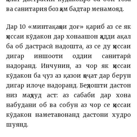
ва санитария боз ҳам бадтар менамояд.
Дар 10 «минтақаҳои доғ» қариб аз се як
ҳиссаи кӯдакон дар хонаашон ҳадди ақал
ба об дастрасӣ надошта, аз се ду ҳиссаи
дигар иншооти оддии санитарӣ
надоранд. Инчунин, аз чор як ҳиссаи
кӯдакон ба ҷуз аз қазои ҳоҷат дар берун
дигар илоҷе надоранд. Беҳдошти дастон
низ маҳдуд аст: аз сабаби дар хона
набудани об ва собун аз чор се ҳиссаи
кӯдакон наметавонанд дастони худро
шуянд.