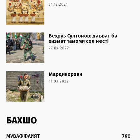
31.12.2021
Беҳрӯз Султонов: даъват ба
хизмат тамоми сол нест!
27.04.2022
Мардикорзан
11.03.2022
БАХШҲО
МУВАФФАҚИЯТ
790