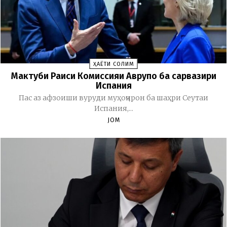
ҲАЁТИ СОЛИМ
Мактуби Раиси Комиссияи Аврупо ба сарвазири
Испания
Пас аз афзоиши вуруди муҳоҷирон ба шаҳри Сеутаи
Испания,...
JOM