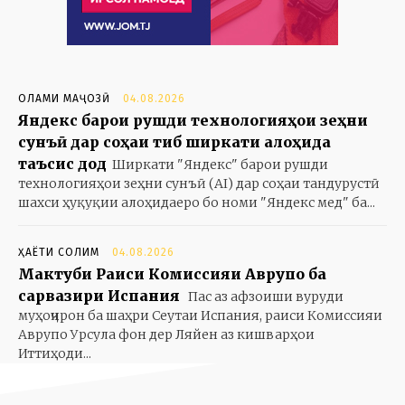
ОЛАМИ МАҶОЗӢ
04.08.2026
Яндекс барои рушди технологияҳои зеҳни
сунъӣ дар соҳаи тиб ширкати алоҳида
таъсис дод
Ширкати "Яндекс" барои рушди
технологияҳои зеҳни сунъӣ (AI) дар соҳаи тандурустӣ
шахси ҳуқуқии алоҳидаеро бо номи "Яндекс мед" ба...
ҲАЁТИ СОЛИМ
04.08.2026
Мактуби Раиси Комиссияи Аврупо ба
сарвазири Испания
Пас аз афзоиши вуруди
муҳоҷирон ба шаҳри Сеутаи Испания, раиси Комиссияи
Аврупо Урсула фон дер Ляйен аз кишварҳои
Иттиҳоди...