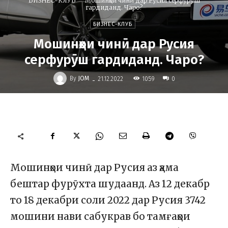
БИЗНЕС-КЛУБ
Мошинҳои чинӣ дар Русия серфурӯш
гардиданд. Чаро?
БИЗНЕС-КЛУБ
Мошинҳои чинӣ дар Русия
серфурӯш гардиданд. Чаро?
-
By
JOM
1059
21.12.2022
0
Мошинҳои чинӣ дар Русия аз ҳама
бештар фурӯхта шудаанд. Аз 12 декабр
то 18 декабри соли 2022 дар Русия 3742
мошини нави сабукрав бо тамғаҳои