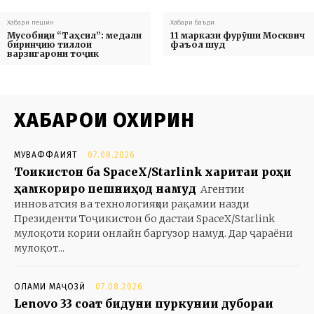
Хабари пешин
Хабари баъди
Мусобиқаи “Таҳсил”: медали
11 маркази фурӯши Москвич
биринҷию тиллои
фаъол шуд
варзигарони тоҷик
ХАБАРҲОИ ОХИРИН
МУВАФФАҚИЯТ
07.08.2026
Тоҷикистон ба SpaceX/Starlink харитаи роҳи
ҳамкориро пешниҳод намуд
Агентии
инноватсия ва технологияҳои рақамии назди
Президенти Тоҷикистон бо дастаи SpaceX/Starlink
мулоқоти кории онлайн баргузор намуд. Дар ҷараёни
мулоқот...
ОЛАМИ МАҶОЗӢ
07.08.2026
Lenovo 33 соат бидуни пуркунии дубораи