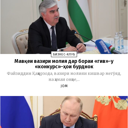
БИЗНЕС-КЛУБ
Мавқеи вазири молия дар бораи «гив»-у
«конкурс»-ҳои бурднок
Файзиддин Қаҳҳорзода, вазири молияи кишвар мегӯяд,
на ҳамаи онҳое,...
JOM