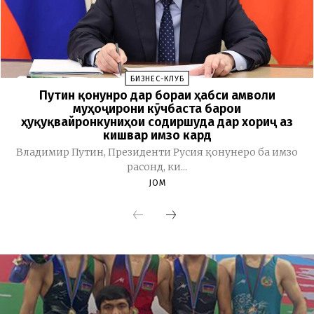
БИЗНЕС-КЛУБ
Путин қонунро дар бораи ҳабси амволи
муҳоҷирони кӯчбаста барои
ҳуқуқвайронкуниҳои содиршуда дар хориҷ аз
кишвар имзо кард
Владимир Путин, Президенти Русия қонунеро ба имзо
расонд, ки...
JOM