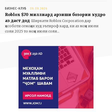
БИЗНЕС-КЛУБ
06.08.2026
Roblox $70 миллиард арзиши бозории худро
аз даст дод
Ширкати Roblox Corporation дар
ҳисоботи семоҳаи худ эътироф кард, ки аз моҳи июли
соли 2025 то моҳи июли соли...