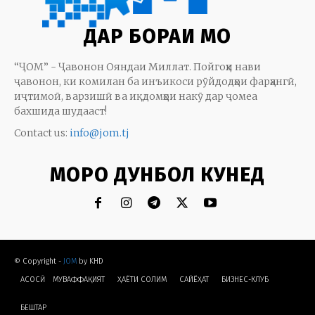
ДАР БОРАИ МО
“ҶОМ” - Ҷавонон Ояндаи Миллат. Пойгоҳи нави
ҷавонон, ки комилан ба инъикоси рӯйдодҳои фарҳангӣ,
иҷтимоӣ, варзишӣ ва иқдомҳои накӯ дар ҷомеа
бахшида шудааст!
Contact us:
info@jom.tj
МОРО ДУНБОЛ КУНЕД
© Copyright -
JOM
by KHD
АСОСӢ
МУВАФФАҚИЯТ
ҲАЁТИ СОЛИМ
CАЙЁҲАТ
БИЗНЕС-КЛУБ
БЕШТАР