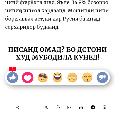
чинӣ фурӯхта шуд. Яъне, 34,8% бозорро
чиниҳо ишғол кардаанд. Мошинҳои чинӣ
бори аввал аст, ки дар Русия ба ин ҳад
серхаридор будаанд.
ПИСАНД ОМАД? БО ДӮСТОНИ
ХУД МУБОДИЛА КУНЕД!
1