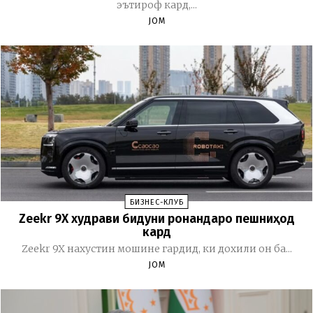
эътироф кард,...
JOM
БИЗНЕС-КЛУБ
Zeekr 9X худрави бидуни ронандаро пешниҳод
кард
Zeekr 9X нахустин мошине гардид, ки дохили он ба...
JOM