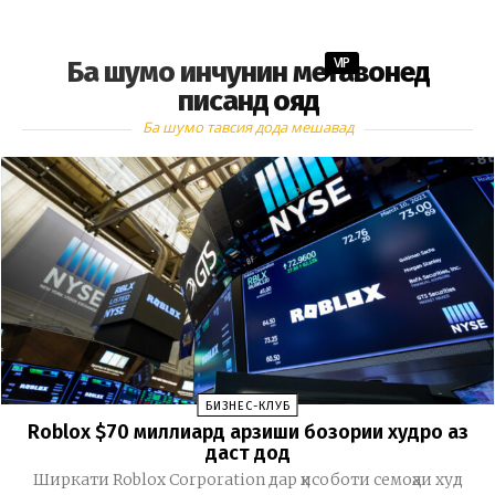
VIP
Ба шумо инчунин метавонед
писанд ояд
Ба шумо тавсия дода мешавад
БИЗНЕС-КЛУБ
Roblox $70 миллиард арзиши бозории худро аз
даст дод
Ширкати Roblox Corporation дар ҳисоботи семоҳаи худ