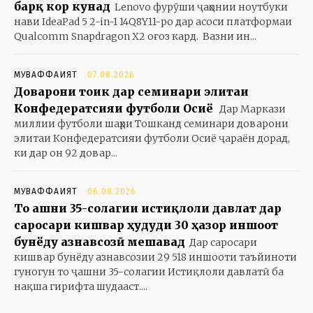
барқ кор кунад
Lenovo фурӯши ҷаҳонии ноутбуки
нави IdeaPad 5 2-in-1 14Q8Y11-ро дар асоси платформаи
Qualcomm Snapdragon X2 оғоз кард. Вазни ин...
МУВАФФАҚИЯТ
07.08.2026
Доварони тоҷик дар семинари элитаи
Конфедератсияи футболи Осиё
Дар Маркази
миллии футболи шаҳри Тошканд семинари доварони
элитаи Конфедератсияи футболи Осиё ҷараён дорад,
ки дар он 92 довар...
МУВАФФАҚИЯТ
06.08.2026
То ҷашни 35-солагии истиқлоли давлат дар
саросари кишвар ҳудуди 30 ҳазор иншоот
бунёду азнавсозӣ мешавад
Дар саросари
кишвар бунёду азнавсозии 29 518 иншооти таъйиноти
гуногун то ҷашни 35-солагии Истиқлоли давлатӣ ба
нақша гирифта шудааст....