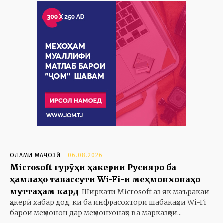
ОЛАМИ МАҶОЗӢ
06.08.2026
Microsoft гурӯҳи ҳакерии Русияро ба
ҳамлаҳо тавассути Wi-Fi-и меҳмонхонаҳо
муттаҳам кард
Ширкати Microsoft аз як маъракаи
ҳакерӣ хабар дод, ки ба инфрасохтори шабакаҳои Wi-Fi
барои меҳмонон дар меҳмонхонаҳо ва марказҳои...