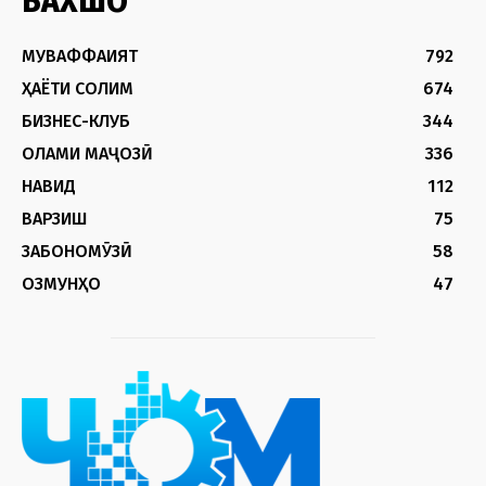
БАХШҲО
МУВАФФАҚИЯТ
792
ҲАЁТИ СОЛИМ
674
БИЗНЕС-КЛУБ
344
ОЛАМИ МАҶОЗӢ
336
НАВИД
112
ВАРЗИШ
75
ЗАБОНОМӮЗӢ
58
ОЗМУНҲО
47