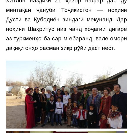
Хатлон наздики 21 ҳазор нафар дар ду
минтақаи ҷануби Тоҷикистон — ноҳияи
Дӯстӣ ва Қубодиён зиндагӣ мекунанд. Дар
ноҳияи Шаҳритус низ чанд хоҷагии дигаре
аз туркменҳо ба сар м ебаранд, вале омори
дақиқи онҳо расман зикр рӯйи даст нест.