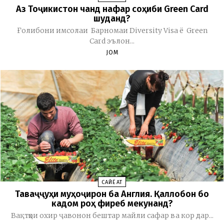
Аз Тоҷикистон чанд нафар соҳиби Green Card
шуданд?
Ғолибони имсолаи Барномаи Diversity Visa ё Green
Card эълон...
JOM
CАЙЁҲАТ
Таваҷҷуҳи муҳоҷирон ба Англия. Қаллобон бо
кадом роҳ фиреб мекунанд?
Вақтҳои охир ҷавонон бештар майли сафар ва кор дар...