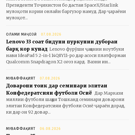
Президенти Тоҷикистон бо дастаи SpaceX/Starlink
мулоқоти кории онлайн баргузор намуд. Дар ҷараёни
мулоқот...
ОЛАМИ МАҶОЗӢ
07.08.2026
Lenovo 33 соат бидуни пуркунии дубораи
барқ кор кунад
Lenovo фурӯши ҷаҳонии ноутбуки
нави IdeaPad 5 2-in-1 14Q8Y11-ро дар асоси платформаи
Qualcomm Snapdragon X2 оғоз кард. Вазни ин...
МУВАФФАҚИЯТ
07.08.2026
Доварони тоҷик дар семинари элитаи
Конфедератсияи футболи Осиё
Дар Маркази
миллии футболи шаҳри Тошканд семинари доварони
элитаи Конфедератсияи футболи Осиё ҷараён дорад,
ки дар он 92 довар...
МУВАФФАҚИЯТ
06.08.2026