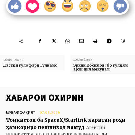
Хабари пешин
Хабари баъди
Дастҳои гулофари Гулнамо
Эркин Қосимов: бо гулҳоям
арзи дил мекунам
ХАБАРҲОИ ОХИРИН
МУВАФФАҚИЯТ
07.08.2026
Тоҷикистон ба SpaceX/Starlink харитаи роҳи
ҳамкориро пешниҳод намуд
Агентии
инноватсия ва технологияҳои рақамии назди