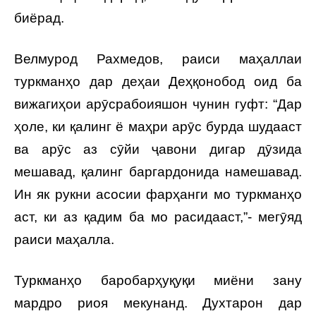
биёрад.
Велмурод Рахмедов, раиси маҳаллаи
туркманҳо дар деҳаи Деҳқонобод оид ба
вижагиҳои арӯсрабоияшон чунин гуфт: “Дар
ҳоле, ки қалинг ё маҳри арӯс бурда шудааст
ва арӯс аз сӯйи ҷавони дигар дӯзида
мешавад, қалинг баргардонида намешавад.
Ин як рукни асосии фарҳанги мо туркманҳо
аст, ки аз қадим ба мо расидааст,”- мегӯяд
раиси маҳалла.
Туркманҳо баробарҳуқуқи миёни зану
мардро риоя мекунанд. Духтарон дар