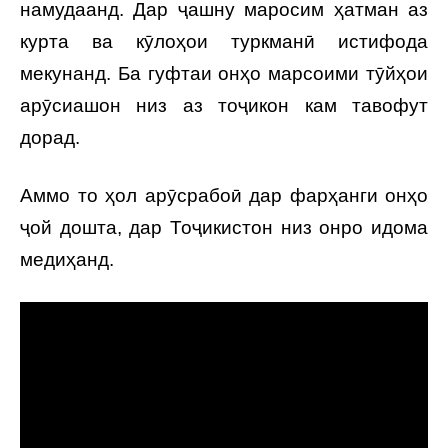
намудаанд. Дар ҷашну маросим ҳатман аз
курта ва кӯлоҳои туркманӣ истифода
мекунанд. Ба гуфтаи онҳо марсоими тӯйҳои
арӯсиашон низ аз тоҷикон кам тавофут
дорад.
Аммо то ҳол арӯсрабоӣ дар фарҳанги онҳо
ҷой дошта, дар Тоҷикистон низ онро идома
медиҳанд.