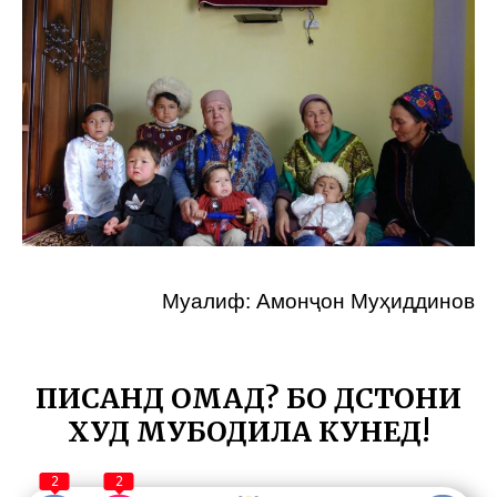
Муалиф: Амонҷон Муҳиддинов
ПИСАНД ОМАД? БО ДӮСТОНИ
ХУД МУБОДИЛА КУНЕД!
2
2