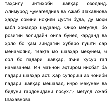
таҳсилу интихоби шавҳар озоданд.
Алимурод Ҷумагелдиев ва Ажаб Шахавнова
ҳарду сокини ноҳияи Дӯстӣ буда, ду моҳи
қабл хонадор шудаанд. Онҳо мегӯянд, бо
розигии волидайн оила бунёд карданд ва
ҳоло бо ҳам зиндагии хуберо пушти сар
менамоянд. “Вақте мо шавҳар мекунем, 6
сол бо падари шавҳар, яъне хусур гап
намезанем. Ин маънои эҳтиром нисбат ба
падари шавҳар аст. Ҳар супориш аз ҷониби
падари шавҳар мешавад, иҷро мекунем ва
бидуни гардонидани посух.”,- мегӯяд Ажаб
Шахавнова