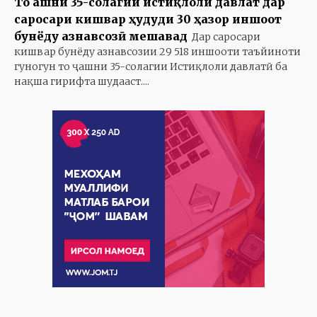
То ҷашни 35-солагии истиқлоли давлат дар
саросари кишвар ҳудуди 30 ҳазор иншоот
бунёду азнавсозӣ мешавад
Дар саросари
кишвар бунёду азнавсозии 29 518 иншооти таъйиноти
гуногун то ҷашни 35-солагии Истиқлоли давлатӣ ба
нақша гирифта шудааст....