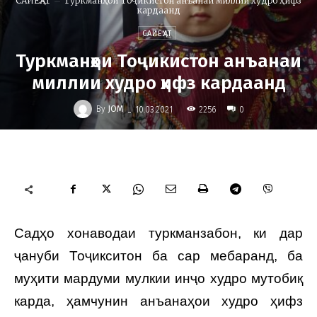
CАЙЁҲАТ
Туркманҳои Тоҷикистон анъанаи миллии худро ҳифз
кардаанд
CАЙЁҲАТ
Туркманҳои Тоҷикистон анъанаи
миллии худро ҳифз кардаанд
-
By
JOM
2256
10.03.2021
0
Садҳо хонаводаи туркманзабон, ки дар
ҷануби Тоҷикситон ба сар мебаранд, ба
муҳити мардуми мулкии инҷо худро мутобиқ
карда, ҳамчунин анъанаҳои худро ҳифз