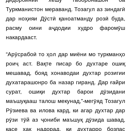
Туркманистон мераванд. Тозагул аз зиндагӣ
дар ноҳияи Дӯстӣ қаноатманду розӣ буда,
расму оини аҷдодии худро фаромӯш
накардааст.
“Арӯсрабоӣ то ҳол дар миёни мо туркманҳо
роиҷ аст. Вақте писар бо духтаре ошиқ
мешавад, бояд хонаводаи духтар розигии
духатарашонро ба назар гиранд. Дар ғайри
сурат, ошиқи духтар барои дӯзидани
маъшуқааш талош мекунад,”-мегӯяд Тозагул
Рӯзиева ва илова кард, ки агар духтар дар
рӯзи тӯй аз ҷониби маъшуқ дӯзида шавад,
касе ҳақ надорад, ки духтарро бозпас