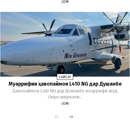
JOM
CАЙЁҲАТ
Муаррифии ҳавопаймои L410 NG дар Душанбе
Ҳавопаймои L410 NG дар Душанбе муаррифӣ шуд.
Онро ширкати...
JOM