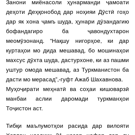
Занони миёнасоли ҳунарманди ҷамоати
деҳоти Деҳқонобод дар ноҳияи Дӯстӣ гоҳо
дар як хона ҷамъ шуда, ҳунари дӯзандагию
бофандагиро ба ҷавондухтарон
меомӯзонанд. “Нақшу нигорҳое, ки дар
куртаҳои мо дида мешавад, бо мошинаҳои
махсус дӯхта шуда, дастурхоне, ки аз пашми
уштур омода мешавад, аз Туркманистон ба
дасти мо мерасад”,-гуфт Ажаб Шахавнова.
Муҳоҷирати меҳнатӣ ва соҳаи кишоварзӣ
манбаи аслии даромади туркманҳои
Тоҷистон аст.
Тибқи маълумотҳои расида дар вилояти