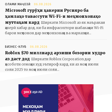
ОЛАМИ МАҶОЗӢ
06.08.2026
Microsoft гурӯҳи ҳакерии Русияро ба
ҳамлаҳо тавассути Wi-Fi-и меҳмонхонаҳо
муттаҳам кард
Ширкати Microsoft аз як маъракаи
ҳакерӣ хабар дод, ки ба инфрасохтори шабакаҳои Wi-Fi
барои меҳмонон дар меҳмонхонаҳо ва марказҳои...
БИЗНЕС-КЛУБ
06.08.2026
Roblox $70 миллиард арзиши бозории худро
аз даст дод
Ширкати Roblox Corporation дар
ҳисоботи семоҳаи худ эътироф кард, ки аз моҳи июли
соли 2025 то моҳи июли соли...