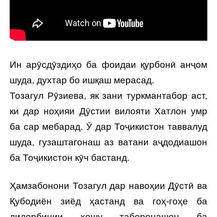
Ин арӯсдӯздиҳо ба фоидаи қурбонӣ анҷом
шуда, духтар бо ишқаш мерасад.
Тозагул Рӯзиева, як зани туркмантабор аст,
ки дар ноҳияи Дӯстии вилояти Хатлон умр
ба сар мебарад. Ӯ дар Тоҷикистон таввалуд
шуда, гузаштагонаш аз ватани аҷдодиашон
ба Тоҷикистон кӯч бастанд.
Ҳамзабонони Тозагул дар навоҳии Дӯстӣ ва
Қубодиён зиёд ҳастанд ва гоҳ-гоҳе ба
дидорбинии хешу таборонашон ба