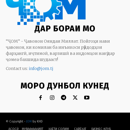
ДАР БОРАИ МО
“ҶОМ” - Ҷавонон Ояндаи Миллат. Пойгоҳи нави
ҷавонон, ки комилан ба инъикоси рӯйдодҳои
фарҳангӣ, иҷтимоӣ, варзишӣ ва иқдомҳои накӯ дар
ҷомеа бахшида шудааст!
Contact us:
info@jom.tj
МОРО ДУНБОЛ КУНЕД
© Copyright -
JOM
by KHD
АСОСӢ
МУВАФФАҚИЯТ
ҲАЁТИ СОЛИМ
CАЙЁҲАТ
БИЗНЕС-КЛУБ