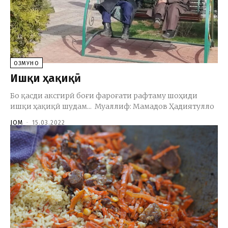
ОЗМУНҲО
Ишқи ҳақиқӣ
Бо қасди аксгирӣ боғи фароғати рафтаму шоҳиди
ишқи ҳақиқӣ шудам... Муаллиф: Мамадов Ҳадиятулло
JOM
-
15.03.2022