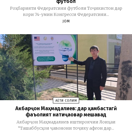
футбол
Роҳбарияти Федератсияи футболи Тоҷикистон дар
кори 74-умин Конгресси Федератсияи...
JOM
ҲАЁТИ СОЛИМ
Акбарҷон Маҳмадалиев: дар ҳамбастагӣ
фаъолият натиҷаовар мешавад
Акбарҷон Маҳмадалиев иштирокчии Лоиҳаи
“Ташаббусҳои ҷавонони тоҷику афғон дар...