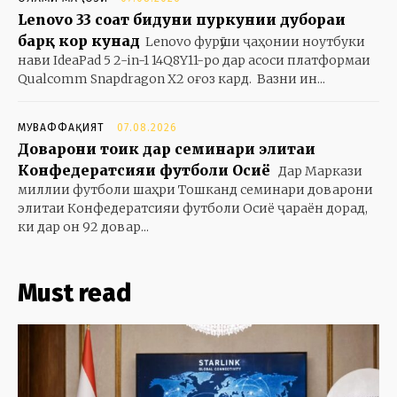
Lenovo 33 соат бидуни пуркунии дубораи
барқ кор кунад
Lenovo фурӯши ҷаҳонии ноутбуки
нави IdeaPad 5 2-in-1 14Q8Y11-ро дар асоси платформаи
Qualcomm Snapdragon X2 оғоз кард. Вазни ин...
МУВАФФАҚИЯТ
07.08.2026
Доварони тоҷик дар семинари элитаи
Конфедератсияи футболи Осиё
Дар Маркази
миллии футболи шаҳри Тошканд семинари доварони
элитаи Конфедератсияи футболи Осиё ҷараён дорад,
ки дар он 92 довар...
Must read