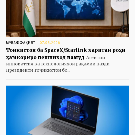
МУВАФФАҚИЯТ
07.08.2026
Тоҷикистон ба SpaceX/Starlink харитаи роҳи
ҳамкориро пешниҳод намуд
Агентии
инноватсия ва технологияҳои рақамии назди
Президенти Тоҷикистон бо...