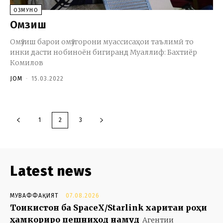
ОЗМУНҲО
Омӯзиш
Омӯзиш барои омӯзгорони муассисаҳои таълимӣ то
инки дасти нобиноён бигиранд Муаллиф: Бахтиёр
Комилов
JOM
-
15.03.2022
1
2
3
Latest news
МУВАФФАҚИЯТ
07.08.2026
Тоҷикистон ба SpaceX/Starlink харитаи роҳи
ҳамкориро пешниҳод намуд
Агентии