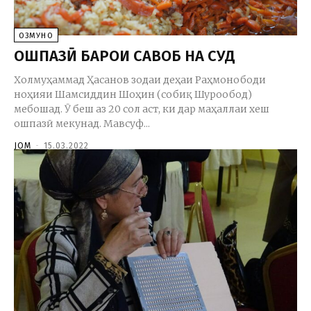
ОЗМУНҲО
ОШПАЗӢ БАРОИ САВОБ НА СУД
Холмуҳаммад Ҳасанов зодаи деҳаи Раҳмонободи
ноҳияи Шамсиддин Шоҳин (собиқ Шурообод)
мебошад. Ӯ беш аз 20 сол аст, ки дар маҳаллаи хеш
ошпазӣ мекунад. Мавсуф...
JOM
-
15.03.2022