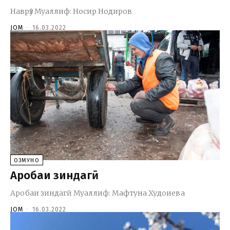
Наврӯз Муаллиф: Носир Нодиров
JOM
-
16.03.2022
ОЗМУНҲО
Аробаи зиндагӣ
Аробаи зиндагӣ Муаллиф: Мафтуна Худоиева
JOM
-
16.03.2022