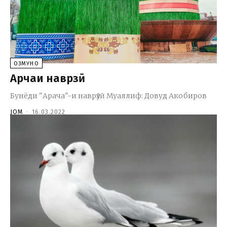
ОЗМУНҲО
Арчаи наврӯзӣ
Бунёди "Арача"-и наврӯзӣ Муаллиф: Довуд Акобиров
JOM
-
16.03.2022