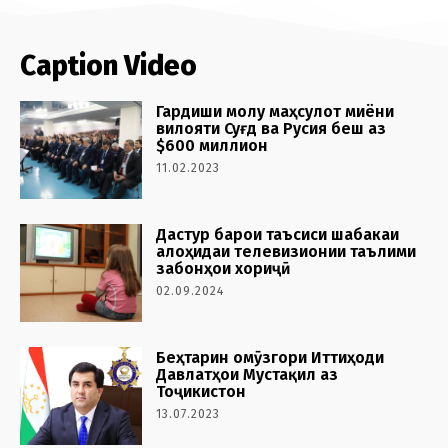
Caption Video
Гардиши молу маҳсулот миёни
вилояти Суғд ва Русия беш аз
$600 миллион
11.02.2023
Дастур барои таъсиси шабакаи
алоҳидаи телевизионии таълими
забонҳои хориҷӣ
02.09.2024
Беҳтарин омӯзгори Иттиҳоди
Давлатҳои Мустақил аз
Тоҷикистон
13.07.2023