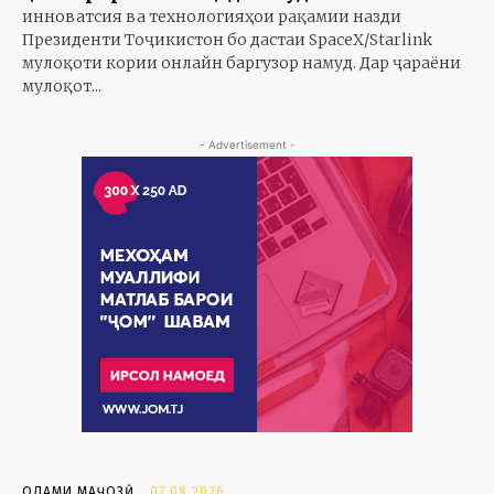
инноватсия ва технологияҳои рақамии назди
Президенти Тоҷикистон бо дастаи SpaceX/Starlink
мулоқоти кории онлайн баргузор намуд. Дар ҷараёни
мулоқот...
- Advertisement -
ОЛАМИ МАҶОЗӢ
07.08.2026