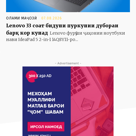
ОЛАМИ МАҶОЗӢ
07.08.2026
Lenovo 33 соат бидуни пуркунии дубораи
барқ кор кунад
Lenovo фурӯши ҷаҳонии ноутбуки
нави IdeaPad 5 2-in-1 14Q8Y11-ро...
- Advertisement -