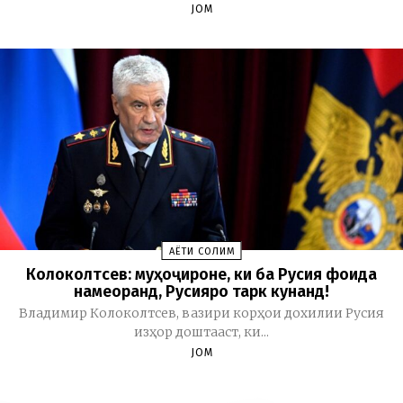
JOM
ҲАЁТИ СОЛИМ
Колоколтсев: муҳоҷироне, ки ба Русия фоида
намеоранд, Русияро тарк кунанд!
Владимир Колоколтсев, вазири корҳои дохилии Русия
изҳор доштааст, ки...
JOM