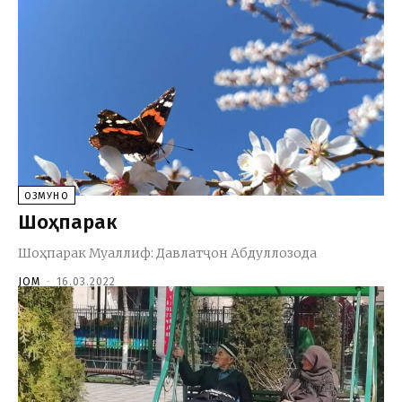
ОЗМУНҲО
Шоҳпарак
Шоҳпарак Муаллиф: Давлатҷон Абдуллозода
JOM
-
16.03.2022