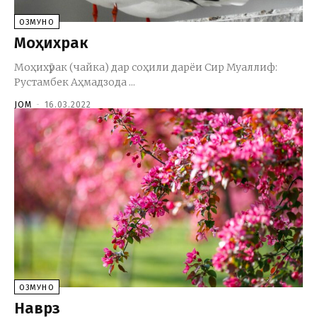
ОЗМУНҲО
Моҳихӯрак
Моҳихӯрак (чайка) дар соҳили дарёи Сир Муаллиф:
Рустамбек Аҳмадзода ...
JOM
-
16.03.2022
ОЗМУНҲО
Наврӯз