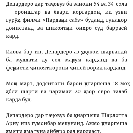
Депардеро дар таҷовуз ба занони 54 ва 34-сола
— ороишгар ва ёвари коргардон, ки узви
гурӯҳи филми «Пардаҳои сабз» буданд, гунаҳкор
донистанд ва шикоятҳои онҳоро суд баррасӣ
кард.
Илова бар ин, Депардеро аз ҳуқуқoи шаҳрвандӣ
ба муддати ду сол маҳрум карданд ва ба
феҳристи ҷинояткорони ҷинсӣ ворид карданд.
Моҳи март, додситонӣ барои ҳунарпеша 18 моҳ
ҳабси шартӣ ва ҷаримаи 20 ҳазор евро талаб
карда буд.
Депардеро дар таҷовуз ба ҳунарпеша Шарлотта
Арну низ гумонбар мекунанд. Аммо ҳунарпеша
ҳамеша ҳама гуна айбҳоро рад кардааст.