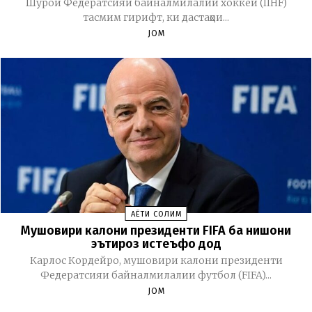
Шӯрои Федератсияи байналмилалии хоккей (IIHF)
тасмим гирифт, ки дастаҳои...
JOM
ҲАЁТИ СОЛИМ
Мушовири калони президенти FIFA ба нишони
эътироз истеъфо дод
Карлос Кордейро, мушовири калони президенти
Федератсияи байналмилалии футбол (FIFA)...
JOM