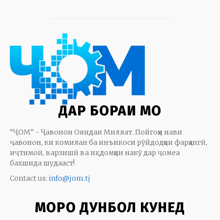
ДАР БОРАИ МО
“ҶОМ” - Ҷавонон Ояндаи Миллат. Пойгоҳи нави
ҷавонон, ки комилан ба инъикоси рӯйдодҳои фарҳангӣ,
иҷтимоӣ, варзишӣ ва иқдомҳои накӯ дар ҷомеа
бахшида шудааст!
Contact us:
info@jom.tj
МОРО ДУНБОЛ КУНЕД