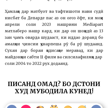
Ҳамлаҳо дар матбуот ва тафтишоти нави судӣ
нисбат ба Депарде пас аз он оғоз ёфт, ки моҳи
апрели соли 2023 нашрияи Mediapart
матлаберо нашр кард, ки дар он шоҳидӣ аз 13
зан ҷамъ оварда шудааст, ки иддао доранд бо
амалҳои ҷинсии ҳунарпеша рӯ ба рӯ шудаанд.
Сухан дар бораи ҳодисаҳое меравад, ки дар
майдонҳои сабти 11 филм ва силсилафилмҳо дар
соли 2004 то 2022 рух додаанд.
ПИСАНД ОМАД? БО ДӮСТОНИ
ХУД МУБОДИЛА КУНЕД!