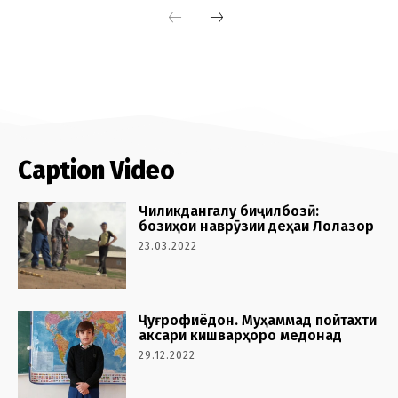
Caption Video
Чиликдангалу биҷилбозӣ:
бозиҳои наврӯзии деҳаи Лолазор
23.03.2022
Ҷуғрофиёдон. Муҳаммад пойтахти
аксари кишварҳоро медонад
29.12.2022