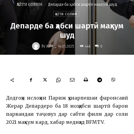
ҲАЁТИ СОЛИМ
Депарде ба ҳабси шартӣ маҳкум шуд
ҲАЁТИ СОЛИМ
Депарде ба ҳабси шартӣ маҳкум
шуд
-
By
JOM
446
14.05.2025
0
Додгоҳи ислоҳии Париж ҳунарпешаи фаронсавӣ
Жерар Депардеро ба 18 моҳ ҳабси шартӣ барои
парвандаи таҷовуз дар сабти филм дар соли
2021 маҳкум кард, хабар медиҳад BFMTV.