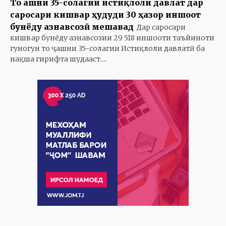
То ҷашни 35-солагии истиқлоли давлат дар
саросари кишвар ҳудуди 30 ҳазор иншоот
бунёду азнавсозӣ мешавад
Дар саросари
кишвар бунёду азнавсозии 29 518 иншооти таъйиноти
гуногун то ҷашни 35-солагии Истиқлоли давлатӣ ба
нақша гирифта шудааст....