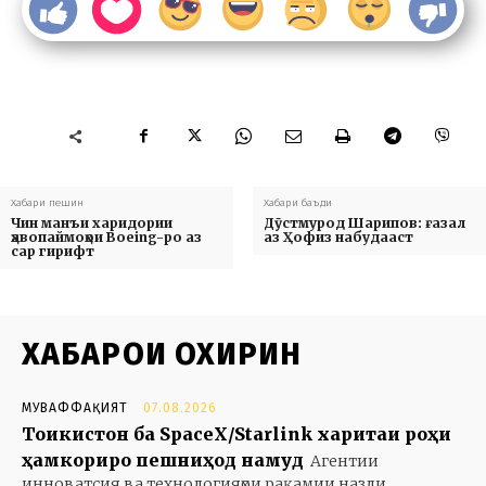
Хабари пешин
Хабари баъди
Чин манъи харидории
Дӯстмурод Шарипов: ғазал
ҳавопаймоҳои Boeing-ро аз
аз Ҳофиз набудааст
сар гирифт
ХАБАРҲОИ ОХИРИН
МУВАФФАҚИЯТ
07.08.2026
Тоҷикистон ба SpaceX/Starlink харитаи роҳи
ҳамкориро пешниҳод намуд
Агентии
инноватсия ва технологияҳои рақамии назди