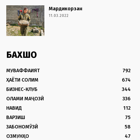
Мардикорзан
11.03.2022
БАХШҲО
МУВАФФАҚИЯТ
792
ҲАЁТИ СОЛИМ
674
БИЗНЕС-КЛУБ
344
ОЛАМИ МАҶОЗӢ
336
НАВИД
112
ВАРЗИШ
75
ЗАБОНОМӮЗӢ
58
ОЗМУНҲО
47