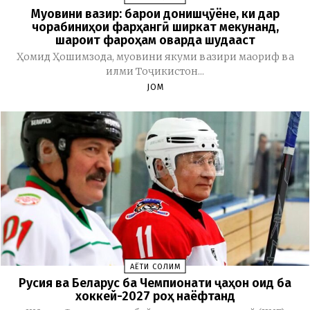
Муовини вазир: барои донишҷӯёне, ки дар
чорабиниҳои фарҳангӣ ширкат мекунанд,
шароит фароҳам оварда шудааст
Ҳомид Ҳошимзода, муовини якуми вазири маориф ва
илми Тоҷикистон...
JOM
ҲАЁТИ СОЛИМ
Русия ва Беларус ба Чемпионати ҷаҳон оид ба
хоккей-2027 роҳ наёфтанд