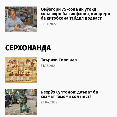
Омӯзгори 75-сола як утоқи
хонаашро ба синфхона, дигареро
ба китобхона табдил додааст
01.11.2022
СЕРХОНАНДА
Таърихи Соли нав
31.12.2021
Беҳрӯз Султонов: даъват ба
хизмат тамоми сол нест!
27.04.2022