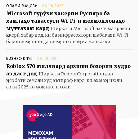
ОЛАМИ МАҶОЗӢ
06.08.2026
Microsoft гурӯҳи ҳакерии Русияро ба
ҳамлаҳо тавассути Wi-Fi-и меҳмонхонаҳо
муттаҳам кард
Ширкати Microsoft аз як маъракаи
ҳакерӣ хабар дод, ки ба инфрасохтори шабакаҳои Wi-Fi
барои меҳмонон дар меҳмонхонаҳо ва марказҳои...
БИЗНЕС-КЛУБ
06.08.2026
Roblox $70 миллиард арзиши бозории худро
аз даст дод
Ширкати Roblox Corporation дар
ҳисоботи семоҳаи худ эътироф кард, ки аз моҳи июли
соли 2025 то моҳи июли соли...