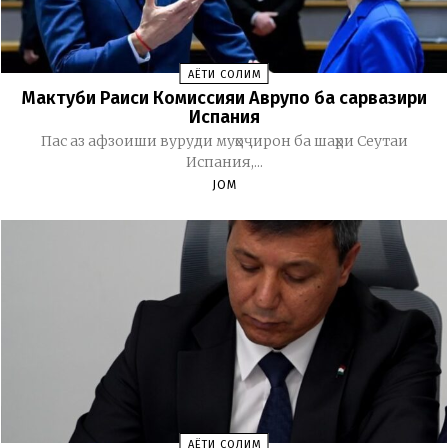
ҲАЁТИ СОЛИМ
Мактуби Раиси Комиссияи Аврупо ба сарвазири
Испания
Пас аз афзоиши вуруди муҳоҷирон ба шаҳри Сеутаи
Испания,...
JOM
ҲАЁТИ СОЛИМ