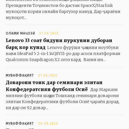
Президенти Тоҷикистон бо дастаи SpaceX/Starlink
мулоқоти кории онлайн баргузор намуд. Дар ҷараёни
мулоқот...
ОЛАМИ МАҶОЗӢ
07.08.2026
Lenovo 33 соат бидуни пуркунии дубораи
барқ кор кунад
Lenovo фурӯши ҷаҳонии ноутбуки
нави IdeaPad 5 2-in-1 14Q8Y11-ро дар асоси платформаи
Qualcomm Snapdragon X2 оғоз кард. Вазни ин...
МУВАФФАҚИЯТ
07.08.2026
Доварони тоҷик дар семинари элитаи
Конфедератсияи футболи Осиё
Дар Маркази
миллии футболи шаҳри Тошканд семинари доварони
элитаи Конфедератсияи футболи Осиё ҷараён дорад,
ки дар он 92 довар...
МУВАФФАҚИЯТ
06.08.2026