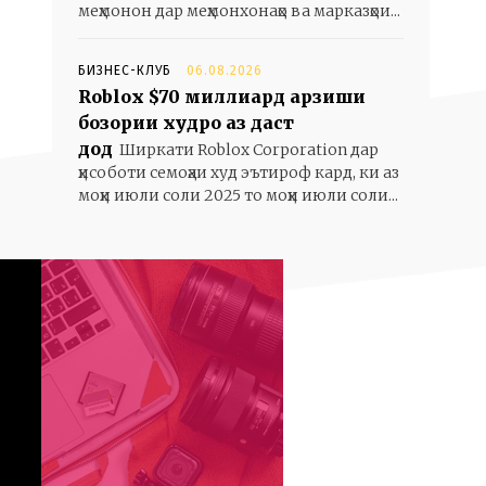
меҳмонон дар меҳмонхонаҳо ва марказҳои...
БИЗНЕС-КЛУБ
06.08.2026
Roblox $70 миллиард арзиши
бозории худро аз даст
дод
Ширкати Roblox Corporation дар
ҳисоботи семоҳаи худ эътироф кард, ки аз
моҳи июли соли 2025 то моҳи июли соли...