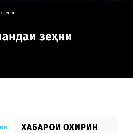
я гардид
нандаи зеҳни
ХАБАРҲОИ ОХИРИН
ҳия