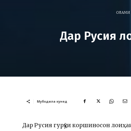
ОЛАМИ 
Дар Русия л
Мубодила кунед
Дар Русия гурӯҳи коршиносон лоиҳ