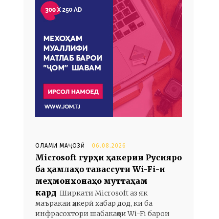
ОЛАМИ МАҶОЗӢ
06.08.2026
Microsoft гурӯҳи ҳакерии Русияро
ба ҳамлаҳо тавассути Wi-Fi-и
меҳмонхонаҳо муттаҳам
кард
Ширкати Microsoft аз як
маъракаи ҳакерӣ хабар дод, ки ба
инфрасохтори шабакаҳои Wi-Fi барои