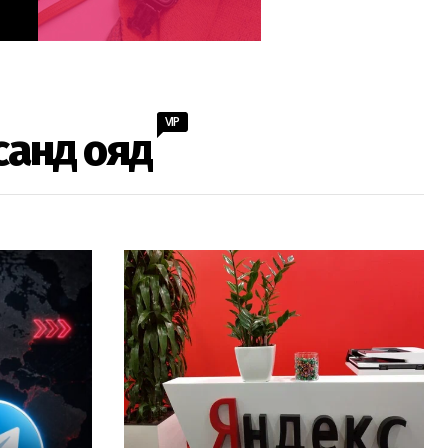
VIP
санд ояд