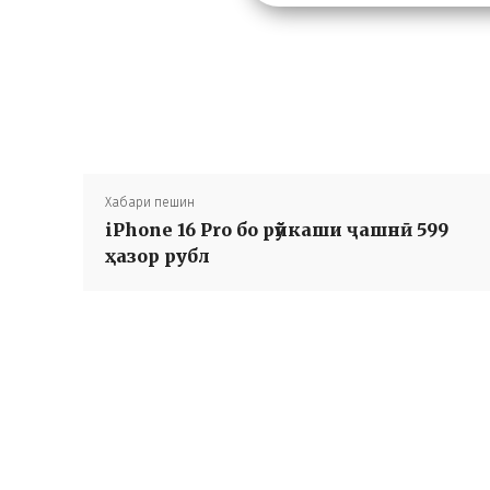
Хабари пешин
iPhone 16 Pro бо рӯйкаши ҷашнӣ 599
ҳазор рубл