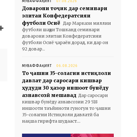
МУВАФФАҚИЯТ
07.08.2026
Доварони тоҷик дар семинари
элитаи Конфедератсияи
футболи Осиё
Дар Маркази миллии
футболи шаҳри Тошканд семинари
доварони элитаи Конфедератсияи
футболи Осиё ҷараён дорад, ки дар он
92 довар...
МУВАФФАҚИЯТ
06.08.2026
То ҷашни 35-солагии истиқлоли
давлат дар саросари кишвар
ҳудуди 30 ҳазор иншоот бунёду
азнавсозӣ мешавад
Дар саросари
кишвар бунёду азнавсозии 29 518
иншооти таъйиноти гуногун то ҷашни
35-солагии Истиқлоли давлатӣ ба
нақша гирифта шудааст....