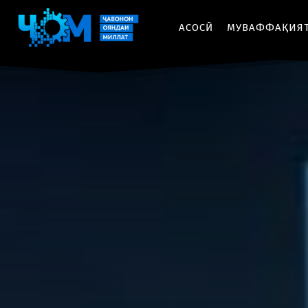
АСОСӢ
МУВАФФАҚИЯ