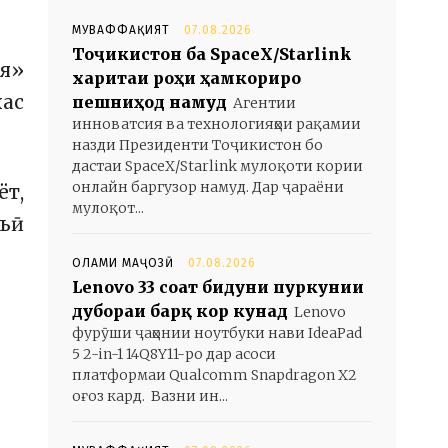
МУВАФФАҚИЯТ
07.08.2026
Тоҷикистон ба SpaceX/Starlink
я»
харитаи роҳи ҳамкориро
хас
пешниҳод намуд
Агентии
инноватсия ва технологияҳои рақамии
назди Президенти Тоҷикистон бо
дастаи SpaceX/Starlink мулоқоти кории
онлайн баргузор намуд. Дар ҷараёни
ёт,
мулоқот...
ъӣ
ОЛАМИ МАҶОЗӢ
07.08.2026
Lenovo 33 соат бидуни пуркунии
дубораи барқ кор кунад
Lenovo
фурӯши ҷаҳонии ноутбуки нави IdeaPad
5 2-in-1 14Q8Y11-ро дар асоси
платформаи Qualcomm Snapdragon X2
оғоз кард. Вазни ин...