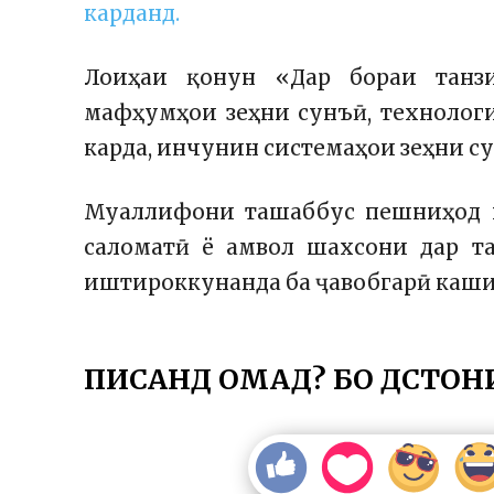
карданд.
Лоиҳаи қонун «Дар бораи танз
мафҳумҳои зеҳни сунъӣ, технолог
карда, инчунин системаҳои зеҳни су
Муаллифони ташаббус пешниҳод ка
саломатӣ ё амвол шахсони дар т
иштироккунанда ба ҷавобгарӣ каши
ПИСАНД ОМАД? БО ДӮСТОН