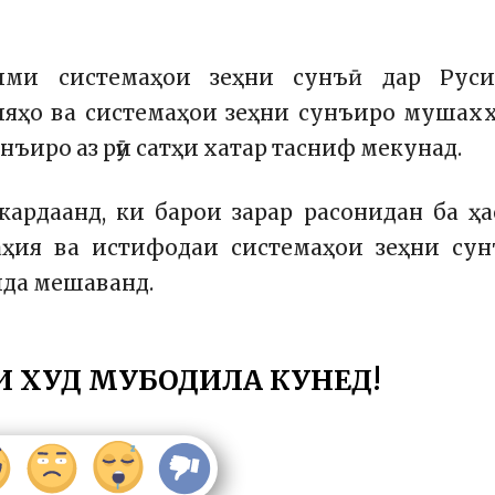
ими системаҳои зеҳни сунъӣ дар Руси
ияҳо ва системаҳои зеҳни сунъиро мушах
нъиро аз рӯи сатҳи хатар тасниф мекунад.
рдаанд, ки барои зарар расонидан ба ҳа
аҳия ва истифодаи системаҳои зеҳни сун
да мешаванд.
И ХУД МУБОДИЛА КУНЕД!