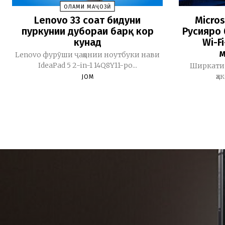
ОЛАМИ МАҶОЗӢ
Lenovo 33 соат бидуни
Micros
пуркунии дубораи барқ кор
Русияро 
кунад
Wi-F
м
Lenovo фурӯши ҷаҳонии ноутбуки нави
IdeaPad 5 2-in-1 14Q8Y11-ро...
Ширкати 
ҳа
JOM