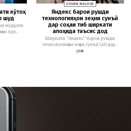
ОЛАМИ МАҶОЗӢ
ати кӯтоҳ
Яндекс барои рушди
ф шуд
технологияҳои зеҳни сунъӣ
дар соҳаи тиб ширкати
ои муддати
алоҳида таъсис дод
ои App...
Ширкати "Яндекс" барои рушди
технологияҳои зеҳни сунъӣ (AI) дар...
JOM