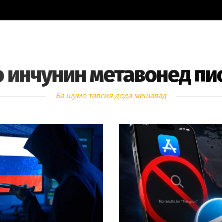
 инчунин метавонед пи
Ба шумо тавсия дода мешавад