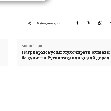
Мубодила кунед
Хабари баъди
Патриархи Русия: муҳоҷирати оммавӣ
ба ҳувияти Русия таҳдиди ҷиддӣ дорад