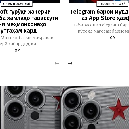
ОЛАМИ МАҶОЗӢ
ОЛАМИ МАҶОЗӢ
oft гурӯҳи ҳакерии
Telegram барои мудд
ба ҳамлаҳо тавассути
аз App Store ҳаз
i-и меҳмонхонаҳо
Паёмрасони Telegram бар
уттаҳам кард
кӯтоҳ аз мағозаи барномаҳ
Microsoft аз як маъракаи
JOM
керӣ хабар дод, ки...
JOM