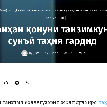
МАҶОЗӢ
Дар Русия лоиҳаи қонуни танзимкунандаи зеҳни сунъӣ таҳи
ОЛАМИ МАҶОЗӢ
оиҳаи қонуни танзимку
сунъӣ таҳия гардид
-
By
JOM
305
11.04.2025
0
аи танзими қонунгузории зеҳни сунъиро
та