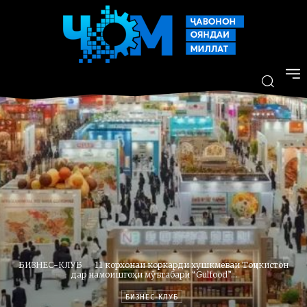
БИЗНЕС-КЛУБ
11 корхонаи коркарди хушкмеваи Тоҷикистон
дар намоишгоҳи мӯътабари “Gulfood”...
БИЗНЕС-КЛУБ