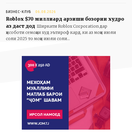
БИЗНЕС-КЛУБ
06.08.2026
Roblox $70 миллиард арзиши бозории худро
аз даст дод
Ширкати Roblox Corporation дар
ҳисоботи семоҳаи худ эътироф кард, ки аз моҳи июли
соли 2025 то моҳи июли соли...