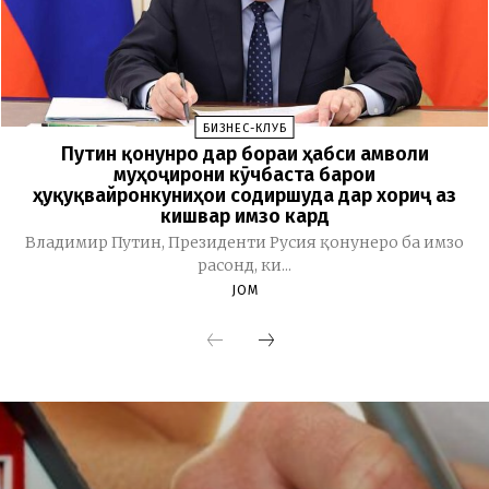
БИЗНЕС-КЛУБ
Путин қонунро дар бораи ҳабси амволи
муҳоҷирони кӯчбаста барои
ҳуқуқвайронкуниҳои содиршуда дар хориҷ аз
кишвар имзо кард
Владимир Путин, Президенти Русия қонунеро ба имзо
расонд, ки...
JOM