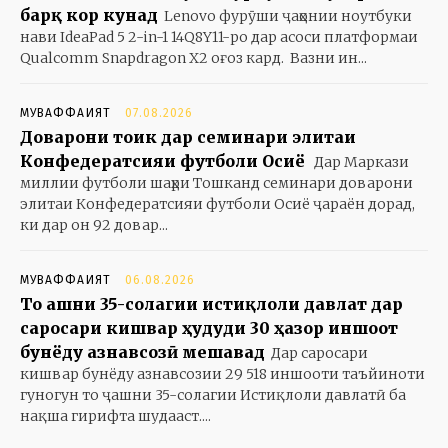
барқ кор кунад
Lenovo фурӯши ҷаҳонии ноутбуки
нави IdeaPad 5 2-in-1 14Q8Y11-ро дар асоси платформаи
Qualcomm Snapdragon X2 оғоз кард. Вазни ин...
МУВАФФАҚИЯТ
07.08.2026
Доварони тоҷик дар семинари элитаи
Конфедератсияи футболи Осиё
Дар Маркази
миллии футболи шаҳри Тошканд семинари доварони
элитаи Конфедератсияи футболи Осиё ҷараён дорад,
ки дар он 92 довар...
МУВАФФАҚИЯТ
06.08.2026
То ҷашни 35-солагии истиқлоли давлат дар
саросари кишвар ҳудуди 30 ҳазор иншоот
бунёду азнавсозӣ мешавад
Дар саросари
кишвар бунёду азнавсозии 29 518 иншооти таъйиноти
гуногун то ҷашни 35-солагии Истиқлоли давлатӣ ба
нақша гирифта шудааст....