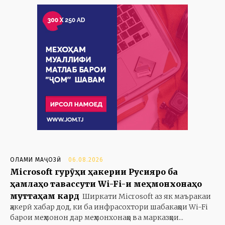
ОЛАМИ МАҶОЗӢ
06.08.2026
Microsoft гурӯҳи ҳакерии Русияро ба
ҳамлаҳо тавассути Wi-Fi-и меҳмонхонаҳо
муттаҳам кард
Ширкати Microsoft аз як маъракаи
ҳакерӣ хабар дод, ки ба инфрасохтори шабакаҳои Wi-Fi
барои меҳмонон дар меҳмонхонаҳо ва марказҳои...