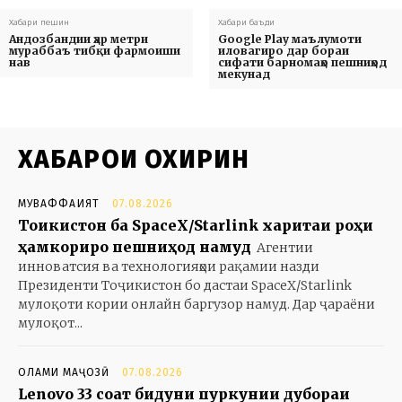
Хабари пешин
Хабари баъди
Андозбандии ҳар метри
Google Play маълумоти
мураббаъ тибқи фармоиши
иловагиро дар бораи
нав
сифати барномаҳо пешниҳод
мекунад
ХАБАРҲОИ ОХИРИН
МУВАФФАҚИЯТ
07.08.2026
Тоҷикистон ба SpaceX/Starlink харитаи роҳи
ҳамкориро пешниҳод намуд
Агентии
инноватсия ва технологияҳои рақамии назди
Президенти Тоҷикистон бо дастаи SpaceX/Starlink
мулоқоти кории онлайн баргузор намуд. Дар ҷараёни
мулоқот...
ОЛАМИ МАҶОЗӢ
07.08.2026
Lenovo 33 соат бидуни пуркунии дубораи