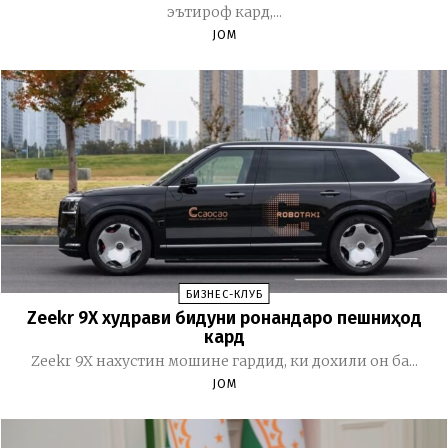
эътироф кард,...
JOM
БИЗНЕС-КЛУБ
Zeekr 9X худрави бидуни ронандаро пешниҳод
кард
Zeekr 9X нахустин мошине гардид, ки дохили он ба...
JOM