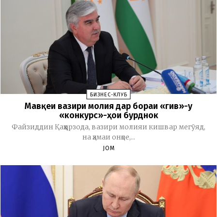
БИЗНЕС-КЛУБ
Мавқеи вазири молия дар бораи «гив»-у
«конкурс»-ҳои бурднок
Файзиддин Қаҳҳорзода, вазири молияи кишвар мегӯяд,
на ҳамаи онҳое,...
JOM