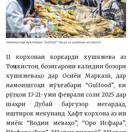
Намоишгоҳи мӯътабари “Gulfood”. Аксҳо аз шабакаи интернет
11 корхонаи коркарди хушкмева аз
Тоҷикистон, бозигарони калидии бозори
хушкмеваҳо дар Осиёи Марказӣ, дар
намоишгоҳи мӯътабари “Gulfood”, ки
рӯзҳои 17-21-уми феврали соли 2025 дар
шаҳри Дубай баргузор мегардад,
иштирок мекунанд. Ҳафт корхона аз ин
миён: “Водии меваҳо”, “Оро Исфара”,