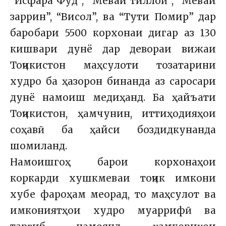
“Исфара Фуд”, “Меваи тиллоӣ”, “Меваи
заррин”, “Висол”, ва “Тути Помир” дар
баробари 5500 корхонаи дигар аз 130
кишвари дунё дар девораи вижаи
Тоҷикистон маҳсулоти тозатарини
худро ба ҳазорон бинанда аз саросари
дунё намоиш медиҳанд. Ба ҳайъати
Тоҷикистон, ҳамчунин, иттиҳодияҳои
соҳавӣ ба ҳайси боздидкунанда
шомиланд.
Намоишгоҳ барои корхонаҳои
коркарди хушкмеваи тоҷик имкони
хубе фароҳам меорад, то маҳсулот ва
имкониятҳои худро муаррифӣ ва