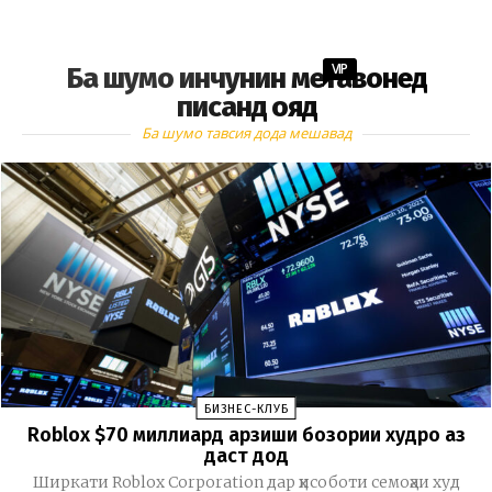
VIP
Ба шумо инчунин метавонед
писанд ояд
Ба шумо тавсия дода мешавад
БИЗНЕС-КЛУБ
Roblox $70 миллиард арзиши бозории худро аз
даст дод
Ширкати Roblox Corporation дар ҳисоботи семоҳаи худ