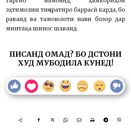
тарғиб намоянд, ҳамкориҳои
эҳтимолии тиҷоратиро баррасӣ карда, бо
раванд ва тамоюлоти нави бозор дар
минтақа шинос шаванд.
ПИСАНД ОМАД? БО ДӮСТОНИ
ХУД МУБОДИЛА КУНЕД!