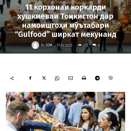
11 корхонаи коркарди
хушкмеваи Тоҷикистон дар
намоишгоҳи мӯътабари
“Gulfood” ширкат мекунанд
-
By
JOM
273
17.02.2025
0