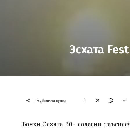
Эсхата Fes
Мубодила кунед
Бонки Эсхата 30- солагии таъсисё