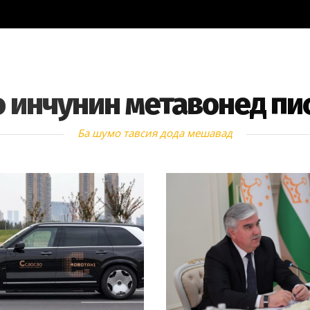
 инчунин метавонед пи
Ба шумо тавсия дода мешавад