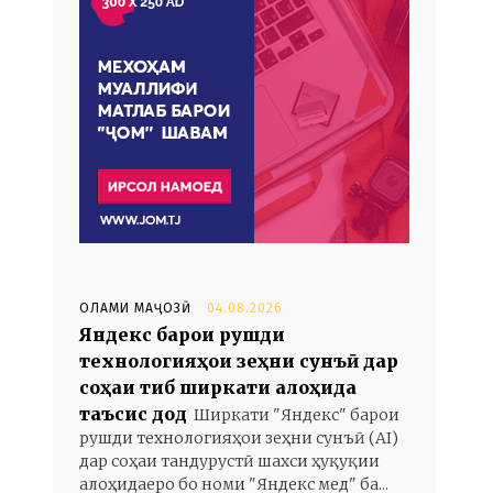
ОЛАМИ МАҶОЗӢ
04.08.2026
Яндекс барои рушди
технологияҳои зеҳни сунъӣ дар
соҳаи тиб ширкати алоҳида
таъсис дод
Ширкати "Яндекс" барои
рушди технологияҳои зеҳни сунъӣ (AI)
дар соҳаи тандурустӣ шахси ҳуқуқии
алоҳидаеро бо номи "Яндекс мед" ба...