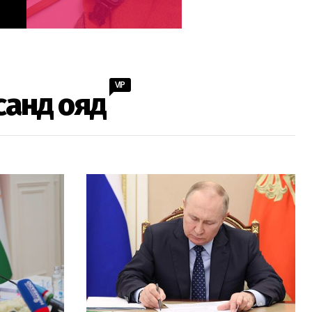
VIP
санд ояд