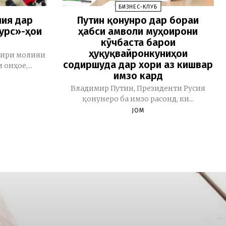
БИЗНЕС-КЛУБ
лия дар
Путин қонунро дар бораи
урс»-ҳои
ҳабси амволи муҳоҷирони
кӯчбаста барои
ҳуқуқвайронкуниҳои
зири молияи
содиршуда дар хориҷ аз кишвар
онҳое,...
имзо кард
Владимир Путин, Президенти Русия
қонунеро ба имзо расонд, ки...
JOM