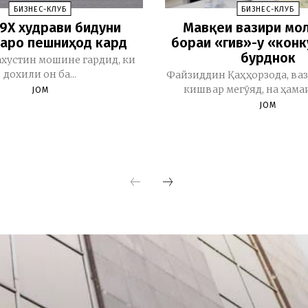
БИЗНЕС-КЛУБ
БИЗНЕС-КЛУБ
 9X худрави бидуни
Мавқеи вазири мо
аро пешниҳод кард
бораи «гив»-у «конк
бурднок
ахустин мошине гардид, ки
дохили он ба...
Файзиддин Қаҳҳорзода, ва
кишвар мегӯяд, на ҳамаи 
JOM
JOM