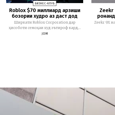
БИЗНЕС-КЛУБ
Roblox $70 миллиард арзиши
Zeekr
бозории худро аз даст дод
ронанд
Ширкати Roblox Corporation дар
Zeekr 9X н
ҳисоботи семоҳаи худ эътироф кард,...
JOM