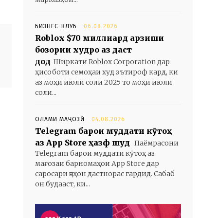
БИЗНЕС-КЛУБ
06.08.2026
Roblox $70 миллиард арзиши
бозории худро аз даст
дод
Ширкати Roblox Corporation дар
ҳисоботи семоҳаи худ эътироф кард, ки
аз моҳи июли соли 2025 то моҳи июли
соли...
ОЛАМИ МАҶОЗӢ
04.08.2026
Telegram барои муддати кӯтоҳ
аз App Store ҳазф шуд
Паёмрасони
Telegram барои муддати кӯтоҳ аз
мағозаи барномаҳои App Store дар
саросари ҷаҳон дастнорас гардид. Сабаб
он будааст, ки...