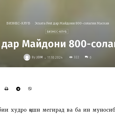
БИЗНЕС-КЛУБ
Эсхата Fest дар Майдони 800-солагии Маскав
БИЗНЕС-КЛУБ
t дар Майдони 800-сол
-
By
JOM
322
11.10.2024
0
бии худро ҷашн мегирад ва ба ин муноси