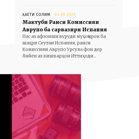
ҲАЁТИ СОЛИМ
04.08.2026
Мактуби Раиси Комиссияи
Аврупо ба сарвазири Испания
Пас аз афзоиши вуруди муҳоҷирон ба
шаҳри Сеутаи Испания, раиси
Комиссияи Аврупо Урсула фон дер
Ляйен аз кишварҳои Иттиҳоди...