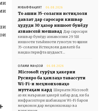
уми
МУВАФФАҚИЯТ
06.08.2026
оми
То ҷашни 35-солагии истиқлоли
давлат дар саросари кишвар
ҳудуди 30 ҳазор иншоот бунёду
ши
азнавсозӣ мешавад
Дар саросари
ои
кишвар бунёду азнавсозии 29 518
иншооти таъйиноти гуногун то ҷашни
35-солагии Истиқлоли давлатӣ ба
нақша гирифта шудааст....
ОЛАМИ МАҶОЗӢ
06.08.2026
Microsoft гурӯҳи ҳакерии
Русияро ба ҳамлаҳо тавассути
Wi-Fi-и меҳмонхонаҳо
муттаҳам кард
Ширкати Microsoft
аз як маъракаи ҳакерӣ хабар дод, ки ба
инфрасохтори шабакаҳои Wi-Fi барои
меҳмонон дар меҳмонхонаҳо ва
марказҳои...