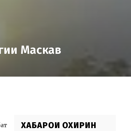
агии Маскав
ХАБАРҲОИ ОХИРИН
бат