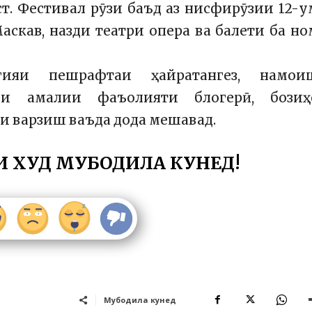
ст. Фестивал рӯзи баъд аз нисфирӯзии 12-
скав, назди театри опера ва балети ба н
огияи пешрафтаи ҳайратангез, намои
ми амалии фаъолияти блогерӣ, бозиҳ
ои варзиш ваъда дода мешавад.
И ХУД МУБОДИЛА КУНЕД!
Мубодила кунед