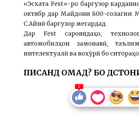
«Эсхата Fest»-ро баргузор кардани
октябр дар Майдони 800-солагии Ма
С.Айнӣ баргузор мегардад.
Дар Fest сарояндаҳо, технол
автомобилҳои замонавӣ, таъли
интелектуалӣ ва вохӯрӣ бо ситораҳ
ПИСАНД ОМАД? БО ДӮСТОН
1