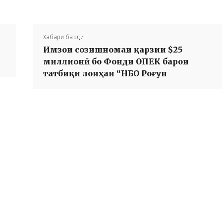
Хабари баъди
Имзои созишномаи қарзии $25
миллионӣ бо Фонди ОПЕК барои
татбиқи лоиҳаи “НБО Роғун