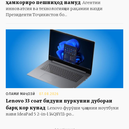
ҳамкориро пешниҳод намуд
Агентии
инноватсия ва технологияҳои рақамии назди
Президенти Тоҷикистон бо...
ОЛАМИ МАҶОЗӢ
07.08.2026
Lenovo 33 соат бидуни пуркунии дубораи
барқ кор кунад
Lenovo фурӯши ҷаҳонии ноутбуки
нави IdeaPad 5 2-in-1 14Q8Y11-ро...