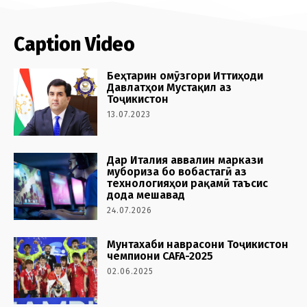
Caption Video
Беҳтарин омӯзгори Иттиҳоди
Давлатҳои Мустақил аз
Тоҷикистон
13.07.2023
Дар Италия аввалин маркази
мубориза бо вобастагӣ аз
технологияҳои рақамӣ таъсис
дода мешавад
24.07.2026
Мунтахаби наврасони Тоҷикистон
чемпиони CAFA-2025
02.06.2025