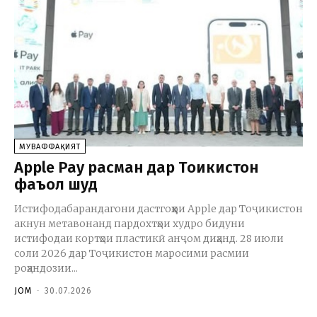
МУВАФФАҚИЯТ
Apple Pay расман дар Тоҷикистон
фаъол шуд
Истифодабарандагони дастгоҳҳои Apple дар Тоҷикистон
акнун метавонанд пардохтҳои худро бидуни
истифодаи кортҳои пластикӣ анҷом диҳанд. 28 июли
соли 2026 дар Тоҷикистон маросими расмии
роҳандозии...
JOM
-
30.07.2026