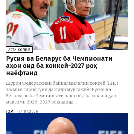
ҲАЁТИ СОЛИМ
Русия ва Беларус ба Чемпионати
ҷаҳон оид ба хоккей-2027 роҳ
наёфтанд
Шӯрои Федератсияи байналмилалии хоккей (IIHF)
тасмим гирифт, ки дастаҳои мунтахаби Русия ва
Беларусро ба Чемпионати ҷаҳон оид ба хоккей дар
мавсими 2026–2027 роҳ надиҳад....
JOM
-
31.07.2026