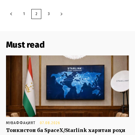
1
2
3
Must read
МУВАФФАҚИЯТ
07.08.2026
Тоҷикистон ба SpaceX/Starlink харитаи роҳи