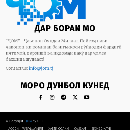
ДАР БОРАИ МО
“ҶОМ” - Ҷавонон Ояндаи Миллат. Пойгоҳи нави
ҷавонон, ки комилан ба инъикоси рӯйдодҳои фарҳангӣ,
иҷтимоӣ, варзишӣ ва иқдомҳои накӯ дар ҷомеа
бахшида шудааст!
Contact us:
info@jom.tj
МОРО ДУНБОЛ КУНЕД
© Copyright -
JOM
by KHD
АСОСӢ
МУВАФФАҚИЯТ
ҲАЁТИ СОЛИМ
CАЙЁҲАТ
БИЗНЕС-КЛУБ