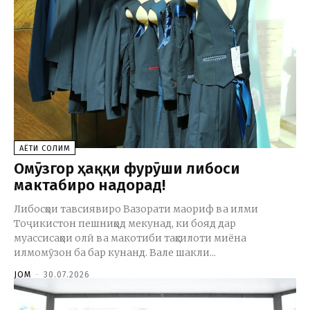
ҲАЁТИ СОЛИМ
Омӯзгор ҳаққи фурӯши либоси
мактабиро надорад!
Либосҳои тавсиявиро Вазорати маориф ва илми
Тоҷикистон пешниҳод мекунад, ки бояд дар
муассисаҳои олӣ ва макотиби таҳсилоти миёна
илмомӯзон ба бар кунанд. Вале шакли...
JOM
-
30.07.2026