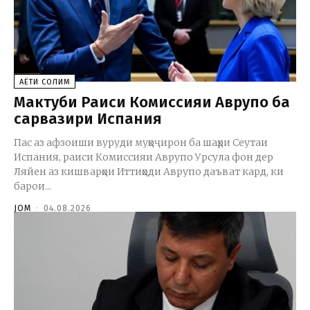
ҲАЁТИ СОЛИМ
Мактуби Раиси Комиссияи Аврупо ба
сарвазири Испания
Пас аз афзоиши вуруди муҳоҷирон ба шаҳри Сеутаи
Испания, раиси Комиссияи Аврупо Урсула фон дер
Ляйен аз кишварҳои Иттиҳоди Аврупо даъват кард, ки
барои...
JOM
-
04.08.2026