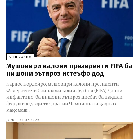
ҲАЁТИ СОЛИМ
Мушовири калони президенти FIFA ба
нишони эътироз истеъфо дод
Карлос Кордейро, мушовири калони президенти
Федератсияи байналмилалии футбол (FIFA) Ҷанни
Инфантино, ба нишони эътироз нисбат ба нақшаи
фурӯши ҳуқуқҳои тиҷоратии Чемпионати ҷаҳон аз
мақомаш...
JOM
-
31.07.2026