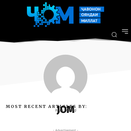
JOM
MOST RECENT ARTICLES BY:
https://jom.tj
- Advertisement -