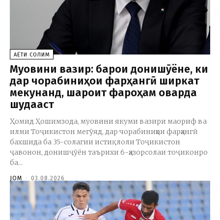
ҲАЁТИ СОЛИМ
Муовини вазир: барои донишҷӯёне, ки
дар чорабиниҳои фарҳангӣ ширкат
мекунанд, шароит фароҳам оварда
шудааст
Ҳомид Ҳошимзода, муовини якуми вазири маориф ва
илми Тоҷикистон мегӯяд, дар чорабиниҳои фарҳангӣ
бахшида ба 35-солагии истиқлоли Тоҷикистон
ҷавонон, донишҷӯён таърихи 6-ҳазорсолаи тоҷиконро
ба...
JOM
-
03.08.2026