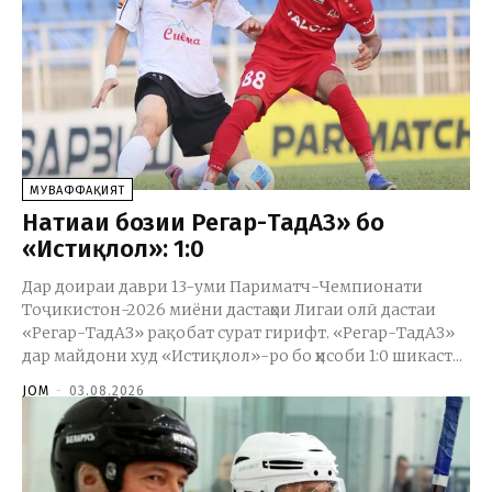
МУВАФФАҚИЯТ
Натиҷаи бозии Регар-ТадАЗ» бо
«Истиқлол»: 1:0
Дар доираи даври 13-уми Париматч-Чемпионати
Тоҷикистон-2026 миёни дастаҳои Лигаи олӣ дастаи
«Регар-ТадАЗ» рақобат сурат гирифт. «Регар-ТадАЗ»
дар майдони худ «Истиқлол»-ро бо ҳисоби 1:0 шикаст...
JOM
-
03.08.2026