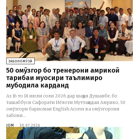
ЗАБОНОМӮЗӢ
50 омӯзгор бо тренерони амрикоӣ
таҷрибаи муосири таълимиро
мубодила карданд
Аз 16 то 18 июли соли 2026 дар шаҳри Душанбе, бо
ташаббуси Сафорати Иёлоти Муттаҳидаи Амрико, 50
омӯзгори барномаи English Access ва омӯзгорони
забони...
JOM
-
30.07.2026