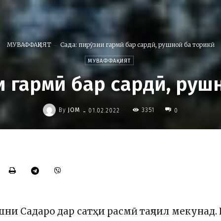
МУВАФФАҚИЯТ
Сада: пирӯзии гармӣ бар сардӣ, рушноӣ ба торикӣ
МУВАФФАҚИЯТ
и гармӣ бар сардӣ, руш
-
By
JOM
3351
01.02.2022
0
ашни Садаро дар сатҳи расмӣ таҷлил мекунад.