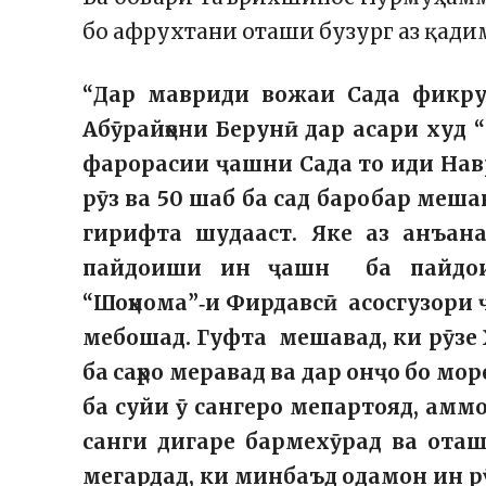
бо афрухтани оташи бузург аз қадим
“Дар мавриди вожаи Сада фикру 
Абӯрайҳони Берунӣ дар асари худ 
фарорасии ҷашни Сада то иди Нав
рӯз ва 50 шаб ба сад баробар меша
гирифта шудааст. Яке аз анъан
пайдоиши ин ҷашн ба пайдои
“Шоҳнома”‑и Фирдавсӣ асосгузори
мебошад. Гуфта мешавад, ки рӯзе 
ба саҳро меравад ва дар онҷо бо мо
ба суйи ӯ сангеро мепартояд, амм
санги дигаре бармехӯрад ва ота
мегардад, ки минбаъд одамон ин р