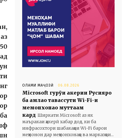
н,
 аз
 50
сад
ун
ти
анг
ОЛАМИ МАҶОЗӢ
06.08.2026
Microsoft гурӯҳи ҳакерии Русияро
кор
ба ҳамлаҳо тавассути Wi-Fi-и
мор
меҳмонхонаҳо муттаҳам
кард
 ба
Ширкати Microsoft аз як
маъракаи ҳакерӣ хабар дод, ки ба
шф
инфрасохтори шабакаҳои Wi-Fi барои
ашн
меҳмонон дар меҳмонхонаҳо ва марказҳои...