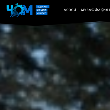
АСОСӢ
МУВАФФАҚИЯ