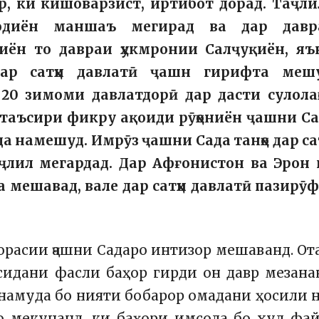
, ки кишоварзист, иртибот дорад. Таҷл
диён маншаъ мегирад ва дар давр
ён то давраи ҳукмронии Салҷуқиён, яън
 дар сатҳи давлатӣ ҷашн гирифта мешу
 20 зимоми давлатдорӣ дар дасти сулола
о таъсири фикру ақоиди рӯҳониён ҷашни С
да намешуд. Имрӯз ҷашни Сада танҳо дар са
ҷлил мегардад. Дар Афғонистон ва Эрон
мешавад, вале дар сатҳи давлатӣ пазирӯ
орасии ҷашни Садаро интизор мешаванд. О
сидани фасли баҳор гирди он давр мезана
намуда бо нияти бобарор омадани ҳосили 
 мекунанд, ки баҳори имсола бо худ фа