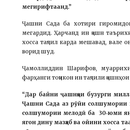
мегирифтаанд.”
Ҷашни Сада ба хотири гиромидо
мегардид. Ҳарчанд ин ҷашн таърих
хосса таҷлил карда мешавад, вале 
ворид шуд.
Ҷамоллиддин Шарифов, муаррихи
фарҳанги тоҷикон ин таҷлили ҷашнҳои
“Дар байни ҷашнҳои бузурги милла
Ҷашни Сада аз рӯйи солшумории ш
солшумории мелодӣ ба 30‑юми ян
ягон дину мазҳаб ва ойини хосса т