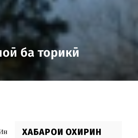
ноӣ ба торикӣ
ХАБАРҲОИ ОХИРИН
 Ин