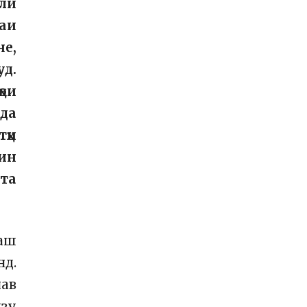
или
аи
е,
д.
ҳои
ада
тҳи
 ин
фта
таш
нд.
нав
йзу