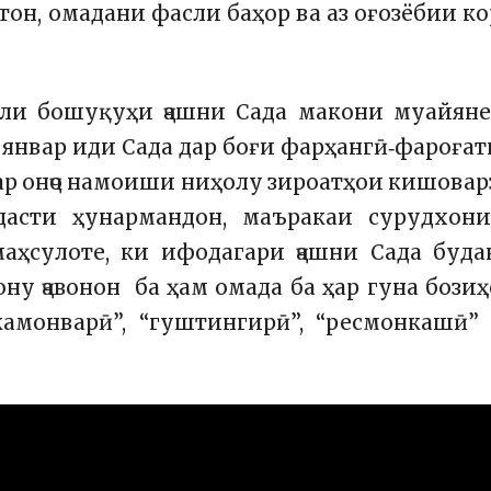
тон, омадани фасли баҳор ва аз оғозёбии к
лили бошуқуҳи ҷашни Сада макони муайян
январ иди Сада дар боғи фарҳангӣ‑фароға
Дар онҷо намоиши ниҳолу зироатҳои кишовар
дасти ҳунармандон, маъракаи сурудхони
аҳсулоте, ки ифодагари ҷашни Сада буда
ну ҷавонон ба ҳам омада ба ҳар гуна бози
камонварӣ”, “гуштингирӣ”, “ресмонкашӣ”