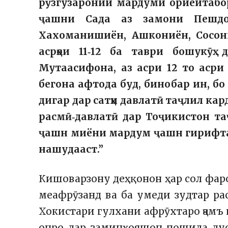
рӯзгузаронии мардуми ориёитабор
ҷашни Сада аз замони Пешдо
Хахоманишиён, Ашкониён, Сосони
асрҳои 11‑12 ба таври бошукӯҳ
Мутаасифона, аз асри 12 то асри
бегона афтода буд, бинобар ин, б
дигар дар сатҳи давлатӣ таҷлил кар
расмӣ‑давлатӣ дар Тоҷикистон та
ҷашн миёни мардум ҷашн гирифта 
нашудааст.”
Кишоварзону деҳқонон ҳар сол фар
меафрӯзанд ва ба умеди зудтар ра
Хокистари гулхани афрӯхтаро ҷамъ 
онро дар заминҳояшон пошида дуо