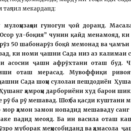
 таҷлил мекарданд:
мулоҳизаҳои гуногун ҷой доранд. Масала
“Осор ул-боқия” чунин қайд менамояд, ки
рӯз 50 шабонарӯз боқӣ мемонад ва ҷамъи
вад, ки номи ҷашни Сада низ аз калимаи 
аи асосии ҷашн афрӯхтани оташ буд. Ч
ши оташ мерасад. Мувоффиқи ривоя
 ҷашни Сада шоҳи сулолаи пешдодиён Ҳуш
Ҳушанг ҳамроҳи дарбориёни худ барои ши
ре рӯ ба рӯ мешавад. Шоҳ ба қасди куштани 
о мор ҳамон замон нопадид мешаваду санг
шаке падид меояд. Ба ин васила оташ ка
ӯзро муборак меҳисобиданд ва ҳамасола ҷ