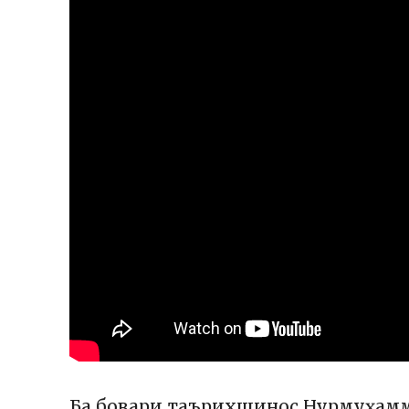
Ба бовари таърихшинос Нурмуҳамма