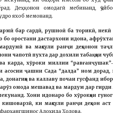
рад. Деҳқонон омодагӣ мебинанд, ҷӯйбо
худро яхоб мемонанд.
армӣ бар сардӣ, рушноӣ ба торикӣ, некӣ
о бо оростани дастархони идона, афрӯхт
мардумӣ ва маҳсули ранҷи деҳқонон таҷ
 нони чапотӣ пухта дар дохили табақҳои чу
ва карда, хӯроки миллии “равғанҷушак”
и асосии ҷашни Сада “далда” ном дорад,
, донагиҳо ва каллаву почаи гусфанд ибо
нарӯз омода мешавад ва мардум дар гирди
екунанд. Хони идонаро бо хӯрокҳои гуно
 кишоварзӣ, ки маҳсули ранҷи деҳқон аст
 фарҳангшинос Алоҳида Холова.