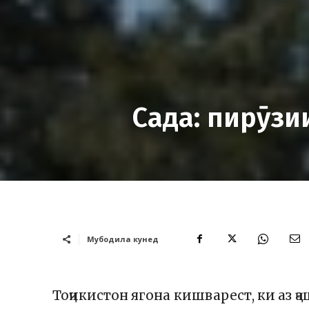
Сада: пирӯзи
Мубодила кунед
Тоҷикистон ягона кишварест, ки аз ҷ