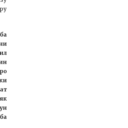
ру
 ба
ани
лил
бин
‑ро
 ки
рат
 як
гун
 ба