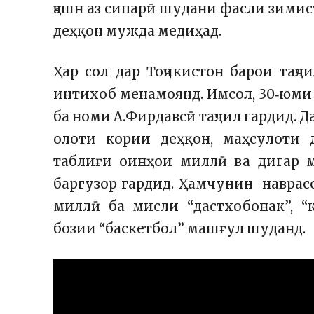
ҷашн аз сипарӣ шудани фасли зимис
деҳқон мужда медиҳад.
Ҳар сол дар Тоҷикистон барои таҷ
интихоб менамоянд. Имсол, 30‑юми 
ба номи А.Фирдавсӣ таҷлил гардид. 
олоти кории деҳқон, маҳсулоти 
таблиғи оинҳои миллӣ ва дигар м
баргузор гардид. Ҳамчунин наврасо
миллӣ ба мисли “дастхобонак”, “
бозии “баскетбол” машғул шуданд.