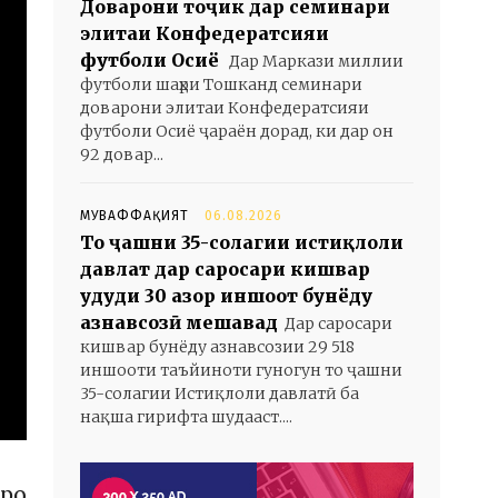
Доварони тоҷик дар семинари
элитаи Конфедератсияи
футболи Осиё
Дар Маркази миллии
футболи шаҳри Тошканд семинари
доварони элитаи Конфедератсияи
футболи Осиё ҷараён дорад, ки дар он
92 довар...
МУВАФФАҚИЯТ
06.08.2026
То ҷашни 35-солагии истиқлоли
давлат дар саросари кишвар
ҳудуди 30 ҳазор иншоот бунёду
азнавсозӣ мешавад
Дар саросари
кишвар бунёду азнавсозии 29 518
иншооти таъйиноти гуногун то ҷашни
35-солагии Истиқлоли давлатӣ ба
нақша гирифта шудааст....
аро