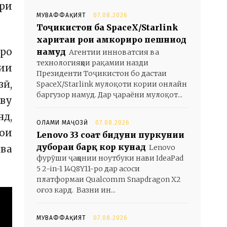
ори
МУВАФФАҚИЯТ
07.08.2026
Тоҷикистон ба SpaceX/Starlink
харитаи роҳи ҳамкориро пешниҳод
еро
намуд
Агентии инноватсия ва
технологияҳои рақамии назди
тии
Президенти Тоҷикистон бо дастаи
зӣ,
SpaceX/Starlink мулоқоти кории онлайн
баргузор намуд. Дар ҷараёни мулоқот...
ву
нд,
ОЛАМИ МАҶОЗӢ
07.08.2026
ҳои
Lenovo 33 соат бидуни пуркунии
дубораи барқ кор кунад
Lenovo
 ва
фурӯши ҷаҳонии ноутбуки нави IdeaPad
5 2-in-1 14Q8Y11-ро дар асоси
платформаи Qualcomm Snapdragon X2
оғоз кард. Вазни ин...
МУВАФФАҚИЯТ
07.08.2026