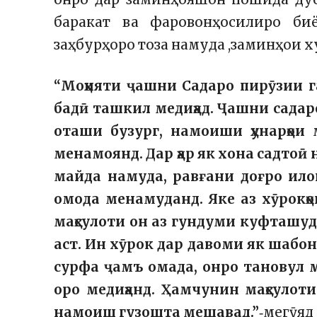
баракат ва фаровонҳосилиро биё
заҳбурҳоро тоза намуда ,заминҳои 
“Моҳияти ҷашни Садаро пирӯзии г
бадӣ ташкил медиҳад. Ҷашни садар
оташи бузург, намоиши ҳунарҳои 
менамоянд. Дар ҳар як хона садтоӣ
майда намуда, равғани доғро ило
омода менамуданд. Яке аз хӯрокҳо
маҳсулоти он аз гундуми куфташуда
аст. Ин хӯрок дар давоми як шабо
сурфа ҷамъ омада, онро тановул м
оро медиҳанд. Ҳамчунин маҳсулоти
намоиш гузошта мешавад.”
‑мегӯяд