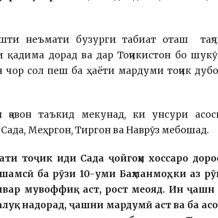
шти неъмати бузурги табиат оташ таҷл
и қадима дорад ва дар Тоҷикистон бо шук
он чор сол пеш ба ҳаёти мардуми тоҷик дуб
 ҷавон таъкид мекунад, ки унсури асос
 Сада, Меҳргон, Тиргон ва Наврӯз мебошад.
ти тоҷик иди Сада ҷойгоҳи хоссаро доро
амсӣ ба рӯзи 10-уми Баҳманмоҳ, ки аз р
вар мувоффиқ аст, рост меояд. Ин ҷашн 
аалуқ надорад, ҷашни мардумӣ аст ва ба ас