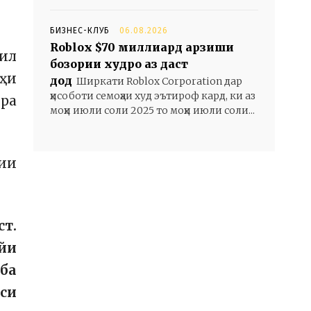
БИЗНЕС-КЛУБ
06.08.2026
Roblox $70 миллиард арзиши
ил
бозории худро аз даст
ӯҳи
дод
Ширкати Roblox Corporation дар
ҳисоботи семоҳаи худ эътироф кард, ки аз
ора
моҳи июли соли 2025 то моҳи июли соли...
ии
ст.
ӯйи
ба
оси