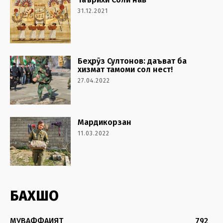
31.12.2021
Беҳрӯз Султонов: даъват ба
хизмат тамоми сол нест!
27.04.2022
Мардикорзан
11.03.2022
БАХШҲО
МУВАФФАҚИЯТ
792