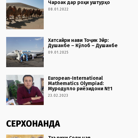
Чароғак дар роҳи уштурҳо
08.01.2022
Хатсайри нави Тоҷик Эйр:
Душанбе – Кӯлоб – Душанбе
09.01.2025
European-International
Mathematics Olympiad:
Муродулло риёзидони №1
23.02.2023
СЕРХОНАНДА
Таърихи Соли нав