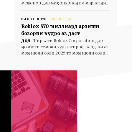
меҳмонон дар меҳмонхонаҳо ва марказҳои...
БИЗНЕС-КЛУБ
06.08.2026
Roblox $70 миллиард арзиши
бозории худро аз даст
дод
Ширкати Roblox Corporation дар
ҳисоботи семоҳаи худ эътироф кард, ки аз
моҳи июли соли 2025 то моҳи июли соли...