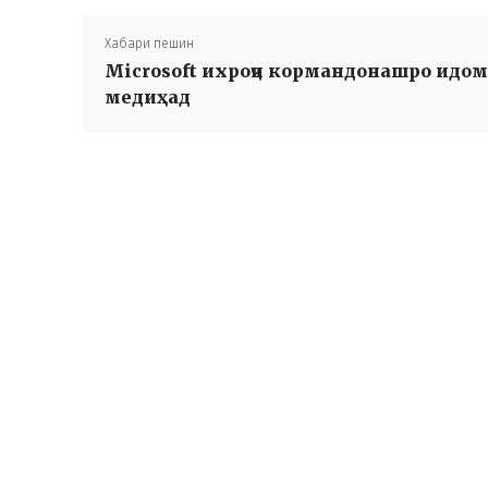
Хабари пешин
Microsoft ихроҷи кормандонашро идом
медиҳад