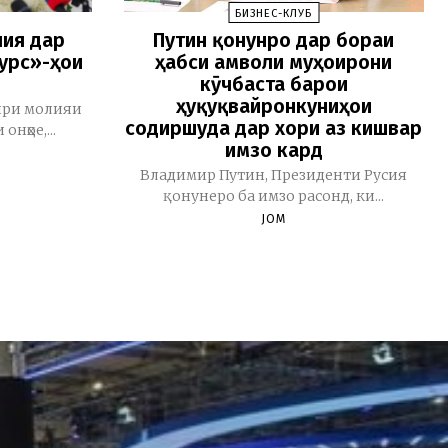
БИЗНЕС-КЛУБ
лия дар
Путин қонунро дар бораи
урс»-ҳои
ҳабси амволи муҳоҷирони
кӯчбаста барои
ҳуқуқвайронкуниҳои
зири молияи
содиршуда дар хориҷ аз кишвар
онҳое,...
имзо кард
Владимир Путин, Президенти Русия
қонунеро ба имзо расонд, ки...
JOM