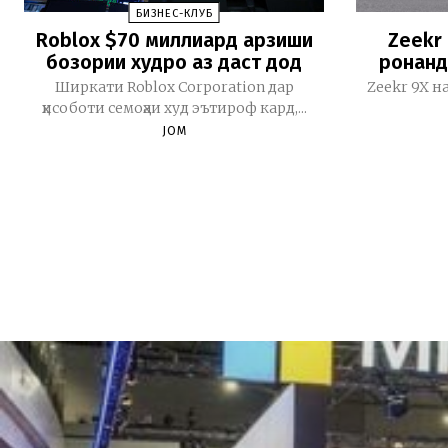
БИЗНЕС-КЛУБ
Roblox $70 миллиард арзиши
Zeekr
бозории худро аз даст дод
ронанд
Ширкати Roblox Corporation дар
Zeekr 9X н
ҳисоботи семоҳаи худ эътироф кард,...
JOM