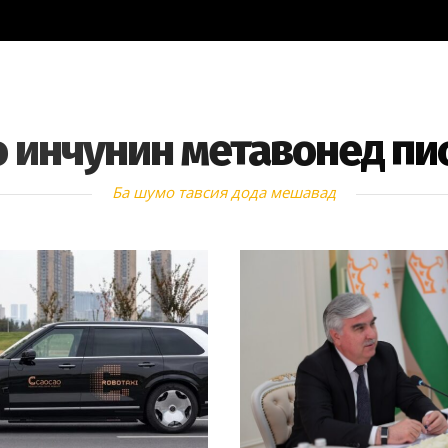
 инчунин метавонед пи
Ба шумо тавсия дода мешавад