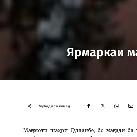
Ярмаркаи м
Мубодила кунед
Мақомоти шаҳри Душанбе, бо мақсади ба