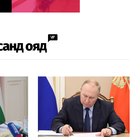
VIP
санд ояд