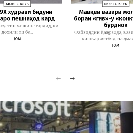
БИЗНЕС-КЛУБ
БИЗНЕС-КЛУБ
 9X худрави бидуни
Мавқеи вазири мо
аро пешниҳод кард
бораи «гив»-у «конк
бурднок
ахустин мошине гардид, ки
дохили он ба...
Файзиддин Қаҳҳорзода, ва
кишвар мегӯяд, на ҳамаи 
JOM
JOM