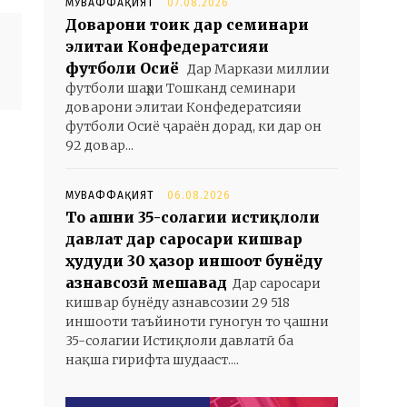
МУВАФФАҚИЯТ
07.08.2026
Доварони тоҷик дар семинари
элитаи Конфедератсияи
футболи Осиё
Дар Маркази миллии
футболи шаҳри Тошканд семинари
доварони элитаи Конфедератсияи
футболи Осиё ҷараён дорад, ки дар он
92 довар...
МУВАФФАҚИЯТ
06.08.2026
То ҷашни 35-солагии истиқлоли
давлат дар саросари кишвар
ҳудуди 30 ҳазор иншоот бунёду
азнавсозӣ мешавад
Дар саросари
кишвар бунёду азнавсозии 29 518
иншооти таъйиноти гуногун то ҷашни
35-солагии Истиқлоли давлатӣ ба
нақша гирифта шудааст....