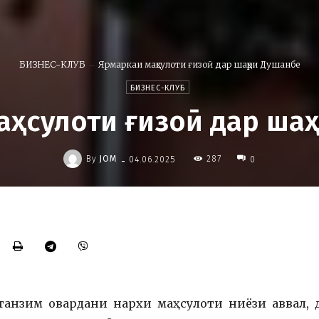
БИЗНЕС-КЛУБ
Ярмаркаи маҳсулоти ғизоӣ дар шаҳри Душанбе
БИЗНЕС-КЛУБ
аҳсулоти ғизоӣ дар ша
-
By
JOM
287
04.06.2025
0
 танзим овардани нархи маҳсулоти ниёзи аввал, 