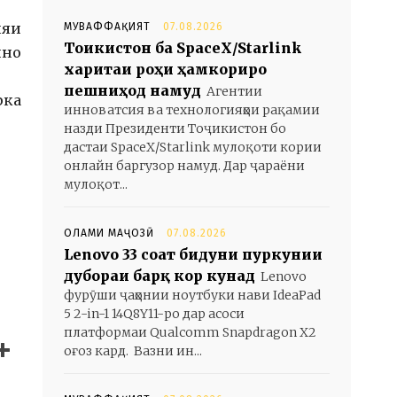
ияи
МУВАФФАҚИЯТ
07.08.2026
Тоҷикистон ба SpaceX/Starlink
ино
харитаи роҳи ҳамкориро
пешниҳод намуд
Агентии
рка
инноватсия ва технологияҳои рақамии
назди Президенти Тоҷикистон бо
дастаи SpaceX/Starlink мулоқоти кории
онлайн баргузор намуд. Дар ҷараёни
мулоқот...
ОЛАМИ МАҶОЗӢ
07.08.2026
Lenovo 33 соат бидуни пуркунии
дубораи барқ кор кунад
Lenovo
фурӯши ҷаҳонии ноутбуки нави IdeaPad
5 2-in-1 14Q8Y11-ро дар асоси
платформаи Qualcomm Snapdragon X2
оғоз кард. Вазни ин...