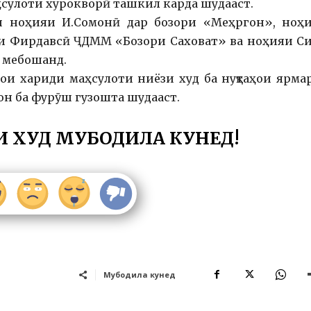
сулоти хурокворӣ ташкил карда шудааст.
ди ноҳияи И.Сомонӣ дар бозори «Меҳргон», ноҳ
и Фирдавсӣ ҶДММ «Бозори Саховат» ва ноҳияи С
 мебошанд.
рои хариди маҳсулоти ниёзи худ ба нуқтаҳои ярма
он ба фурӯш гузошта шудааст.
И ХУД МУБОДИЛА КУНЕД!
Мубодила кунед