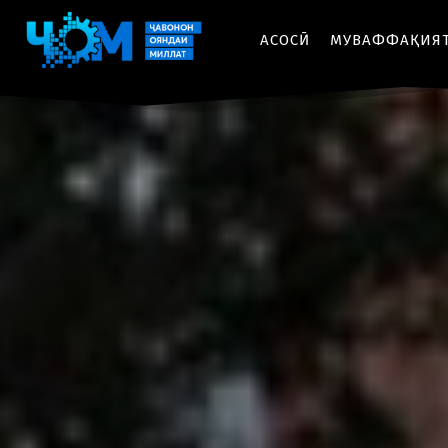
АСОСӢ
МУВАФФАҚИЯ