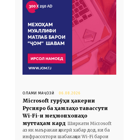
ОЛАМИ МАҶОЗӢ
06.08.2026
Microsoft гурӯҳи ҳакерии
Русияро ба ҳамлаҳо тавассути
Wi-Fi-и меҳмонхонаҳо
муттаҳам кард
Ширкати Microsoft
аз як маъракаи ҳакерӣ хабар дод, ки ба
инфрасохтори шабакаҳои Wi-Fi барои