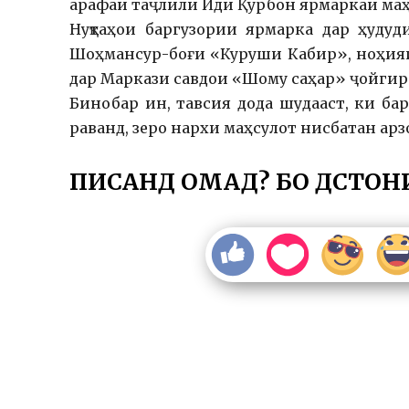
арафаи таҷлили Иди Қурбон ярмаркаи маҳ
Нуқтаҳои баргузории ярмарка дар ҳуду
Шоҳмансур-боғи «Куруши Кабир», ноҳия
дар Маркази савдои «Шому саҳар» ҷойгир
Бинобар ин, тавсия дода шудааст, ки ба
раванд, зеро нархи маҳсулот нисбатан арз
ПИСАНД ОМАД? БО ДӮСТОН