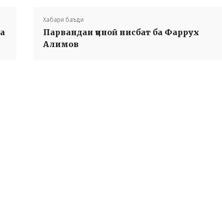
Хабари баъди
а
Парвандаи ҷиноӣ нисбат ба Фаррух
Алимов