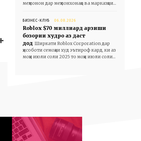
меҳмонон дар меҳмонхонаҳо ва марказҳои...
БИЗНЕС-КЛУБ
06.08.2026
Roblox $70 миллиард арзиши
бозории худро аз даст
дод
Ширкати Roblox Corporation дар
ҳисоботи семоҳаи худ эътироф кард, ки аз
моҳи июли соли 2025 то моҳи июли соли...