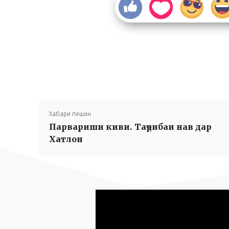
Хабари пешин
Парвариши киви. Таҷрибаи нав дар
Хатлон