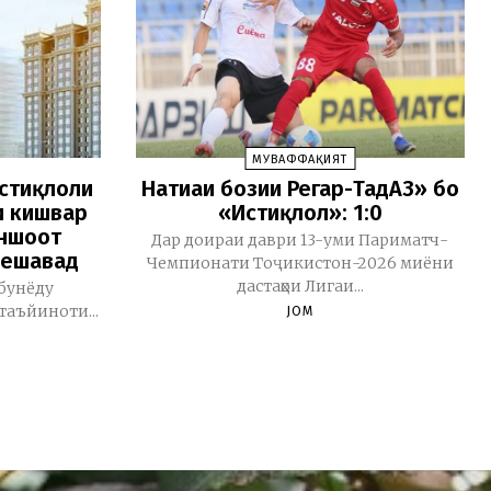
МУВАФФАҚИЯТ
истиқлоли
Натиҷаи бозии Регар-ТадАЗ» бо
и кишвар
«Истиқлол»: 1:0
иншоот
Дар доираи даври 13-уми Париматч-
мешавад
Чемпионати Тоҷикистон-2026 миёни
дастаҳои Лигаи...
бунёду
таъйиноти...
JOM