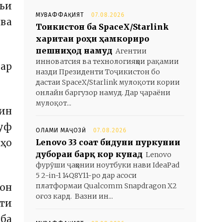
въи
МУВАФФАҚИЯТ
07.08.2026
 ва
Тоҷикистон ба SpaceX/Starlink
харитаи роҳи ҳамкориро
пешниҳод намуд
Агентии
инноватсия ва технологияҳои рақамии
вар
назди Президенти Тоҷикистон бо
дастаи SpaceX/Starlink мулоқоти кории
онлайн баргузор намуд. Дар ҷараёни
мулоқот...
 ин
руф
ОЛАМИ МАҶОЗӢ
07.08.2026
нҳо
Lenovo 33 соат бидуни пуркунии
дубораи барқ кор кунад
Lenovo
фурӯши ҷаҳонии ноутбуки нави IdeaPad
5 2-in-1 14Q8Y11-ро дар асоси
платформаи Qualcomm Snapdragon X2
он
оғоз кард. Вазни ин...
хти
 ба