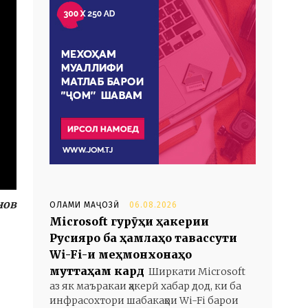
нов
ОЛАМИ МАҶОЗӢ
06.08.2026
Microsoft гурӯҳи ҳакерии
Русияро ба ҳамлаҳо тавассути
Wi-Fi-и меҳмонхонаҳо
муттаҳам кард
Ширкати Microsoft
аз як маъракаи ҳакерӣ хабар дод, ки ба
инфрасохтори шабакаҳои Wi-Fi барои