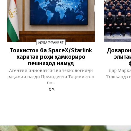
МУВАФФАҚИЯТ
Тоҷикистон ба SpaceX/Starlink
Доварон
харитаи роҳи ҳамкориро
элита
пешниҳод намуд
Агентии инноватсия ва технологияҳои
Дар Марка
рақамии назди Президенти Тоҷикистон
Тошканд се
бо...
JOM