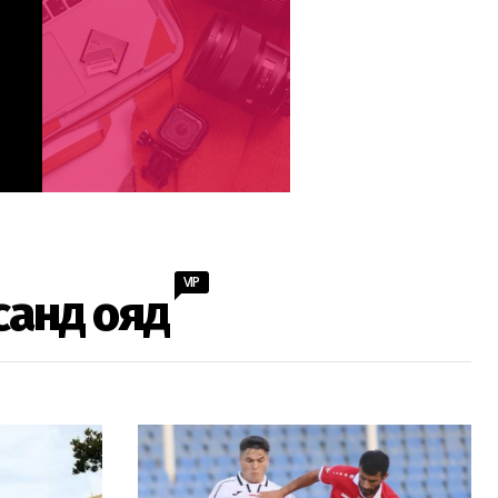
VIP
санд ояд