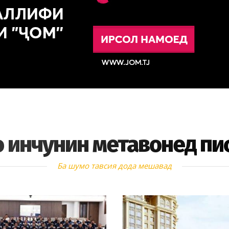
 инчунин метавонед пи
Ба шумо тавсия дода мешавад