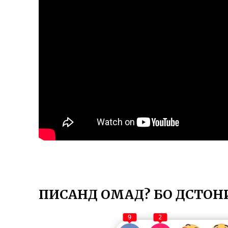
ПИСАНД ОМАД? БО ДӮСТОН
9
2