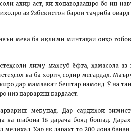
соли ахир аст, ки хонаводаашро бо ин на
иҳолро аз Ӯзбекистон барои таҷриба овард
навъи мева ба иқлими минтақаи онҳо тобо
стеҳсоли лиму маҳсуб ёфта, ҳамасола аз
стеҳсол ва ба хориҷ содир мегардад. Маъ
иро дар мамлакат бештар намояд. Ӯ на та
ро низ парвариш кардааст.
парвариш мекунад. Дар сардиҳои зимист
ҷа ва шабона 18 дараҷа бояд бошад. Дара
л медиҳад. Ҳар як дарахт то 200 дона банан