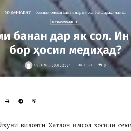
МУВАФФАҚИЯТ
Ҳосили сеюми банан дар як сол. Ин дарахт чанд...
МУВАФФАҚИЯТ
и банан дар як сол. Ин
бор ҳосил медиҳад?
-
By
JOM
1050
20.06.2024
0
айҳуни вилояти Хатлон имсол ҳосили сею