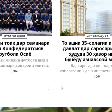
МУВАФФАҚИЯТ
МУВАФФАҚИЯТ
и тоҷик дар семинари
То ҷашни 35-солагии 
и Конфедератсияи
давлат дар саросар
футболи Осиё
ҳудуди 30 ҳазор 
бунёду азнавсозӣ 
зи миллии футболи шаҳри
минари доварони элитаи...
Дар саросари кишвар 
азнавсозии 29 518 иншооти 
JOM
JOM