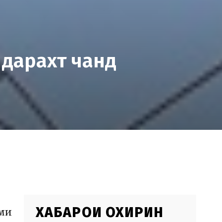
 дарахт чанд
ХАБАРҲОИ ОХИРИН
ми