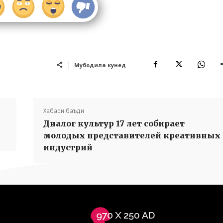
Мубодила кунед
Хабари баъди
Диалог культур 17 лет собирает
молодых представителей креативных
индустрий