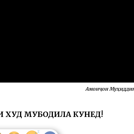
Амонҷон Муҳидди
И ХУД МУБОДИЛА КУНЕД!