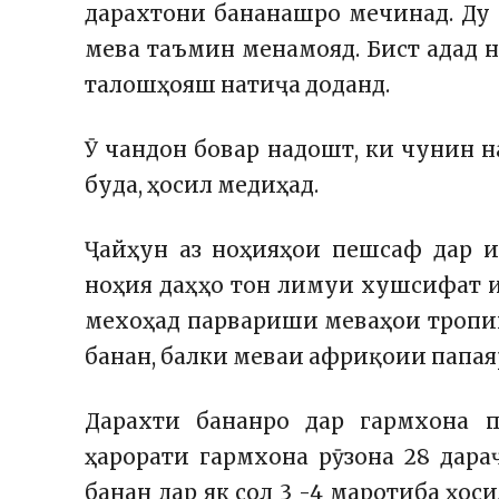
дарахтони бананашро мечинад. Ду 
мева таъмин менамояд. Бист адад н
талошҳояш натиҷа доданд.
Ӯ чандон бовар надошт, ки чунин 
буда, ҳосил медиҳад.
Ҷайҳун аз ноҳияҳои пешсаф дар и
ноҳия даҳҳо тон лимуи хушсифат и
мехоҳад парвариши меваҳои тропик
банан, балки меваи африқоии папая
Дарахти бананро дар гармхона 
ҳарорати гармхона рӯзона 28 дара
банан дар як сол 3 -4 маротиба ҳоси