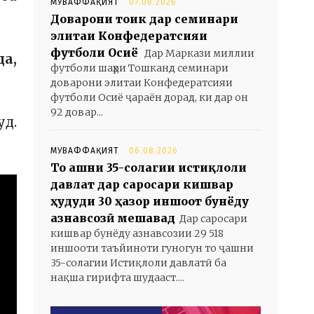
МУВАФФАҚИЯТ
07.08.2026
Доварони тоҷик дар семинари
элитаи Конфедератсияи
футболи Осиё
Дар Маркази миллии
а,
футболи шаҳри Тошканд семинари
доварони элитаи Конфедератсияи
футболи Осиё ҷараён дорад, ки дар он
92 довар...
д.
МУВАФФАҚИЯТ
06.08.2026
То ҷашни 35-солагии истиқлоли
давлат дар саросари кишвар
ҳудуди 30 ҳазор иншоот бунёду
азнавсозӣ мешавад
Дар саросари
кишвар бунёду азнавсозии 29 518
иншооти таъйиноти гуногун то ҷашни
35-солагии Истиқлоли давлатӣ ба
нақша гирифта шудааст....