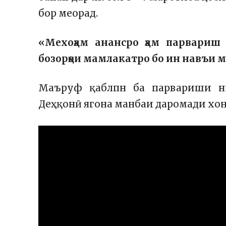
бор меорад.
«Мехоҳам анансро ҳам парвариш 
бозорҳои мамлакатро бо ин навъи 
Маъруф қаблпн ба парвариши н
Деҳқонӣ ягона манбаи даромади хон