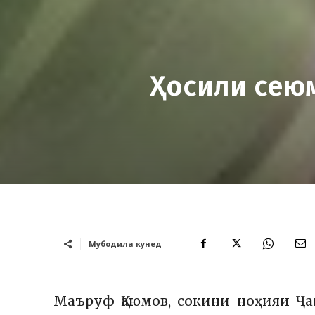
Ҳосили сеюм
Мубодила кунед
Маъруф Қаюмов, сокини ноҳияи Ҷ