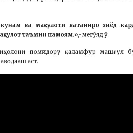
кунам ва маҳсулоти ватаниро зиёд кард
маҳсулот таъмин намоям.»
,-мегӯяд ӯ.
иҳолони помидору қаламфур машғул бу
аводааш аст.